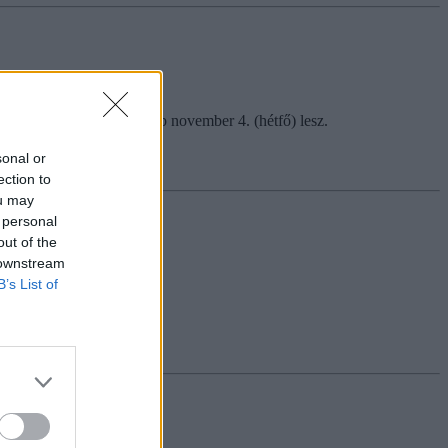
et utáni első tanítási nap november 4. (hétfő) lesz.
sonal or
ection to
ou may
 personal
out of the
 downstream
B’s List of