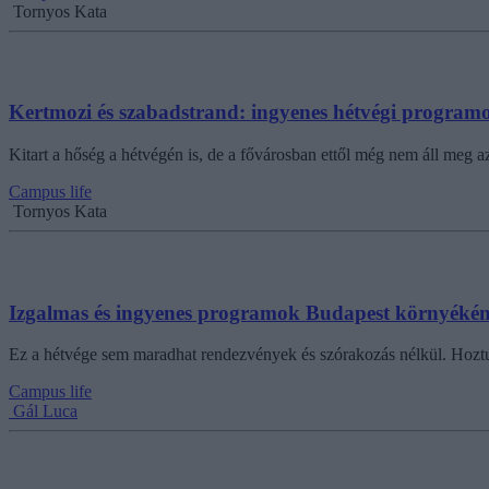
Tornyos Kata
Kertmozi és szabadstrand: ingyenes hétvégi progra
Kitart a hőség a hétvégén is, de a fővárosban ettől még nem áll meg 
Campus life
Tornyos Kata
Izgalmas és ingyenes programok Budapest környékén
Ez a hétvége sem maradhat rendezvények és szórakozás nélkül. Hoztu
Campus life
Gál Luca