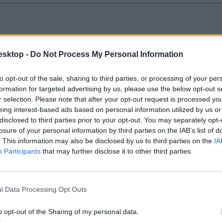
esktop -
Do Not Process My Personal Information
óber 26-án az őszi szünet, ami egészen november 3-ig tart majd. A szün
to opt-out of the sale, sharing to third parties, or processing of your per
formation for targeted advertising by us, please use the below opt-out s
r selection. Please note that after your opt-out request is processed y
eing interest-based ads based on personal information utilized by us or
disclosed to third parties prior to your opt-out. You may separately opt-
losure of your personal information by third parties on the IAB’s list of
. This information may also be disclosed by us to third parties on the
IA
töltsétek az ünnepnapot.
Participants
that may further disclose it to other third parties.
l Data Processing Opt Outs
o opt-out of the Sharing of my personal data.