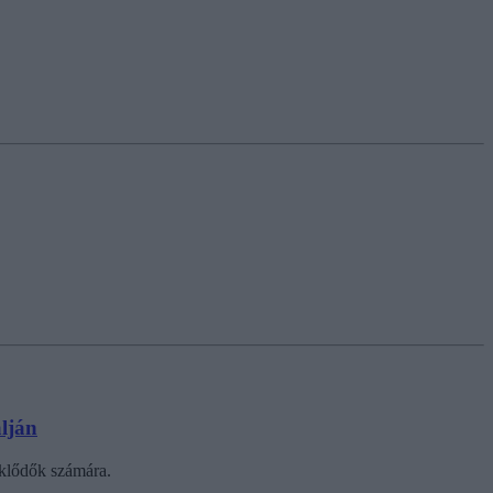
álján
eklődők számára.