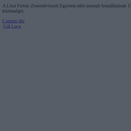
A Liszt Ferenc Zeneművészeti Egyetem idén ünnepli fennállásának 15
közönséget.
Campus life
Gál Luca