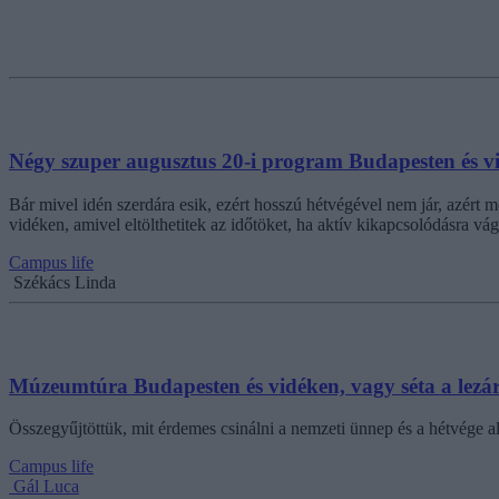
Négy szuper augusztus 20-i program Budapesten és v
Bár mivel idén szerdára esik, ezért hosszú hétvégével nem jár, azér
vidéken, amivel eltölthetitek az időtöket, ha aktív kikapcsolódásra vá
Campus life
Székács Linda
Múzeumtúra Budapesten és vidéken, vagy séta a lezár
Összegyűjtöttük, mit érdemes csinálni a nemzeti ünnep és a hétvége a
Campus life
Gál Luca