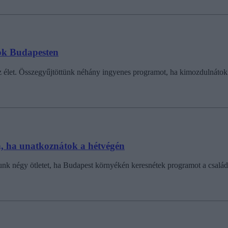
mok Budapesten
az élet. Összegyűjtöttünk néhány ingyenes programot, ha kimozdulnátok 
, ha unatkoznátok a hétvégén
nk négy ötletet, ha Budapest környékén keresnétek programot a család