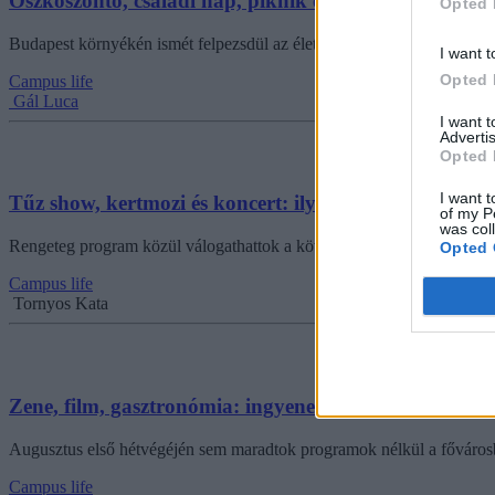
Őszköszöntő, családi nap, piknik és fesztivál: ilyen 
Opted 
Budapest környékén ismét felpezsdül az élet szeptember első hétvégéj
I want t
Opted 
Campus life
Gál Luca
I want 
Advertis
Opted 
I want t
Tűz show, kertmozi és koncert: ilyen programok vár
of my P
was col
Rengeteg program közül válogathattok a következő napokban, most mi
Opted 
Campus life
Tornyos Kata
Zene, film, gasztronómia: ingyenes programok a hét
Augusztus első hétvégéjén sem maradtok programok nélkül a fővárosban
Campus life