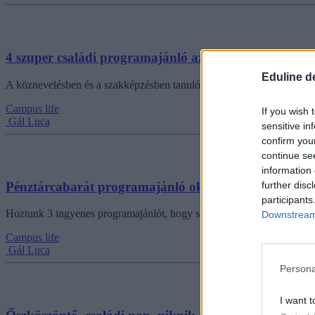
4 szuper családi programajánló az őszi szünetre
Eduline d
A köznevelésben és a szakképzésben tanulók számára is elkezdődött okt
Campus life
If you wish 
Gál Luca
sensitive in
confirm you
continue se
information 
Pénztárcabarát programajánló október 23-ra
further disc
participants
Hoztunk 3 ingyenes programajánlót, hogy segítsünk eldönteni, mivel 
Downstream 
Campus life
Gál Luca
Persona
I want t