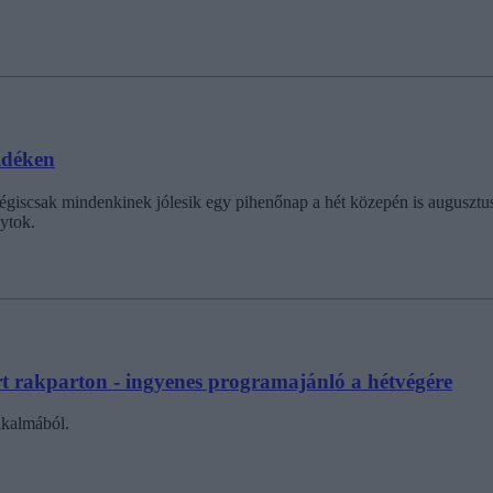
idéken
t mégiscsak mindenkinek jólesik egy pihenőnap a hét közepén is augusz
gytok.
t rakparton - ingyenes programajánló a hétvégére
lkalmából.