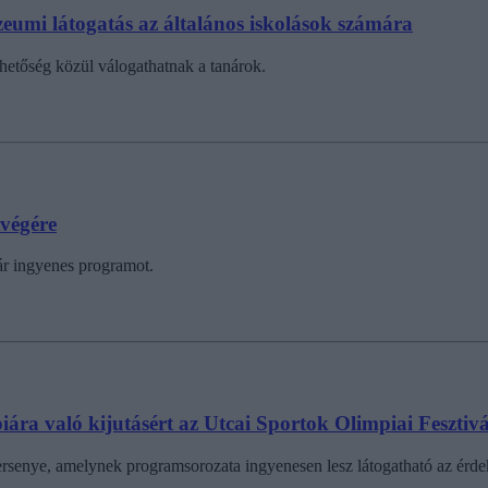
eumi látogatás az általános iskolások számára
hetőség közül válogathatnak a tanárok.
végére
ár ingyenes programot.
ra való kijutásért az Utcai Sportok Olimpiai Fesztiv
versenye, amelynek programsorozata ingyenesen lesz látogatható az érd