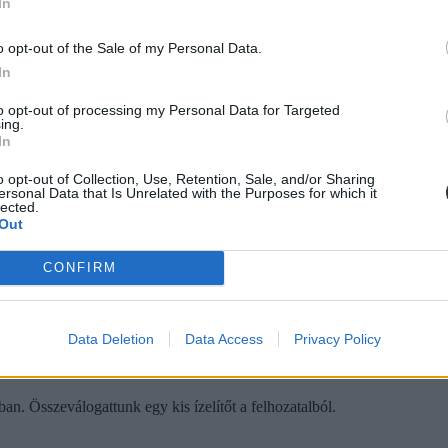
ingyenes programokra látogathattok el a hétvégén
In
én. Ezek közül gyűjtöttünk össze 5 szuper programajánlót, arra az eset
o opt-out of the Sale of my Personal Data.
In
to opt-out of processing my Personal Data for Targeted
ing.
In
o opt-out of Collection, Use, Retention, Sale, and/or Sharing
nak a hosszúhétvégén
ersonal Data that Is Unrelated with the Purposes for which it
lected.
 is összegyűjtöttünk néhányat.
Out
CONFIRM
Data Deletion
Data Access
Privacy Policy
végére Budapesten
. Összeválogattunk egy kis ízelítőt a felhozatalból.