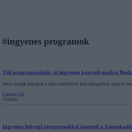
#ingyenes programok
Téli programajánló: öt ingyenes korcsolyapálya Bud
Sorra nyitják kapuikat a város különböző korcsolyapályái, melyek ára 
Campus life
Eduline
Ingyenes hétvégi programokkal ünnepli a Zeneakadém