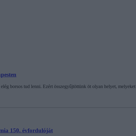
apesten
elég borsos tud lenni. Ezért összegyűjtöttünk öt olyan helyet, melyeket 
ia 150. évfordulóját