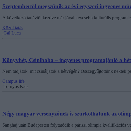
Szeptembertől megszűnik az évi egyszeri ingyenes múz
A következő tanévtől kezdve már jóval kevesebb kulturális programle
Közoktatás
Gál Luca
Könyvhét, Csinibaba – ingyenes programajánló a hét
Nem tudjátok, mit csináljatok a hétvégén? Összegyűjtöttünk nektek p
Campus life
Tornyos Kata
Négy magyar versenyzőnek is szurkolhatunk az olimpiá
Sanghaj után Budapesten folytatódik a párizsi olimpia kvalifikációs 