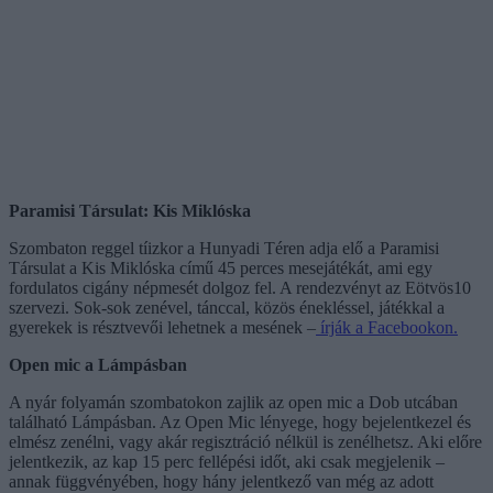
Paramisi Társulat: Kis Miklóska
Szombaton reggel tíizkor a Hunyadi Téren adja elő a Paramisi
Társulat a Kis Miklóska című 45 perces mesejátékát, ami egy
fordulatos cigány népmesét dolgoz fel. A rendezvényt az Eötvös10
szervezi. Sok-sok zenével, tánccal, közös énekléssel, játékkal a
gyerekek is résztvevői lehetnek a mesének –
írják a Facebookon.
Open mic a Lámpásban
A nyár folyamán szombatokon zajlik az open mic a Dob utcában
található Lámpásban. Az Open Mic lényege, hogy bejelentkezel és
elmész zenélni, vagy akár regisztráció nélkül is zenélhetsz. Aki előre
jelentkezik, az kap 15 perc fellépési időt, aki csak megjelenik –
annak függvényében, hogy hány jelentkező van még az adott