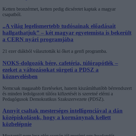
Ketten bronzérmet, ketten pedig dicséretet kaptak a magyar
csapatból.
„A világ legelismertebb tudósainak előadásait
hallgathatjuk” – két magyar egyetemista is bekerült
a CERN nyári programjába
21 ezer diákból választották ki őket a genfi programba.
NOKS-dolgozók bére, cafetéria, túlórapótlék –
ezeket a változásokat sürgeti a PDSZ a
köznevelésben
Nemcsak magasabb fizetéseket, hanem kiszámíthatóbb bérrendszert
és minden ledolgozott túlóra kifizetését is szeretné elérni a
Pedagógusok Demokratikus Szakszervezete (PDSZ).
Annyit csaltak mesterséges intelligenciával a dán
középiskolások, hogy a kormánynak kellett
közbelépnie
Mostantól nem lesz elég csupán jól megírni egy beadandót.