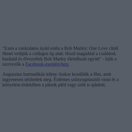
"Ezen a varázslatos nyári estén a Bob Marley: One Love című
filmet vetítjük a csillagos ég alatt. Hozd magaddal a családod,
barátaid és élvezzétek Bob Marley életstílusát együtt" - írják a
szervezők a
Facebook-eseményben.
Augusztus harmadikán kilenc órakor kezdődik a film, amit
ingyenesen nézhettek meg. Érdemes szúnyogriasztót vinni és a
kényelem érdekében a piknik pléd vagy szék is ajánlott.