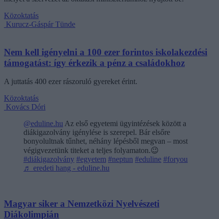
Közoktatás
Kurucz-Gáspár Tünde
Nem kell igényelni a 100 ezer forintos iskolakezdési
támogatást: így érkezik a pénz a családokhoz
A juttatás 400 ezer rászoruló gyereket érint.
Közoktatás
Kovács Dóri
@eduline.hu
Az első egyetemi ügyintézések között a
diákigazolvány igénylése is szerepel. Bár elsőre
bonyolultnak tűnhet, néhány lépésből megvan – most
végigvezetünk titeket a teljes folyamaton.😉
#diákigazolvány
#egyetem
#neptun
#eduline
#foryou
♬ eredeti hang - eduline.hu
Magyar siker a Nemzetközi Nyelvészeti
Diákolimpián