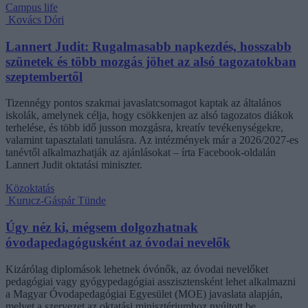
Campus life
Kovács Dóri
Lannert Judit: Rugalmasabb napkezdés, hosszabb
szünetek és több mozgás jöhet az alsó tagozatokban
szeptembertől
Tizennégy pontos szakmai javaslatcsomagot kaptak az általános
iskolák, amelynek célja, hogy csökkenjen az alsó tagozatos diákok
terhelése, és több idő jusson mozgásra, kreatív tevékenységekre,
valamint tapasztalati tanulásra. Az intézmények már a 2026/2027-es
tanévtől alkalmazhatják az ajánlásokat – írta Facebook-oldalán
Lannert Judit oktatási miniszter.
Közoktatás
Kurucz-Gáspár Tünde
Úgy néz ki, mégsem dolgozhatnak
óvodapedagógusként az óvodai nevelők
Kizárólag diplomások lehetnek óvónők, az óvodai nevelőket
pedagógiai vagy gyógypedagógiai asszisztensként lehet alkalmazni
a Magyar Óvodapedagógiai Egyesület (MOE) javaslata alapján,
melyet a szervezet az oktatási minisztériumhoz nyújtott be.