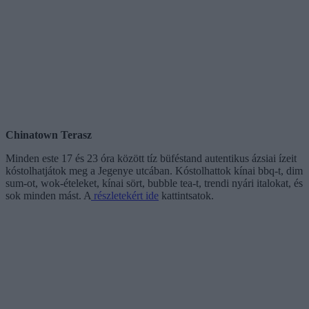
Chinatown Terasz
Minden este 17 és 23 óra között tíz büféstand autentikus ázsiai ízeit
kóstolhatjátok meg a Jegenye utcában. Kóstolhattok kínai bbq-t, dim
sum-ot, wok-ételeket, kínai sört, bubble tea-t, trendi nyári italokat, és
sok minden mást. A
részletekért ide
kattintsatok.