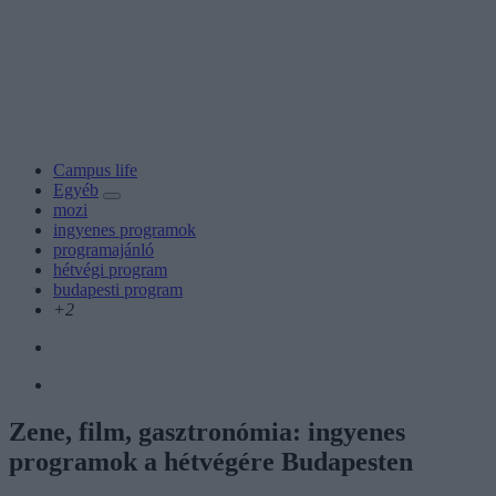
Campus life
Egyéb
mozi
ingyenes programok
programajánló
hétvégi program
budapesti program
+2
Zene, film, gasztronómia: ingyenes
programok a hétvégére Budapesten