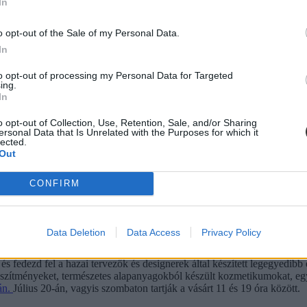
zreműködnek a Zenélő Budapest kamaraegyüttesei)
In
o opt-out of the Sale of my Personal Data.
In
to opt-out of processing my Personal Data for Targeted
ing.
In
o opt-out of Collection, Use, Retention, Sale, and/or Sharing
ersonal Data that Is Unrelated with the Purposes for which it
lected.
Out
CONFIRM
Data Deletion
Data Access
Privacy Policy
s fedezd fel a hazai tervezők és designerek által készített legegyedibb 
észítményeket, természetes alapanyagokból készült kozmetikumokat, egy
án.
Július 20-án, vagyis szombaton tartják a vásárt 11 és 19 óra között.