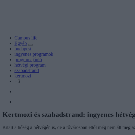
Campus life
Egyéb
budapest
ingyenes programok
programajánló
hétvégi program
szabadstrand
kertmozi
+3
Kertmozi és szabadstrand: ingyenes hétv
Kitart a hőség a hétvégén is, de a fővárosban ettől még nem áll meg 