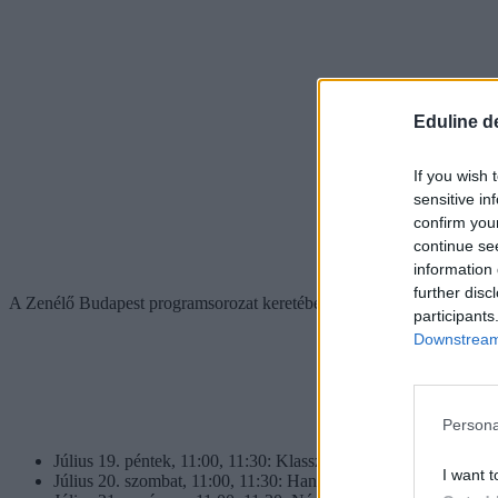
Eduline d
If you wish 
sensitive in
confirm you
continue se
information 
further disc
A Zenélő Budapest programsorozat keretében hétről hétre ingyenes m
participants
Downstream 
Persona
Július 19. péntek, 11:00, 11:30: Klasszikusok Jazz feldolgoz
I want t
Július 20. szombat, 11:00, 11:30: Hangulat koncertek: A Danub