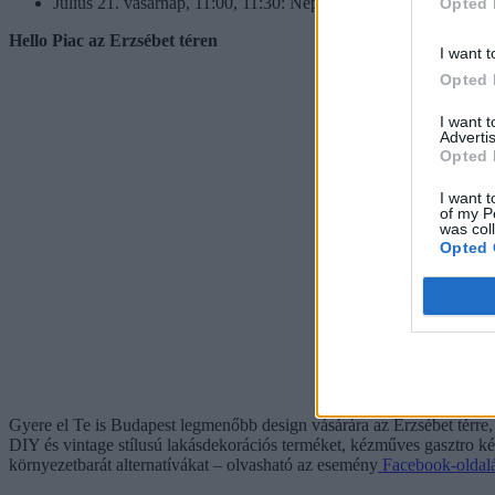
Július 21. vasárnap, 11:00, 11:30: Népszerű klasszikusok (kö
Opted 
Hello Piac az Erzsébet téren
I want t
Opted 
I want 
Advertis
Opted 
I want t
of my P
was col
Opted 
Gyere el Te is Budapest legmenőbb design vásárára az Erzsébet térre, é
DIY és vintage stílusú lakásdekorációs terméket, kézműves gasztro k
környezetbarát alternatívákat – olvasható az esemény
Facebook-oldal