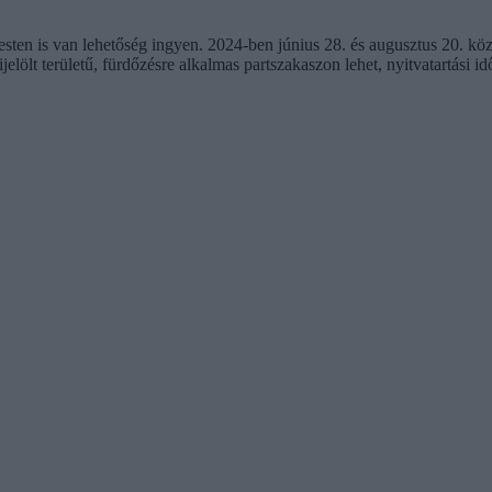
sten is van lehetőség ingyen. 2024-ben június 28. és augusztus 20. köz
lölt területű, fürdőzésre alkalmas partszakaszon lehet, nyitvatartási id