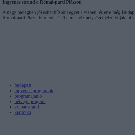
Ingyenes strand a Római-parti Plázson
A nagy melegben jól eshet hűsölni egyet a vízben, és erre még Budape
Római-parti Plázs. Fürdeni a 120 cm-es vízmélységet jelző bójákkal kije
budapest
ingyenes programok
programajánló
hétvégi program
szabadstrand
kertmozi