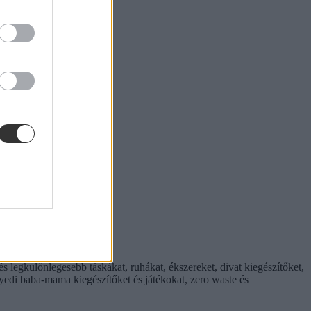
és legkülönlegesebb táskákat, ruhákat, ékszereket, divat kiegészítőket,
edi baba-mama kiegészítőket és játékokat, zero waste és