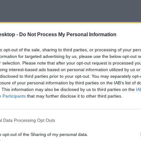
esktop -
Do Not Process My Personal Information
to opt-out of the sale, sharing to third parties, or processing of your per
formation for targeted advertising by us, please use the below opt-out s
r selection. Please note that after your opt-out request is processed y
eing interest-based ads based on personal information utilized by us or
disclosed to third parties prior to your opt-out. You may separately opt-
losure of your personal information by third parties on the IAB’s list of
inikoncertekkel jelentkezünk a Műcsarnok oszlopcsarnokában egészen 
. This information may also be disclosed by us to third parties on the
IA
Participants
that may further disclose it to other third parties.
l Data Processing Opt Outs
ásban (közreműködnek a Zenélő Budapest kamaraegyüttesei)
o opt-out of the Sharing of my personal data.
ia kürtkvartett műsora