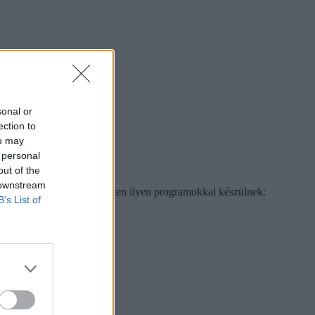
sonal or
ection to
ou may
 personal
out of the
 downstream
augusztus közepéig. A héten ilyen programokkal készülnek:
B’s List of