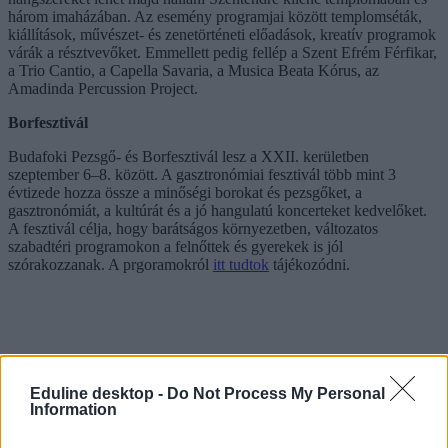
három imaházában. Az esemény programjai között templomséták,
kiállítások, művészet- és zenetörténeti előadások, kreatív programok
várák a résztvevőket. Emmellett pedig fellép a Szent Efrém Férfikar,
a Trio Cantio, a Capella Savaria, a Musica Beata Kórus, az
Amadinda Percussion Project.
Borfesztivál
Budafoki Pezsgő- és Borfesztivál lesz a XXII. kerületben
szeptember 6–8. között. A gasztronómiai fesztivál több mint 3
évtizede hozza össze a minőségi borokat és pezsgőket, a
gasztronómiát, a kultúrát és a jó hangulatú koncerteket kedvelőket.
A fesztivál célja, hogy barátságos környezetben, változatos
szabadtéri programokon a felnőttek és gyerekek is jól
szórakozzanak. A prgoramokról
itt tudtok
tájékozódni.
Eduline desktop -
Do Not Process My Personal
Information