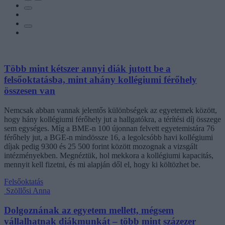
Több mint kétszer annyi diák jutott be a
felsőoktatásba, mint ahány kollégiumi férőhely
összesen van
Nemcsak abban vannak jelentős különbségek az egyetemek között,
hogy hány kollégiumi férőhely jut a hallgatókra, a térítési díj összege
sem egységes. Míg a BME-n 100 újonnan felvett egyetemistára 76
férőhely jut, a BGE-n mindössze 16, a legolcsóbb havi kollégiumi
díjak pedig 9300 és 25 500 forint között mozognak a vizsgált
intézményekben. Megnéztük, hol mekkora a kollégiumi kapacitás,
mennyit kell fizetni, és mi alapján dől el, hogy ki költözhet be.
Felsőoktatás
Szöllősi Anna
Dolgoznának az egyetem mellett, mégsem
vállalhatnak diákmunkát – több mint százezer