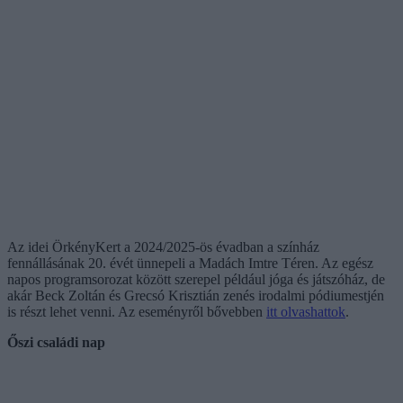
Az idei ÖrkényKert a 2024/2025-ös évadban a színház
fennállásának 20. évét ünnepeli a Madách Imtre Téren. Az egész
napos programsorozat között szerepel például jóga és játszóház, de
akár Beck Zoltán és Grecsó Krisztián zenés irodalmi pódiumestjén
is részt lehet venni. Az eseményről bővebben
itt olvashattok
.
Őszi családi nap