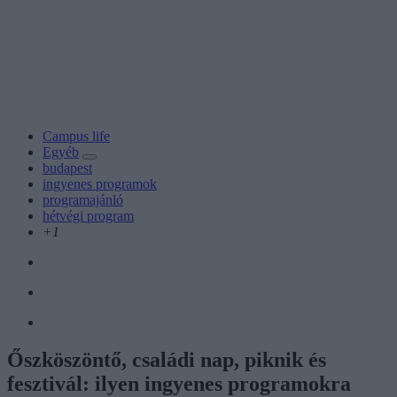
Campus life
Egyéb
budapest
ingyenes programok
programajánló
hétvégi program
+1
Őszköszöntő, családi nap, piknik és
fesztivál: ilyen ingyenes programokra