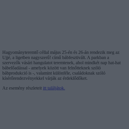
Hagyományteremtő céllal május 25-én és 26-án rendezik meg az
Ujjé, a ligetben nagyszerű! című bábfesztivált. A parkban a
szervezők vásári hangulatot teremtenek, ahol mindkét nap hat-hat
bábelőadással - amelyek között van felnőtteknek szóló
bábprodukció is -, valamint különféle, családoknak szóló
kísérőrendezvényekkel várják az érdeklődőket.
Az esemény részleteit
itt találjátok.