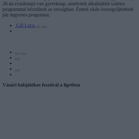
26-án (vasárnap) van gyereknap, amelynek alkalmából számos
programmal készülnek az országban. Ennek okán összegyűjtöttünk
pár ingyenes programot.
Gál Luca
Vásári bábjátékos fesztivál a ligetben