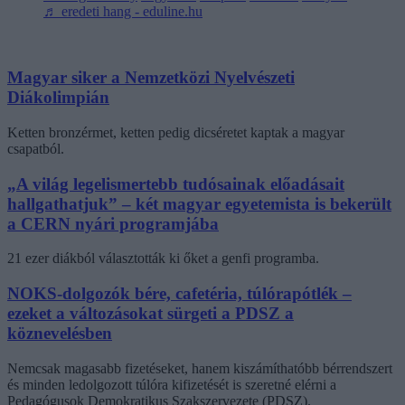
♬ eredeti hang - eduline.hu
Magyar siker a Nemzetközi Nyelvészeti
Diákolimpián
Ketten bronzérmet, ketten pedig dicséretet kaptak a magyar
csapatból.
„A világ legelismertebb tudósainak előadásait
hallgathatjuk” – két magyar egyetemista is bekerült
a CERN nyári programjába
21 ezer diákból választották ki őket a genfi programba.
NOKS-dolgozók bére, cafetéria, túlórapótlék –
ezeket a változásokat sürgeti a PDSZ a
köznevelésben
Nemcsak magasabb fizetéseket, hanem kiszámíthatóbb bérrendszert
és minden ledolgozott túlóra kifizetését is szeretné elérni a
Pedagógusok Demokratikus Szakszervezete (PDSZ).