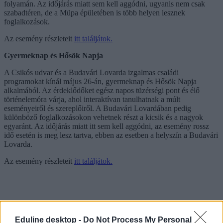
folyamán. Az időjárás miatt sem kell aggódni, ugyanis nem csak
szabadtéren, de a Müpa épületében is több helyen lesznek
foglalkozások.
Az esemény részleteit
itt találjátok.
Gyermeknap és Hősök Napja
A Csikós udvar és a Budavári Lovarda izgalmas családi
programokat kínál május 26-án, gyermeknap és Hősök Napja
alkalmából. Az érdeklődőket egész napos tüzérségi pont és élő
történelemóra várja, ahol interaktívan tanulhatnak a múlt
eseményeiről és szereplőiről. A Budavári Lovardában pedig
különböző foglalkozásokon vehetnek részt a kicsik és a nagyok
egyaránt. Az időjárás miatt itt sem kell aggódni, az esemény rossz
idő esetén is meg lesz tartva, ebben az esetben a helyszín a Budavári
Lovarda.
Az esemény részleteit
itt találjátok.
Eduline desktop -
Do Not Process My Personal