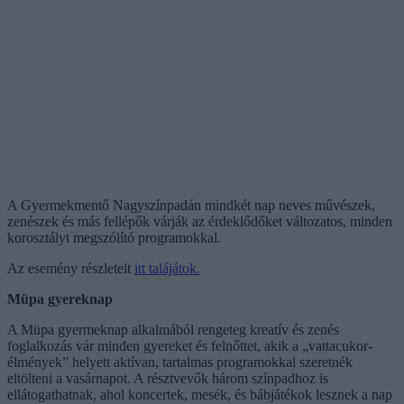
A Gyermekmentő Nagyszínpadán mindkét nap neves művészek,
zenészek és más fellépők várják az érdeklődőket változatos, minden
korosztályt megszólító programokkal.
Az esemény részleteit
itt talájátok.
Müpa gyereknap
A Müpa gyermeknap alkalmából rengeteg kreatív és zenés
foglalkozás vár minden gyereket és felnőttet, akik a „vattacukor-
élmények” helyett aktívan, tartalmas programokkal szeretnék
eltölteni a vasárnapot. A résztvevők három színpadhoz is
ellátogathatnak, ahol koncertek, mesék, és bábjátékok lesznek a nap