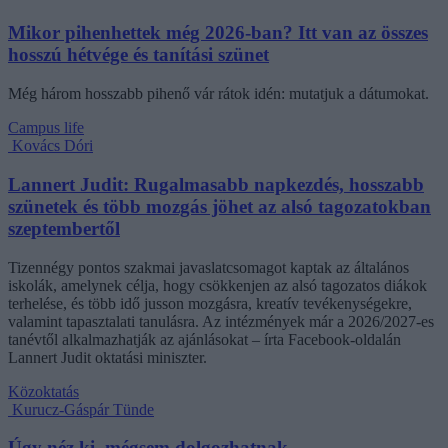
Mikor pihenhettek még 2026-ban? Itt van az összes
hosszú hétvége és tanítási szünet
Még három hosszabb pihenő vár rátok idén: mutatjuk a dátumokat.
Campus life
Kovács Dóri
Lannert Judit: Rugalmasabb napkezdés, hosszabb
szünetek és több mozgás jöhet az alsó tagozatokban
szeptembertől
Tizennégy pontos szakmai javaslatcsomagot kaptak az általános
iskolák, amelynek célja, hogy csökkenjen az alsó tagozatos diákok
terhelése, és több idő jusson mozgásra, kreatív tevékenységekre,
valamint tapasztalati tanulásra. Az intézmények már a 2026/2027-es
tanévtől alkalmazhatják az ajánlásokat – írta Facebook-oldalán
Lannert Judit oktatási miniszter.
Közoktatás
Kurucz-Gáspár Tünde
Úgy néz ki, mégsem dolgozhatnak