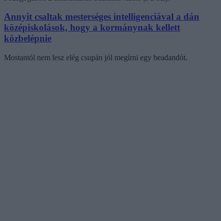
Annyit csaltak mesterséges intelligenciával a dán
középiskolások, hogy a kormánynak kellett
közbelépnie
Mostantól nem lesz elég csupán jól megírni egy beadandót.