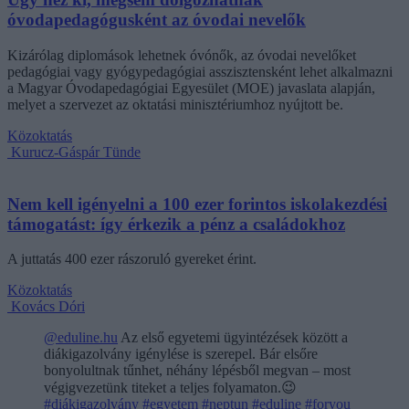
óvodapedagógusként az óvodai nevelők
Kizárólag diplomások lehetnek óvónők, az óvodai nevelőket
pedagógiai vagy gyógypedagógiai asszisztensként lehet alkalmazni
a Magyar Óvodapedagógiai Egyesület (MOE) javaslata alapján,
melyet a szervezet az oktatási minisztériumhoz nyújtott be.
Közoktatás
Kurucz-Gáspár Tünde
Nem kell igényelni a 100 ezer forintos iskolakezdési
támogatást: így érkezik a pénz a családokhoz
A juttatás 400 ezer rászoruló gyereket érint.
Közoktatás
Kovács Dóri
@eduline.hu
Az első egyetemi ügyintézések között a
diákigazolvány igénylése is szerepel. Bár elsőre
bonyolultnak tűnhet, néhány lépésből megvan – most
végigvezetünk titeket a teljes folyamaton.😉
#diákigazolvány
#egyetem
#neptun
#eduline
#foryou