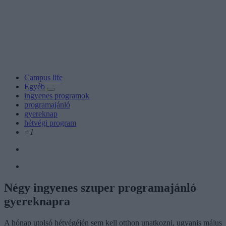
Campus life
Egyéb
ingyenes programok
programajánló
gyereknap
hétvégi program
+1
Négy ingyenes szuper programajánló
gyereknapra
A hónap utolsó hétvégéjén sem kell otthon unatkozni, ugyanis május