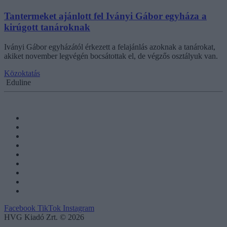
Tantermeket ajánlott fel Iványi Gábor egyháza a
kirúgott tanároknak
Iványi Gábor egyházától érkezett a felajánlás azoknak a tanárokat,
akiket november legvégén bocsátottak el, de végzős osztályuk van.
Közoktatás
Eduline
Facebook
TikTok
Instagram
HVG Kiadó Zrt. © 2026