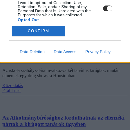
I want to opt-out of Collection, Use,
posztban írta le véleményét.
Retention, Sale, and/or Sharing of my
Personal Data that Is Unrelated with the
Közoktatás
Purposes for which it was collected.
Gál Luca
Opted Out
CONFIRM
Drag show-t néztek a szabadidejükben,
Data Deletion
Data Access
Privacy Policy
pedagógusokat rúgtak ki egy keresztény iskolából
Amerikában
Az iskola szabályzatára hivatkozva két tanárt is kirúgtak, miután
elmentek egy drag show-ra Houstonban.
Közoktatás
Gál Luca
Az Alkotmánybírósághoz fordulhatnak az ellenzéki
pártok a kirúgott tanárok ügyében