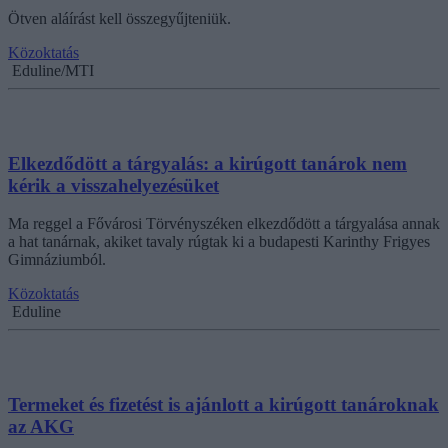
Ötven aláírást kell összegyűjteniük.
Közoktatás
Eduline/MTI
Elkezdődött a tárgyalás: a kirúgott tanárok nem
kérik a visszahelyezésüket
Ma reggel a Fővárosi Törvényszéken elkezdődött a tárgyalása annak
a hat tanárnak, akiket tavaly rúgtak ki a budapesti Karinthy Frigyes
Gimnáziumból.
Közoktatás
Eduline
Termeket és fizetést is ajánlott a kirúgott tanároknak
az AKG