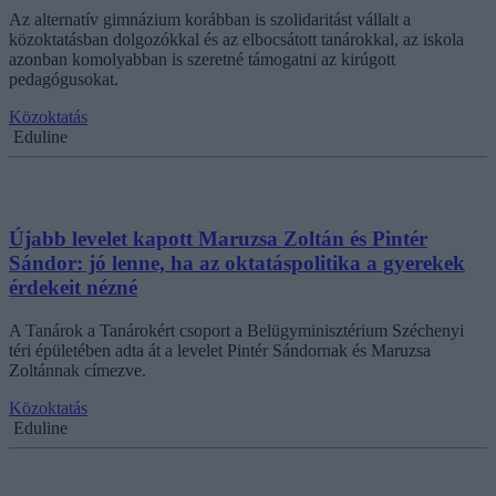
Az alternatív gimnázium korábban is szolidaritást vállalt a
közoktatásban dolgozókkal és az elbocsátott tanárokkal, az iskola
azonban komolyabban is szeretné támogatni az kirúgott
pedagógusokat.
Közoktatás
Eduline
Újabb levelet kapott Maruzsa Zoltán és Pintér
Sándor: jó lenne, ha az oktatáspolitika a gyerekek
érdekeit nézné
A Tanárok a Tanárokért csoport a Belügyminisztérium Széchenyi
téri épületében adta át a levelet Pintér Sándornak és Maruzsa
Zoltánnak címezve.
Közoktatás
Eduline