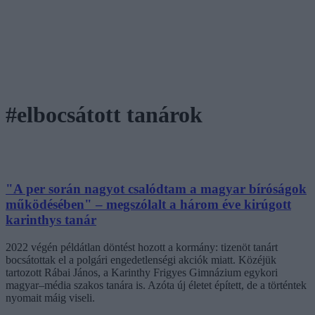
#elbocsátott tanárok
"A per során nagyot csalódtam a magyar bíróságok
működésében" – megszólalt a három éve kirúgott
karinthys tanár
2022 végén példátlan döntést hozott a kormány: tizenöt tanárt
bocsátottak el a polgári engedetlenségi akciók miatt. Közéjük
tartozott Rábai János, a Karinthy Frigyes Gimnázium egykori
magyar–média szakos tanára is. Azóta új életet épített, de a történtek
nyomait máig viseli.