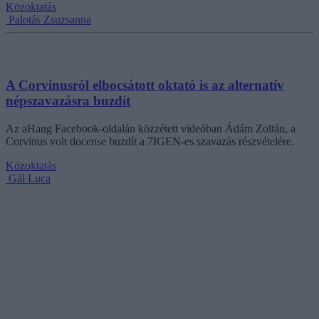
Közoktatás
Palotás Zsuzsanna
A Corvinusról elbocsátott oktató is az alternatív
népszavazásra buzdít
Az aHang Facebook-oldalán közzétett videóban Ádám Zoltán, a
Corvinus volt docense buzdít a 7IGEN-es szavazás részvételére.
Közoktatás
Gál Luca