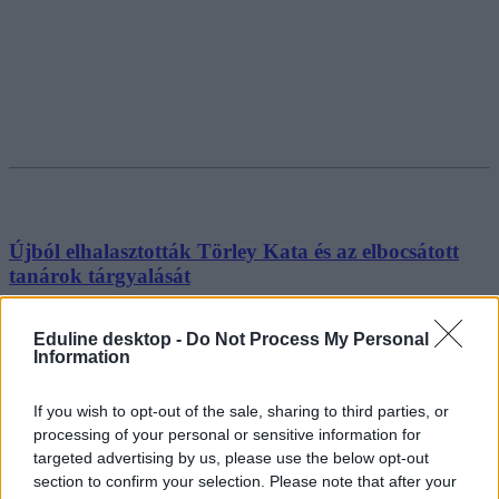
Újból elhalasztották Törley Kata és az elbocsátott
tanárok tárgyalását
Marosi Beatrix gyengélkedése miatt ismételten elhalasztották Törley
Katalin és a Kölcsey Gimnázium kirúgott tanárainak a tárgyalását.
Eduline desktop -
Do Not Process My Personal
Information
Közoktatás
Gál Luca
If you wish to opt-out of the sale, sharing to third parties, or
processing of your personal or sensitive information for
targeted advertising by us, please use the below opt-out
section to confirm your selection. Please note that after your