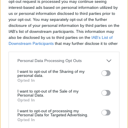
opt-out request is processed you may continue seeing
interest-based ads based on personal information utilized by
us or personal information disclosed to third parties prior to
your opt-out. You may separately opt-out of the further
disclosure of your personal information by third parties on the
IAB’s list of downstream participants. This information may
also be disclosed by us to third parties on the
IAB’s List of
Downstream Participants
that may further disclose it to other
third parties.
Personal Data Processing Opt Outs
I want to opt-out of the Sharing of my
personal data.
Opted In
I want to opt-out of the Sale of my
Elbocsátották a december óta tüntető momentumos
Personal Data.
Opted In
tanárt
I want to opt-out of processing my
Múlt héten levélben rúgták ki Dukán András Ferencet, a Madách
Personal Data for Targeted Advertising.
Imre Gimnázium tanárát, aki több mint 250 napon át azzal tüntetett a
Opted In
november 30-ai elbocsátások után, hogy december óta nem tartotta
meg a saját óráit. Az elbocsátását követően egy hosszú Facebook-