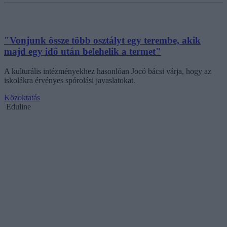
"Vonjunk össze több osztályt egy terembe, akik
majd egy idő után belehelik a termet"
A kulturális intézményekhez hasonlóan Jocó bácsi várja, hogy az
iskolákra érvényes spórolási javaslatokat.
Közoktatás
Eduline