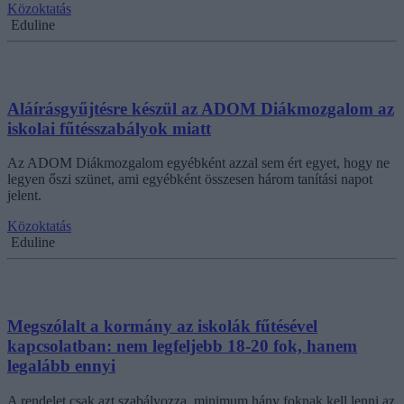
Közoktatás
Eduline
Aláírásgyűjtésre készül az ADOM Diákmozgalom az
iskolai fűtésszabályok miatt
Az ADOM Diákmozgalom egyébként azzal sem ért egyet, hogy ne
legyen őszi szünet, ami egyébként összesen három tanítási napot
jelent.
Közoktatás
Eduline
Megszólalt a kormány az iskolák fűtésével
kapcsolatban: nem legfeljebb 18-20 fok, hanem
legalább ennyi
A rendelet csak azt szabályozza, minimum hány foknak kell lenni az