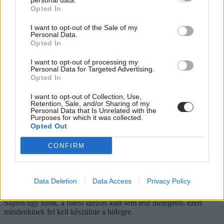
personal data.
Opted In
I want to opt-out of the Sale of my
Personal Data.
Opted In
I want to opt-out of processing my
Personal Data for Targeted Advertising.
Opted In
I want to opt-out of Collection, Use,
Retention, Sale, and/or Sharing of my
Personal Data that Is Unrelated with the
Purposes for which it was collected.
Opted Out
CONFIRM
Már most meleg teát osztanak a fóti gimnáziumban,
Data Deletion
Data Access
Privacy Policy
18 fok sincs az iskolában
Sajnos úgy tűnik, a fűtési szezon alatt sem lesz melegebb, ezért
mindenkinek fel kell készülnie a hidegre.