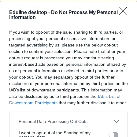
Eduline desktop -
Do Not Process My Personal
Information
If you wish to opt-out of the sale, sharing to third parties, or
processing of your personal or sensitive information for
targeted advertising by us, please use the below opt-out
section to confirm your selection. Please note that after your
Fűtési- és Covid-szabályok az iskolákban, komoly
opt-out request is processed you may continue seeing
könnyítés az egyetemeken: a hét hírei
interest-based ads based on personal information utilized by
us or personal information disclosed to third parties prior to
Az általános iskolákban legalább 20, a középiskolákban minimum
your opt-out. You may separately opt-out of the further
18 fok lesz - megvannak a szabályok. Megjelent az egyetemi
disclosure of your personal information by third parties on the
átsorolások szabálya, és sikerült megmenteni a Facebookon
IAB’s list of downstream participants. This information may
segítséget kérő budapesti iskolát. Összeszedtük a hét legfontosabb
also be disclosed by us to third parties on the
IAB’s List of
oktatási híreit.
Downstream Participants
that may further disclose it to other
Közoktatás
third parties.
Eduline
Personal Data Processing Opt Outs
I want to opt-out of the Sharing of my