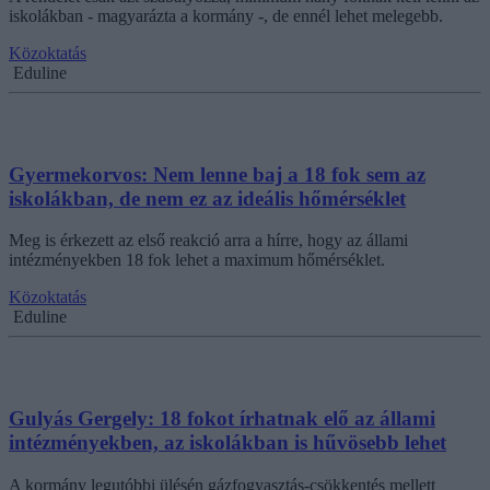
iskolákban - magyarázta a kormány -, de ennél lehet melegebb.
Közoktatás
Eduline
Gyermekorvos: Nem lenne baj a 18 fok sem az
iskolákban, de nem ez az ideális hőmérséklet
Meg is érkezett az első reakció arra a hírre, hogy az állami
intézményekben 18 fok lehet a maximum hőmérséklet.
Közoktatás
Eduline
Gulyás Gergely: 18 fokot írhatnak elő az állami
intézményekben, az iskolákban is hűvösebb lehet
A kormány legutóbbi ülésén gázfogyasztás-csökkentés mellett