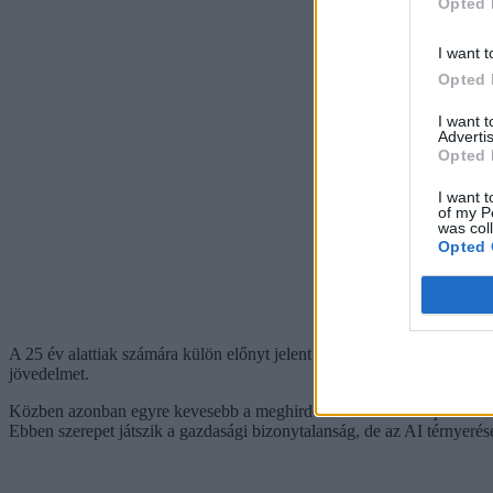
Opted 
I want t
Opted 
I want 
Advertis
Opted 
I want t
of my P
was col
Opted 
A 25 év alattiak számára külön előnyt jelent az SZJA-mentesség, vagyis
jövedelmet.
Közben azonban egyre kevesebb a meghirdetett diákmunkás pozíció. A
Ebben szerepet játszik a gazdasági bizonytalanság, de az AI térnyerése