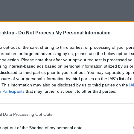
esktop -
Do Not Process My Personal Information
to opt-out of the sale, sharing to third parties, or processing of your per
formation for targeted advertising by us, please use the below opt-out s
r selection. Please note that after your opt-out request is processed y
eing interest-based ads based on personal information utilized by us or
disclosed to third parties prior to your opt-out. You may separately opt-
losure of your personal information by third parties on the IAB’s list of
erületeken akár 3100-3200 forintos órabér is összejöhet.
. This information may also be disclosed by us to third parties on the
IA
Participants
that may further disclose it to other third parties.
l Data Processing Opt Outs
ntról indul, de a nyári szezonban a Balatonnál vagy Budapesten ennél m
o opt-out of the Sharing of my personal data.