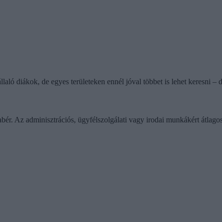
laló diákok, de egyes területeken ennél jóval többet is lehet keresni –
ér. Az adminisztrációs, ügyfélszolgálati vagy irodai munkákért átlagos