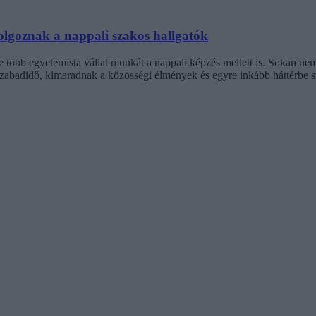
dolgoznak a nappali szakos hallgatók
e több egyetemista vállal munkát a nappali képzés mellett is. Sokan nem
zabadidő, kimaradnak a közösségi élmények és egyre inkább háttérbe sz