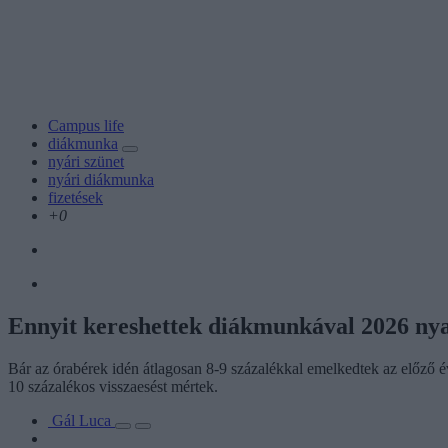
Campus life
diákmunka
nyári szünet
nyári diákmunka
fizetések
+0
Ennyit kereshettek diákmunkával 2026 nya
Bár az órabérek idén átlagosan 8-9 százalékkal emelkedtek az előző 
10 százalékos visszaesést mértek.
Gál Luca