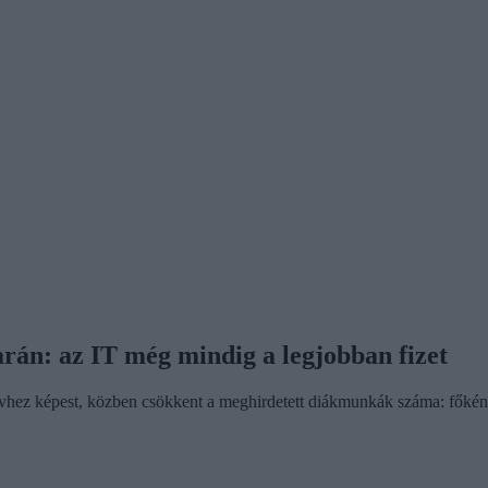
rán: az IT még mindig a legjobban fizet
évhez képest, közben csökkent a meghirdetett diákmunkák száma: főként 