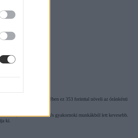
ban is: a 2350 forint esetében ez 353 forinttal növeli az óránkénti
 száma, főként az irodai és gyakornoki munkákból lett kevesebb.
ja ki.