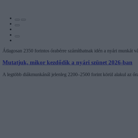
Átlagosan 2350 forintos órabérre számíthatnak idén a nyári munkát vál
Mutatjuk, mikor kezdődik a nyári szünet 2026-ban
A legtöbb diákmunkánál jelenleg 2200–2500 forint körül alakul az órab