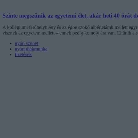
Szinte megszűnik az egyetemi élet, akár heti 40 órát 
A kollégiumi férőhelyhiány és az égbe szökő albérletárak mellett egyr
visznek az egyetem mellett – ennek pedig komoly ára van. Eltűnik a s
nyári szünet
nyári diákmunka
fizetések