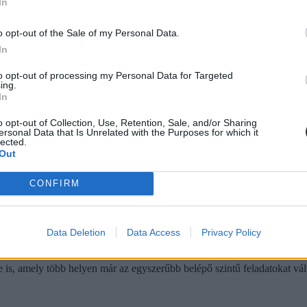
In
o opt-out of the Sale of my Personal Data.
In
to opt-out of processing my Personal Data for Targeted
ing.
In
o opt-out of Collection, Use, Retention, Sale, and/or Sharing
ersonal Data that Is Unrelated with the Purposes for which it
lected.
Out
CONFIRM
 diákszövetkezeten keresztül a teljes bruttó fizetést megkaphatják nettó
Data Deletion
Data Access
Privacy Policy
z ELTE-Trenkwalder szerint idén 8-10 százalékkal csökkent az állások
 is, amely több helyen már az egyszerűbb belépő szintű feladatokat vált