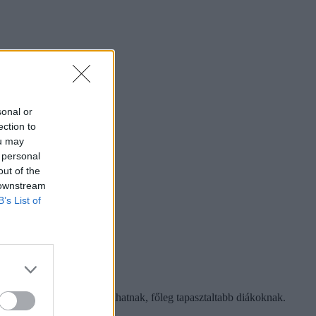
sonal or
ection to
ou may
 personal
out of the
 downstream
B’s List of
agasabb összeget is ajánlhatnak, főleg tapasztaltabb diákoknak.