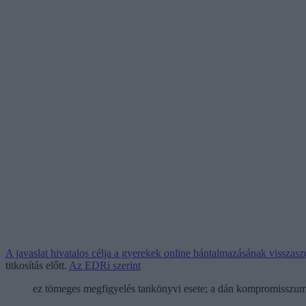
A javaslat hivatalos célja a gyerekek online bántalmazásának visszasz
titkosítás előtt.
Az EDRi szerint
ez tömeges megfigyelés tankönyvi esete; a dán kompromisszum n