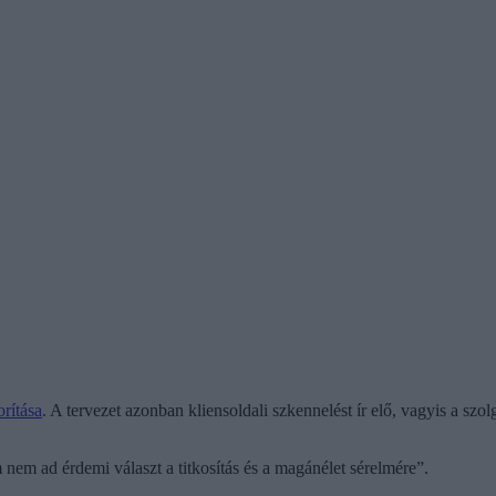
orítása
. A tervezet azonban kliensoldali szkennelést ír elő, vagyis a sz
em ad érdemi választ a titkosítás és a magánélet sérelmére”.