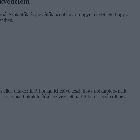
ekvédelem
zná. Szakértők és jogvédők azonban arra figyelmeztetnek, hogy a
ntheti.
llen tiltakozik. A honlap lehetővé teszi, hogy polgárok e-mailt
 és e-mailfiókok telítéséhez vezetett az EP-ben” – számolt be a