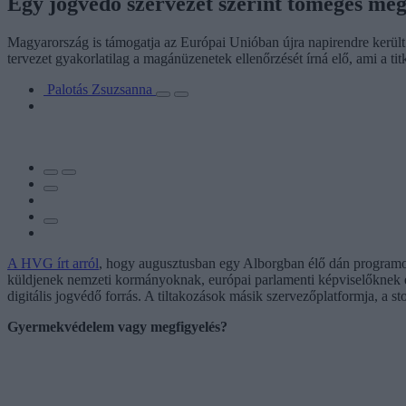
Egy jogvédő szervezet szerint tömeges me
Magyarország is támogatja az Európai Unióban újra napirendre került
tervezet gyakorlatilag a magánüzenetek ellenőrzését írná elő, ami a ti
Palotás Zsuzsanna
A HVG írt arról
, hogy augusztusban egy Alborgban élő dán programozó
küldjenek nemzeti kormányoknak, európai parlamenti képviselőknek és
digitális jogvédő forrás. A tiltakozások másik szervezőplatformja, a st
Gyermekvédelem vagy megfigyelés?