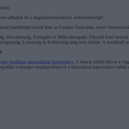
latot.
 Nem adhatjuk fel a magánkommunikáció sérthetetlenségét
kkoló kisebbséget hozott létre az Európai Tanácsban, mivel Németorszá
ág, Horvátország, Portugália és Málta támogatja. Ellenzői közé tartozi
ögország, Lettország és Svédország még nem döntött. A sorsdöntő szav
l
 vagy jogállami garanciákkal biztosítjuk-e
. A francia példát idézve a vé
egoldást a tömeges megfigyeléssel és a titkosítással kapcsolatos valód