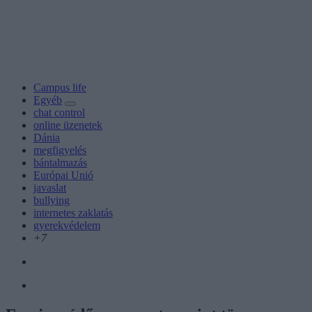
Campus life
Egyéb
chat control
online üzenetek
Dánia
megfigyelés
bántalmazás
Európai Unió
javaslat
bullying
internetes zaklatás
gyerekvédelem
+7