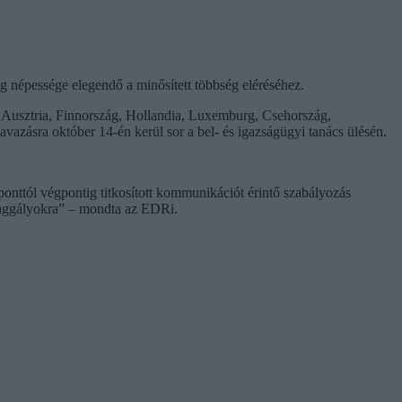
g népessége elegendő a minősített többség eléréséhez.
k Ausztria, Finnország, Hollandia, Luxemburg, Csehország,
azásra október 14-én kerül sor a bel- és igazságügyi tanács ülésén.
gponttól végpontig titkosított kommunikációt érintő szabályozás
i aggályokra” – mondta az EDRi.