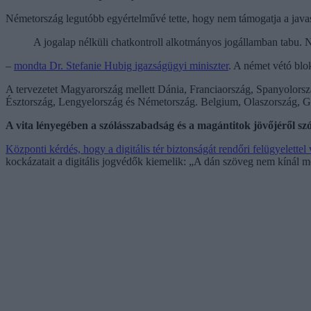
Németország legutóbb egyértelművé tette, hogy nem támogatja a javas
A jogalap nélküli chatkontroll alkotmányos jogállamban tabu.
–
mondta Dr. Stefanie Hubig igazságügyi miniszter
. A német vétó blo
A tervezetet Magyarország mellett Dánia, Franciaország, Spanyolorsz
Észtország, Lengyelország és Németország. Belgium, Olaszország, Gör
A vita lényegében a szólásszabadság és a magántitok jövőjéről szó
Központi kérdés, hogy a digitális tér biztonságát rendőri felügyelettel
kockázatait a digitális jogvédők kiemelik: „A dán szöveg nem kínál m