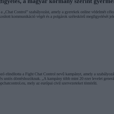
gfigyelés, a magyar kormány szerint gyerm
 a „Chat Control” szabályozást, amely a gyerekek online védelmét célo
tkosított kommunikáció végét és a polgárok széleskörű megfigyelését jele
 elindította a Fight Chat Control nevű kampányt, amely a szabályozás e
 uniós döntéshozóknak. „A kampány több mint 20 ezer levelet generált,
opchatcontrol.eu, mely az európai civil szervezeteket tömöríti.