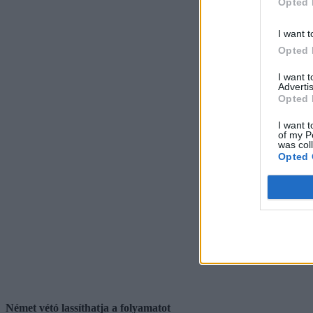
Opted 
I want t
Opted 
I want 
Advertis
Opted 
I want t
of my P
was col
Opted 
Német vétó lassíthatja a folyamatot