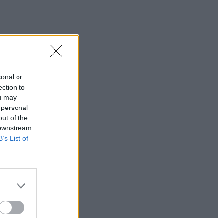
sonal or
ection to
ou may
 personal
out of the
 downstream
B’s List of