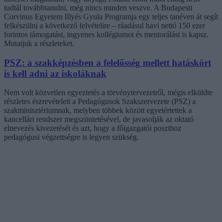
tudtál továbbtanulni, még nincs minden veszve. A Budapesti
Corvinus Egyetem Illyés Gyula Programja egy teljes tanéven át segít
felkészülni a következő felvételire – ráadásul havi nettó 150 ezer
forintos támogatást, ingyenes kollégiumot és mentorálást is kapsz.
Mutatjuk a részleteket.
PSZ: a szakképzésben a felelősség mellett hatáskört
is kell adni az iskoláknak
Nem volt közvetlen egyeztetés a törvénytervezetről, mégis elküldte
részletes észrevételeit a Pedagógusok Szakszervezete (PSZ) a
szakminisztériumnak, melyben többek között egyetértettek a
kancellári rendszer megszüntetésével, de javasolják az oktató
elnevezés kivezetését és azt, hogy a főigazgatói poszthoz
pedagógusi végzettségre is legyen szükség.