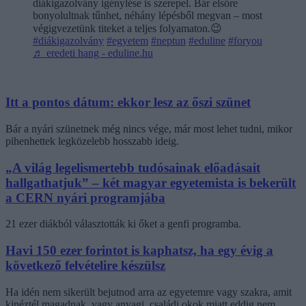
diákigazolvány igénylése is szerepel. Bár elsőre
bonyolultnak tűnhet, néhány lépésből megvan – most
végigvezetünk titeket a teljes folyamaton.😉
#diákigazolvány
#egyetem
#neptun
#eduline
#foryou
♬ eredeti hang - eduline.hu
Itt a pontos dátum: ekkor lesz az őszi szünet
Bár a nyári szünetnek még nincs vége, már most lehet tudni, mikor
pihenhettek legközelebb hosszabb ideig.
„A világ legelismertebb tudósainak előadásait
hallgathatjuk” – két magyar egyetemista is bekerült
a CERN nyári programjába
21 ezer diákból választották ki őket a genfi programba.
Havi 150 ezer forintot is kaphatsz, ha egy évig a
következő felvételire készülsz
Ha idén nem sikerült bejutnod arra az egyetemre vagy szakra, amit
kinéztél magadnak, vagy anyagi, családi okok miatt eddig nem