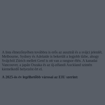
A lista élmezőnyében továbbra is erős az ausztrál és a svájci jelenlét.
Melbourne, Sydney és Adelaide is bekerült a legjobb tízbe, ahogy
Svájcból Zürich mellett Genf is ott van a rangsor élén. A kanadai
Vancouver, a japán Oszaka és az új-zélandi Auckland szintén
kiemelkedő helyezést ért el.
A 2025-ös év legélhetőbb városai az EIU szerint: