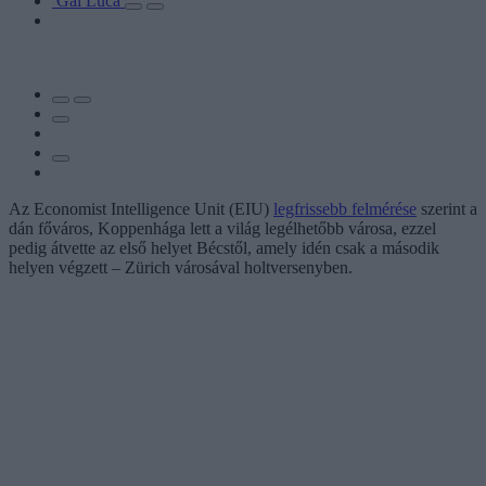
Gál Luca
Az Economist Intelligence Unit (EIU)
legfrissebb felmérése
szerint a
dán főváros, Koppenhága lett a világ legélhetőbb városa, ezzel
pedig átvette az első helyet Bécstől, amely idén csak a második
helyen végzett – Zürich városával holtversenyben.