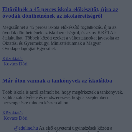
Eltörölnék a 45 perces iskola-előkészítőt, újra az
óvodák dönthetnének az iskolaérettségről
Megszűnhet a 45 perces iskola-előkészítő foglalkozás, újra az
óvodák dönthetnének az iskolaérettségről, és az oviKRÉTA is
átalakulhat. Többek között ezeket a változtatásokat javasolta az
Oktatási és Gyermekügyi Minisztériumnak a Magyar
Óvodapedagógiai Egyesület.
Közoktatás
Kovács Dóri
Már úton vannak a tankönyvek az iskolákba
Több iskola is arról számolt be, hogy megérkeztek a tankönyvek,
zajlik azok átvétele és rendszerezése, hogy a szeptemberi
becsengetésre minden készen álljon.
Közoktatás
Kovács Dóri
@eduline.hu
Az első egyetemi ügyintézések között a