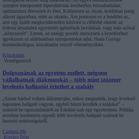
szintjére kiterjesztett hiperaktivitás érezhetően felszabadulást,
optimizmust ébresztett és éltet. Különösen az olyan, korábban porig
alázott ágazatban, mint az oktatás. Ám pontosan ez a lendület az,
ami egy újabb megkerülhetetlen kihívást is előtérbe rántott: az
érdemi társadalmi egyeztetés ígéretének beváltását, vagy más szóval
„kényszerét”. Ennek, az amúgy pozitív stressznek a kezeléséhez
igyekszem az alábbiakban szempontokat adni. Hana György
humánökológus, közoktatási vezető véleménycikke.
Közoktatás
Vendégszerző
Dolgoznának az egyetem mellett, mégsem
vállalhatnak diákmunkát – több mint százezer
levelezős hallgatót érinthet a szabály
„Szinte bárhol voltam állásinterjún, mikor megtudták, hogy levelező
tagozatos hallgató vagyok, egyből húzni kezdték a szájukat” –
számolt be tapasztalatairól az Eduline-nak egy egyetemista. Példája
azonban korántsem egyedi: több levelezős hallgató számolt be
hasonló nehézségekről.
Campus life
Kovács Dóri