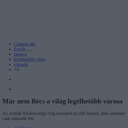
Campus life
Egyéb
rangsor
legélhetőbb város
városok
+0
Már nem Bécs a világ legélhetőbb városa
Az osztrák főváros négy évig szerepelt az első helyen, idén azonban
csak második lett.