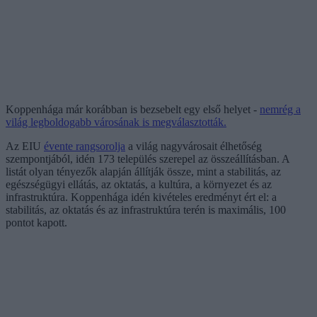
Koppenhága már korábban is bezsebelt egy első helyet -
nemrég a
világ legboldogabb városának is megválasztották.
Az EIU
évente rangsorolja
a világ nagyvárosait élhetőség
szempontjából, idén 173 település szerepel az összeállításban. A
listát olyan tényezők alapján állítják össze, mint a stabilitás, az
egészségügyi ellátás, az oktatás, a kultúra, a környezet és az
infrastruktúra. Koppenhága idén kivételes eredményt ért el: a
stabilitás, az oktatás és az infrastruktúra terén is maximális, 100
pontot kapott.