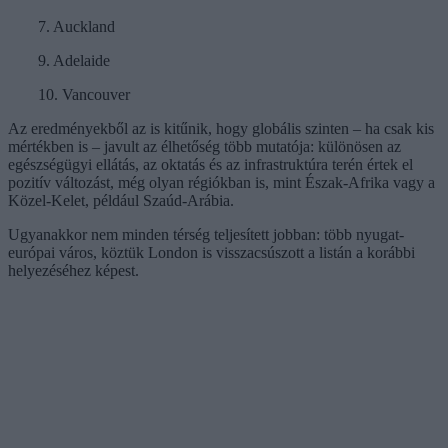
7. Auckland
9. Adelaide
10. Vancouver
Az eredményekből az is kitűnik, hogy globális szinten – ha csak kis
mértékben is – javult az élhetőség több mutatója: különösen az
egészségügyi ellátás, az oktatás és az infrastruktúra terén értek el
pozitív változást, még olyan régiókban is, mint Észak-Afrika vagy a
Közel-Kelet, például Szaúd-Arábia.
Ugyanakkor nem minden térség teljesített jobban: több nyugat-
európai város, köztük London is visszacsúszott a listán a korábbi
helyezéséhez képest.