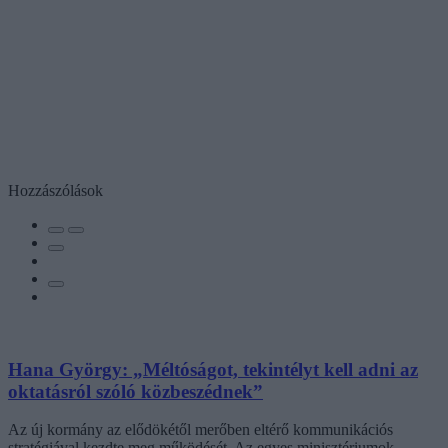
Hozzászólások
Hana György: „Méltóságot, tekintélyt kell adni az
oktatásról szóló közbeszédnek”
Az új kormány az elődökétől merőben eltérő kommunikációs
stratégiával kezdte meg működését. Az egyes minisztériumok