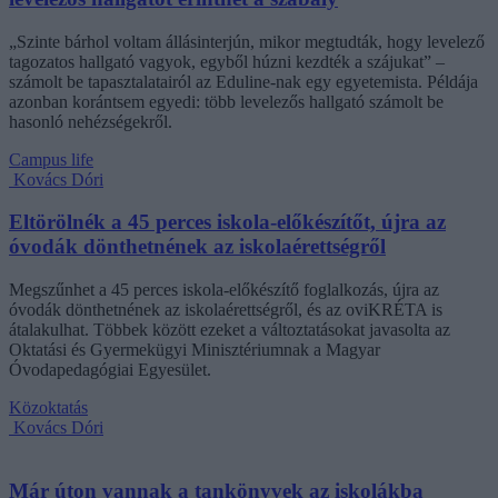
„Szinte bárhol voltam állásinterjún, mikor megtudták, hogy levelező
tagozatos hallgató vagyok, egyből húzni kezdték a szájukat” –
számolt be tapasztalatairól az Eduline-nak egy egyetemista. Példája
azonban korántsem egyedi: több levelezős hallgató számolt be
hasonló nehézségekről.
Campus life
Kovács Dóri
Eltörölnék a 45 perces iskola-előkészítőt, újra az
óvodák dönthetnének az iskolaérettségről
Megszűnhet a 45 perces iskola-előkészítő foglalkozás, újra az
óvodák dönthetnének az iskolaérettségről, és az oviKRÉTA is
átalakulhat. Többek között ezeket a változtatásokat javasolta az
Oktatási és Gyermekügyi Minisztériumnak a Magyar
Óvodapedagógiai Egyesület.
Közoktatás
Kovács Dóri
Már úton vannak a tankönyvek az iskolákba