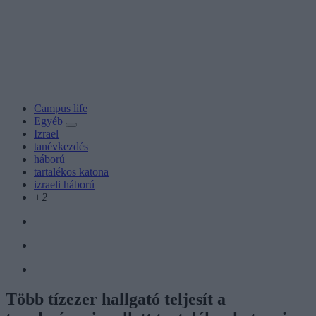
Campus life
Egyéb
Izrael
tanévkezdés
háború
tartalékos katona
izraeli háború
+2
Több tízezer hallgató teljesít a