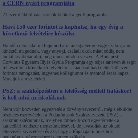
a CERN nyári programjába
21 ezer diákból választották ki őket a genfi programba.
Havi 150 ezer forintot is kaphatsz, ha egy évig a
következő felvételire készülsz
Ha idén nem sikerült bejutnod arra az egyetemre vagy szakra, amit
kinéztél magadnak, vagy anyagi, családi okok miatt eddig nem
tudtál továbbtanulni, még nincs minden veszve. A Budapesti
Corvinus Egyetem Illyés Gyula Programja egy teljes tanéven át segít
felkészülni a következő felvételire – ráadásul havi nettó 150 ezer
forintos támogatást, ingyenes kollégiumot és mentorálást is kapsz.
Mutatjuk a részleteket.
PSZ: a szakképzésben a felelősség mellett hatáskört
is kell adni az iskoláknak
Nem volt közvetlen egyeztetés a törvénytervezetről, mégis elküldte
részletes észrevételeit a Pedagógusok Szakszervezete (PSZ) a
szakminisztériumnak, melyben többek között egyetértettek a
kancellári rendszer megszüntetésével, de javasolják az oktató
elnevezés kivezetését és azt, hogy a főigazgatói poszthoz
pedagógusi végzettségre is legyen szükség.