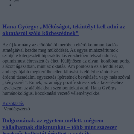
Hana György: „Méltóságot, tekintélyt kell adni az
oktatásról szóló közbeszédnek”
Az új kormány az elődökétől merőben eltérő kommunikációs
stratégiával kezdte meg működését. Az egyes minisztériumok
szintjére kiterjesztett hiperaktivitás érezhetően felszabadulást,
optimizmust ébresztett és éltet. Különösen az olyan, korábban porig
alázott ágazatban, mint az oktatás. Ám pontosan ez a lendület az,
ami egy újabb megkerülhetetlen kihívást is előtérbe rántott: az
érdemi társadalmi egyeztetés ígéretének beváltását, vagy más szóval
„kényszerét”. Ennek, az amúgy pozitív stressznek a kezeléséhez
igyekszem az alábbiakban szempontokat adni. Hana György
humánökológus, közoktatási vezető véleménycikke.
Közoktatás
Vendégszerző
Dolgoznának az egyetem mellett, mégsem
vállalhatnak diákmunkát – több mint százezer
levelezős hallgatót érinthet a szabály