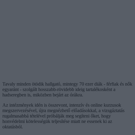
Tavaly minden ötödik hallgató, mintegy 70 ezer diák - férfiak és nők
egyaránt - szolgált hosszabb-rövidebb ideig tartalékosként a
hadseregben is, miközben bejárt az órákra.
Az intézmények idén is összevont, intenzív és online kurzusok
megszervezésével, újra megnézhető előadásokkal, a vizsgáztatás
rugalmasabbá tételével próbálják meg segíteni őket, hogy
honvédelmi kötelességük teljesítése miatt ne essenek ki az
oktatásból.