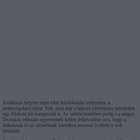
A háborús helyzet miatt több felsőoktatási intézmény is
nehézségekkel küzd. Volt, ahol már a háború kitörésekor kiürítettek
egy főiskola két kampuszát is. Az utóbbi hetekben pedig a a rangos
Technion műszaki egyetemnek kellett felkészülnie arra, hogy a
diákoknak és az oktatóknak bármikor azonnal óvóhelyre kell
menniük.