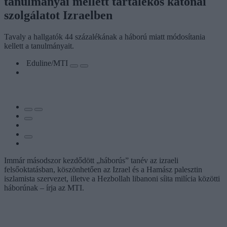
tanulmányai mellett tartalékos katonai
szolgálatot Izraelben
Tavaly a hallgatók 44 százalékának a háború miatt módosítania
kellett a tanulmányait.
Eduline/MTI
Immár másodszor kezdődött „háborús” tanév az izraeli
felsőoktatásban, köszönhetően az Izrael és a Hamász palesztin
iszlamista szervezet, illetve a Hezbollah libanoni síita milícia közötti
háborúnak – írja az MTI.