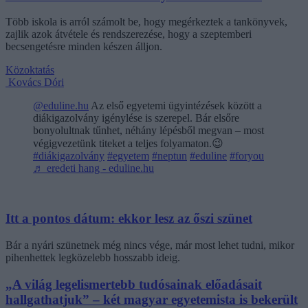
Több iskola is arról számolt be, hogy megérkeztek a tankönyvek,
zajlik azok átvétele és rendszerezése, hogy a szeptemberi
becsengetésre minden készen álljon.
Közoktatás
Kovács Dóri
@eduline.hu
Az első egyetemi ügyintézések között a
diákigazolvány igénylése is szerepel. Bár elsőre
bonyolultnak tűnhet, néhány lépésből megvan – most
végigvezetünk titeket a teljes folyamaton.😉
#diákigazolvány
#egyetem
#neptun
#eduline
#foryou
♬ eredeti hang - eduline.hu
Itt a pontos dátum: ekkor lesz az őszi szünet
Bár a nyári szünetnek még nincs vége, már most lehet tudni, mikor
pihenhettek legközelebb hosszabb ideig.
„A világ legelismertebb tudósainak előadásait
hallgathatjuk” – két magyar egyetemista is bekerült