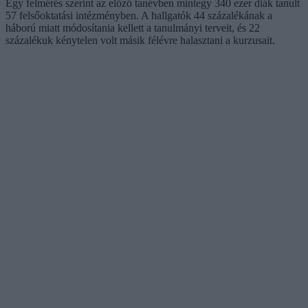
Egy felmérés szerint az előző tanévben mintegy 340 ezer diák tanult
57 felsőoktatási intézményben. A hallgatók 44 százalékának a
háború miatt módosítania kellett a tanulmányi terveit, és 22
százalékuk kénytelen volt másik félévre halasztani a kurzusait.