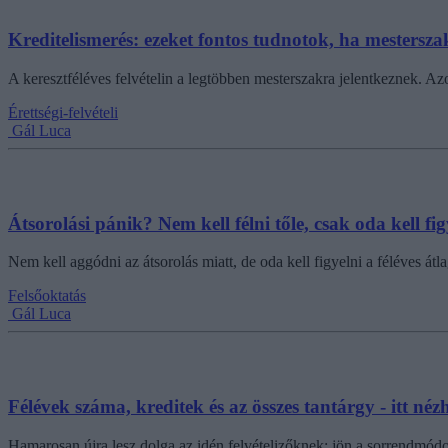
Kreditelismerés: ezeket fontos tudnotok, ha mesterszak
A keresztféléves felvételin a legtöbben mesterszakra jelentkeznek. A
Érettségi-felvételi
Gál Luca
Átsorolási pánik? Nem kell félni tőle, csak oda kell fig
Nem kell aggódni az átsorolás miatt, de oda kell figyelni a féléves átl
Felsőoktatás
Gál Luca
Félévek száma, kreditek és az összes tantárgy - itt né
Hamarosan újra lesz dolga az idén felvételizőknek: jön a sorrendmódo