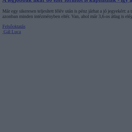
Már egy sikeresen teljesített félév után is pénz járhat a jó jegyekért
azonban minden intézményben eltér. Van, ahol már 3,6-os átlag is elég
Felsőoktatás
Gál Luca