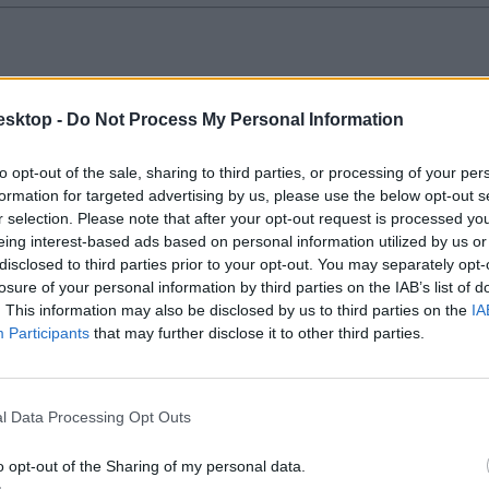
pcsolódik az alapdiplomámhoz?
esktop -
Do Not Process My Personal Information
e nem olyan szakon, ami a megszerzett szakmátokhoz kötődik? Mutatjuk,
to opt-out of the sale, sharing to third parties, or processing of your per
formation for targeted advertising by us, please use the below opt-out s
r selection. Please note that after your opt-out request is processed y
eing interest-based ads based on personal information utilized by us or
disclosed to third parties prior to your opt-out. You may separately opt-
losure of your personal information by third parties on the IAB’s list of
. This information may also be disclosed by us to third parties on the
IA
korábban és hány kreditet tudnak beszámítani a felvételin.
Participants
that may further disclose it to other third parties.
l Data Processing Opt Outs
o opt-out of the Sharing of my personal data.