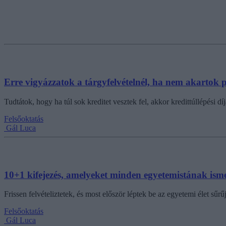
Erre vigyázzatok a tárgyfelvételnél, ha nem akartok p
Tudtátok, hogy ha túl sok kreditet vesztek fel, akkor kredittúllépési díj
Felsőoktatás
Gál Luca
10+1 kifejezés, amelyeket minden egyetemistának isme
Frissen felvételiztetek, és most először léptek be az egyetemi élet s
Felsőoktatás
Gál Luca