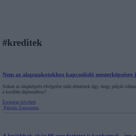
#kreditek
Nem az alapszakotokhoz kapcsolódó mesterképzésre j
Sokan az alapképzés elvégzése után döntenek úgy, hogy pályát váltan
a korábbi diplomához?
Érettségi-felvételi
Palotás Zsuzsanna
A legjobbak akár 80 ezer forintot is kaphatnak - így