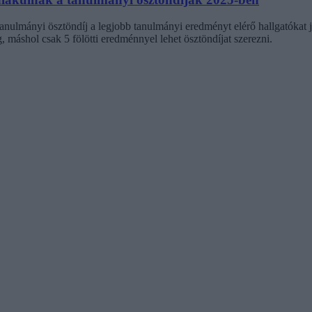
: a tanulmányi ösztöndíj a legjobb tanulmányi eredményt elérő hallgatókat
, máshol csak 5 fölötti eredménnyel lehet ösztöndíjat szerezni.