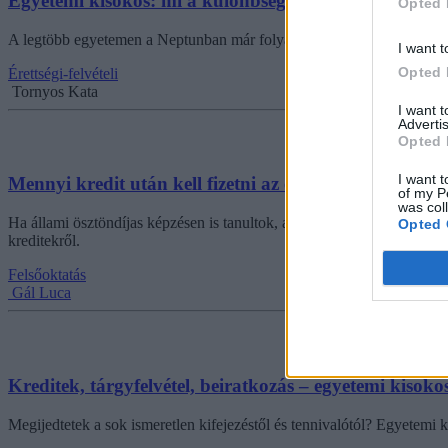
Egyetemi kisokos: mi a különbség a kredit és a szabad
Opted 
A legtöbb egyetemen a Neptunban már folyamatosan hirdetik meg a tárg
I want t
Opted 
Érettségi-felvételi
Tornyos Kata
I want 
Advertis
Opted 
I want t
Mennyi kredit után kell fizetni az egyetemen?
of my P
was col
Ha állami ösztöndíjas képzésen is tanultok, az ingyenesen megszerezhet
Opted 
kreditekről.
Felsőoktatás
Gál Luca
Kreditek, tárgyfelvétel, beiratkozás – egyetemi kisok
Megijedtetek a sok ismeretlen kifejezéstől és tennivalótól? Egyete