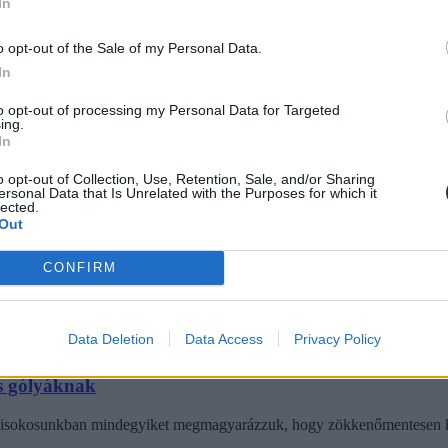
 kredit között?
In
yakat a következő félévre. A tárgyfelvétel előtt azonban érdemes tiszt
o opt-out of the Sale of my Personal Data.
In
to opt-out of processing my Personal Data for Targeted
ing.
In
o opt-out of Collection, Use, Retention, Sale, and/or Sharing
ersonal Data that Is Unrelated with the Purposes for which it
lected.
ő kreditek száma nem végtelen. Komoly összegeket is ki lehet fizetni akk
Out
CONFIRM
Data Deletion
Data Access
Privacy Policy
os gólyáknak
mi kisokosunkban mindegyiket megmagyarázzuk, hogy zökkenőmentesen k