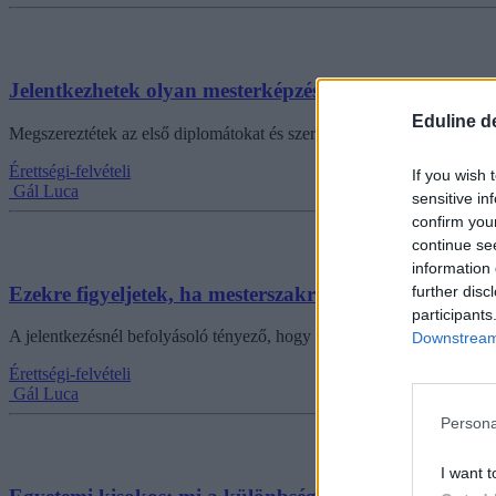
Jelentkezhetek olyan mesterképzésre, amely nem ka
Eduline d
Megszereztétek az első diplomátokat és szeretnétek továbbtanulni, d
Érettségi-felvételi
If you wish 
Gál Luca
sensitive in
confirm you
continue se
information 
Ezekre figyeljetek, ha mesterszakra jelentkeztetek
further disc
participants
A jelentkezésnél befolyásoló tényező, hogy milyen szakon végeztetek 
Downstream 
Érettségi-felvételi
Gál Luca
Persona
I want t