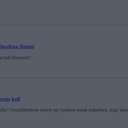
luszban fizetni
at kell fizetnetek?
rnie kell
űrűjébe? Összeállítottunk nektek egy kisokost annak érdekében, hogy kö