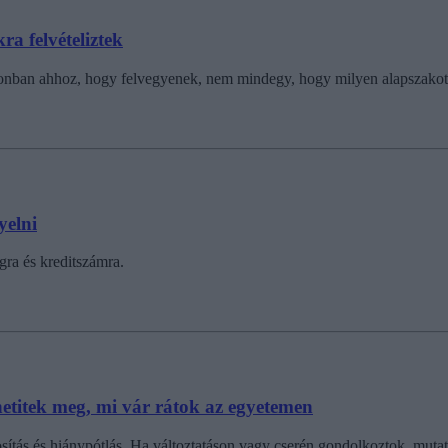
ra felvételiztek
zonban ahhoz, hogy felvegyenek, nem mindegy, hogy milyen alapszakot v
yelni
agra és kreditszámra.
zhetitek meg, mi vár rátok az egyetemen
sítás és hiánypótlás. Ha változtatáson vagy cserén gondolkoztok, mutat