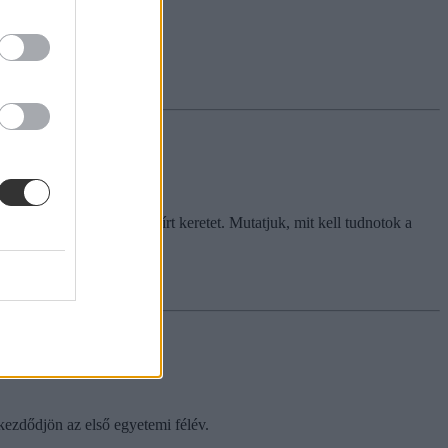
ában lenni a kreditekkel.
or, ha túllépitek az előírt keretet. Mutatjuk, mit kell tudnotok a
ezdődjön az első egyetemi félév.