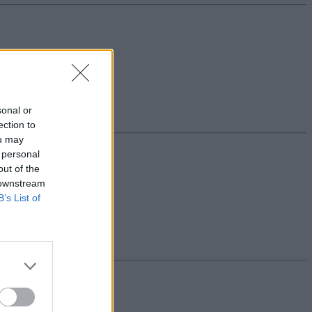
 melyek a lehetőségeitek.
sonal or
ection to
ou may
 personal
out of the
 downstream
B’s List of