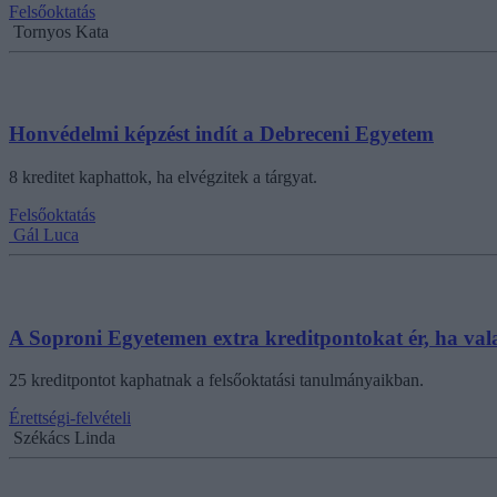
Felsőoktatás
Tornyos Kata
Honvédelmi képzést indít a Debreceni Egyetem
8 kreditet kaphattok, ha elvégzitek a tárgyat.
Felsőoktatás
Gál Luca
A Soproni Egyetemen extra kreditpontokat ér, ha va
25 kreditpontot kaphatnak a felsőoktatási tanulmányaikban.
Érettségi-felvételi
Székács Linda