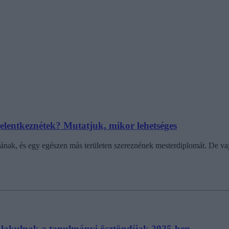
elentkeznétek? Mutatjuk, mikor lehetséges
ának, és egy egészen más területen szereznének mesterdiplomát. De va
 alakulnak a tanulmányi ösztöndíjak 2025-ben