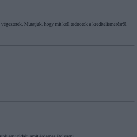
égeztetek. Mutatjuk, hogy mit kell tudnotok a kreditelismerésről.
unk egy oldalt, amit érdemes átolvasni.