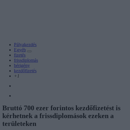
Pályakezdés
Egyéb
fizetés
frissdiplomás
bérigény
kezdőfizetés
+1
Bruttó 700 ezer forintos kezdőfizetést is
kérhetnek a frissdiplomások ezeken a
területeken