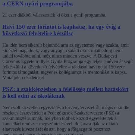
a CERN nyári programjába
21 ezer diákból választották ki őket a genfi programba.
Havi 150 ezer forintot is kaphatsz, ha egy évig a
következő felvételire készülsz
Ha idén nem sikerült bejutnod arra az egyetemre vagy szakra, amit
kinéztél magadnak, vagy anyagi, családi okok miatt eddig nem
tudtál továbbtanulni, még nincs minden veszve. A Budapesti
Corvinus Egyetem Illyés Gyula Programja egy teljes tanéven át segít
felkészülni a következő felvételire – ráadásul havi nettó 150 ezer
forintos támogatást, ingyenes kollégiumot és mentorálást is kapsz.
Mutatjuk a részleteket.
PSZ: a szakképzésben a felelősség mellett hatáskört
is kell adni az iskoláknak
Nem volt közvetlen egyeztetés a törvénytervezetről, mégis elküldte
részletes észrevételeit a Pedagógusok Szakszervezete (PSZ) a
szakminisztériumnak, melyben többek között egyetértettek a
kancellári rendszer megszüntetésével, de javasolják az oktató
elnevezés kivezetését és azt, hogy a főigazgatói poszthoz
pedagógusi végzettségre is legyen szükség.