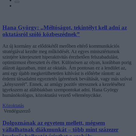
Hana György: „Méltóságot, tekintélyt kell adni az
oktatásról szóló közbeszédnek”
Az új kormány az elődökétől merőben eltérő kommunikációs
stratégiával kezdte meg működését. Az egyes minisztériumok
szintjére kiterjesztett hiperaktivitás érezhetően felszabadulást,
optimizmust ébresztett és éltet. Különösen az olyan, korábban porig
alázott ágazatban, mint az oktatás. Ám pontosan ez a lendület az,
ami egy újabb megkerülhetetlen kihívást is előtérbe rántott: az
érdemi társadalmi egyeztetés ígéretének beváltását, vagy más szóval
„kényszerét”. Ennek, az amúgy pozitív stressznek a kezeléséhez
igyekszem az alábbiakban szempontokat adni. Hana György
humánökológus, közoktatási vezető véleménycikke.
Közoktatás
Vendégszerző
Dolgoznának az egyetem mellett, mégsem
vállalhatnak diákmunkát – több mint százezer