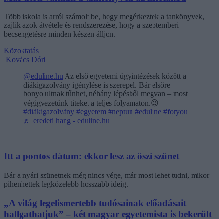
Több iskola is arról számolt be, hogy megérkeztek a tankönyvek,
zajlik azok átvétele és rendszerezése, hogy a szeptemberi
becsengetésre minden készen álljon.
Közoktatás
Kovács Dóri
@eduline.hu
Az első egyetemi ügyintézések között a
diákigazolvány igénylése is szerepel. Bár elsőre
bonyolultnak tűnhet, néhány lépésből megvan – most
végigvezetünk titeket a teljes folyamaton.😉
#diákigazolvány
#egyetem
#neptun
#eduline
#foryou
♬ eredeti hang - eduline.hu
Itt a pontos dátum: ekkor lesz az őszi szünet
Bár a nyári szünetnek még nincs vége, már most lehet tudni, mikor
pihenhettek legközelebb hosszabb ideig.
„A világ legelismertebb tudósainak előadásait
hallgathatjuk” – két magyar egyetemista is bekerült