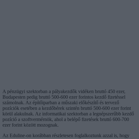
A pénzügyi szektorban a pályakezdők vidéken bruttó 450 ezer,
Budapesten pedig bruttó 500-600 ezer forintos kezdő fizetéssel
számolnak. Az építőiparban a műszaki előkészítő és tervező
pozíciók esetében a kezdőbérek szintén bruttó 500-600 ezer forint
körül alakulnak. Az informatikai szektorban a legnépszerűbb kezdő
pozíció a szoftvermérnök, ahol a belépő fizetések bruttó 600-700
ezer forint között mozognak.
Az Eduline-on korábban részletesen foglalkoztunk azzal is, hogy