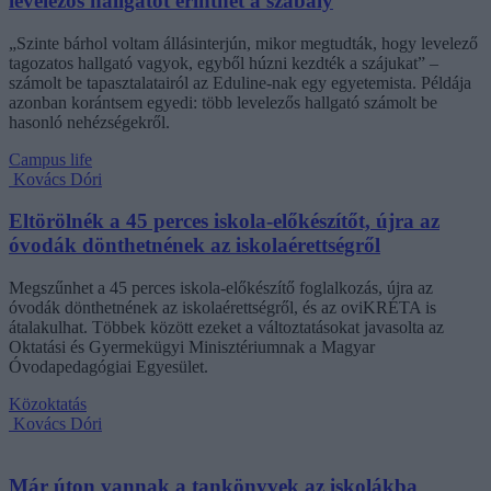
levelezős hallgatót érinthet a szabály
„Szinte bárhol voltam állásinterjún, mikor megtudták, hogy levelező
tagozatos hallgató vagyok, egyből húzni kezdték a szájukat” –
számolt be tapasztalatairól az Eduline-nak egy egyetemista. Példája
azonban korántsem egyedi: több levelezős hallgató számolt be
hasonló nehézségekről.
Campus life
Kovács Dóri
Eltörölnék a 45 perces iskola-előkészítőt, újra az
óvodák dönthetnének az iskolaérettségről
Megszűnhet a 45 perces iskola-előkészítő foglalkozás, újra az
óvodák dönthetnének az iskolaérettségről, és az oviKRÉTA is
átalakulhat. Többek között ezeket a változtatásokat javasolta az
Oktatási és Gyermekügyi Minisztériumnak a Magyar
Óvodapedagógiai Egyesület.
Közoktatás
Kovács Dóri
Már úton vannak a tankönyvek az iskolákba