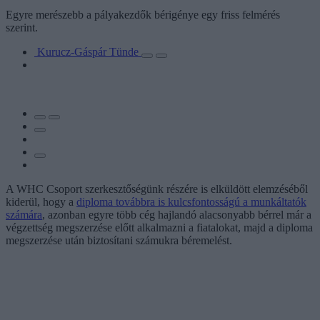
Egyre merészebb a pályakezdők bérigénye egy friss felmérés
szerint.
Kurucz-Gáspár Tünde
A WHC Csoport szerkesztőségünk részére is elküldött elemzéséből
kiderül, hogy a
diploma továbbra is kulcsfontosságú a munkáltatók
számára
, azonban
egyre több cég hajlandó alacsonyabb bérrel már a
végzettség megszerzése előtt alkalmazni a fiatalokat, majd a diploma
megszerzése után biztosítani számukra béremelést.