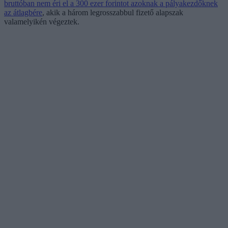
bruttóban nem éri el a 300 ezer forintot azoknak a pályakezdőknek
az átlagbére
, akik a három legrosszabbul fizető alapszak
valamelyikén végeztek.