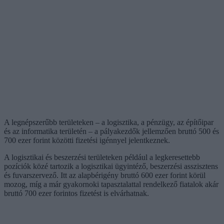
A legnépszerűbb területeken – a logisztika, a pénzügy, az építőipar
és az informatika területén – a pályakezdők jellemzően bruttó 500 és
700 ezer forint közötti fizetési igénnyel jelentkeznek.
A logisztikai és beszerzési területeken például a legkeresettebb
pozíciók közé tartozik a logisztikai ügyintéző, beszerzési asszisztens
és fuvarszervező. Itt az alapbérigény bruttó 600 ezer forint körül
mozog, míg a már gyakornoki tapasztalattal rendelkező fiatalok akár
bruttó 700 ezer forintos fizetést is elvárhatnak.