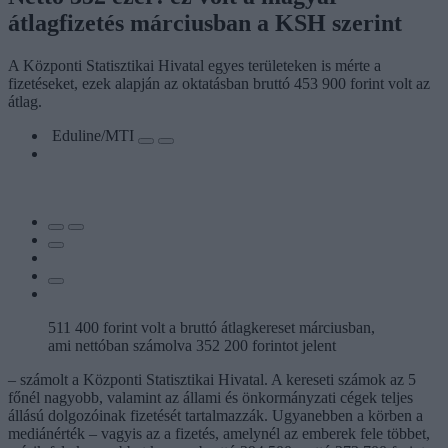
átlagfizetés márciusban a KSH szerint
A Központi Statisztikai Hivatal egyes területeken is mérte a
fizetéseket, ezek alapján az oktatásban bruttó 453 900 forint volt az
átlag.
Eduline/MTI
511 400 forint volt a bruttó átlagkereset márciusban,
ami nettóban számolva 352 200 forintot jelent
– számolt a Központi Statisztikai Hivatal. A kereseti számok az 5
főnél nagyobb, valamint az állami és önkormányzati cégek teljes
állású dolgozóinak fizetését tartalmazzák. Ugyanebben a körben a
mediánérték – vagyis az a fizetés, amelynél az emberek fele többet,