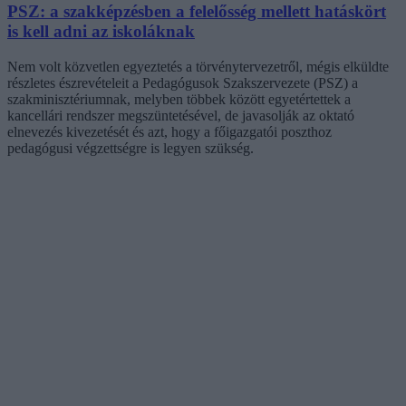
PSZ: a szakképzésben a felelősség mellett hatáskört
is kell adni az iskoláknak
Nem volt közvetlen egyeztetés a törvénytervezetről, mégis elküldte
részletes észrevételeit a Pedagógusok Szakszervezete (PSZ) a
szakminisztériumnak, melyben többek között egyetértettek a
kancellári rendszer megszüntetésével, de javasolják az oktató
elnevezés kivezetését és azt, hogy a főigazgatói poszthoz
pedagógusi végzettségre is legyen szükség.