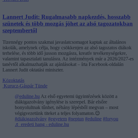
Lannert Judit: Rugalmasabb napkezdés, hosszabb
szünetek és több mozgás jöhet az alsó tagozatokban
szeptembertől
Tizennégy pontos szakmai javaslatcsomagot kaptak az általános
iskolák, amelynek célja, hogy csökkenjen az alsó tagozatos diákok
terhelése, és több idő jusson mozgásra, kreatív tevékenységekre,
valamint tapasztalati tanulásra. Az intézmények már a 2026/2027-es
tanévtől alkalmazhatják az ajánlásokat – írta Facebook-oldalán
Lannert Judit oktatási miniszter.
Közoktatás
Kurucz-Gáspár Tünde
@eduline.hu
Az első egyetemi ügyintézések között a
diákigazolvány igénylése is szerepel. Bár elsőre
bonyolultnak tűnhet, néhány lépésből megvan – most
végigvezetünk titeket a teljes folyamaton.😉
#diákigazolvány
#egyetem
#neptun
#eduline
#foryou
♬ eredeti hang - eduline.hu