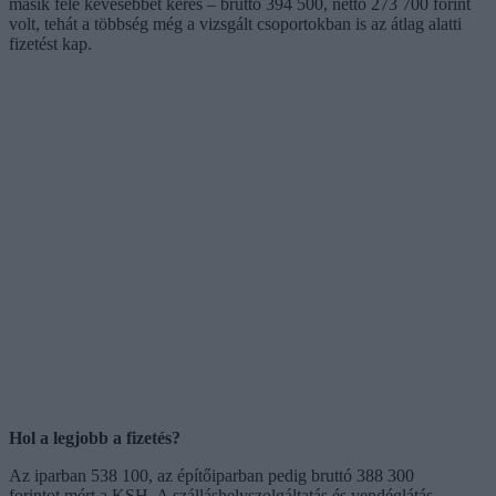
másik fele kevesebbet keres – bruttó 394 500, nettó 273 700 forint
volt, tehát a többség még a vizsgált csoportokban is az átlag alatti
fizetést kap.
Hol a legjobb a fizetés?
Az iparban 538 100, az építőiparban pedig bruttó 388 300
forintot mért a KSH. A szálláshelyszolgáltatás és vendéglátás