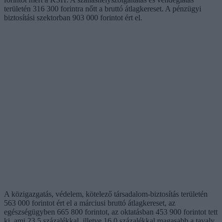
területén 316 300 forintra nőtt a bruttó átlagkereset. A pénzügyi
biztosítási szektorban 903 000 forintot ért el.
A közigazgatás, védelem, kötelező társadalom-biztosítás területén
563 000 forintot ért el a márciusi bruttó átlagkereset, az
egészségügyben 665 800 forintot, az oktatásban 453 900 forintot tett
ki, ami 23,5 százalékkal, illetve 16,0 százalékkal magasabb a tavaly