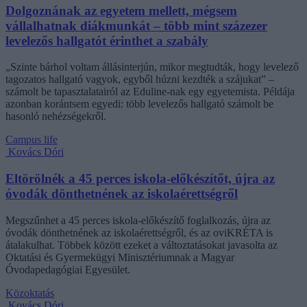
Dolgoznának az egyetem mellett, mégsem
vállalhatnak diákmunkát – több mint százezer
levelezős hallgatót érinthet a szabály
„Szinte bárhol voltam állásinterjún, mikor megtudták, hogy levelező
tagozatos hallgató vagyok, egyből húzni kezdték a szájukat” –
számolt be tapasztalatairól az Eduline-nak egy egyetemista. Példája
azonban korántsem egyedi: több levelezős hallgató számolt be
hasonló nehézségekről.
Campus life
Kovács Dóri
Eltörölnék a 45 perces iskola-előkészítőt, újra az
óvodák dönthetnének az iskolaérettségről
Megszűnhet a 45 perces iskola-előkészítő foglalkozás, újra az
óvodák dönthetnének az iskolaérettségről, és az oviKRÉTA is
átalakulhat. Többek között ezeket a változtatásokat javasolta az
Oktatási és Gyermekügyi Minisztériumnak a Magyar
Óvodapedagógiai Egyesület.
Közoktatás
Kovács Dóri