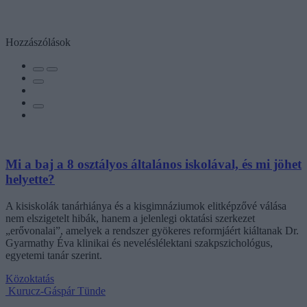
Hozzászólások
Mi a baj a 8 osztályos általános iskolával, és mi jöhet
helyette?
A kisiskolák tanárhiánya és a kisgimnáziumok elitképzővé válása
nem elszigetelt hibák, hanem a jelenlegi oktatási szerkezet
„erővonalai”, amelyek a rendszer gyökeres reformjáért kiáltanak Dr.
Gyarmathy Éva klinikai és neveléslélektani szakpszichológus,
egyetemi tanár szerint.
Közoktatás
Kurucz-Gáspár Tünde