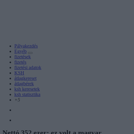
Pályakezdés
Egyéb
fizetések
fizetés
fizetési adatok
KSH
átlagkereset
átlagbérek
ksh keresetek
ksh statisztika
+5
Nettó 352 ezer: ez volt a magyar