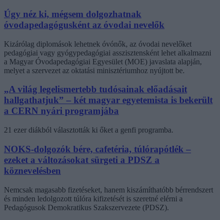
Úgy néz ki, mégsem dolgozhatnak
óvodapedagógusként az óvodai nevelők
Kizárólag diplomások lehetnek óvónők, az óvodai nevelőket
pedagógiai vagy gyógypedagógiai asszisztensként lehet alkalmazni
a Magyar Óvodapedagógiai Egyesület (MOE) javaslata alapján,
melyet a szervezet az oktatási minisztériumhoz nyújtott be.
„A világ legelismertebb tudósainak előadásait
hallgathatjuk” – két magyar egyetemista is bekerült
a CERN nyári programjába
21 ezer diákból választották ki őket a genfi programba.
NOKS-dolgozók bére, cafetéria, túlórapótlék –
ezeket a változásokat sürgeti a PDSZ a
köznevelésben
Nemcsak magasabb fizetéseket, hanem kiszámíthatóbb bérrendszert
és minden ledolgozott túlóra kifizetését is szeretné elérni a
Pedagógusok Demokratikus Szakszervezete (PDSZ).