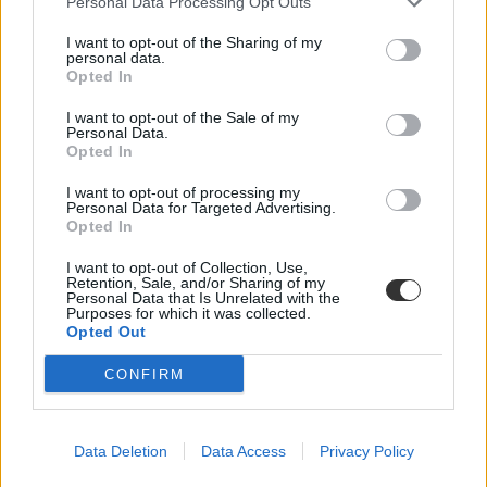
Personal Data Processing Opt Outs
I want to opt-out of the Sharing of my
personal data.
Opted In
oltás
I want to opt-out of the Sale of my
kötelező oltás
Personal Data.
TASZ
Opted In
Társaság a Szabadságjogokért
kötelező oltás iskola
I want to opt-out of processing my
kötelező oltás tanár
Personal Data for Targeted Advertising.
kötelező oltás egyetem
Opted In
munkahelyi oltás
I want to opt-out of Collection, Use,
Retention, Sale, and/or Sharing of my
Personal Data that Is Unrelated with the
Purposes for which it was collected.
Opted Out
CONFIRM
Data Deletion
Data Access
Privacy Policy