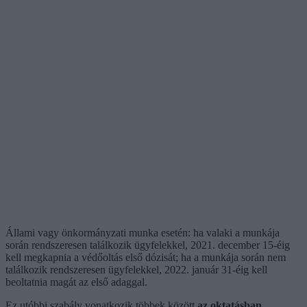
Állami vagy önkormányzati munka esetén: ha valaki a munkája
során rendszeresen találkozik ügyfelekkel, 2021. december 15-éig
kell megkapnia a védőoltás első dózisát; ha a munkája során nem
találkozik rendszeresen ügyfelekkel, 2022. január 31-éig kell
beoltatnia magát az első adaggal.
Ez utóbbi szabály vonatkozik többek között
az oktatásban