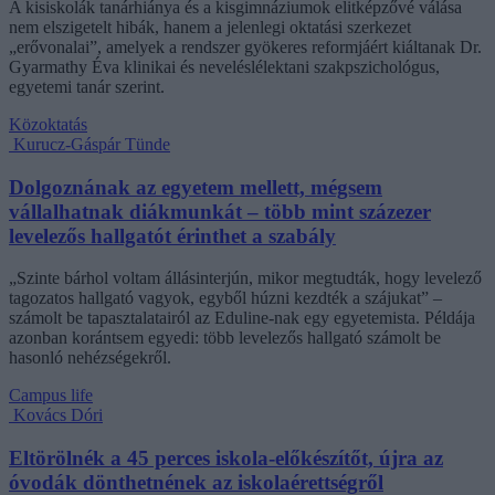
A kisiskolák tanárhiánya és a kisgimnáziumok elitképzővé válása
nem elszigetelt hibák, hanem a jelenlegi oktatási szerkezet
„erővonalai”, amelyek a rendszer gyökeres reformjáért kiáltanak Dr.
Gyarmathy Éva klinikai és neveléslélektani szakpszichológus,
egyetemi tanár szerint.
Közoktatás
Kurucz-Gáspár Tünde
Dolgoznának az egyetem mellett, mégsem
vállalhatnak diákmunkát – több mint százezer
levelezős hallgatót érinthet a szabály
„Szinte bárhol voltam állásinterjún, mikor megtudták, hogy levelező
tagozatos hallgató vagyok, egyből húzni kezdték a szájukat” –
számolt be tapasztalatairól az Eduline-nak egy egyetemista. Példája
azonban korántsem egyedi: több levelezős hallgató számolt be
hasonló nehézségekről.
Campus life
Kovács Dóri
Eltörölnék a 45 perces iskola-előkészítőt, újra az
óvodák dönthetnének az iskolaérettségről