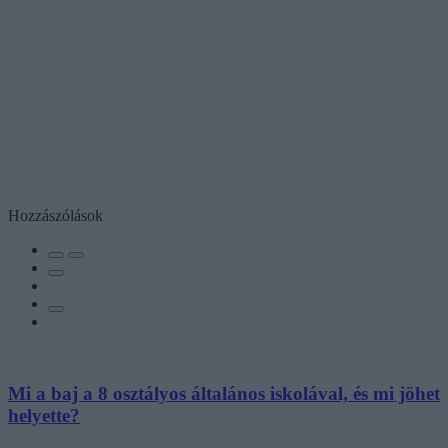
Hozzászólások
Mi a baj a 8 osztályos általános iskolával, és mi jöhet
helyette?