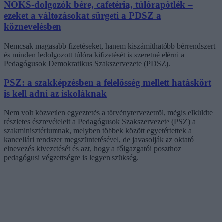
NOKS-dolgozók bére, cafetéria, túlórapótlék –
ezeket a változásokat sürgeti a PDSZ a
köznevelésben
Nemcsak magasabb fizetéseket, hanem kiszámíthatóbb bérrendszert
és minden ledolgozott túlóra kifizetését is szeretné elérni a
Pedagógusok Demokratikus Szakszervezete (PDSZ).
PSZ: a szakképzésben a felelősség mellett hatáskört
is kell adni az iskoláknak
Nem volt közvetlen egyeztetés a törvénytervezetről, mégis elküldte
részletes észrevételeit a Pedagógusok Szakszervezete (PSZ) a
szakminisztériumnak, melyben többek között egyetértettek a
kancellári rendszer megszüntetésével, de javasolják az oktató
elnevezés kivezetését és azt, hogy a főigazgatói poszthoz
pedagógusi végzettségre is legyen szükség.