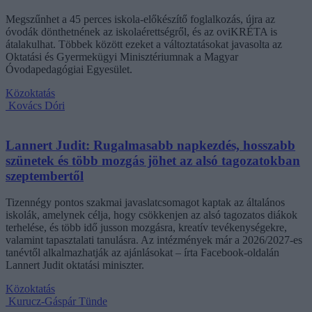
Megszűnhet a 45 perces iskola-előkészítő foglalkozás, újra az
óvodák dönthetnének az iskolaérettségről, és az oviKRÉTA is
átalakulhat. Többek között ezeket a változtatásokat javasolta az
Oktatási és Gyermekügyi Minisztériumnak a Magyar
Óvodapedagógiai Egyesület.
Közoktatás
Kovács Dóri
Lannert Judit: Rugalmasabb napkezdés, hosszabb
szünetek és több mozgás jöhet az alsó tagozatokban
szeptembertől
Tizennégy pontos szakmai javaslatcsomagot kaptak az általános
iskolák, amelynek célja, hogy csökkenjen az alsó tagozatos diákok
terhelése, és több idő jusson mozgásra, kreatív tevékenységekre,
valamint tapasztalati tanulásra. Az intézmények már a 2026/2027-es
tanévtől alkalmazhatják az ajánlásokat – írta Facebook-oldalán
Lannert Judit oktatási miniszter.
Közoktatás
Kurucz-Gáspár Tünde