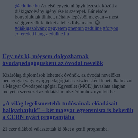
@eduline.hu
Az első egyetemi ügyintézések között a
diákigazolvány igénylése is szerepel. Bár elsőre
bonyolultnak tűnhet, néhány lépésből megvan – most
végigvezetünk titeket a teljes folyamaton.😉
#diákigazolvány
#egyetem
#neptun
#eduline
#foryou
♬ eredeti hang - eduline.hu
Úgy néz ki, mégsem dolgozhatnak
óvodapedagógusként az óvodai nevelők
Kizárólag diplomások lehetnek óvónők, az óvodai nevelőket
pedagógiai vagy gyógypedagógiai asszisztensként lehet alkalmazni
a Magyar Óvodapedagógiai Egyesület (MOE) javaslata alapján,
melyet a szervezet az oktatási minisztériumhoz nyújtott be.
„A világ legelismertebb tudósainak előadásait
hallgathatjuk” – két magyar egyetemista is bekerült
a CERN nyári programjába
21 ezer diákból választották ki őket a genfi programba.