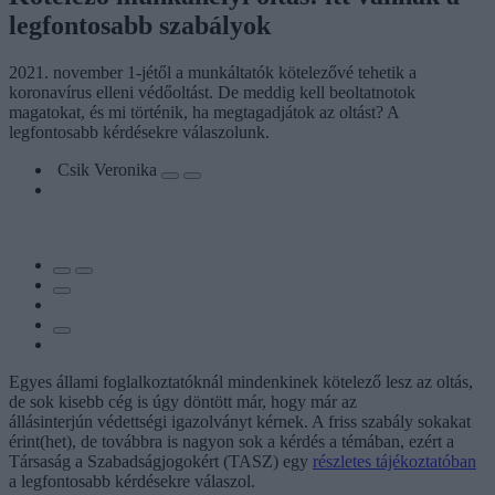
legfontosabb szabályok
2021. november 1-jétől a munkáltatók kötelezővé tehetik a
koronavírus elleni védőoltást. De meddig kell beoltatnotok
magatokat, és mi történik, ha megtagadjátok az oltást? A
legfontosabb kérdésekre válaszolunk.
Csik Veronika
Egyes állami foglalkoztatóknál mindenkinek kötelező lesz az oltás,
de sok kisebb cég is úgy döntött már, hogy már az
állásinterjún védettségi igazolványt kérnek. A friss szabály sokakat
érint(het), de továbbra is nagyon sok a kérdés a témában, ezért a
Társaság a Szabadságjogokért (TASZ) egy
részletes tájékoztatóban
a legfontosabb kérdésekre válaszol.