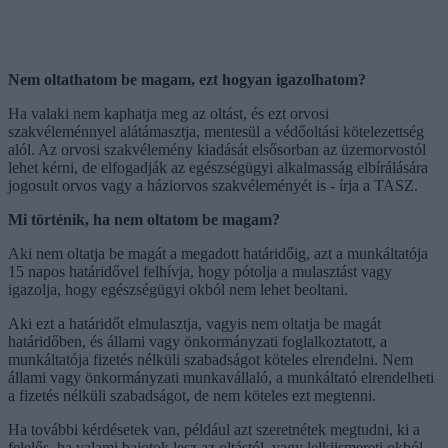
Nem oltathatom be magam, ezt hogyan igazolhatom?
Ha valaki nem kaphatja meg az oltást, és ezt orvosi
szakvéleménnyel alátámasztja, mentesül a védőoltási kötelezettség
alól. Az orvosi szakvélemény kiadását elsősorban az üzemorvostól
lehet kérni, de elfogadják az egészségügyi alkalmasság elbírálására
jogosult orvos vagy a háziorvos szakvéleményét is - írja a TASZ.
Mi történik, ha nem oltatom be magam?
Aki nem oltatja be magát a megadott határidőig, azt a munkáltatója
15 napos határidővel felhívja, hogy pótolja a mulasztást vagy
igazolja, hogy egészségügyi okból nem lehet beoltani.
Aki ezt a határidőt elmulasztja, vagyis nem oltatja be magát
határidőben, és állami vagy önkormányzati foglalkoztatott, a
munkáltatója fizetés nélküli szabadságot köteles elrendelni. Nem
állami vagy önkormányzati munkavállaló, a munkáltató elrendelheti
a fizetés nélküli szabadságot, de nem köteles ezt megtenni.
Ha további kérdésetek van, például azt szeretnétek megtudni, ki a
felelős, ha valami bajotok lesz az oltástól, vagy lelkiismereti okból