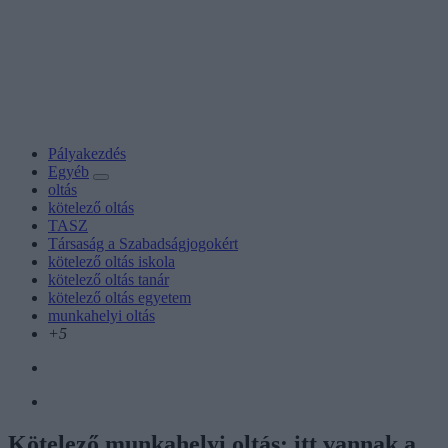
Pályakezdés
Egyéb
oltás
kötelező oltás
TASZ
Társaság a Szabadságjogokért
kötelező oltás iskola
kötelező oltás tanár
kötelező oltás egyetem
munkahelyi oltás
+5
Kötelező munkahelyi oltás: itt vannak a