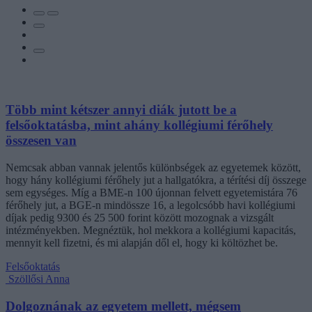
Több mint kétszer annyi diák jutott be a
felsőoktatásba, mint ahány kollégiumi férőhely
összesen van
Nemcsak abban vannak jelentős különbségek az egyetemek között,
hogy hány kollégiumi férőhely jut a hallgatókra, a térítési díj összege
sem egységes. Míg a BME-n 100 újonnan felvett egyetemistára 76
férőhely jut, a BGE-n mindössze 16, a legolcsóbb havi kollégiumi
díjak pedig 9300 és 25 500 forint között mozognak a vizsgált
intézményekben. Megnéztük, hol mekkora a kollégiumi kapacitás,
mennyit kell fizetni, és mi alapján dől el, hogy ki költözhet be.
Felsőoktatás
Szöllősi Anna
Dolgoznának az egyetem mellett, mégsem