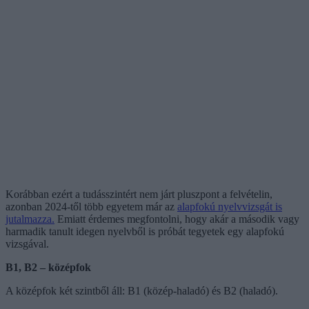
Korábban ezért a tudásszintért nem járt pluszpont a felvételin,
azonban 2024-től több egyetem már az
alapfokú nyelvvizsgát is
jutalmazza.
Emiatt érdemes megfontolni, hogy akár a második vagy
harmadik tanult idegen nyelvből is próbát tegyetek egy alapfokú
vizsgával.
B1, B2 – középfok
A középfok két szintből áll: B1 (közép-haladó) és B2 (haladó).