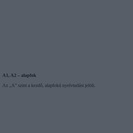
A1, A2 – alapfok
Az „A” szint a kezdő, alapfokú nyelvtudást jelöli.