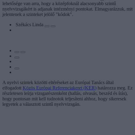
lehetősége van arra, hogy a középfoknál alacsonyabb szintű
nyelvvizsgákért is adjanak intézményi pontokat. Elmagyarázzuk, mit
jelentenek a szinteket jelölő "kódok".
Székács Linda
A nyelvi szintek közötti eltéréseket az Európai Tanács által
elfogadott
Közös Európai Referenciakeret (KER)
határozza meg. Ez
részletesen leírja vizsgarészenként (hallás, olvasás, beszéd és írás),
hogy pontosan mit kell tudnotok teljesíteni ahhoz, hogy sikeresek
legyetek a választott szintű nyelvvizsgán.