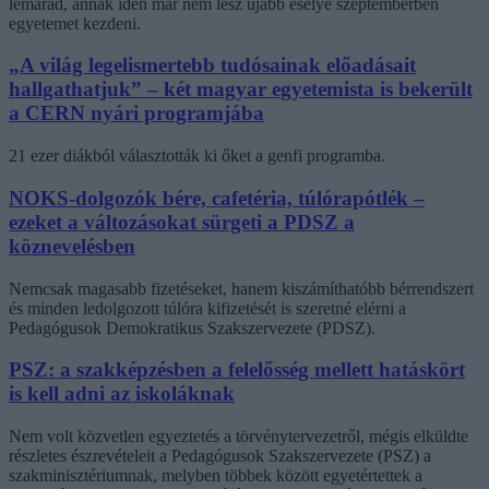
lemarad, annak idén már nem lesz újabb esélye szeptemberben
egyetemet kezdeni.
„A világ legelismertebb tudósainak előadásait
hallgathatjuk” – két magyar egyetemista is bekerült
a CERN nyári programjába
21 ezer diákból választották ki őket a genfi programba.
NOKS-dolgozók bére, cafetéria, túlórapótlék –
ezeket a változásokat sürgeti a PDSZ a
köznevelésben
Nemcsak magasabb fizetéseket, hanem kiszámíthatóbb bérrendszert
és minden ledolgozott túlóra kifizetését is szeretné elérni a
Pedagógusok Demokratikus Szakszervezete (PDSZ).
PSZ: a szakképzésben a felelősség mellett hatáskört
is kell adni az iskoláknak
Nem volt közvetlen egyeztetés a törvénytervezetről, mégis elküldte
részletes észrevételeit a Pedagógusok Szakszervezete (PSZ) a
szakminisztériumnak, melyben többek között egyetértettek a