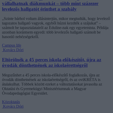
vállalhatnak diákmunkát – több mint százezer
levelezős hallgatót érinthet a szabály
„Szinte bárhol voltam állásinterjún, mikor megtudták, hogy levelező
tagozatos hallgató vagyok, egyből húzni kezdték a szájukat” –
számolt be tapasztalatairól az Eduline-nak egy egyetemista. Példája
azonban korántsem egyedi: több levelezős hallgató számolt be
hasonló nehézségekről.
Campus life
Kovács Dóri
Eltörölnék a 45 perces iskola-előkészítőt, újra az
óvodák dönthetnének az iskolaérettségről
Megszűnhet a 45 perces iskola-előkészítő foglalkozás, újra az
óvodák dönthetnének az iskolaérettségről, és az oviKRÉTA is
átalakulhat. Többek között ezeket a változtatásokat javasolta az
Oktatási és Gyermekügyi Minisztériumnak a Magyar
Óvodapedagógiai Egyesület.
Közoktatás
Kovács Dóri