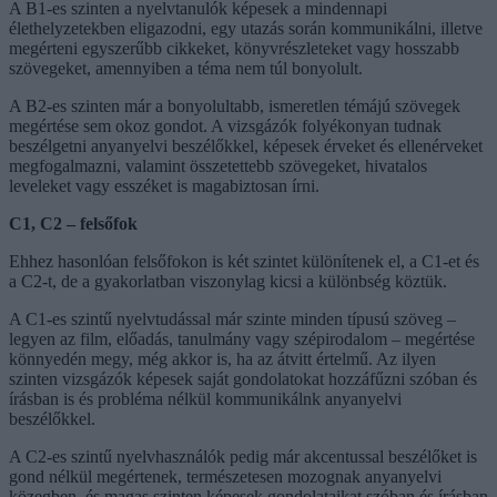
A B1-es szinten a nyelvtanulók képesek a mindennapi
élethelyzetekben eligazodni, egy utazás során kommunikálni, illetve
megérteni egyszerűbb cikkeket, könyvrészleteket vagy hosszabb
szövegeket, amennyiben a téma nem túl bonyolult.
A B2-es szinten már a bonyolultabb, ismeretlen témájú szövegek
megértése sem okoz gondot. A vizsgázók folyékonyan tudnak
beszélgetni anyanyelvi beszélőkkel, képesek érveket és ellenérveket
megfogalmazni, valamint összetettebb szövegeket, hivatalos
leveleket vagy esszéket is magabiztosan írni.
C1, C2 – felsőfok
Ehhez hasonlóan felsőfokon is két szintet különítenek el, a C1-et és
a C2-t, de a gyakorlatban viszonylag kicsi a különbség köztük.
A C1-es szintű nyelvtudással már szinte minden típusú szöveg –
legyen az film, előadás, tanulmány vagy szépirodalom – megértése
könnyedén megy, még akkor is, ha az átvitt értelmű. Az ilyen
szinten vizsgázók képesek saját gondolatokat hozzáfűzni szóban és
írásban is és probléma nélkül kommunikálnk anyanyelvi
beszélőkkel.
A C2-es szintű nyelvhasználók pedig már akcentussal beszélőket is
gond nélkül megértenek, természetesen mozognak anyanyelvi
közegben, és magas szinten képesek gondolataikat szóban és írásban