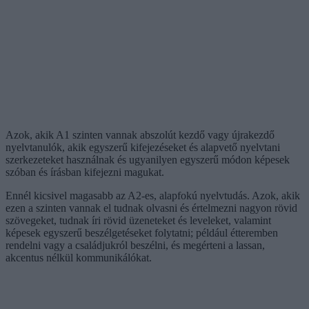
Azok, akik A1 szinten vannak abszolút kezdő vagy újrakezdő
nyelvtanulók, akik egyszerű kifejezéseket és alapvető nyelvtani
szerkezeteket használnak és ugyanilyen egyszerű módon képesek
szóban és írásban kifejezni magukat.
Ennél kicsivel magasabb az A2-es, alapfokú nyelvtudás. Azok, akik
ezen a szinten vannak el tudnak olvasni és értelmezni nagyon rövid
szövegeket, tudnak íri rövid üzeneteket és leveleket, valamint
képesek egyszerű beszélgetéseket folytatni; például étteremben
rendelni vagy a családjukról beszélni, és megérteni a lassan,
akcentus nélkül kommunikálókat.