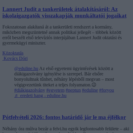
Lannert Judit a tankerületek átalakításáról: Az
iskolaigazgatók visszakapják munkáltatói jogaikat
Fokozatosan alakítaná át a tankerületi rendszert a kormány,
miközben megszüntetné annak politikai jellegét – többek között
erről beszélt első televíziós interjújában Lannert Judit oktatási és
gyermekügyi miniszter.
Közoktatás
Kovács Dóri
@eduline.hu
Az első egyetemi ügyintézések között a
diákigazolvány igénylése is szerepel. Bár elsőre
bonyolultnak tűnhet, néhány lépésből megvan – most
végigvezetünk titeket a teljes folyamaton.😉
#diákigazolvány
#egyetem
#neptun
#eduline
#foryou
♬ eredeti hang - eduline.hu
Pótfelvételi 2026: fontos határidő jár le ma éjfélkor
Néhány óra múlva bezár a felvi.hu egyik legfontosabb felülete – aki