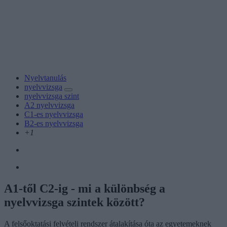
Nyelvtanulás
nyelvvizsga
nyelvvizsga szint
A2 nyelvvizsga
C1-es nyelvvizsga
B2-es nyelvvizsga
+1
A1-től C2-ig - mi a különbség a
nyelvvizsga szintek között?
A felsőoktatási felvételi rendszer átalakítása óta az egyetemeknek