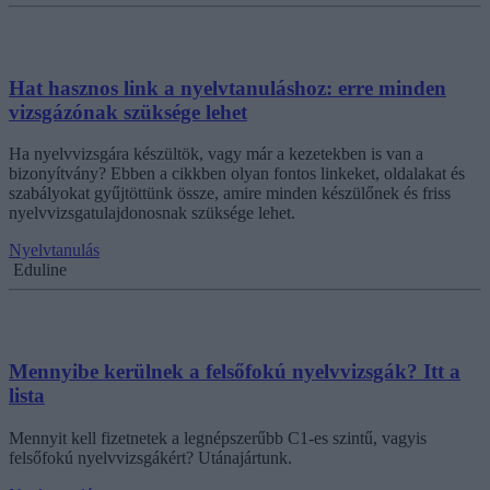
Hat hasznos link a nyelvtanuláshoz: erre minden
vizsgázónak szüksége lehet
Ha nyelvvizsgára készültök, vagy már a kezetekben is van a
bizonyítvány? Ebben a cikkben olyan fontos linkeket, oldalakat és
szabályokat gyűjtöttünk össze, amire minden készülőnek és friss
nyelvvizsgatulajdonosnak szüksége lehet.
Nyelvtanulás
Eduline
Mennyibe kerülnek a felsőfokú nyelvvizsgák? Itt a
lista
Mennyit kell fizetnetek a legnépszerűbb C1-es szintű, vagyis
felsőfokú nyelvvizsgákért? Utánajártunk.