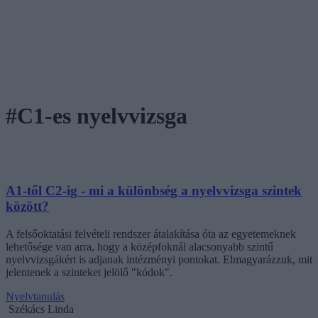
#C1-es nyelvvizsga
A1-től C2-ig - mi a különbség a nyelvvizsga szintek
között?
A felsőoktatási felvételi rendszer átalakítása óta az egyetemeknek
lehetősége van arra, hogy a középfoknál alacsonyabb szintű
nyelvvizsgákért is adjanak intézményi pontokat. Elmagyarázzuk, mit
jelentenek a szinteket jelölő "kódok".
Nyelvtanulás
Székács Linda