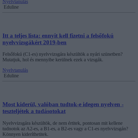
Nyelvtanulás
Eduline
Itt a teljes lista: ennyit kell fizetni a felsőfokú
nyelvvizsgákért 2019-ben
Felsőfokú (C1-es) nyelvvizsgára készültök a nyári szünetben?
Mutatjuk, hol és mennyibe kerülnek ezek a vizsgák.
Nyelvtanulás
Eduline
Most kiderül, valóban tudtok-e idegen nyelven -
teszteljétek a tudásotokat
Nyelvvizsgára készültök, de nem értitek, pontosan mit kellene
tudnotok az A2-es, a B1-es, a B2-es vagy a C1-es nyelvvizsgán?
Könnyen kideríthetitek.