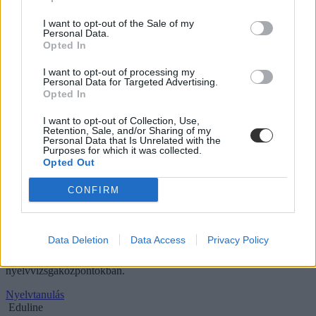
I want to opt-out of the Sale of my
Personal Data.
Opted In
I want to opt-out of processing my
Personal Data for Targeted Advertising.
Opted In
I want to opt-out of Collection, Use,
Retention, Sale, and/or Sharing of my
Personal Data that Is Unrelated with the
Purposes for which it was collected.
Opted Out
Ennyit kell fizetni a felsőfokú nyelvvizsgáért 2020-
CONFIRM
ban: itt a teljes lista
A diploma megszerzéséhez vagy a munkátok miatt szükségetek van
Data Deletion
Data Access
Privacy Policy
egy felsőfokú nyelvvizsgára? Utánajártunk, mennyit kell fizetnetek
az írásbeli, szóbeli és komplex vizsgáért 2020-ban a legnépszerűbb
nyelvvizsgaközpontokban.
Nyelvtanulás
Eduline