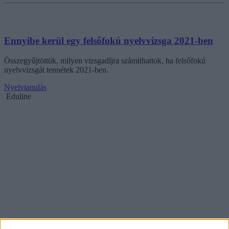
Ennyibe kerül egy felsőfokú nyelvvizsga 2021-ben
Összegyűjtöttük, milyen vizsgadíjra számíthattok, ha felsőfokú
nyelvvizsgát tennétek 2021-ben.
Nyelvtanulás
Eduline