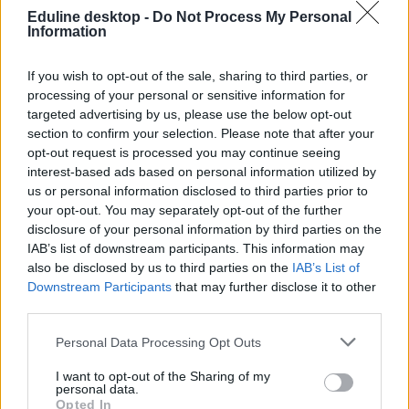
Eduline desktop -
Do Not Process My Personal
Information
If you wish to opt-out of the sale, sharing to third parties, or
processing of your personal or sensitive information for
targeted advertising by us, please use the below opt-out
section to confirm your selection. Please note that after your
Ennyit kell félretennetek, ha felsőfokú nyelvvizsgát
opt-out request is processed you may continue seeing
szeretnétek letenni
interest-based ads based on personal information utilized by
us or personal information disclosed to third parties prior to
Megnéztük, hogy milyen árakkal kell számolnotok, ha felsőfokú
your opt-out. You may separately opt-out of the further
nyelvvizsgára készültök.
disclosure of your personal information by third parties on the
IAB’s list of downstream participants. This information may
Nyelvtanulás
also be disclosed by us to third parties on the
IAB’s List of
Eduline
Downstream Participants
that may further disclose it to other
third parties.
Personal Data Processing Opt Outs
I want to opt-out of the Sharing of my
personal data.
Opted In