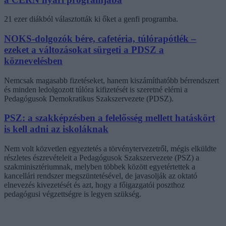
21 ezer diákból választották ki őket a genfi programba.
NOKS-dolgozók bére, cafetéria, túlórapótlék –
ezeket a változásokat sürgeti a PDSZ a
köznevelésben
Nemcsak magasabb fizetéseket, hanem kiszámíthatóbb bérrendszert
és minden ledolgozott túlóra kifizetését is szeretné elérni a
Pedagógusok Demokratikus Szakszervezete (PDSZ).
PSZ: a szakképzésben a felelősség mellett hatáskört
is kell adni az iskoláknak
Nem volt közvetlen egyeztetés a törvénytervezetről, mégis elküldte
részletes észrevételeit a Pedagógusok Szakszervezete (PSZ) a
szakminisztériumnak, melyben többek között egyetértettek a
kancellári rendszer megszüntetésével, de javasolják az oktató
elnevezés kivezetését és azt, hogy a főigazgatói poszthoz
pedagógusi végzettségre is legyen szükség.