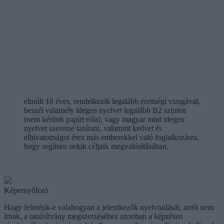
elmúlt 18 éves, rendelkezik legalább érettségi vizsgával,
beszél valamely idegen nyelvet legalább B2 szinten
(nem kérünk papírt róla), vagy magyar mint idegen
nyelvet szeretne tanítani, valamint kedvet és
elhivatottságot érez más emberekkel való foglalkozásra,
hogy segítsen nekik céljaik megvalósításában.
Képernyőfotó
Hogy felmérik-e valahogyan a jelentkezők nyelvtudását, arról nem
írnak, a tanúsítvány megszerzéséhez azonban a képzésen