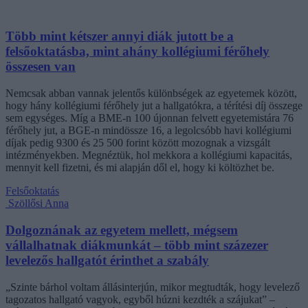
Több mint kétszer annyi diák jutott be a
felsőoktatásba, mint ahány kollégiumi férőhely
összesen van
Nemcsak abban vannak jelentős különbségek az egyetemek között,
hogy hány kollégiumi férőhely jut a hallgatókra, a térítési díj összege
sem egységes. Míg a BME-n 100 újonnan felvett egyetemistára 76
férőhely jut, a BGE-n mindössze 16, a legolcsóbb havi kollégiumi
díjak pedig 9300 és 25 500 forint között mozognak a vizsgált
intézményekben. Megnéztük, hol mekkora a kollégiumi kapacitás,
mennyit kell fizetni, és mi alapján dől el, hogy ki költözhet be.
Felsőoktatás
Szöllősi Anna
Dolgoznának az egyetem mellett, mégsem
vállalhatnak diákmunkát – több mint százezer
levelezős hallgatót érinthet a szabály
„Szinte bárhol voltam állásinterjún, mikor megtudták, hogy levelező
tagozatos hallgató vagyok, egyből húzni kezdték a szájukat” –