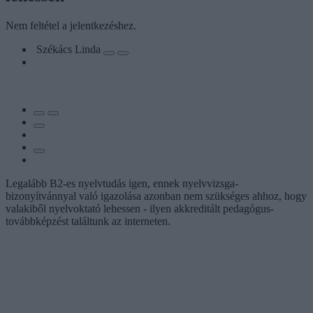
Nem feltétel a jelentkezéshez.
Székács Linda
Legalább B2-es nyelvtudás igen, ennek nyelvvizsga-
bizonyítvánnyal való igazolása azonban nem szükséges ahhoz, hogy
valakiből nyelvoktató lehessen - ilyen akkreditált pedagógus-
továbbképzést találtunk az interneten.