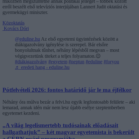
miközben megszüntetné annak politikai jellegét – többek között
erről beszélt első televíziós interjújában Lannert Judit oktatási és
gyermekügyi miniszter.
Közoktatás
Kovács Dóri
@eduline.hu
Az első egyetemi ügyintézések között a
diákigazolvány igénylése is szerepel. Bár elsőre
bonyolultnak tűnhet, néhány lépésből megvan – most
végigvezetünk titeket a teljes folyamaton.😉
#diákigazolvány
#egyetem
#neptun
#eduline
#foryou
♬ eredeti hang - eduline.hu
Pótfelvételi 2026: fontos határidő jár le ma éjfélkor
Néhány óra múlva bezár a felvi.hu egyik legfontosabb felülete – aki
lemarad, annak idén már nem lesz újabb esélye szeptemberben
egyetemet kezdeni.
„A világ legelismertebb tudósainak előadásait
hallgathatjuk” – két magyar egyetemista is bekerült
a CERN nyári programjába