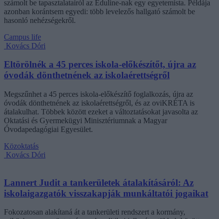
számolt be tapasztalatairól az Eduline-nak egy egyetemista. Példája
azonban korántsem egyedi: több levelezős hallgató számolt be
hasonló nehézségekről.
Campus life
Kovács Dóri
Eltörölnék a 45 perces iskola-előkészítőt, újra az
óvodák dönthetnének az iskolaérettségről
Megszűnhet a 45 perces iskola-előkészítő foglalkozás, újra az
óvodák dönthetnének az iskolaérettségről, és az oviKRÉTA is
átalakulhat. Többek között ezeket a változtatásokat javasolta az
Oktatási és Gyermekügyi Minisztériumnak a Magyar
Óvodapedagógiai Egyesület.
Közoktatás
Kovács Dóri
Lannert Judit a tankerületek átalakításáról: Az
iskolaigazgatók visszakapják munkáltatói jogaikat
Fokozatosan alakítaná át a tankerületi rendszert a kormány,