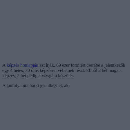
A
képzés honlapján
azt írják, 69 ezer forintért cserébe a jelentkezők
egy 4 hetes, 30 órás képzésen vehetnek részt. Ebből 2 hét maga a
képzés, 2 hét pedig a vizsgára készülés.
A tanfolyamra bárki jelentkezhet, aki