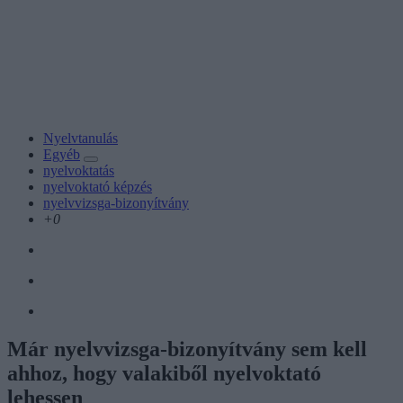
Nyelvtanulás
Egyéb
nyelvoktatás
nyelvoktató képzés
nyelvvizsga-bizonyítvány
+0
Már nyelvvizsga-bizonyítvány sem kell
ahhoz, hogy valakiből nyelvoktató
lehessen