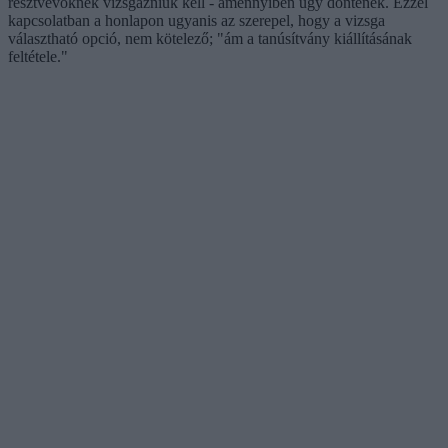
résztvevőknek vizsgázniuk kell - amennyiben úgy döntenek. Ezzel
kapcsolatban a honlapon ugyanis az szerepel, hogy a vizsga
választható opció, nem kötelező; "ám a tanúsítvány kiállításának
feltétele."