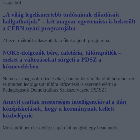
csapatból.
„A világ legelismertebb tudósainak előadásait
hallgathatjuk” – két magyar egyetemista is bekerült
a CERN nyári programjába
21 ezer diákból választották ki őket a genfi programba.
NOKS-dolgozók bére, cafetéria, túlórapótlék –
ezeket a változásokat sürgeti a PDSZ a
köznevelésben
Nemcsak magasabb fizetéseket, hanem kiszámíthatóbb bérrendszert
és minden ledolgozott túlóra kifizetését is szeretné elérni a
Pedagógusok Demokratikus Szakszervezete (PDSZ).
Annyit csaltak mesterséges intelligenciával a dán
középiskolások, hogy a kormánynak kellett
közbelépnie
Mostantól nem lesz elég csupán jól megírni egy beadandót.