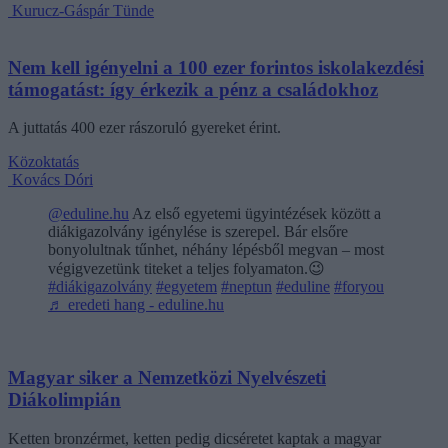
Kurucz-Gáspár Tünde
Nem kell igényelni a 100 ezer forintos iskolakezdési
támogatást: így érkezik a pénz a családokhoz
A juttatás 400 ezer rászoruló gyereket érint.
Közoktatás
Kovács Dóri
@eduline.hu
Az első egyetemi ügyintézések között a
diákigazolvány igénylése is szerepel. Bár elsőre
bonyolultnak tűnhet, néhány lépésből megvan – most
végigvezetünk titeket a teljes folyamaton.😉
#diákigazolvány
#egyetem
#neptun
#eduline
#foryou
♬ eredeti hang - eduline.hu
Magyar siker a Nemzetközi Nyelvészeti
Diákolimpián
Ketten bronzérmet, ketten pedig dicséretet kaptak a magyar