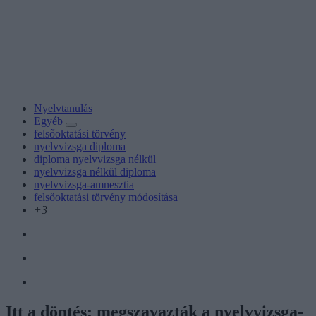
Nyelvtanulás
Egyéb
felsőoktatási törvény
nyelvvizsga diploma
diploma nyelvvizsga nélkül
nyelvvizsga nélkül diploma
nyelvvizsga-amnesztia
felsőoktatási törvény módosítása
+3
Itt a döntés: megszavazták a nyelvvizsga-