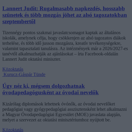
Lannert Judit: Rugalmasabb napkezdés, hosszabb
szünetek és több mozgás jöhet az alsó tagozatokban
szeptembertől
Tizennégy pontos szakmai javaslatcsomagot kaptak az általános
iskolák, amelynek célja, hogy csökkenjen az alsó tagozatos diákok
terhelése, és több idő jusson mozgásra, kreatív tevékenységekre,
valamint tapasztalati tanulásra. Az intézmények már a 2026/2027-es
tanévtől alkalmazhatják az ajánlásokat – írta Facebook-oldalán
Lannert Judit oktatási miniszter.
Közoktatás
Kurucz-Gáspár Tünde
Úgy néz ki, mégsem dolgozhatnak
óvodapedagógusként az óvodai nevelők
Kizárólag diplomások lehetnek óvónők, az óvodai nevelőket
pedagógiai vagy gyógypedagógiai asszisztensként lehet alkalmazni
a Magyar Óvodapedagógiai Egyesület (MOE) javaslata alapján,
melyet a szervezet az oktatási minisztériumhoz nyújtott be.
Közoktatás