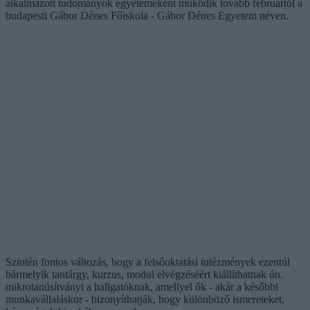
alkalmazott tudományok egyetemeként működik tovább februártól a
budapesti Gábor Dénes Főiskola - Gábor Dénes Egyetem néven.
Szintén fontos változás, hogy a felsőoktatási intézmények ezentúl
bármelyik tantárgy, kurzus, modul elvégzéséért kiállíthatnak ún.
mikrotanúsítványt a hallgatóknak, amellyel ők - akár a későbbi
munkavállaláskor - bizonyíthatják, hogy különböző ismereteket,