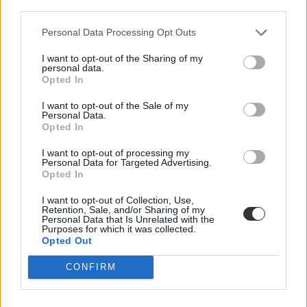
third parties.
Personal Data Processing Opt Outs
felsőoktatási törvény
nyelvvizsga diploma
I want to opt-out of the Sharing of my
personal data.
diploma nyelvvizsga nélkül
Opted In
nyelvvizsga nélkül diploma
nyelvvizsga-amnesztia
I want to opt-out of the Sale of my
felsőoktatási törvény módosítása
Personal Data.
Opted In
I want to opt-out of processing my
Personal Data for Targeted Advertising.
Opted In
I want to opt-out of Collection, Use,
Retention, Sale, and/or Sharing of my
Personal Data that Is Unrelated with the
Purposes for which it was collected.
Opted Out
CONFIRM