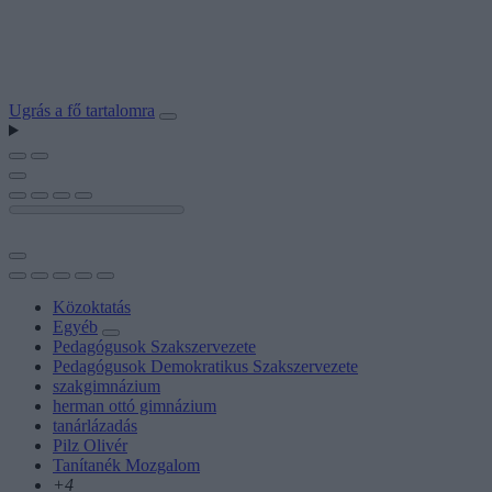
Ugrás a fő tartalomra
Közoktatás
Egyéb
Pedagógusok Szakszervezete
Pedagógusok Demokratikus Szakszervezete
szakgimnázium
herman ottó gimnázium
tanárlázadás
Pilz Olivér
Tanítanék Mozgalom
+4