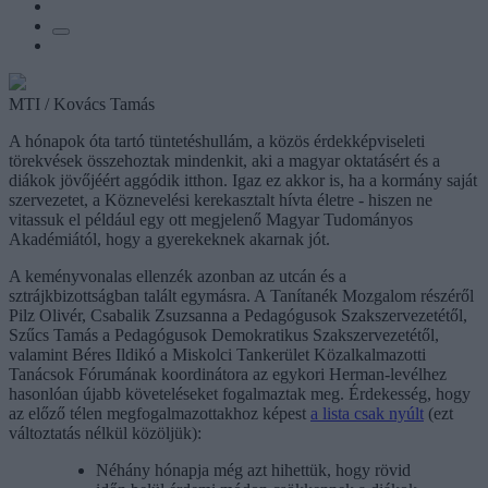
MTI / Kovács Tamás
A hónapok óta tartó tüntetéshullám, a közös érdekképviseleti
törekvések összehoztak mindenkit, aki a magyar oktatásért és a
diákok jövőjéért aggódik itthon. Igaz ez akkor is, ha a kormány saját
szervezetet, a Köznevelési kerekasztalt hívta életre - hiszen ne
vitassuk el például egy ott megjelenő Magyar Tudományos
Akadémiától, hogy a gyerekeknek akarnak jót.
A keményvonalas ellenzék azonban az utcán és a
sztrájkbizottságban talált egymásra. A Tanítanék Mozgalom részéről
Pilz Olivér, Csabalik Zsuzsanna a Pedagógusok Szakszervezetétől,
Szűcs Tamás a Pedagógusok Demokratikus Szakszervezetétől,
valamint Béres Ildikó a Miskolci Tankerület Közalkalmazotti
Tanácsok Fórumának koordinátora az egykori Herman-levélhez
hasonlóan újabb követeléseket fogalmaztak meg. Érdekesség, hogy
az előző télen megfogalmazottakhoz képest
a lista csak nyúlt
(ezt
változtatás nélkül közöljük):
Néhány hónapja még azt hihettük, hogy rövid