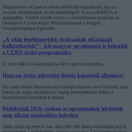
Megszűnhet a 45 perces iskola-előkészítő foglalkozás, újra az
óvodák dönthetnének az iskolaérettségről, és az oviKRÉTA is
átalakulhat. Többek között ezeket a változtatásokat javasolta az
Oktatási és Gyermekügyi Minisztériumnak a Magyar
Óvodapedagógiai Egyesület.
„A világ legelismertebb tudósainak előadásait
hallgathatjuk” – két magyar egyetemista is bekerült
a CERN nyári programjába
21 ezer diákból választották ki őket a genfi programba.
Hogyan tudsz átkerülni fizetős képzésről államira?
Ha valaki állami finanszírozási formájú képzésre nyer felvételt, nem
jelenti azt, hogy tanulmányai végéig automatikusan ebben a
finanszírozási formában is marad.
Pótfelvételi 2026: ezeken az egyetemeken hirdettek
meg állami ösztöndíjas helyeket
Több olyan egyetem is van, ahol 200-300 állami ösztöndíjas helyet
meghirdettek a pótfelvételin, melyre augusztus 7-ig jelentkezhetnek