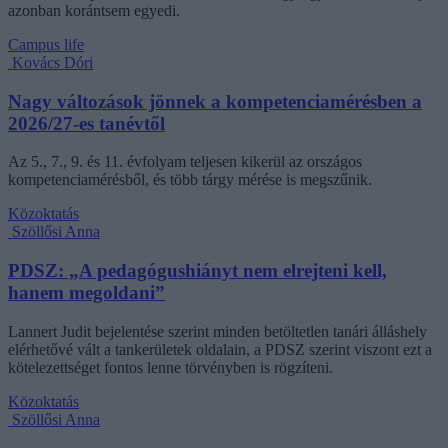
azonban korántsem egyedi.
Campus life
Kovács Dóri
Nagy változások jönnek a kompetenciamérésben a
2026/27-es tanévtől
Az 5., 7., 9. és 11. évfolyam teljesen kikerül az országos
kompetenciamérésből, és több tárgy mérése is megszűnik.
Közoktatás
Szöllősi Anna
PDSZ: „A pedagógushiányt nem elrejteni kell,
hanem megoldani”
Lannert Judit bejelentése szerint minden betöltetlen tanári álláshely
elérhetővé vált a tankerületek oldalain, a PDSZ szerint viszont ezt a
kötelezettséget fontos lenne törvényben is rögzíteni.
Közoktatás
Szöllősi Anna