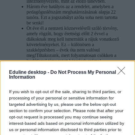
intézményvezető, mint az előző tanévben.
Három éve hatályos az a rendelet, amelyben a
pedagóguslétszám meghatározásának alapja 22
tanóra. Ezt a jogszabályt azóta soha nem tartotta
be senki!
Öt éve él a nemzeti köznevelésről szóló törvény,
amely rögzíti, hogy érettségi előtt 2 évvel a
diákoknak meg kell ismerniük a rájuk vonatkozó
követelményeket. Ez – különösen a
szakképzésben – évek óta nem valósul
meg!Tiltakozunk, mert folyamatosan csökken a
korlátlanul támogatott képzések száma!
Tiltakozunk, mert a képzések szakmai
vizsgatárgyainak
követelményei tisztázatlanok
!
Eduline desktop -
Do Not Process My Personal
Tiltakozunk, mert a képzések jelentős részéhez a
Information
mai napig sincsenek tankönyvek
!
Tiltakozunk, mert egyik napról a másikra
If you wish to opt-out of the sale, sharing to third parties, or
egyeztetés nélkül vezettek be
egy olyan komplex
processing of your personal or sensitive information for
természettudományi tárgyat, amelynek tartalmi és
módszertani követelményeit éveken át kellett
targeted advertising by us, please use the below opt-out
volna kidolgozni, s nem csoda, hogy ily módon a
section to confirm your selection. Please note that after your
megfelelő végzettségű pedagógusok képzésére
opt-out request is processed you may continue seeing
sem jutott idő!
interest-based ads based on personal information utilized by
Tiltakozunk, mert
megszűnt az intézmények közti
us or personal information disclosed to third parties prior to
átjárhatóság
. Gyakorlatilag lehetetlenné vált a