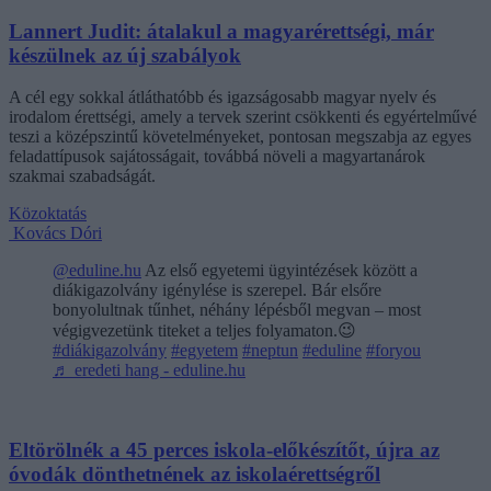
Lannert Judit: átalakul a magyarérettségi, már
készülnek az új szabályok
A cél egy sokkal átláthatóbb és igazságosabb magyar nyelv és
irodalom érettségi, amely a tervek szerint csökkenti és egyértelművé
teszi a középszintű követelményeket, pontosan megszabja az egyes
feladattípusok sajátosságait, továbbá növeli a magyartanárok
szakmai szabadságát.
Közoktatás
Kovács Dóri
@eduline.hu
Az első egyetemi ügyintézések között a
diákigazolvány igénylése is szerepel. Bár elsőre
bonyolultnak tűnhet, néhány lépésből megvan – most
végigvezetünk titeket a teljes folyamaton.😉
#diákigazolvány
#egyetem
#neptun
#eduline
#foryou
♬ eredeti hang - eduline.hu
Eltörölnék a 45 perces iskola-előkészítőt, újra az
óvodák dönthetnének az iskolaérettségről