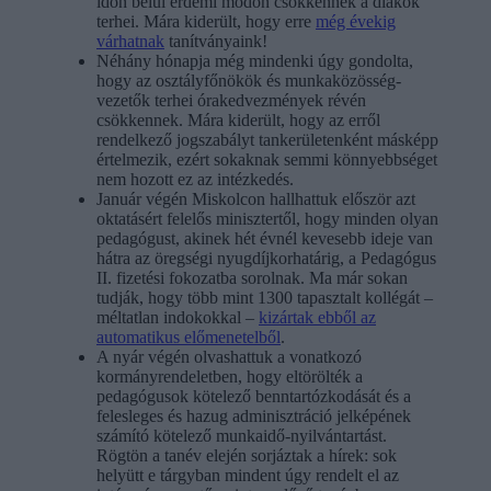
időn belül érdemi módon csökkennek a diákok
terhei. Mára kiderült, hogy erre
még évekig
várhatnak
tanítványaink!
Néhány hónapja még mindenki úgy gondolta,
hogy az osztályfőnökök és munkaközösség-
vezetők terhei órakedvezmények révén
csökkennek. Mára kiderült, hogy az erről
rendelkező jogszabályt tankerületenként másképp
értelmezik, ezért sokaknak semmi könnyebbséget
nem hozott ez az intézkedés.
Január végén Miskolcon hallhattuk először azt
oktatásért felelős minisztertől, hogy minden olyan
pedagógust, akinek hét évnél kevesebb ideje van
hátra az öregségi nyugdíjkorhatárig, a Pedagógus
II. fizetési fokozatba sorolnak. Ma már sokan
tudják, hogy több mint 1300 tapasztalt kollégát –
méltatlan indokokkal –
kizártak ebből az
automatikus előmenetelből
.
A nyár végén olvashattuk a vonatkozó
kormányrendeletben, hogy eltörölték a
pedagógusok kötelező benntartózkodását és a
felesleges és hazug adminisztráció jelképének
számító kötelező munkaidő-nyilvántartást.
Rögtön a tanév elején sorjáztak a hírek: sok
helyütt e tárgyban mindent úgy rendelt el az