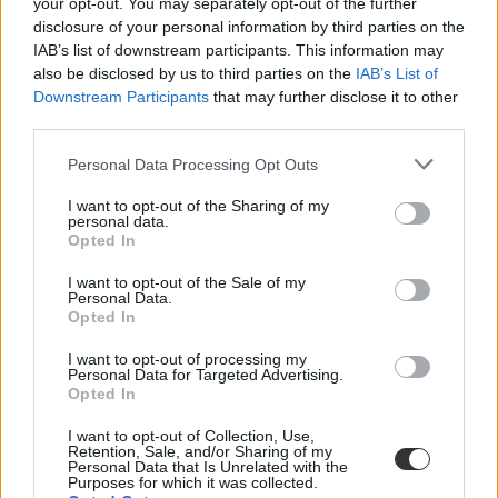
your opt-out. You may separately opt-out of the further
tanulók számára az általános iskola elvégzése
után választott pálya későbbi módosítása!
disclosure of your personal information by third parties on the
Tiltakozunk, mert a színvonalas szakmai
IAB’s list of downstream participants. This information may
gyakorlati képzés feltételei nem biztosítottak!
also be disclosed by us to third parties on the
IAB’s List of
Tiltakozunk, mert a
közismereti tárgyak
Downstream Participants
that may further disclose it to other
visszaszorításával
az itt tanuló diákok tanulási
third parties.
képességei, és továbbtanulási lehetőségei
drasztikusan romlanak!
Personal Data Processing Opt Outs
Tiltakozunk, mert a szakmai tárgyakat tanító
kollégák sok intézményben nap mint nap reggel
héttől este nyolcig kénytelenek órákat tartani!
I want to opt-out of the Sharing of my
personal data.
Tiltakozunk az alapítványi szakképző
Opted In
intézmények ellehetetlenítése,
bekebelezése
ellen
!
I want to opt-out of the Sale of my
Personal Data.
A tömörülés külön kitér arra, hogy
a tanodák végveszélybe kerültek
Opted In
a források elmaradása miatt.
I want to opt-out of processing my
Arra kérik támogatóikat, hogy a Herman Ottó Gimnázium egykori
Personal Data for Targeted Advertising.
leveléhez hasonlóan most is csatlakozzanak a nyílt levélhez úgy,
Opted In
hogy az általuk tapasztalt problémákról bármilyen formában, de
tájékoztatják az EMMI-t, az NGM-et, a Klik-et, a Magyar
I want to opt-out of Collection, Use,
Kereskedelmi és Iparkamarát, valamint a területileg illetékes
Retention, Sale, and/or Sharing of my
szakképzési centrumot.
Personal Data that Is Unrelated with the
Purposes for which it was collected.