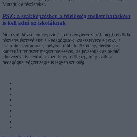
Mutatjuk a részleteket.
PSZ: a szakképzésben a felelősség mellett hatáskört
is kell adni az iskoláknak
Nem volt közvetlen egyeztetés a törvénytervezetről, mégis elküldte
részletes észrevételeit a Pedagógusok Szakszervezete (PSZ) a
szakminisztériumnak, melyben többek között egyetértettek a
kancellári rendszer megszüntetésével, de javasolják az oktató
elnevezés kivezetését és azt, hogy a főigazgatói poszthoz
pedagógusi végzettségre is legyen szükség.