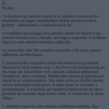
Pixabay
"A tizenéves egy baltával rontott be az iskolába Szosznovij Bor
településén ma reggel, megsebesített néhány gyereket és tüzet
gyújtott" - tájékoztatott a rendőrség szóvivője.
A burjátföldi egészségügyi tárca közlése szerint két diákot és egy
tanárnőt sebesített meg a támadó, aki maga is megsérült. A sérülteket
vágott és szúrt sebekkel kórházba szállították.
Az iskola több mint 500 tanulóját evakuálták a tűz miatt, amelyet
időközben sikerült eloltani.
A Szosznovij Bor településen elkövetett bűntényről egymásnak
ellentmondó hírek jelentek meg. A Ria Novosztyi hírügynökség azt
írja, hogy egy kilencedikes volt a támadó, áldozatai pedig mind
hetedikesek, illetve a tanáruk. Mielőtt rájuk támadt, gyújtópalackot
dobott be az osztálytermükbe. Más hírek szerint ez fordítva történt:
először nekirontott a diákoknak, és utána dobta be a terembe a
gyújtópalackot. A rendőrség egy támadóról tájékoztatott, de egyes
gyerekek azt mondták, hogy ketten voltak, és mindketten az iskola
diákjai.
A sérülteket vágott és szúrt sebekkel szállítottak kórházba. Egy