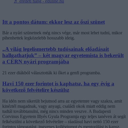
♬ eredeti hang - eduline.hu
Itt a pontos dátum: ekkor lesz az őszi szünet
Bár a nyári szünetnek még nincs vége, már most lehet tudni, mikor
pihenhettek legközelebb hosszabb ideig.
„A világ legelismertebb tudósainak előadásait
hallgathatjuk” – két magyar egyetemista is bekerült
a CERN nyári programjába
21 ezer diákból választották ki őket a genfi programba.
Havi 150 ezer forintot is kaphatsz, ha egy évig a
következő felvételire készülsz
Ha idén nem sikerült bejutnod arra az egyetemre vagy szakra, amit
kinéztél magadnak, vagy anyagi, családi okok miatt eddig nem
tudtál továbbtanulni, még nincs minden veszve. A Budapesti
Corvinus Egyetem Illyés Gyula Programja egy teljes tanéven át segít
felkészülni a következő felvételire – ráadásul havi nettó 150 ezer
forintos támogatást, ingyenes kollégiumot és mentorálást is kapsz.