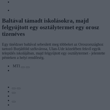
Baltával támadt iskolásokra, majd
felgyújtott egy osztálytermet egy orosz
tizenéves
Egy tinédzser baltával sebesített meg többeket az Oroszországhoz
tartozó Burjátföld székvárosa, Ulan-Ude közelében fekvő egyik
település iskolájában, majd felgyújtott egy osztálytermet - jelentette
pénteken a helyi rendőrség.
MTI