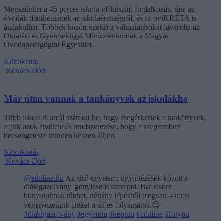
Megszűnhet a 45 perces iskola-előkészítő foglalkozás, újra az
óvodák dönthetnének az iskolaérettségről, és az oviKRÉTA is
átalakulhat. Többek között ezeket a változtatásokat javasolta az
Oktatási és Gyermekügyi Minisztériumnak a Magyar
Óvodapedagógiai Egyesület.
Közoktatás
Kovács Dóri
Már úton vannak a tankönyvek az iskolákba
Több iskola is arról számolt be, hogy megérkeztek a tankönyvek,
zajlik azok átvétele és rendszerezése, hogy a szeptemberi
becsengetésre minden készen álljon.
Közoktatás
Kovács Dóri
@eduline.hu
Az első egyetemi ügyintézések között a
diákigazolvány igénylése is szerepel. Bár elsőre
bonyolultnak tűnhet, néhány lépésből megvan – most
végigvezetünk titeket a teljes folyamaton.😉
#diákigazolvány
#egyetem
#neptun
#eduline
#foryou