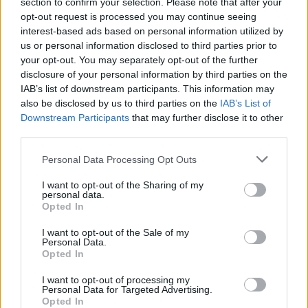
section to confirm your selection. Please note that after your
opt-out request is processed you may continue seeing
iskolai erőszak
interest-based ads based on personal information utilized by
iskolai támadás
baleset-bűnügy
us or personal information disclosed to third parties prior to
diák erőszak
your opt-out. You may separately opt-out of the further
disclosure of your personal information by third parties on the
Hozzászólások
IAB’s list of downstream participants. This information may
also be disclosed by us to third parties on the
IAB’s List of
Downstream Participants
that may further disclose it to other
third parties.
Personal Data Processing Opt Outs
I want to opt-out of the Sharing of my
personal data.
Hana György: „Méltóságot, tekintélyt kell adni az
Opted In
oktatásról szóló közbeszédnek”
I want to opt-out of the Sale of my
Personal Data.
Az új kormány az elődökétől merőben eltérő kommunikációs
Opted In
stratégiával kezdte meg működését. Az egyes minisztériumok
szintjére kiterjesztett hiperaktivitás érezhetően felszabadulást,
I want to opt-out of processing my
optimizmust ébresztett és éltet. Különösen az olyan, korábban porig
Personal Data for Targeted Advertising.
alázott ágazatban, mint az oktatás. Ám pontosan ez a lendület az,
Opted In
ami egy újabb megkerülhetetlen kihívást is előtérbe rántott: az