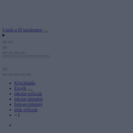
Ugrás a fő tartalomra
Közoktatás
Egyéb
iskolai erőszak
iskolai támadás
baleset-bűnügy
diák erőszak
+1