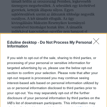
támadt hétfőn az oroszországi Permben, legkevesebb
tizenegyen megsebesültek. A sebesültek egy kivételével
gyerekek, kettejük állapota súlyos. Egyes
sajtóértesülések szerint az áldozatok többsége negyedik
osztályos. A két támadót elfogták. Az ügy
kivizsgálására Makszim Resetnyikov kormányzó
vezetésével bizottságot hoztak létre. A támadók
indítékával kapcsolatban egyelőre nem hangzott el
tájékoztatás.
Eduline desktop -
Do Not Process My Personal
támadás
Information
iskolai támadás
baleset-bűnügy
Perm iskola
If you wish to opt-out of the sale, sharing to third parties, or
processing of your personal or sensitive information for
Hozzászólások
targeted advertising by us, please use the below opt-out
section to confirm your selection. Please note that after your
opt-out request is processed you may continue seeing
interest-based ads based on personal information utilized by
us or personal information disclosed to third parties prior to
your opt-out. You may separately opt-out of the further
disclosure of your personal information by third parties on the
IAB’s list of downstream participants. This information may