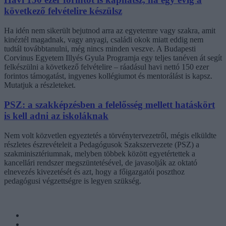
következő felvételire készülsz
Ha idén nem sikerült bejutnod arra az egyetemre vagy szakra, amit
kinéztél magadnak, vagy anyagi, családi okok miatt eddig nem
tudtál továbbtanulni, még nincs minden veszve. A Budapesti
Corvinus Egyetem Illyés Gyula Programja egy teljes tanéven át segít
felkészülni a következő felvételire – ráadásul havi nettó 150 ezer
forintos támogatást, ingyenes kollégiumot és mentorálást is kapsz.
Mutatjuk a részleteket.
PSZ: a szakképzésben a felelősség mellett hatáskört
is kell adni az iskoláknak
Nem volt közvetlen egyeztetés a törvénytervezetről, mégis elküldte
részletes észrevételeit a Pedagógusok Szakszervezete (PSZ) a
szakminisztériumnak, melyben többek között egyetértettek a
kancellári rendszer megszüntetésével, de javasolják az oktató
elnevezés kivezetését és azt, hogy a főigazgatói poszthoz
pedagógusi végzettségre is legyen szükség.