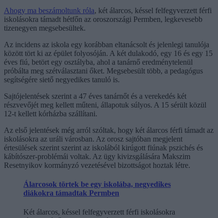
Ahogy ma beszámoltunk róla
, két álarcos, késsel felfegyverzett férfi
iskolásokra támadt hétfőn az oroszországi Permben, legkevesebb
tizenegyen megsebesültek.
Az incidens az iskola egy korábban eltanácsolt és jelenlegi tanulója
között tört ki az épület folyosóján. A két dulakodó, egy 16 és egy 15
éves fiú, betört egy osztályba, ahol a tanárnő eredménytelenül
próbálta meg szétválasztani őket. Megsebesült több, a pedagógus
segítségére siető negyedikes tanuló is.
Sajtójelentések szerint a 47 éves tanárnőt és a verekedés két
részvevőjét meg kellett műteni, állapotuk súlyos. A 15 sérült közül
12-t kellett kórházba szállítani.
Az első jelentések még arról szóltak, hogy két álarcos férfi támadt az
iskolásokra az uráli városban. Az orosz sajtóban megjelent
értesülések szerint szerint az iskolából kirúgott fiúnak pszichés és
kábítószer-problémái voltak. Az ügy kivizsgálására Makszim
Resetnyikov kormányzó vezetésével bizottságot hoztak létre.
Álarcosok törtek be egy iskolába, negyedikes
diákokra támadtak Permben
Két álarcos, késsel felfegyverzett férfi iskolásokra