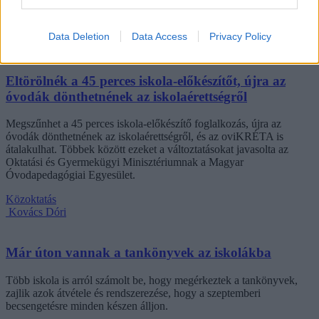
azonban korántsem egyedi: több levelezős hallgató számolt be
hasonló nehézségekről.
Data Deletion
Data Access
Privacy Policy
Campus life
Kovács Dóri
Eltörölnék a 45 perces iskola-előkészítőt, újra az
óvodák dönthetnének az iskolaérettségről
Megszűnhet a 45 perces iskola-előkészítő foglalkozás, újra az
óvodák dönthetnének az iskolaérettségről, és az oviKRÉTA is
átalakulhat. Többek között ezeket a változtatásokat javasolta az
Oktatási és Gyermekügyi Minisztériumnak a Magyar
Óvodapedagógiai Egyesület.
Közoktatás
Kovács Dóri
Már úton vannak a tankönyvek az iskolákba
Több iskola is arról számolt be, hogy megérkeztek a tankönyvek,
zajlik azok átvétele és rendszerezése, hogy a szeptemberi
becsengetésre minden készen álljon.