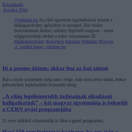
Közoktatás
Kovács Dóri
@eduline.hu
Az első egyetemi ügyintézések között a
diákigazolvány igénylése is szerepel. Bár elsőre
bonyolultnak tűnhet, néhány lépésből megvan – most
végigvezetünk titeket a teljes folyamaton.😉
#diákigazolvány
#egyetem
#neptun
#eduline
#foryou
♬ eredeti hang - eduline.hu
Itt a pontos dátum: ekkor lesz az őszi szünet
Bár a nyári szünetnek még nincs vége, már most lehet tudni, mikor
pihenhettek legközelebb hosszabb ideig.
„A világ legelismertebb tudósainak előadásait
hallgathatjuk” – két magyar egyetemista is bekerült
a CERN nyári programjába
21 ezer diákból választották ki őket a genfi programba.
Havi 150 ezer forintot is kaphatsz, ha egy évig a