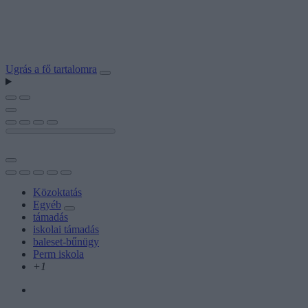
Ugrás a fő tartalomra
Közoktatás
Egyéb
támadás
iskolai támadás
baleset-bűnügy
Perm iskola
+1