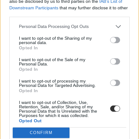
Hana György: „Méltóságot, tekintélyt kell adni az
also be disclosed by us to third parties on the
IAB’s List of
oktatásról szóló közbeszédnek”
Downstream Participants
that may further disclose it to other
third parties.
Az új kormány az elődökétől merőben eltérő kommunikációs
stratégiával kezdte meg működését. Az egyes minisztériumok
Personal Data Processing Opt Outs
szintjére kiterjesztett hiperaktivitás érezhetően felszabadulást,
optimizmust ébresztett és éltet. Különösen az olyan, korábban porig
I want to opt-out of the Sharing of my
alázott ágazatban, mint az oktatás. Ám pontosan ez a lendület az,
personal data.
ami egy újabb megkerülhetetlen kihívást is előtérbe rántott: az
Opted In
érdemi társadalmi egyeztetés ígéretének beváltását, vagy más szóval
„kényszerét”. Ennek, az amúgy pozitív stressznek a kezeléséhez
I want to opt-out of the Sale of my
Personal Data.
igyekszem az alábbiakban szempontokat adni. Hana György
Opted In
humánökológus, közoktatási vezető véleménycikke.
Közoktatás
I want to opt-out of processing my
Personal Data for Targeted Advertising.
Vendégszerző
Opted In
Dolgoznának az egyetem mellett, mégsem
I want to opt-out of Collection, Use,
vállalhatnak diákmunkát – több mint százezer
Retention, Sale, and/or Sharing of my
levelezős hallgatót érinthet a szabály
Personal Data that Is Unrelated with the
Purposes for which it was collected.
Opted Out
„Szinte bárhol voltam állásinterjún, mikor megtudták, hogy levelező
tagozatos hallgató vagyok, egyből húzni kezdték a szájukat” –
CONFIRM
számolt be tapasztalatairól az Eduline-nak egy egyetemista. Példája