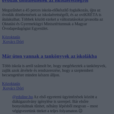
óvodák dönthetnének az iskolaérettségről
Megszűnhet a 45 perces iskola-előkészítő foglalkozás, újra az
óvodák dönthetnének az iskolaérettségről, és az oviKRÉTA is
átalakulhat. Többek között ezeket a változtatásokat javasolta az
Oktatási és Gyermekügyi Minisztériumnak a Magyar
Óvodapedagógiai Egyesület.
Közoktatás
Kovács Dóri
Már úton vannak a tankönyvek az iskolákba
Több iskola is arról számolt be, hogy megérkeztek a tankönyvek,
zajlik azok átvétele és rendszerezése, hogy a szeptemberi
becsengetésre minden készen álljon.
Közoktatás
Kovács Dóri
@eduline.hu
Az első egyetemi ügyintézések között a
diákigazolvány igénylése is szerepel. Bár elsőre
bonyolultnak tűnhet, néhány lépésből megvan – most
végigvezetünk titeket a teljes folyamaton.😉