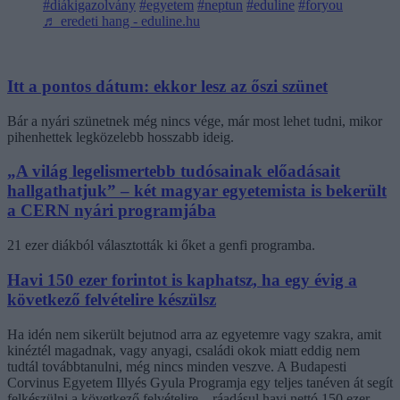
#diákigazolvány
#egyetem
#neptun
#eduline
#foryou
♬ eredeti hang - eduline.hu
Itt a pontos dátum: ekkor lesz az őszi szünet
Bár a nyári szünetnek még nincs vége, már most lehet tudni, mikor
pihenhettek legközelebb hosszabb ideig.
„A világ legelismertebb tudósainak előadásait
hallgathatjuk” – két magyar egyetemista is bekerült
a CERN nyári programjába
21 ezer diákból választották ki őket a genfi programba.
Havi 150 ezer forintot is kaphatsz, ha egy évig a
következő felvételire készülsz
Ha idén nem sikerült bejutnod arra az egyetemre vagy szakra, amit
kinéztél magadnak, vagy anyagi, családi okok miatt eddig nem
tudtál továbbtanulni, még nincs minden veszve. A Budapesti
Corvinus Egyetem Illyés Gyula Programja egy teljes tanéven át segít
felkészülni a következő felvételire – ráadásul havi nettó 150 ezer