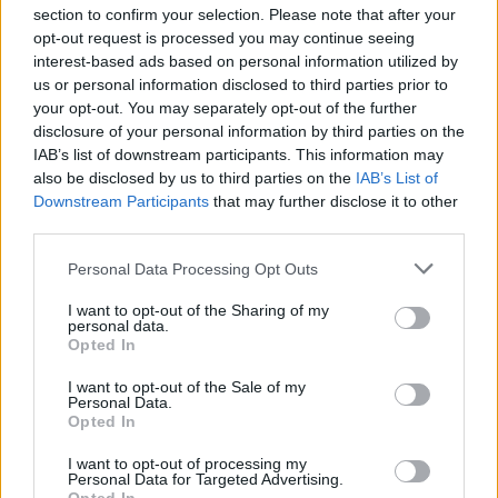
section to confirm your selection. Please note that after your
elvégzését.
opt-out request is processed you may continue seeing
Nemzeti Pedagógus Kar
interest-based ads based on personal information utilized by
tanárlázadás
us or personal information disclosed to third parties prior to
Köznevelési kerekasztal
your opt-out. You may separately opt-out of the further
szakszervezetek
disclosure of your personal information by third parties on the
Hozzászólások
IAB’s list of downstream participants. This information may
also be disclosed by us to third parties on the
IAB’s List of
Downstream Participants
that may further disclose it to other
third parties.
Personal Data Processing Opt Outs
I want to opt-out of the Sharing of my
personal data.
Opted In
Hana György: „Méltóságot, tekintélyt kell adni az
oktatásról szóló közbeszédnek”
I want to opt-out of the Sale of my
Personal Data.
Az új kormány az elődökétől merőben eltérő kommunikációs
Opted In
stratégiával kezdte meg működését. Az egyes minisztériumok
szintjére kiterjesztett hiperaktivitás érezhetően felszabadulást,
I want to opt-out of processing my
optimizmust ébresztett és éltet. Különösen az olyan, korábban porig
Personal Data for Targeted Advertising.