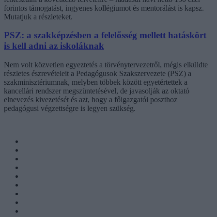
forintos támogatást, ingyenes kollégiumot és mentorálást is kapsz.
Mutatjuk a részleteket.
PSZ: a szakképzésben a felelősség mellett hatáskört
is kell adni az iskoláknak
Nem volt közvetlen egyeztetés a törvénytervezetről, mégis elküldte
részletes észrevételeit a Pedagógusok Szakszervezete (PSZ) a
szakminisztériumnak, melyben többek között egyetértettek a
kancellári rendszer megszüntetésével, de javasolják az oktató
elnevezés kivezetését és azt, hogy a főigazgatói poszthoz
pedagógusi végzettségre is legyen szükség.