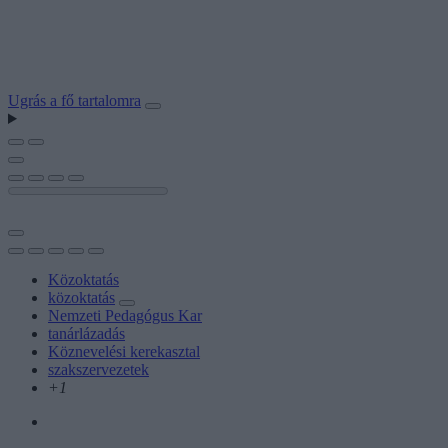
Ugrás a fő tartalomra
Közoktatás
közoktatás
Nemzeti Pedagógus Kar
tanárlázadás
Köznevelési kerekasztal
szakszervezetek
+1