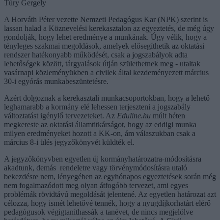
Túry Gergely
A Horváth Péter vezette Nemzeti Pedagógus Kar (NPK) szerint is
lassan halad a Köznevelési kerekasztalon az egyeztetés, de még úgy
gondolják, hogy lehet eredménye a munkának. Úgy vélik, hogy a
tényleges szakmai megoldások, amelyek elősegíthetik az oktatási
rendszer hatékonyabb működését, csak a jogszabályok adta
lehetőségek között, tárgyalások útján születhetnek meg - utaltak
vasárnapi közleményükben a civilek által kezdeményezett március
30-i egyórás munkabeszüntetésre.
Azért dolgoznak a kerekasztali munkacsoportokban, hogy a lehető
leghamarabb a kormány elé lehessen terjeszteni a jogszabály
változtatást igénylő tervezeteket. Az
Eduline.hu
múlt héten
megkereste az oktatási államtitkárságot, hogy az eddigi munka
milyen eredményeket hozott a KK-on, ám válaszukban csak a
március 8-i ülés jegyzőkönyvét küldték el.
A jegyzőkönyvben egyetlen új kormányhatározatra-módosításra
akadtunk, demás rendeletre vagy törvénymódosításra utaló
bekezdésre nem, lényegében az egyhónapos egyeztetések során még
nem fogalmazódott meg olyan átfogóbb tervezet, ami egyes
problémák rövidtávú megoldását jelentené. Az egyetlen határozat azt
célozza, hogy ismét lehetővé tennék, hogy a nyugdíjkorhatárt elérő
pedagógusok végigtaníthassák a tanévet, de nincs megjelölve