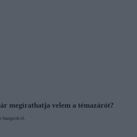
anár megírathatja velem a témazárót?
 hangzott el.