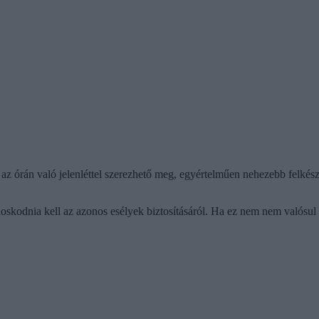
z órán való jelenléttel szerezhető meg, egyértelműen nehezebb felkés
oskodnia kell az azonos esélyek biztosításáról. Ha ez nem nem valósul 