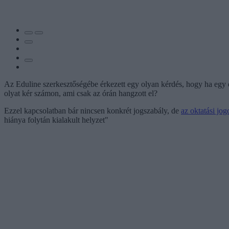
Az Eduline szerkesztőségébe érkezett egy olyan kérdés, hogy ha egy d
olyat kér számon, ami csak az órán hangzott el?
Ezzel kapcsolatban bár nincsen konkrét jogszabály, de
az oktatási jog
hiánya folytán kialakult helyzet"