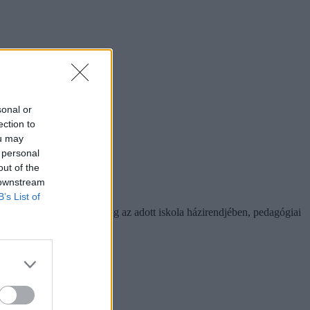
sonal or
ection to
ou may
 personal
out of the
 downstream
B’s List of
 az anyagot. Ezeket mindig az adott iskola házirendjében, pedagógiai