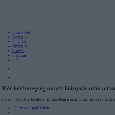
Közoktatás
Egyéb
dolgozat
témazáró
betegség
hiányzás
+1
Két hét betegség miatti hiányzás után a t
Főleg, ha olyat is kérdez a témazáróban a pedagógus, ami csak az órán
Kurucz-Gáspár Tünde