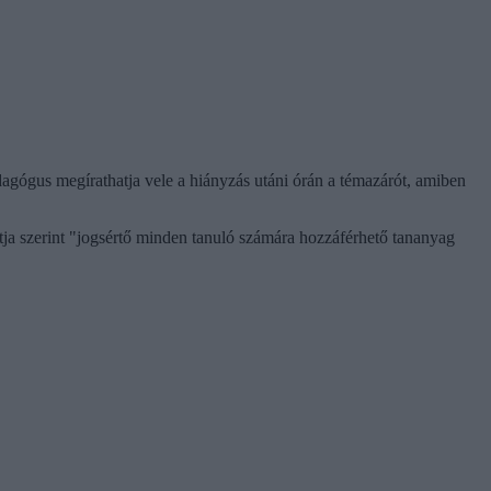
dagógus megírathatja vele a hiányzás utáni órán a témazárót, amiben
ntja szerint "jogsértő minden tanuló számára hozzáférhető tananyag