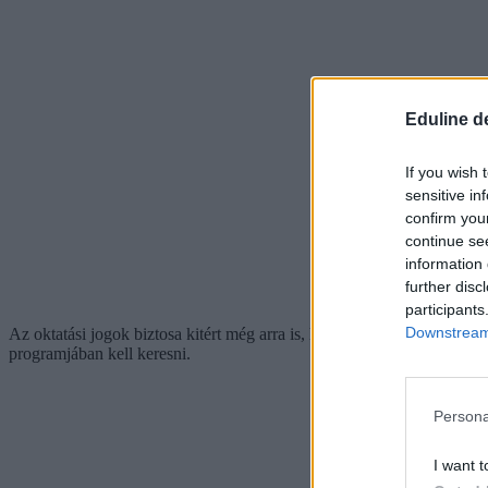
Eduline d
If you wish 
sensitive in
confirm you
continue se
information 
further disc
participants
Downstream 
Az oktatási jogok biztosa kitért még arra is, hogy
konkrét jogszabály 
programjában kell keresni.
Persona
I want t