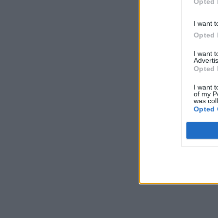
Opted 
I want t
Opted 
I want 
Advertis
Opted 
I want t
of my P
was col
Opted 