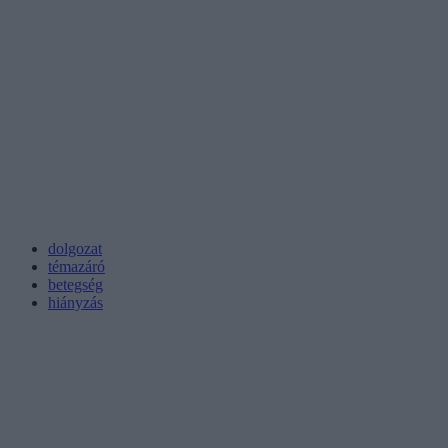
dolgozat
témazáró
betegség
hiányzás