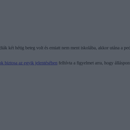
iák két hétig beteg volt és emiatt nem ment iskolába, akkor utána a pe
ok biztosa az egyik jelentésében
felhívta a figyelmet arra, hogy álláspo