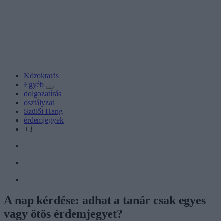
Közoktatás
Egyéb
dolgozatírás
osztályzat
Szülői Hang
érdemjegyek
+1
A nap kérdése: adhat a tanár csak egyes
vagy ötös érdemjegyet?