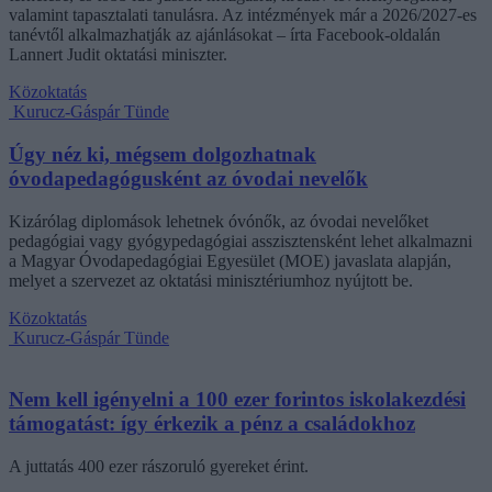
valamint tapasztalati tanulásra. Az intézmények már a 2026/2027-es
tanévtől alkalmazhatják az ajánlásokat – írta Facebook-oldalán
Lannert Judit oktatási miniszter.
Közoktatás
Kurucz-Gáspár Tünde
Úgy néz ki, mégsem dolgozhatnak
óvodapedagógusként az óvodai nevelők
Kizárólag diplomások lehetnek óvónők, az óvodai nevelőket
pedagógiai vagy gyógypedagógiai asszisztensként lehet alkalmazni
a Magyar Óvodapedagógiai Egyesület (MOE) javaslata alapján,
melyet a szervezet az oktatási minisztériumhoz nyújtott be.
Közoktatás
Kurucz-Gáspár Tünde
Nem kell igényelni a 100 ezer forintos iskolakezdési
támogatást: így érkezik a pénz a családokhoz
A juttatás 400 ezer rászoruló gyereket érint.