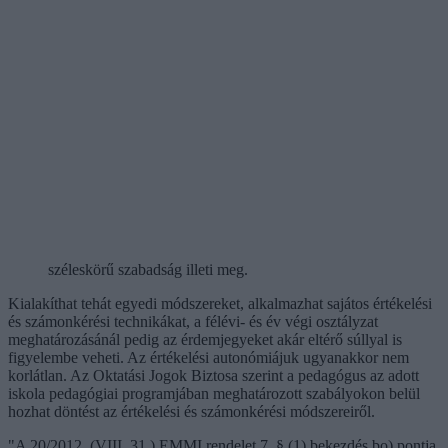
széleskörű szabadság illeti meg.
Kialakíthat tehát egyedi módszereket, alkalmazhat sajátos értékelési
és számonkérési technikákat, a félévi- és év végi osztályzat
meghatározásánál pedig az érdemjegyeket akár eltérő súllyal is
figyelembe veheti. Az értékelési autonómiájuk ugyanakkor nem
korlátlan. Az Oktatási Jogok Biztosa szerint a pedagógus az adott
iskola pedagógiai programjában meghatározott szabályokon belül
hozhat döntést az értékelési és számonkérési módszereiről.
"A 20/2012. (VIII. 31.) EMMI rendelet 7. § (1) bekezdés bo) pontja