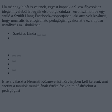
Ha már egy hibát is vétenek, egyest kapnak a 9. osztályosok az
idegen nyelvből írt egyik első dolgozatukra - erről számolt be egy
szülő a Szülői Hang Facebook-csoportjában, aki arra volt kíváncsi,
hogy normális és elfogadható pedagógiai gyakorlat-e ez a típusú
osztályzás az iskolákban.
Székács Linda
Erre a választ a Nemzeti Köznevelési Törvényben kell keresni, ami
szerint a tanulók munkájának értékelésekor, minősítésekor a
pedagógust