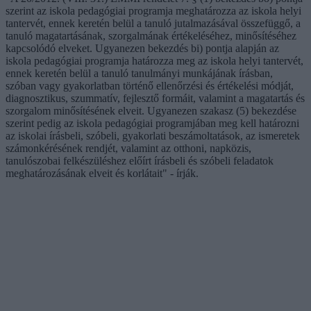
szerint az iskola pedagógiai programja meghatározza az iskola helyi
tantervét, ennek keretén belül a tanuló jutalmazásával összefüggő, a
tanuló magatartásának, szorgalmának értékeléséhez, minősítéséhez
kapcsolódó elveket. Ugyanezen bekezdés bi) pontja alapján az
iskola pedagógiai programja határozza meg az iskola helyi tantervét,
ennek keretén belül a tanuló tanulmányi munkájának írásban,
szóban vagy gyakorlatban történő ellenőrzési és értékelési módját,
diagnosztikus, szummatív, fejlesztő formáit, valamint a magatartás és
szorgalom minősítésének elveit. Ugyanezen szakasz (5) bekezdése
szerint pedig az iskola pedagógiai programjában meg kell határozni
az iskolai írásbeli, szóbeli, gyakorlati beszámoltatások, az ismeretek
számonkérésének rendjét, valamint az otthoni, napközis,
tanulószobai felkészüléshez előírt írásbeli és szóbeli feladatok
meghatározásának elveit és korlátait" - írják.