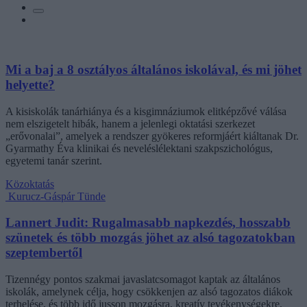
Mi a baj a 8 osztályos általános iskolával, és mi jöhet
helyette?
A kisiskolák tanárhiánya és a kisgimnáziumok elitképzővé válása
nem elszigetelt hibák, hanem a jelenlegi oktatási szerkezet
„erővonalai”, amelyek a rendszer gyökeres reformjáért kiáltanak Dr.
Gyarmathy Éva klinikai és neveléslélektani szakpszichológus,
egyetemi tanár szerint.
Közoktatás
Kurucz-Gáspár Tünde
Lannert Judit: Rugalmasabb napkezdés, hosszabb
szünetek és több mozgás jöhet az alsó tagozatokban
szeptembertől
Tizennégy pontos szakmai javaslatcsomagot kaptak az általános
iskolák, amelynek célja, hogy csökkenjen az alsó tagozatos diákok
terhelése, és több idő jusson mozgásra, kreatív tevékenységekre,