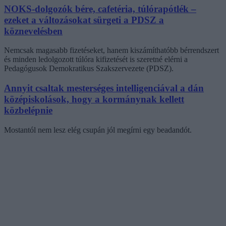
NOKS-dolgozók bére, cafetéria, túlórapótlék –
ezeket a változásokat sürgeti a PDSZ a
köznevelésben
Nemcsak magasabb fizetéseket, hanem kiszámíthatóbb bérrendszert
és minden ledolgozott túlóra kifizetését is szeretné elérni a
Pedagógusok Demokratikus Szakszervezete (PDSZ).
Annyit csaltak mesterséges intelligenciával a dán
középiskolások, hogy a kormánynak kellett
közbelépnie
Mostantól nem lesz elég csupán jól megírni egy beadandót.