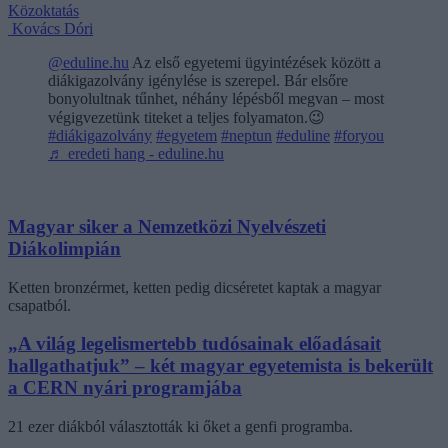
Közoktatás
Kovács Dóri
@eduline.hu
Az első egyetemi ügyintézések között a
diákigazolvány igénylése is szerepel. Bár elsőre
bonyolultnak tűnhet, néhány lépésből megvan – most
végigvezetünk titeket a teljes folyamaton.😉
#diákigazolvány
#egyetem
#neptun
#eduline
#foryou
♬ eredeti hang - eduline.hu
Magyar siker a Nemzetközi Nyelvészeti
Diákolimpián
Ketten bronzérmet, ketten pedig dicséretet kaptak a magyar
csapatból.
„A világ legelismertebb tudósainak előadásait
hallgathatjuk” – két magyar egyetemista is bekerült
a CERN nyári programjába
21 ezer diákból választották ki őket a genfi programba.