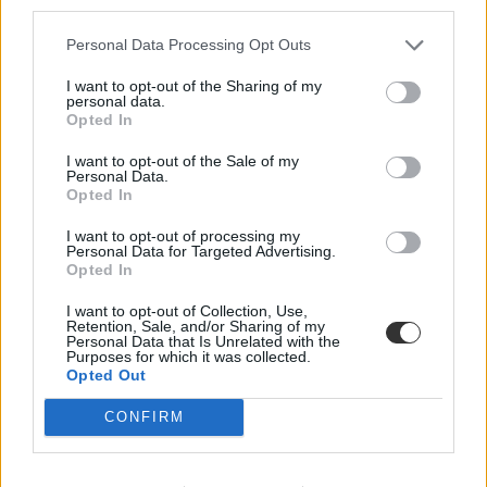
third parties.
Personal Data Processing Opt Outs
I want to opt-out of the Sharing of my
personal data.
Opted In
I want to opt-out of the Sale of my
Personal Data.
Opted In
A nap kérdése: adhat a tanár csak egyes vagy ötös
érdemjegyet?
I want to opt-out of processing my
Personal Data for Targeted Advertising.
Ha már egy hibát is vétenek, egyest kapnak a 9. osztályosok az
Opted In
idegen nyelvből írt egyik első dolgozatukra - erről számolt be egy
szülő a Szülői Hang Facebook-csoportjában, aki arra volt kíváncsi,
I want to opt-out of Collection, Use,
hogy normális és elfogadható pedagógiai gyakorlat-e ez a típusú
Retention, Sale, and/or Sharing of my
Personal Data that Is Unrelated with the
osztályzás az iskolákban.
Purposes for which it was collected.
Opted Out
Közoktatás
Székács Linda
CONFIRM