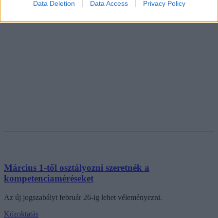
Data Deletion
Data Access
Privacy Policy
Március 1-től osztályozni szeretnék a
kompetenciaméréseket
Az új jogszabályt február 26-ig lehet véleményezni.
Közoktatás