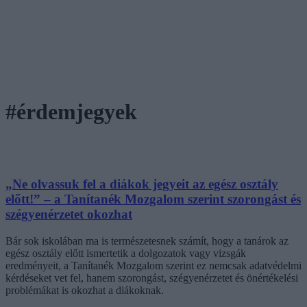
#érdemjegyek
„Ne olvassuk fel a diákok jegyeit az egész osztály
előtt!” – a Tanítanék Mozgalom szerint szorongást és
szégyenérzetet okozhat
Bár sok iskolában ma is természetesnek számít, hogy a tanárok az
egész osztály előtt ismertetik a dolgozatok vagy vizsgák
eredményeit, a Tanítanék Mozgalom szerint ez nemcsak adatvédelmi
kérdéseket vet fel, hanem szorongást, szégyenérzetet és önértékelési
problémákat is okozhat a diákoknak.