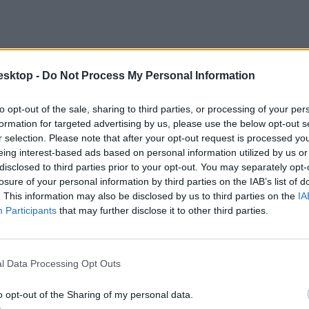
esktop -
Do Not Process My Personal Information
to opt-out of the sale, sharing to third parties, or processing of your per
formation for targeted advertising by us, please use the below opt-out s
r selection. Please note that after your opt-out request is processed y
eing interest-based ads based on personal information utilized by us or
disclosed to third parties prior to your opt-out. You may separately opt-
losure of your personal information by third parties on the IAB’s list of
. This information may also be disclosed by us to third parties on the
IA
Participants
that may further disclose it to other third parties.
 egyedül nem boldogulnak vele, ezért az iskola költségvetéséből megrend
y ilyen napot.
l Data Processing Opt Outs
o opt-out of the Sharing of my personal data.