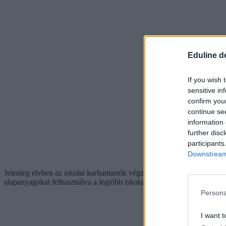
Eduline d
If you wish 
sensitive in
confirm you
continue se
information 
further disc
participants
Downstream 
Jelenleg elvben az iskolai karbantartók végzik ezeket a munkákat, de
alapanyagokat felhasználva a legtöbb iskola mostanában is szervez eg
Persona
I want t