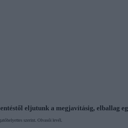
ntéstől eljutunk a megjavításig, elballag eg
atóhelyettes szerint. Olvasói levél.