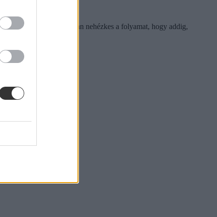
n is rá keret, gyakran olyan nehézkes a folyamat, hogy addig,