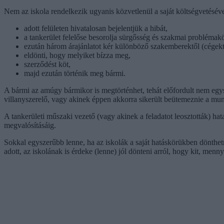
Nem az iskola rendelkezik ugyanis közvetlenül a saját költségvetésével
adott felületen hivatalosan bejelentjük a hibát,
a tankerület felelőse besorolja sürgősség és szakmai problémakö
ezután három árajánlatot kér különböző szakemberektől (cégekt
eldönti, hogy melyiket bízza meg,
szerződést köt,
majd ezután történik meg bármi.
A bármi az amúgy bármikor is megtörténhet, tehát előfordult nem egysz
villanyszerelő, vagy akinek éppen akkorra sikerült beütemeznie a mun
A tankerületi műszaki vezető (vagy akinek a feladatot leosztották) hata
megvalósításáig.
Sokkal egyszerűbb lenne, ha az iskolák a saját hatáskörükben dönthetn
adott, az iskolának is érdeke (lenne) jól dönteni arról, hogy kit, menn