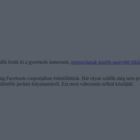
lők festik ki a gyerekeik tantermeit,
megjavítanak kisebb-nagyobb hibák
Hang Facebook-csoportjában érdeklődtünk. Bár olyan szülők még nem jel
ülönféle javítási folyamatokról. Ezt most változtatás nélkül közöljük: