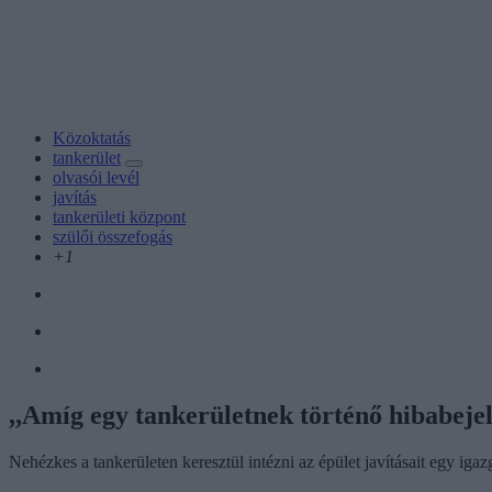
Közoktatás
tankerület
olvasói levél
javítás
tankerületi központ
szülői összefogás
+1
,,Amíg egy tankerületnek történő hibabejele
Nehézkes a tankerületen keresztül intézni az épület javításait egy igazg