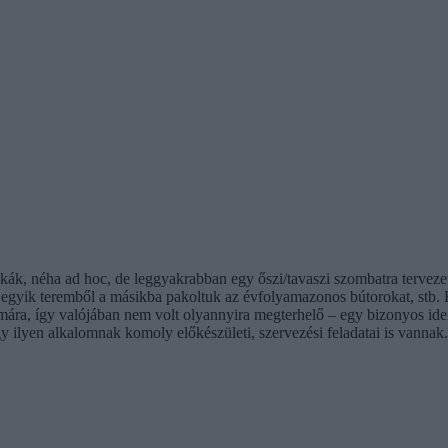
ák, néha ad hoc, de leggyakrabban egy őszi/tavaszi szombatra tervezet
ünk, egyik teremből a másikba pakoltuk az évfolyamazonos bútorokat, stb
mára, így valójában nem volt olyannyira megterhelő – egy bizonyos ide
y ilyen alkalomnak komoly előkészületi, szervezési feladatai is vannak.