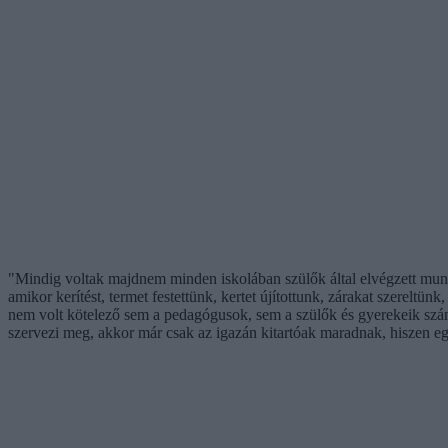
"Mindig voltak majdnem minden iskolában szülők által elvégzett munk
amikor kerítést, termet festettünk, kertet újítottunk, zárakat szerelt
nem volt kötelező sem a pedagógusok, sem a szülők és gyerekeik szá
szervezi meg, akkor már csak az igazán kitartóak maradnak, hiszen eg