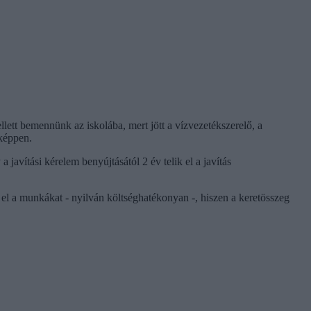
lett bemennünk az iskolába, mert jött a vízvezetékszerelő, a
aképpen.
 javítási kérelem benyújtásától 2 év telik el a javítás
 el a munkákat - nyilván költséghatékonyan -, hiszen a keretösszeg