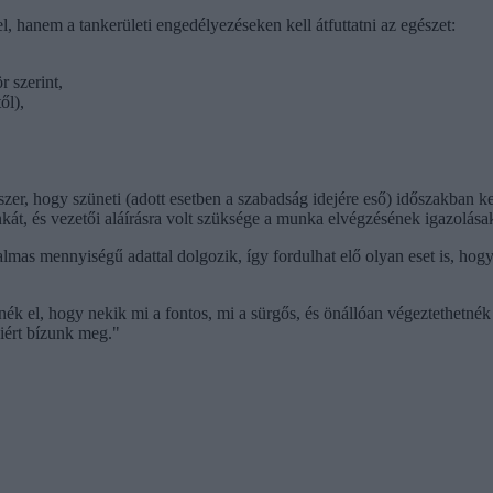
, hanem a tankerületi engedélyezéseken kell átfuttatni az egészet:
r szerint,
ől),
er, hogy szüneti (adott esetben a szabadság idejére eső) időszakban kel
kát, és vezetői aláírásra volt szüksége a munka elvégzésének igazolás
lmas mennyiségű adattal dolgozik, így fordulhat elő olyan eset is, hogy a
ék el, hogy nekik mi a fontos, mi a sürgős, és önállóan végeztethetnék
yiért bízunk meg."