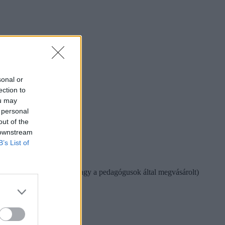
sonal or
ection to
ou may
 personal
out of the
 downstream
B’s List of
elt (és esetleg a szülők vagy a pedagógusok által megvásárolt)