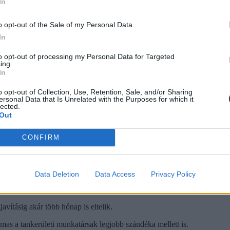
In
o opt-out of the Sale of my Personal Data.
tásokkal összefüggő, szakembert igénylő kiadásokra tervezett, de ha va
In
to opt-out of processing my Personal Data for Targeted
ing.
In
o opt-out of Collection, Use, Retention, Sale, and/or Sharing
ersonal Data that Is Unrelated with the Purposes for which it
lected.
Out
CONFIRM
Data Deletion
Data Access
Privacy Policy
avításig akár több hónap is eltelik.
lmas a tankerületi munkatársak legjobb szándéka mellett is.