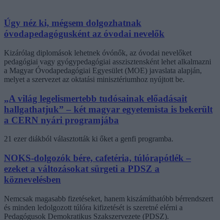
Úgy néz ki, mégsem dolgozhatnak
óvodapedagógusként az óvodai nevelők
Kizárólag diplomások lehetnek óvónők, az óvodai nevelőket
pedagógiai vagy gyógypedagógiai asszisztensként lehet alkalmazni
a Magyar Óvodapedagógiai Egyesület (MOE) javaslata alapján,
melyet a szervezet az oktatási minisztériumhoz nyújtott be.
„A világ legelismertebb tudósainak előadásait
hallgathatjuk” – két magyar egyetemista is bekerült
a CERN nyári programjába
21 ezer diákból választották ki őket a genfi programba.
NOKS-dolgozók bére, cafetéria, túlórapótlék –
ezeket a változásokat sürgeti a PDSZ a
köznevelésben
Nemcsak magasabb fizetéseket, hanem kiszámíthatóbb bérrendszert
és minden ledolgozott túlóra kifizetését is szeretné elérni a
Pedagógusok Demokratikus Szakszervezete (PDSZ).