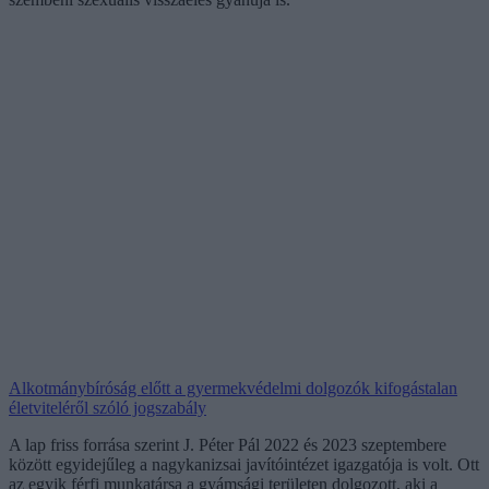
Alkotmánybíróság előtt a gyermekvédelmi dolgozók kifogástalan
életviteléről szóló jogszabály
A lap friss forrása szerint J. Péter Pál 2022 és 2023 szeptembere
között egyidejűleg a nagykanizsai javítóintézet igazgatója is volt. Ott
az egyik férfi munkatársa a gyámsági területen dolgozott, aki a