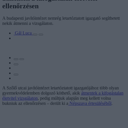
ellenőrzésen
A budapesti javítóintézet nemrég letartóztatott igazgató segíthetett
nekik átmenni a vizsgálaton.
Gál Luca
A Szőlő utcai javítóintézet letartóztatott igazgatójához több olyan
gyermekvédelemben dolgozó köthető, akik
átmentek a kifogástalan
életvitel vizsgálaton
, pedig múltjuk alapján meg kellett volna
bukniuk az ellenőrzésen – derült ki a
Népszava értesüléséből
.