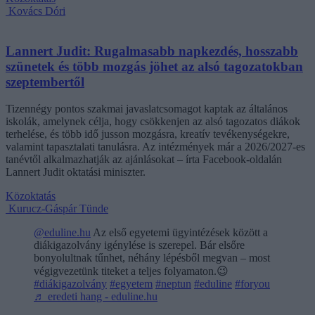
Kovács Dóri
Lannert Judit: Rugalmasabb napkezdés, hosszabb
szünetek és több mozgás jöhet az alsó tagozatokban
szeptembertől
Tizennégy pontos szakmai javaslatcsomagot kaptak az általános
iskolák, amelynek célja, hogy csökkenjen az alsó tagozatos diákok
terhelése, és több idő jusson mozgásra, kreatív tevékenységekre,
valamint tapasztalati tanulásra. Az intézmények már a 2026/2027-es
tanévtől alkalmazhatják az ajánlásokat – írta Facebook-oldalán
Lannert Judit oktatási miniszter.
Közoktatás
Kurucz-Gáspár Tünde
@eduline.hu
Az első egyetemi ügyintézések között a
diákigazolvány igénylése is szerepel. Bár elsőre
bonyolultnak tűnhet, néhány lépésből megvan – most
végigvezetünk titeket a teljes folyamaton.😉
#diákigazolvány
#egyetem
#neptun
#eduline
#foryou
♬ eredeti hang - eduline.hu