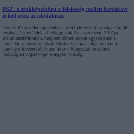
PSZ: a szakképzésben a felelősség mellett hatáskört
is kell adni az iskoláknak
Nem volt közvetlen egyeztetés a törvénytervezetről, mégis elküldte
részletes észrevételeit a Pedagógusok Szakszervezete (PSZ) a
szakminisztériumnak, melyben többek között egyetértettek a
kancellári rendszer megszüntetésével, de javasolják az oktató
elnevezés kivezetését és azt, hogy a főigazgatói poszthoz
pedagógusi végzettségre is legyen szükség.