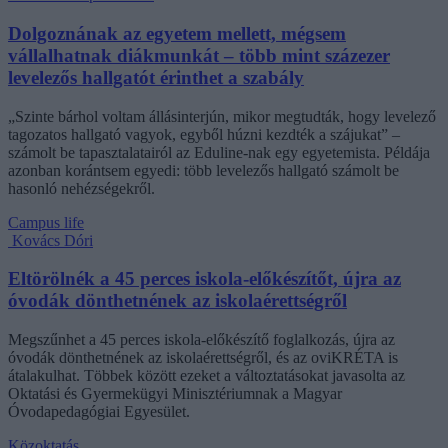
Dolgoznának az egyetem mellett, mégsem
vállalhatnak diákmunkát – több mint százezer
levelezős hallgatót érinthet a szabály
„Szinte bárhol voltam állásinterjún, mikor megtudták, hogy levelező
tagozatos hallgató vagyok, egyből húzni kezdték a szájukat” –
számolt be tapasztalatairól az Eduline-nak egy egyetemista. Példája
azonban korántsem egyedi: több levelezős hallgató számolt be
hasonló nehézségekről.
Campus life
Kovács Dóri
Eltörölnék a 45 perces iskola-előkészítőt, újra az
óvodák dönthetnének az iskolaérettségről
Megszűnhet a 45 perces iskola-előkészítő foglalkozás, újra az
óvodák dönthetnének az iskolaérettségről, és az oviKRÉTA is
átalakulhat. Többek között ezeket a változtatásokat javasolta az
Oktatási és Gyermekügyi Minisztériumnak a Magyar
Óvodapedagógiai Egyesület.
Közoktatás