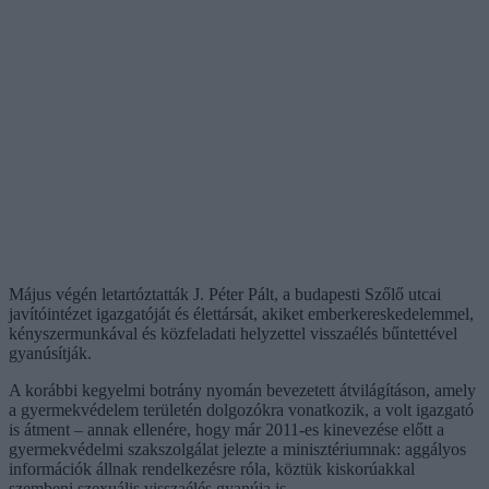
Május végén letartóztatták J. Péter Pált, a budapesti Szőlő utcai
javítóintézet igazgatóját és élettársát, akiket emberkereskedelemmel,
kényszermunkával és közfeladati helyzettel visszaélés bűntettével
gyanúsítják.
A korábbi kegyelmi botrány nyomán bevezetett átvilágításon, amely
a gyermekvédelem területén dolgozókra vonatkozik, a volt igazgató
is átment – annak ellenére, hogy már 2011-es kinevezése előtt a
gyermekvédelmi szakszolgálat jelezte a minisztériumnak: aggályos
információk állnak rendelkezésre róla, köztük kiskorúakkal
szembeni szexuális visszaélés gyanúja is.