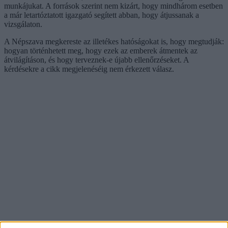
munkájukat. A források szerint nem kizárt, hogy mindhárom esetben
a már letartóztatott igazgató segített abban, hogy átjussanak a
vizsgálaton.
A Népszava megkereste az illetékes hatóságokat is, hogy megtudják:
hogyan történhetett meg, hogy ezek az emberek átmentek az
átvilágításon, és hogy terveznek-e újabb ellenőrzéseket. A
kérdésekre a cikk megjelenéséig nem érkezett válasz.