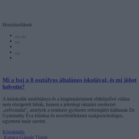
Hozzászólások
Mi a baj a 8 osztályos általános iskolával, és mi jöhet
helyette?
A kisiskolák tanárhiánya és a kisgimnáziumok elitképzővé válása
nem elszigetelt hibák, hanem a jelenlegi oktatási szerkezet
„erővonalai”, amelyek a rendszer gyökeres reformjáért kiáltanak Dr.
Gyarmathy Éva klinikai és neveléslélektani szakpszichológus,
egyetemi tanár szerint.
Közoktatás
Kurucz-Gáspár Tünde