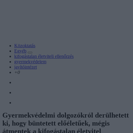
Közoktatás
Egyéb
kifogástalan életviteli ellenőrzés
gyermekvédelem
javítóintézet
+0
Gyermekvédelmi dolgozókról derülhetett
ki, hogy büntetett előéletűek, mégis
átmentek a kifogástalan életvitel