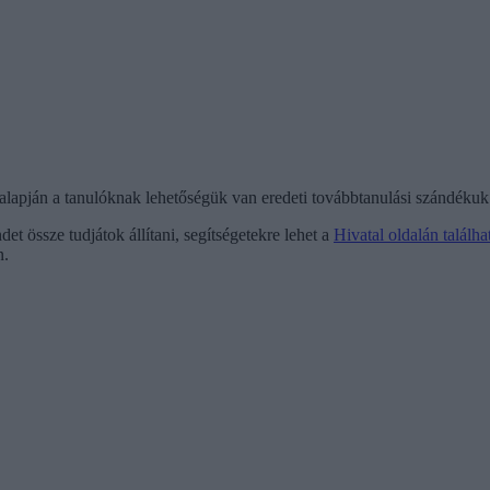
alapján a tanulóknak lehetőségük van eredeti továbbtanulási szándékuk m
 össze tudjátok állítani, segítségetekre lehet a
Hivatal oldalán találha
n.