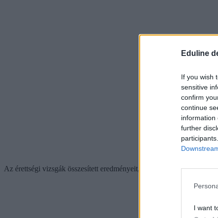
Eduline d
If you wish 
sensitive in
confirm you
continue se
information 
further disc
participants
Downstream 
Az érettségi vizsgák összesített eredményeit, vármegyékre lebontva, 
Persona
I want t