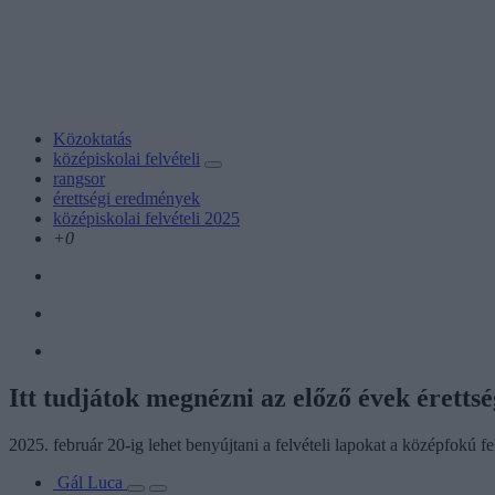
Közoktatás
középiskolai felvételi
rangsor
érettségi eredmények
középiskolai felvételi 2025
+0
Itt tudjátok megnézni az előző évek éretts
2025. február 20-ig lehet benyújtani a felvételi lapokat a középfokú fe
Gál Luca