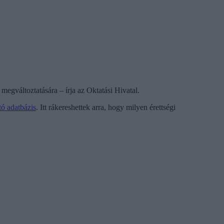
egváltoztatására – írja az Oktatási Hivatal.
tó adatbázis
. Itt rákereshettek arra, hogy milyen érettségi