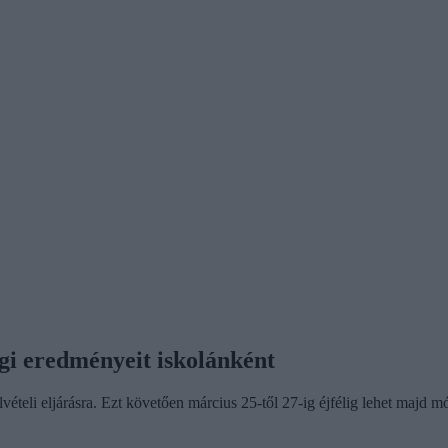
égi eredményeit iskolánként
lvételi eljárásra. Ezt követően március 25-től 27-ig éjfélig lehet majd m