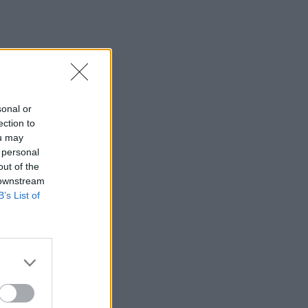
sonal or
ection to
ou may
 personal
out of the
 downstream
B’s List of