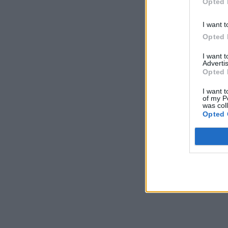
Opted 
I want t
Opted 
I want 
Advertis
Opted 
I want t
of my P
was col
Opted 