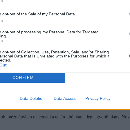
In
adott fel álláshirdetést technika, ének, kémia és német nemzetiségi nyel
o opt-out of the Sale of my Personal Data.
In
to opt-out of processing my Personal Data for Targeted
ing.
In
o opt-out of Collection, Use, Retention, Sale, and/or Sharing
ersonal Data that Is Unrelated with the Purposes for which it
lected.
Out
CONFIRM
Data Deletion
Data Access
Privacy Policy
legtöbb intézményben matematika tanárokból van a legnagyobb hiány. Nov