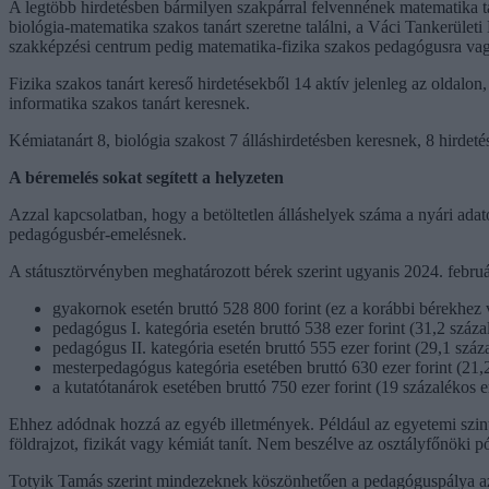
A legtöbb hirdetésben bármilyen szakpárral felvennének matematika ta
biológia-matematika szakos tanárt szeretne találni, a Váci Tankerület
szakképzési centrum pedig matematika-fizika szakos pedagógusra vagy 
Fizika szakos tanárt kereső hirdetésekből 14 aktív jelenleg az oldalon,
informatika szakos tanárt keresnek.
Kémiatanárt 8, biológia szakost 7 álláshirdetésben keresnek, 8 hirdeté
A béremelés sokat segített a helyzeten
Azzal kapcsolatban, hogy a betöltetlen álláshelyek száma a nyári ad
pedagógusbér-emelésnek.
A státusztörvényben meghatározott bérek szerint ugyanis 2024. febru
gyakornok esetén bruttó 528 800 forint (ez a korábbi bérekhez 
pedagógus I. kategória esetén bruttó 538 ezer forint (31,2 száz
pedagógus II. kategória esetén bruttó 555 ezer forint (29,1 szá
mesterpedagógus kategória esetében bruttó 630 ezer forint (21,
a kutatótanárok esetében bruttó 750 ezer forint (19 százalékos 
Ehhez adódnak hozzá az egyéb illetmények. Például az egyetemi szintű
földrajzot, fizikát vagy kémiát tanít. Nem beszélve az osztályfőnöki p
Totyik Tamás szerint mindezeknek köszönhetően a pedagóguspálya az