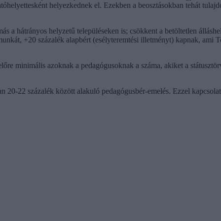
atóhelyettesként helyezkednek el. Ezekben a beosztásokban tehát tulaj
más a hátrányos helyzetű településeken is; csökkent a betöltetlen állás
unkát, +20 százalék alapbért (esélyteremtési illetményt) kapnak, ami T
lőre minimális azoknak a pedagógusoknak a száma, akiket a státusztör
óan 20-22 százalék között alakuló pedagógusbér-emelés. Ezzel kapcsol