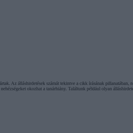
jártak. Az álláshirdetések számát tekintve a cikk írásának pillanatába
ehézségeket okozhat a tanárhiány. Találtunk például olyan álláshirdet