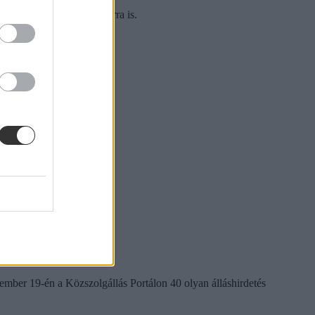
v és irodalom szakos tanárra is.
ember 19-én a Közszolgállás Portálon 40 olyan álláshirdetés