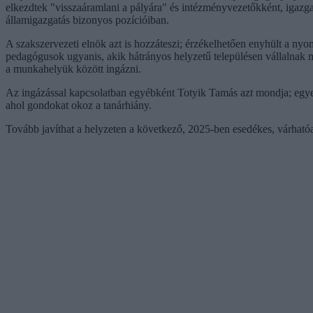
elkezdtek "visszaáramlani a pályára" és intézményvezetőkként, igazg
államigazgatás bizonyos pozícióiban.
A szakszervezeti elnök azt is hozzáteszi; érzékelhetően enyhült a nyo
pedagógusok ugyanis, akik hátrányos helyzetű településen vállalnak m
a munkahelyük között ingázni.
Az ingázással kapcsolatban egyébként Totyik Tamás azt mondja; egye
ahol gondokat okoz a tanárhiány.
Tovább javíthat a helyzeten a következő, 2025-ben esedékes, várhat