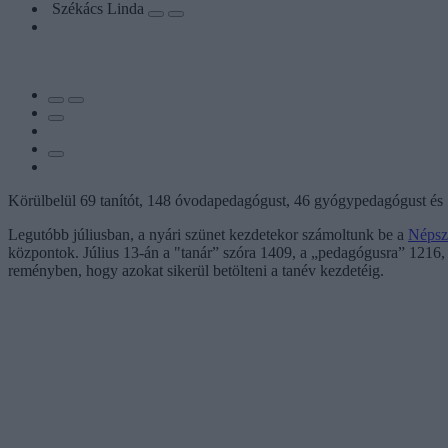
Székács Linda
Körülbelül 69 tanítót, 148 óvodapedagógust, 46 gyógypedagógust és 
Legutóbb júliusban, a nyári szünet kezdetekor számoltunk be a
Népsz
központok. Július 13-án a "tanár” szóra 1409, a „pedagógusra” 1216, a 
reményben, hogy azokat sikerül betölteni a tanév kezdetéig.