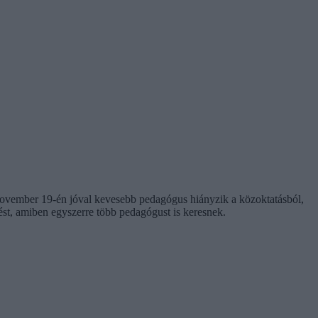
n, november 19-én jóval kevesebb pedagógus hiányzik a közoktatásból,
ést, amiben egyszerre több pedagógust is keresnek.