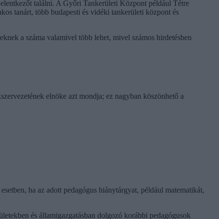
elentkezőt találni. A Győri Tankerületi Központ például Tétre
os tanárt, több budapesti és vidéki tankerületi központ és
etéseknek a száma valamivel több lehet, mivel számos hirdetésben
akszervezetének elnöke azt mondja; ez nagyban köszönhető a
esetben, ha az adott pedagógus hiánytárgyat, például matematikát,
rületekben és államigazgatásban dolgozó korábbi pedagógusok