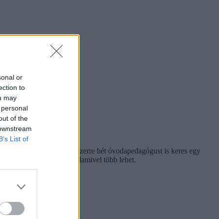
sonal or
ection to
ou may
 personal
out of the
 downstream
B’s List of
 és Bölcsőde pedig egyszerre hét óvodapedagógust is keres egy
ek tényleges száma ennél valamivel több lehet.