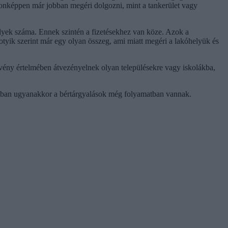
donképpen már jobban megéri dolgozni, mint a tankerület vagy
helyek száma. Ennek szintén a fizetésekhez van köze. Azok a
otyik szerint már egy olyan összeg, ami miatt megéri a lakóhelyük és
vény értelmében átvezényelnek olyan településekre vagy iskolákba,
atban ugyanakkor a bértárgyalások még folyamatban vannak.