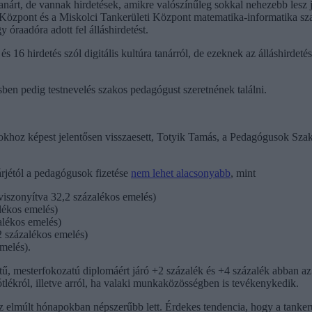
nárt, de vannak hirdetések, amikre valószínűleg sokkal nehezebb lesz j
i Központ és a Miskolci Tankerületi Központ matematika-informatika szak
óraadóra adott fel álláshirdetést.
 és 16 hirdetés szól digitális kultúra tanárról, de ezeknek az álláshird
sben pedig testnevelés szakos pedagógust szeretnének találni.
atokhoz képest jelentősen visszaesett, Totyik Tamás, a Pedagógusok Sz
árjétól a pedagógusok fizetése
nem lehet alacsonyabb
, mint
viszonyítva 32,2 százalékos emelés)
alékos emelés)
zalékos emelés)
2 százalékos emelés)
emelés).
, mesterfokozatú diplomáért járó +2 százalék és +4 százalék abban az 
ótlékról, illetve arról, ha valaki munkaközösségben is tevékenykedik.
 elmúlt hónapokban népszerűbb lett. Érdekes tendencia, hogy a tanke