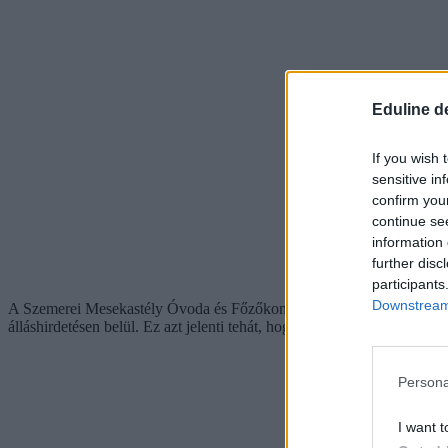
Eduline d
If you wish 
sensitive in
confirm you
continue se
information 
further disc
participants
Downstream 
A Szemerei Mesekastély Óvoda és Főzőkonyha például három, a kabai
álláshirdetésen belül. Ez azt jelenti tehát, hogy bár az oldal az "óvod
Persona
I want t