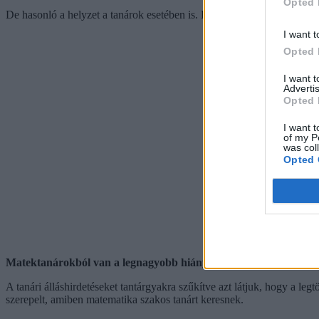
Opted 
De hasonló a helyzet a tanárok esetében is. Egy ágfalvi iskola például 
I want t
Opted 
I want 
Advertis
Opted 
I want t
of my P
was col
Opted 
Matektanárokból van a legnagyobb hiány
A tanári álláshirdetéseket tantárgyakra szűkítve azt látjuk, hogy a 
szerepelt, amiben matematika szakos tanárt keresnek.