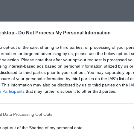
esktop -
Do Not Process My Personal Information
to opt-out of the sale, sharing to third parties, or processing of your per
formation for targeted advertising by us, please use the below opt-out s
r selection. Please note that after your opt-out request is processed y
eing interest-based ads based on personal information utilized by us or
disclosed to third parties prior to your opt-out. You may separately opt-
losure of your personal information by third parties on the IAB’s list of
. This information may also be disclosed by us to third parties on the
IA
Participants
that may further disclose it to other third parties.
 óvoda szintén három, a Meserét Lajosmizsei Napközi Otthonos Óvoda
apedagógus" szóra 148 találatot dob fel az oldal, a betöltetlen álláshely
l Data Processing Opt Outs
o opt-out of the Sharing of my personal data.