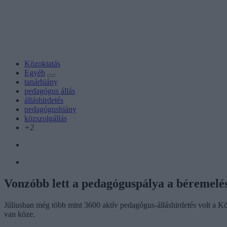
Közoktatás
Egyéb
tanárhiány
pedagógus állás
álláshirdetés
pedagógushiány
közszolgállás
+2
Vonzóbb lett a pedagóguspálya a béremelés 
Júliusban még több mint 3600 aktív pedagógus-álláshirdetés volt a K
van köze.