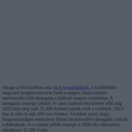
Ahogy arról korábban már
mi is beszámoltunk
, a Szülőföldön
magyarul program keretein belül a magyar állam minden
tanévkezdés előtt támogatja a külhoni magyra családokat. A
támogatás összege néhány év alatt ráadásul ötszörösére nőtt; míg
2022-ben még csak 22 400 forintot kaptak ezek a családok, 2023-
ban és idén is már 100 ezer forintot. Szemben azzal, hogy
Magyarországon semmilyen állami iskolakezdési támogatás nem jár
a diákoknak, és a családi pótlék összege is 2008 óta változatlan;
mindössze 12 200 forint.