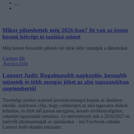
Mikor pihenhettek még 2026-ban? Itt van az összes
hosszú hétvége és tanítási szünet
Még három hosszabb pihenő vár rátok idén: mutatjuk a dátumokat.
Campus life
Kovács Dóri
Lannert Judit: Rugalmasabb napkezdés, hosszabb
szünetek és több mozgás jöhet az alsó tagozatokban
szeptembertől
Tizennégy pontos szakmai javaslatcsomagot kaptak az általános
iskolák, amelynek célja, hogy csökkenjen az alsó tagozatos diákok
terhelése, és több idő jusson mozgásra, kreatív tevékenységekre,
valamint tapasztalati tanulásra. Az intézmények már a 2026/2027-es
tanévtől alkalmazhatják az ajánlásokat – írta Facebook-oldalán
Lannert Judit oktatási miniszter.