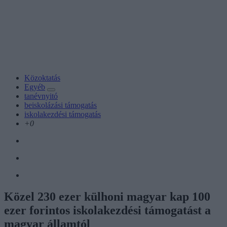
Közoktatás
Egyéb
tanévnyitó
beiskolázási támogatás
iskolakezdési támogatás
+0
Közel 230 ezer külhoni magyar kap 100
ezer forintos iskolakezdési támogatást a
magyar államtól