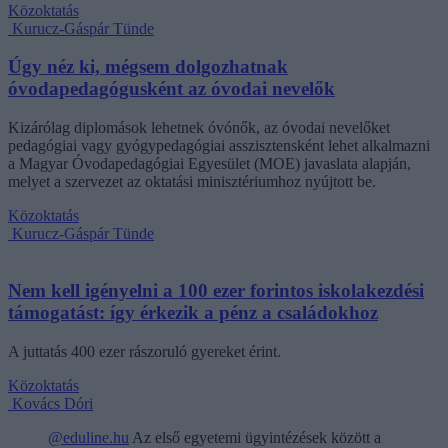
Közoktatás
Kurucz-Gáspár Tünde
Úgy néz ki, mégsem dolgozhatnak
óvodapedagógusként az óvodai nevelők
Kizárólag diplomások lehetnek óvónők, az óvodai nevelőket
pedagógiai vagy gyógypedagógiai asszisztensként lehet alkalmazni
a Magyar Óvodapedagógiai Egyesület (MOE) javaslata alapján,
melyet a szervezet az oktatási minisztériumhoz nyújtott be.
Közoktatás
Kurucz-Gáspár Tünde
Nem kell igényelni a 100 ezer forintos iskolakezdési
támogatást: így érkezik a pénz a családokhoz
A juttatás 400 ezer rászoruló gyereket érint.
Közoktatás
Kovács Dóri
@eduline.hu
Az első egyetemi ügyintézések között a