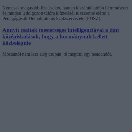
Nemcsak magasabb fizetéseket, hanem kiszámíthatóbb bérrendszert
és minden ledolgozott túlóra kifizetését is szeretné elérni a
Pedagógusok Demokratikus Szakszervezete (PDSZ).
Annyit csaltak mesterséges intelligenciával a dán
középiskolások, hogy a kormánynak kellett
közbelépnie
Mostantól nem lesz elég csupán jól megírni egy beadandót.