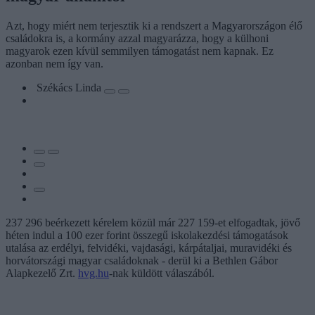
Azt, hogy miért nem terjesztik ki a rendszert a Magyarországon élő
családokra is, a kormány azzal magyarázza, hogy a külhoni
magyarok ezen kívül semmilyen támogatást nem kapnak. Ez
azonban nem így van.
Székács Linda
237 296 beérkezett kérelem közül már 227 159-et elfogadtak, jövő
héten indul a 100 ezer forint összegű iskolakezdési támogatások
utalása az erdélyi, felvidéki, vajdasági, kárpátaljai, muravidéki és
horvátországi magyar családoknak - derül ki a Bethlen Gábor
Alapkezelő Zrt.
hvg.hu
-nak küldött válaszából.