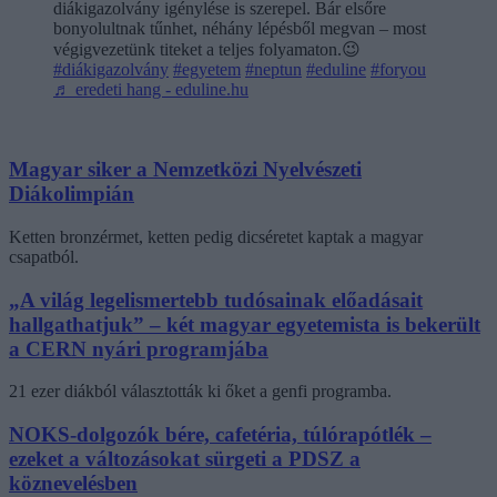
diákigazolvány igénylése is szerepel. Bár elsőre
bonyolultnak tűnhet, néhány lépésből megvan – most
végigvezetünk titeket a teljes folyamaton.😉
#diákigazolvány
#egyetem
#neptun
#eduline
#foryou
♬ eredeti hang - eduline.hu
Magyar siker a Nemzetközi Nyelvészeti
Diákolimpián
Ketten bronzérmet, ketten pedig dicséretet kaptak a magyar
csapatból.
„A világ legelismertebb tudósainak előadásait
hallgathatjuk” – két magyar egyetemista is bekerült
a CERN nyári programjába
21 ezer diákból választották ki őket a genfi programba.
NOKS-dolgozók bére, cafetéria, túlórapótlék –
ezeket a változásokat sürgeti a PDSZ a
köznevelésben