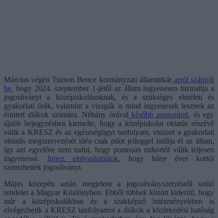
Március végén Tuzson Bence kormányzati államtitkár
arról számolt
be
, hogy 2024. szeptember 1-jétől az állam ingyenesen biztosítja a
jogosítványt a középiskolásoknak, és a szükséges elméleti és
gyakorlati órák, valamint a vizsgák is mind ingyenesek lesznek az
érintett diákok számára. Néhány órával
később pontosított
, és egy
újabb bejegyzésben kiemelte, hogy a középiskolai oktatás részévé
válik a KRESZ és az egészségügyi tanfolyam, viszont a gyakorlati
oktatás megszervezését idén csak pilot jelleggel indítja el az állam,
így azt egyelőre nem tudni, hogy pontosan mikortól válik teljesen
ingyenessé.
Innen elolvashatjátok
, hogy hány éves kortól
szerezhettek jogosítványt.
Május közepén aztán megjelent a jogosítványszerzésről szóló
rendelet a Magyar Közlönyben. Ebből többek között kiderütl, hogy
már a középiskolákban és a szakképző intézményekben is
elvégezhetik a KRESZ tanfolyamot a diákok a közlekedési hatóság