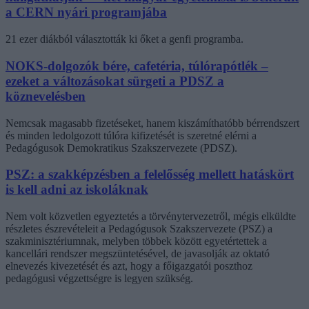
a CERN nyári programjába
21 ezer diákból választották ki őket a genfi programba.
NOKS-dolgozók bére, cafetéria, túlórapótlék –
ezeket a változásokat sürgeti a PDSZ a
köznevelésben
Nemcsak magasabb fizetéseket, hanem kiszámíthatóbb bérrendszert
és minden ledolgozott túlóra kifizetését is szeretné elérni a
Pedagógusok Demokratikus Szakszervezete (PDSZ).
PSZ: a szakképzésben a felelősség mellett hatáskört
is kell adni az iskoláknak
Nem volt közvetlen egyeztetés a törvénytervezetről, mégis elküldte
részletes észrevételeit a Pedagógusok Szakszervezete (PSZ) a
szakminisztériumnak, melyben többek között egyetértettek a
kancellári rendszer megszüntetésével, de javasolják az oktató
elnevezés kivezetését és azt, hogy a főigazgatói poszthoz
pedagógusi végzettségre is legyen szükség.