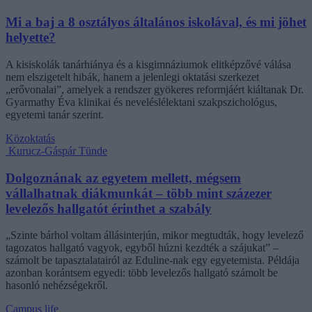
Mi a baj a 8 osztályos általános iskolával, és mi jöhet
helyette?
A kisiskolák tanárhiánya és a kisgimnáziumok elitképzővé válása
nem elszigetelt hibák, hanem a jelenlegi oktatási szerkezet
„erővonalai”, amelyek a rendszer gyökeres reformjáért kiáltanak Dr.
Gyarmathy Éva klinikai és neveléslélektani szakpszichológus,
egyetemi tanár szerint.
Közoktatás
Kurucz-Gáspár Tünde
Dolgoznának az egyetem mellett, mégsem
vállalhatnak diákmunkát – több mint százezer
levelezős hallgatót érinthet a szabály
„Szinte bárhol voltam állásinterjún, mikor megtudták, hogy levelező
tagozatos hallgató vagyok, egyből húzni kezdték a szájukat” –
számolt be tapasztalatairól az Eduline-nak egy egyetemista. Példája
azonban korántsem egyedi: több levelezős hallgató számolt be
hasonló nehézségekről.
Campus life