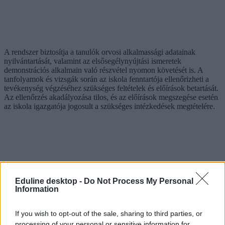
A rendszer biztosítja a tanulók orvosi alkalmassági adatainak
nyilvántartását, valamint az elsősegélynyújtási ismeretek
demonstrációs alkalmain való részvétel nyomon követését is. A
tanfolyamok és vizsgák során az iskola fenntartója ellenőrizheti a
tevékenység végzéséhez szükséges feltételek és előírások betartását.
Az ellenőrzés akadályozása tilos, és az előírások megszegése esetén
az iskola igazgatója jogosult a szükséges intézkedések megtételére.
Eduline desktop -
Do Not Process My Personal
Information
If you wish to opt-out of the sale, sharing to third parties, or
processing of your personal or sensitive information for