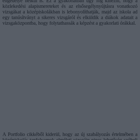
engedélye nélkül is. Ez a gyakorlatban úgy fog kinézni, hogy a
közlekedési alapismereteket és az elsősegélynyújtásra vonatkozó
vizsgákat a középiskolákban is lebonyolíthatják, majd az iskola ad
egy tanúsítványt a sikeres vizsgáról és elküldik a diákok adatait a
vizsgaközpontba, hogy folytathassák a képzést a gyakorlati órákkal.
A Portfolio cikkéből kiderül, hogy az új szabályozás értelmében a
középiskolás tanfolyamok elméleti vizsgáin nincs lehetőség szóbeli