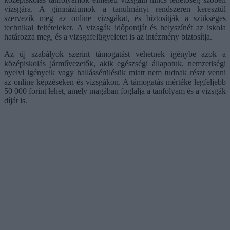
vizsgára. A gimnáziumok a tanulmányi rendszeren keresztül
szervezik meg az online vizsgákat, és biztosítják a szükséges
technikai feltételeket. A vizsgák időpontját és helyszínét az iskola
határozza meg, és a vizsgafelügyeletet is az intézmény biztosítja.
Az új szabályok szerint támogatást vehetnek igénybe azok a
középiskolás járművezetők, akik egészségi állapotuk, nemzetiségi
nyelvi igényeik vagy hallássérülésük miatt nem tudnak részt venni
az online képzéseken és vizsgákon. A támogatás mértéke legfeljebb
50 000 forint lehet, amely magában foglalja a tanfolyam és a vizsgák
díját is.