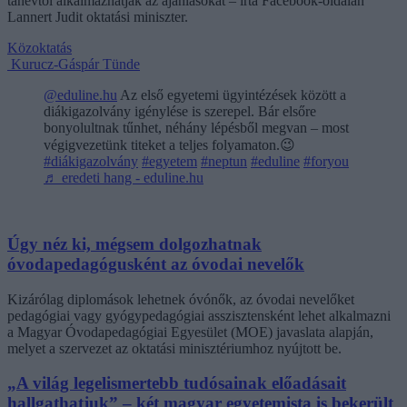
tanévtől alkalmazhatják az ajánlásokat – írta Facebook-oldalán
Lannert Judit oktatási miniszter.
Közoktatás
Kurucz-Gáspár Tünde
@eduline.hu
Az első egyetemi ügyintézések között a
diákigazolvány igénylése is szerepel. Bár elsőre
bonyolultnak tűnhet, néhány lépésből megvan – most
végigvezetünk titeket a teljes folyamaton.😉
#diákigazolvány
#egyetem
#neptun
#eduline
#foryou
♬ eredeti hang - eduline.hu
Úgy néz ki, mégsem dolgozhatnak
óvodapedagógusként az óvodai nevelők
Kizárólag diplomások lehetnek óvónők, az óvodai nevelőket
pedagógiai vagy gyógypedagógiai asszisztensként lehet alkalmazni
a Magyar Óvodapedagógiai Egyesület (MOE) javaslata alapján,
melyet a szervezet az oktatási minisztériumhoz nyújtott be.
„A világ legelismertebb tudósainak előadásait
hallgathatjuk” – két magyar egyetemista is bekerült