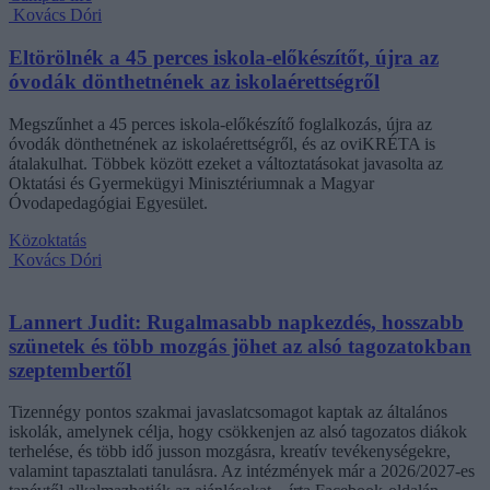
Kovács Dóri
Eltörölnék a 45 perces iskola-előkészítőt, újra az
óvodák dönthetnének az iskolaérettségről
Megszűnhet a 45 perces iskola-előkészítő foglalkozás, újra az
óvodák dönthetnének az iskolaérettségről, és az oviKRÉTA is
átalakulhat. Többek között ezeket a változtatásokat javasolta az
Oktatási és Gyermekügyi Minisztériumnak a Magyar
Óvodapedagógiai Egyesület.
Közoktatás
Kovács Dóri
Lannert Judit: Rugalmasabb napkezdés, hosszabb
szünetek és több mozgás jöhet az alsó tagozatokban
szeptembertől
Tizennégy pontos szakmai javaslatcsomagot kaptak az általános
iskolák, amelynek célja, hogy csökkenjen az alsó tagozatos diákok
terhelése, és több idő jusson mozgásra, kreatív tevékenységekre,
valamint tapasztalati tanulásra. Az intézmények már a 2026/2027-es