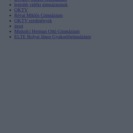
legjobb vidéki gimnáziumok
OKTV
Révai Miklós Gimnázium
OKTV eredmények
ipost
Miskolci Herman Ottó Gimnázium
ELTE Bolyai János Gyakorlógimnázium