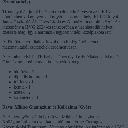
(Szombathely)
Tizenegy diák jutott be és szerepelt eredményesen az OKTV
döntőjében valamilyen tantárgyból a szombathelyi ELTE Bolyai
János Gyakorló Általános Iskola és Gimnázium tanulói közül. Az
intézmény a HVG 2024-es rangsorában a tizenhatodik helyet
szerezte meg, így a harmadik legjobb vidéki középiskola lett.
A döntőbe jutott diákok közül öten biológiából, ketten
matematikából szerepeltek eredményesen.
A szombathelyi ELTE Bolyai János Gyakorló Általános Iskola és
Gimnázium eredményeit itt nézhetitek meg:
biológia - 5
digitális kultúra - 1
földrajz - 1
kémia - 1
matek - 2
történelem - 1
Révai Miklós Gimnázium és Kollégium (Győr)
A szintén győri székhelyű Révai Miklós Gimnázium és
Kollégiumból idén tizenhat tanuló jutott be az Országos
Középiskolai Tanulmányi Verseny döntőjébe. Az intézmény a HVG