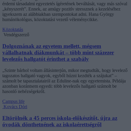
érdemi társadalmi egyeztetés ígéretének beváltását, vagy más szóval
„kényszerét”. Ennek, az amúgy pozitív stressznek a kezeléséhez
igyekszem az alábbiakban szempontokat adni. Hana György
humánökológus, közoktatási vezető véleménycikke.
Közoktatás
Vendégszerző
Dolgoznának az egyetem mellett, mégsem
vállalhatnak diákmunkát – több mint százezer
levelezős hallgatót érinthet a szabály
„Szinte bárhol voltam állásinterjún, mikor megtudták, hogy levelező
tagozatos hallgató vagyok, egyből húzni kezdték a szájukat” –
számolt be tapasztalatairól az Eduline-nak egy egyetemista. Példája
azonban korántsem egyedi: több levelezős hallgató számolt be
hasonló nehézségekről.
Campus life
Kovács Dóri
Eltörölnék a 45 perces iskola-előkészítőt, újra az
óvodák dönthetnének az iskolaérettségről