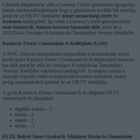
Cikkünk megjelenése után a Lovassy László gimnázium igazgatója
jelezte szerkesztőségünknek hogy a gimnázium további hét tanulója
jutott be az OKTV döntőjébe
német nemzetiségi nyelv és
irodalom
tantárgyból. Így tehát a Lovassy László gimnáziumból
nem tizennyolc, hanem összesen huszonöt diák
jutott be a
2023/24-es Országos Középiskolai Tanulmányi Verseny döntőjébe.
Kazinczy Ferenc Gimnázium és Kollégium (Győr)
A HVG 2024-es középiskolai rangsorában a tizenkettedik helyre
került győri Kazincy Ferenc Gimnázium és Kollégiumból összesen
hat diák jutott be idén az Országos Középiskolai Tanulmányi
Verseny döntőjébe valamilyen tantárgyból. A rangsor szerint a
második legjobb vidéki középiskolából ketten kémiából, ketten
pedig matematikából jutottak be az OKTV döntőjébe.
A győri Kazinczy Ferenc Gimnázium és Kollégium OKTV
eredményeit itt láthatjátok:
digitális kultúra - 1
kémia - 2
matek - 2
német - 1
ELTE Bolyai János Gyakorló Általános Iskola és Gimnázium