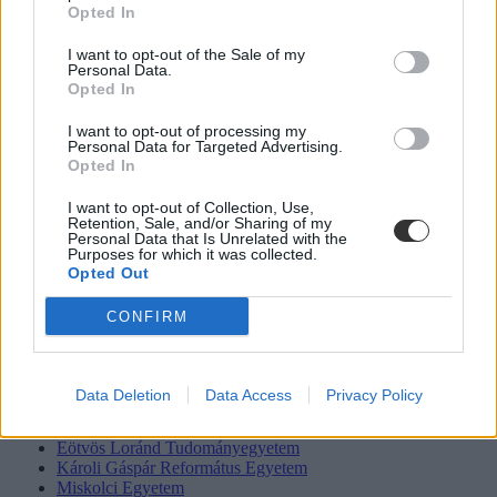
Opted In
jutalmazzák.
De ugyanígy jutalmazzák az OKTV-t a
Budapesti Corvinus
I want to opt-out of the Sale of my
Personal Data.
Egyetemen
, és hasonlóképp a
Budapesti Gazdasági Egyetemen is.
Opted In
A
Budapesti Műszaki és Gazdaságtudományi Egyetemen
pedig az
érettségi vizsgatárgyból születő OKTV
I want to opt-out of processing my
Personal Data for Targeted Advertising.
Opted In
1-10. helyezést 100 ponttal
11-20. helyezést 65 ponttal
I want to opt-out of Collection, Use,
21-30. helyezést 35 ponttal
Retention, Sale, and/or Sharing of my
Personal Data that Is Unrelated with the
jutalmazzák, míg a nem érettségi tárgyakból elért 1-10. helyezést 25
Purposes for which it was collected.
ponttal.
Opted Out
Intézményi pontok számítása 2024
CONFIRM
Budapesti Corvinus Egyetem
Budapesti Gazdasági Egyetem
Data Deletion
Data Access
Privacy Policy
Budapesti Műszaki és Gazdaságtudományi Egyetem
Debreceni Egyetem
Eötvös Loránd Tudományegyetem
Károli Gáspár Református Egyetem
Miskolci Egyetem