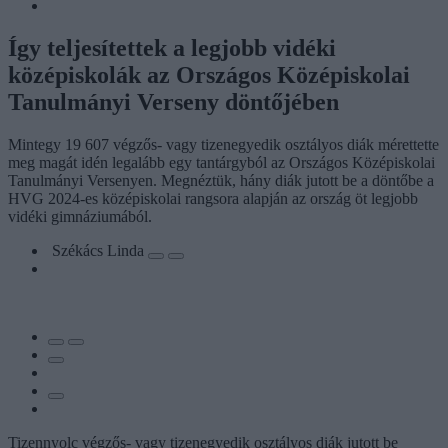
Így teljesítettek a legjobb vidéki
középiskolák az Országos Középiskolai
Tanulmányi Verseny döntőjében
Mintegy 19 607 végzős- vagy tizenegyedik osztályos diák mérettette
meg magát idén legalább egy tantárgyból az Országos Középiskolai
Tanulmányi Versenyen. Megnéztük, hány diák jutott be a döntőbe a
HVG 2024-es középiskolai rangsora alapján az ország öt legjobb
vidéki gimnáziumából.
Székács Linda
Tizennyolc végzős- vagy tizenegyedik osztályos diák jutott be