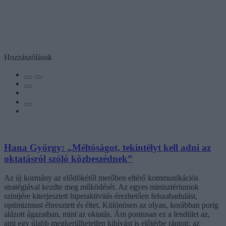
Hozzászólások
Hana György: „Méltóságot, tekintélyt kell adni az
oktatásról szóló közbeszédnek”
Az új kormány az elődökétől merőben eltérő kommunikációs
stratégiával kezdte meg működését. Az egyes minisztériumok
szintjére kiterjesztett hiperaktivitás érezhetően felszabadulást,
optimizmust ébresztett és éltet. Különösen az olyan, korábban porig
alázott ágazatban, mint az oktatás. Ám pontosan ez a lendület az,
ami egy újabb megkerülhetetlen kihívást is előtérbe rántott: az