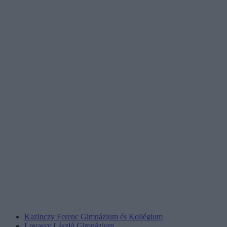
Kazinczy Ferenc Gimnázium és Kollégium
Lovassy László Gimnázium