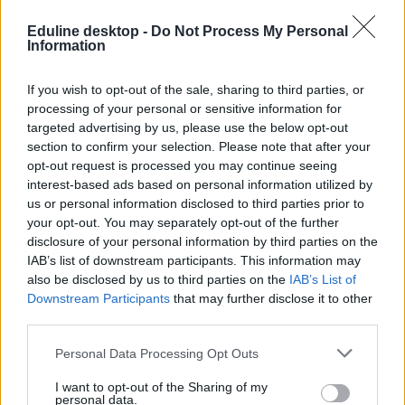
angol - 1
biológia - 1
Eduline desktop -
Do Not Process My Personal
fizika - 1
Information
földrajz - 1
francia - 1
kémia - 1
If you wish to opt-out of the sale, sharing to third parties, or
matek - 2
processing of your personal or sensitive information for
spanyol - 1
targeted advertising by us, please use the below opt-out
section to confirm your selection. Please note that after your
A felvételiben is pontokat érnek
opt-out request is processed you may continue seeing
A népszerű és rangos középiskolai versenyen az elismerés mellett
interest-based ads based on personal information utilized by
azért is érdemes részt venni, mert az elért eredményeket a magyar
us or personal information disclosed to third parties prior to
felsőoktatási intézmények pontokkal jutalmazzák a felsőoktatási
your opt-out. You may separately opt-out of the further
felvételiben.
disclosure of your personal information by third parties on the
Az idén is legnépszerűbb, több mint 17 ezer jelentkezőt
IAB’s list of downstream participants. This information may
vonzó
Eötvös Loránd Tudományegyetemen
például az Országos
also be disclosed by us to third parties on the
IAB’s List of
Középiskolai Tanulmányi Versenyen (OKTV) érettségi
Downstream Participants
that may further disclose it to other
vizsgatárgyból az
third parties.
1-10. helyezés: 100 pontot
Personal Data Processing Opt Outs
11-20. helyezés: 50 pontot
21-30. helyezés: 25 pontot
I want to opt-out of the Sharing of my
personal data.
ér, nem érettségi vizsgatárgyból pedig az 1-10. helyezést 20 ponttal