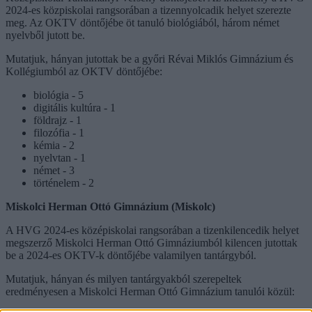
2024-es közpiskolai rangsorában a tizennyolcadik helyet szerezte
meg. Az OKTV döntőjébe öt tanuló biológiából, három német
nyelvből jutott be.
Mutatjuk, hányan jutottak be a győri Révai Miklós Gimnázium és
Kollégiumból az OKTV döntőjébe:
biológia - 5
digitális kultúra - 1
földrajz - 1
filozófia - 1
kémia - 2
nyelvtan - 1
német - 3
történelem - 2
Miskolci Herman Ottó Gimnázium (Miskolc)
A HVG 2024-es középiskolai rangsorában a tizenkilencedik helyet
megszerző Miskolci Herman Ottó Gimnáziumból kilencen jutottak
be a 2024-es OKTV-k döntőjébe valamilyen tantárgyból.
Mutatjuk, hányan és milyen tantárgyakból szerepeltek
eredményesen a Miskolci Herman Ottó Gimnázium tanulói közül: