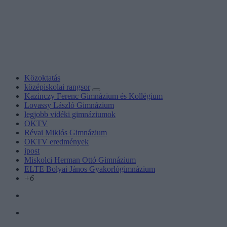
Közoktatás
középiskolai rangsor
Kazinczy Ferenc Gimnázium és Kollégium
Lovassy László Gimnázium
legjobb vidéki gimnáziumok
OKTV
Révai Miklós Gimnázium
OKTV eredmények
ipost
Miskolci Herman Ottó Gimnázium
ELTE Bolyai János Gyakorlógimnázium
+6