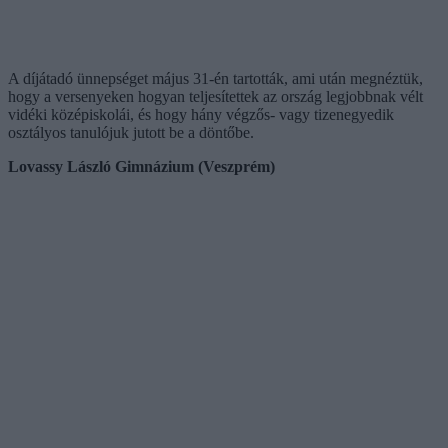
A díjátadó ünnepséget május 31-én tartották, ami után megnéztük,
hogy a versenyeken hogyan teljesítettek az ország legjobbnak vélt
vidéki középiskolái, és hogy hány végzős- vagy tizenegyedik
osztályos tanulójuk jutott be a döntőbe.
Lovassy László Gimnázium (Veszprém)