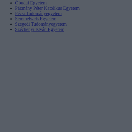
Óbudai Egyetem
Pázmány Péter Katolikus Egyetem
Pécsi Tudományegyetem
Semmelweis Egyetem
Szegedi Tudományegyetem
Széchenyi István Egyetem