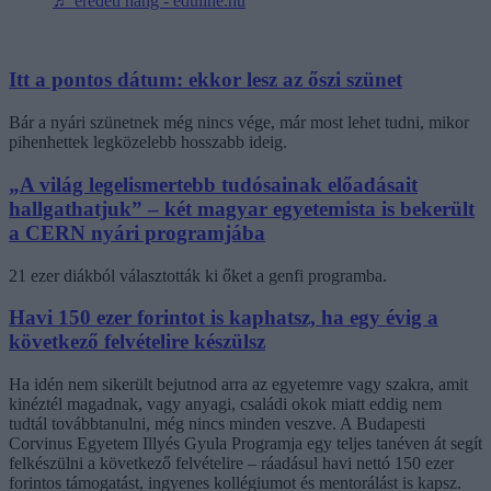
♬ eredeti hang - eduline.hu
Itt a pontos dátum: ekkor lesz az őszi szünet
Bár a nyári szünetnek még nincs vége, már most lehet tudni, mikor
pihenhettek legközelebb hosszabb ideig.
„A világ legelismertebb tudósainak előadásait
hallgathatjuk” – két magyar egyetemista is bekerült
a CERN nyári programjába
21 ezer diákból választották ki őket a genfi programba.
Havi 150 ezer forintot is kaphatsz, ha egy évig a
következő felvételire készülsz
Ha idén nem sikerült bejutnod arra az egyetemre vagy szakra, amit
kinéztél magadnak, vagy anyagi, családi okok miatt eddig nem
tudtál továbbtanulni, még nincs minden veszve. A Budapesti
Corvinus Egyetem Illyés Gyula Programja egy teljes tanéven át segít
felkészülni a következő felvételire – ráadásul havi nettó 150 ezer
forintos támogatást, ingyenes kollégiumot és mentorálást is kapsz.