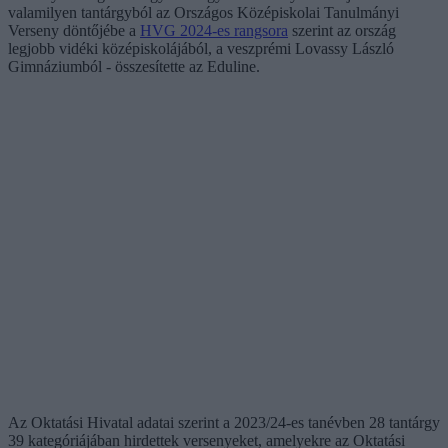
valamilyen tantárgyból az Országos Középiskolai Tanulmányi
Verseny döntőjébe a
HVG 2024-es rangsora
szerint az ország
legjobb vidéki középiskolájából, a veszprémi Lovassy László
Gimnáziumból - összesítette az Eduline.
Az Oktatási Hivatal adatai szerint a 2023/24-es tanévben 28 tantárgy
39 kategóriájában hirdettek versenyeket, amelyekre az Oktatási