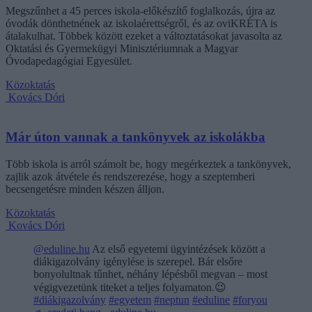
Megszűnhet a 45 perces iskola-előkészítő foglalkozás, újra az
óvodák dönthetnének az iskolaérettségről, és az oviKRÉTA is
átalakulhat. Többek között ezeket a változtatásokat javasolta az
Oktatási és Gyermekügyi Minisztériumnak a Magyar
Óvodapedagógiai Egyesület.
Közoktatás
Kovács Dóri
Már úton vannak a tankönyvek az iskolákba
Több iskola is arról számolt be, hogy megérkeztek a tankönyvek,
zajlik azok átvétele és rendszerezése, hogy a szeptemberi
becsengetésre minden készen álljon.
Közoktatás
Kovács Dóri
@eduline.hu
Az első egyetemi ügyintézések között a
diákigazolvány igénylése is szerepel. Bár elsőre
bonyolultnak tűnhet, néhány lépésből megvan – most
végigvezetünk titeket a teljes folyamaton.😉
#diákigazolvány
#egyetem
#neptun
#eduline
#foryou