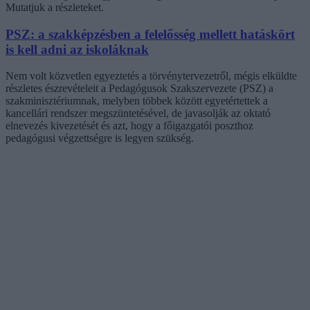
Mutatjuk a részleteket.
PSZ: a szakképzésben a felelősség mellett hatáskört
is kell adni az iskoláknak
Nem volt közvetlen egyeztetés a törvénytervezetről, mégis elküldte
részletes észrevételeit a Pedagógusok Szakszervezete (PSZ) a
szakminisztériumnak, melyben többek között egyetértettek a
kancellári rendszer megszüntetésével, de javasolják az oktató
elnevezés kivezetését és azt, hogy a főigazgatói poszthoz
pedagógusi végzettségre is legyen szükség.