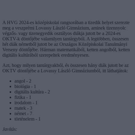
A HVG 2024-es középiskolai rangsorában a tizedik helyet szerezte
meg a veszprémi Lovassy László Gimnázium, aminek tizennyolc
végzős- vagy tizenegyedik osztályos diákja jutott be a 2024-es
OKTV-k döntőjébe valamilyen tantárgyból. A legtöbben, összesen
hét diák németből jutott be az Országos Középiskolai Tanulmányi
Verseny döntőjébe. Hárman matematikából, ketten angolból, ketten
digitális kultúrából szerepeltek eredményesen.
Azt, hogy milyen tantárgyakból, és összesen hány diák jutott be az
OKTV döntőjébe a Lovassy László Gimnáziumból, itt láthatjátok:
angol - 2
biológia - 1
digitális kultúra - 2
fizika - 1
irodalom - 1
matek - 3
német - 7
történelem - 1
Javítás: