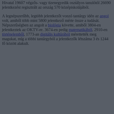
Hivatal 19607 végzős- vagy tizenegyedik osztályos tanulótól 26690
jelentkezést regisztrált az ország 570 középiskolájából.
A legnépszerűbb, legtöbb jelentkezőt vonzó tantárgy idén az
angol
volt, amiből több mint 5800 jelentkező mérte össze a tudását.
Népszerűségben az angolt a
biológia
követte, amiből 3804-en
jelentkeztek az OKTV-re. 3674-en pedig
matematikából
, 2910-en
történelemből
, 1773-an
digitális kultúrából
mérettették meg
magukat, míg a többi tantárgyból a jelentkezők létszáma 3 és 1244
fő között alakult.