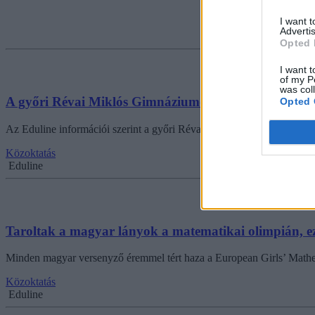
I want 
Advertis
Opted 
I want t
of my P
was col
A győri Révai Miklós Gimnáziumot is elérte a tiltako
Opted 
Az Eduline információi szerint a győri Révai Miklós Gimnázium tanára
Közoktatás
Eduline
Taroltak a magyar lányok a matematikai olimpián, ezü
Minden magyar versenyző éremmel tért haza a European Girls’ Mathem
Közoktatás
Eduline