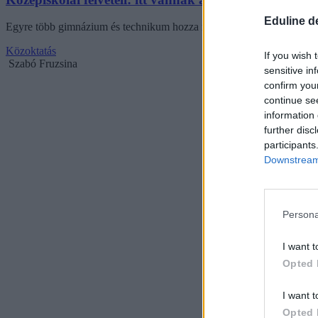
Eduline d
Egyre több gimnázium és technikum hozza nyilvánosságra a szóbeli fel
Közoktatás
If you wish 
Szabó Fruzsina
sensitive in
confirm you
continue se
information 
further disc
participants
Downstream 
Persona
I want t
Opted 
I want t
Opted 