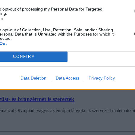
to opt-out of processing my Personal Data for Targeted
ing.
In
o opt-out of Collection, Use, Retention, Sale, and/or Sharing
ersonal Data that Is Unrelated with the Purposes for which it
lected.
záshullám, sokan ott sem vették fel a munkát
Out
i is polgári engedetlenségi akcióba kezdtek.
CONFIRM
Data Deletion
Data Access
Privacy Policy
st- és bronzérmet is szereztek
atical Olympiad, vagyis az európai lányoknak szervezett matematikai o