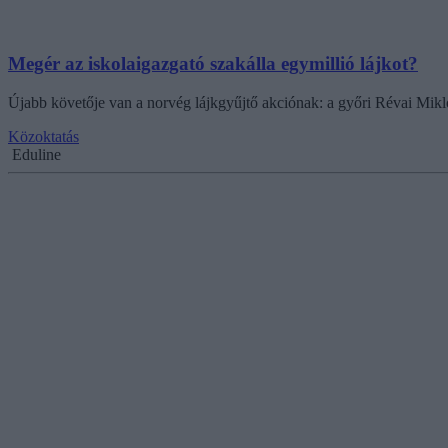
Megér az iskolaigazgató szakálla egymillió lájkot?
Újabb követője van a norvég lájkgyűjtő akciónak: a győri Révai Mikl
Közoktatás
Eduline