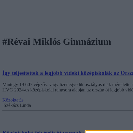
#Révai Miklós Gimnázium
Így teljesítettek a legjobb vidéki középiskolák az O
Mintegy 19 607 végzős- vagy tizenegyedik osztályos diák mérettette
HVG 2024-es középiskolai rangsora alapján az ország öt legjobb vid
Közoktatás
Székács Linda
Középiskolai felvételi: itt vannak az újabb szóbeli po