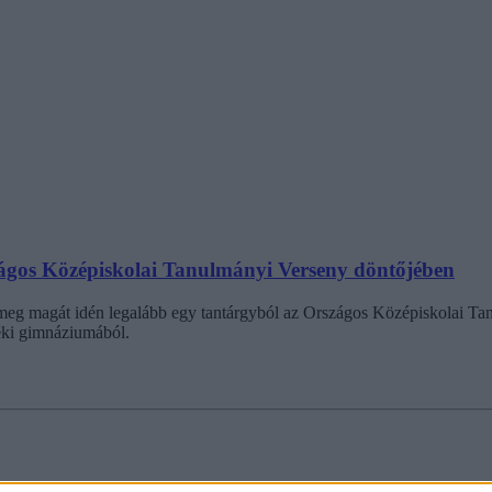
rszágos Középiskolai Tanulmányi Verseny döntőjében
 meg magát idén legalább egy tantárgyból az Országos Középiskolai Ta
éki gimnáziumából.
nthatárok