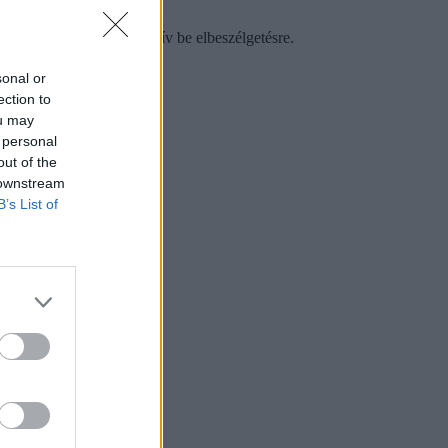
 nem minden jelentkezőt hív be elbeszélgetésre.
sonal or
ection to
ou may
 personal
out of the
 downstream
B’s List of