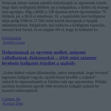
Nemcsak abban vannak jelentős különbségek az egyetemek között,
hogy hány kollégiumi férőhely jut a hallgatókra, a térítési díj összege
sem egységes. Míg a BME-n 100 újonnan felvett egyetemistára 76
férőhely jut, a BGE-n mindössze 16, a legolcsóbb havi kollégiumi
díjak pedig 9300 és 25 500 forint között mozognak a vizsgált
intézményekben. Megnéztük, hol mekkora a kollégiumi kapacitás,
mennyit kell fizetni, és mi alapján dől el, hogy ki költözhet be.
Felsőoktatás
Szöllősi Anna
Dolgoznának az egyetem mellett, mégsem
vállalhatnak diákmunkát – több mint százezer
levelezős hallgatót érinthet a szabály
„Szinte bárhol voltam állásinterjún, mikor megtudták, hogy levelező
tagozatos hallgató vagyok, egyből húzni kezdték a szájukat” –
számolt be tapasztalatairól az Eduline-nak egy egyetemista. Példája
azonban korántsem egyedi: több levelezős hallgató számolt be
hasonló nehézségekről.
Campus life
Kovács Dóri