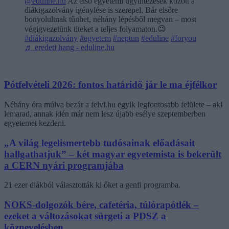
@eduline.hu
Az első egyetemi ügyintézések között a
diákigazolvány igénylése is szerepel. Bár elsőre
bonyolultnak tűnhet, néhány lépésből megvan – most
végigvezetünk titeket a teljes folyamaton.😉
#diákigazolvány
#egyetem
#neptun
#eduline
#foryou
♬ eredeti hang - eduline.hu
Pótfelvételi 2026: fontos határidő jár le ma éjfélkor
Néhány óra múlva bezár a felvi.hu egyik legfontosabb felülete – aki
lemarad, annak idén már nem lesz újabb esélye szeptemberben
egyetemet kezdeni.
„A világ legelismertebb tudósainak előadásait
hallgathatjuk” – két magyar egyetemista is bekerült
a CERN nyári programjába
21 ezer diákból választották ki őket a genfi programba.
NOKS-dolgozók bére, cafetéria, túlórapótlék –
ezeket a változásokat sürgeti a PDSZ a
köznevelésben