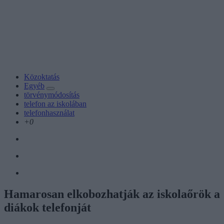
Közoktatás
Egyéb
törvénymódosítás
telefon az iskolában
telefonhasználat
+0
Hamarosan elkobozhatják az iskolaőrök a
diákok telefonját