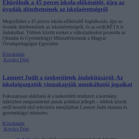
Eltörölnék a 45 perces iskola-előkészítőt, újra az
óvodák dönthetnének az iskolaérettségről
Megszűnhet a 45 perces iskola-előkészítő foglalkozás, újra az
óvodák dönthetnének az iskolaérettségről, és az oviKRÉTA is
átalakulhat. Többek között ezeket a változtatásokat javasolta az
Oktatási és Gyermekügyi Minisztériumnak a Magyar
Óvodapedagógiai Egyesület.
Közoktatás
Kovács Dóri
Lannert Judit a tankerületek átalakításáról: Az
iskolaigazgatók visszakapják munkáltatói jogaikat
Fokozatosan alakítaná át a tankerületi rendszert a kormány,
miközben megszüntetné annak politikai jellegét – többek között
erről beszélt első televíziós interjújában Lannert Judit oktatási és
gyermekügyi miniszter.
Közoktatás
Kovács Dóri