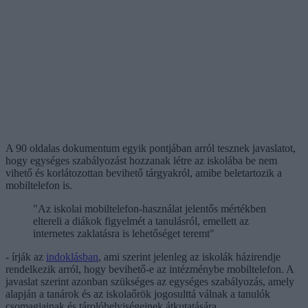
A 90 oldalas dokumentum egyik pontjában arról tesznek javaslatot,
hogy egységes szabályozást hozzanak létre az iskolába be nem
vihető és korlátozottan bevihető tárgyakról, amibe beletartozik a
mobiltelefon is.
"Az iskolai mobiltelefon-használat jelentős mértékben
eltereli a diákok figyelmét a tanulásról, emellett az
internetes zaklatásra is lehetőséget teremt"
- írják az
indoklásban
, ami szerint jelenleg az iskolák házirendje
rendelkezik arról, hogy bevihető-e az intézménybe mobiltelefon. A
javaslat szerint azonban szükséges az egységes szabályozás, amely
alapján a tanárok és az iskolaőrök jogosulttá válnak a tanulók
csomagjainak és tárolóhelyiségeinek átkutatására.