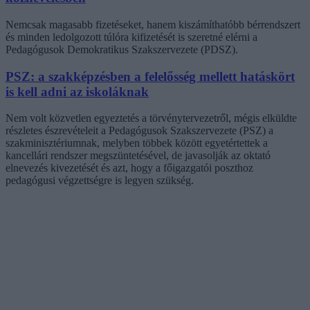
Nemcsak magasabb fizetéseket, hanem kiszámíthatóbb bérrendszert
és minden ledolgozott túlóra kifizetését is szeretné elérni a
Pedagógusok Demokratikus Szakszervezete (PDSZ).
PSZ: a szakképzésben a felelősség mellett hatáskört
is kell adni az iskoláknak
Nem volt közvetlen egyeztetés a törvénytervezetről, mégis elküldte
részletes észrevételeit a Pedagógusok Szakszervezete (PSZ) a
szakminisztériumnak, melyben többek között egyetértettek a
kancellári rendszer megszüntetésével, de javasolják az oktató
elnevezés kivezetését és azt, hogy a főigazgatói poszthoz
pedagógusi végzettségre is legyen szükség.