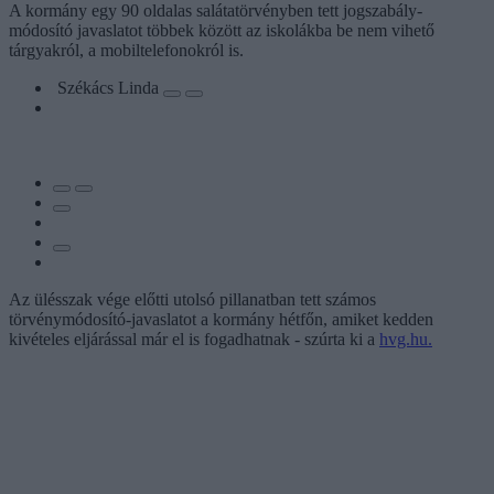
A kormány egy 90 oldalas salátatörvényben tett jogszabály-
módosító javaslatot többek között az iskolákba be nem vihető
tárgyakról, a mobiltelefonokról is.
Székács Linda
Az ülésszak vége előtti utolsó pillanatban tett számos
törvénymódosító-javaslatot a kormány hétfőn, amiket kedden
kivételes eljárással már el is fogadhatnak - szúrta ki a
hvg.hu.