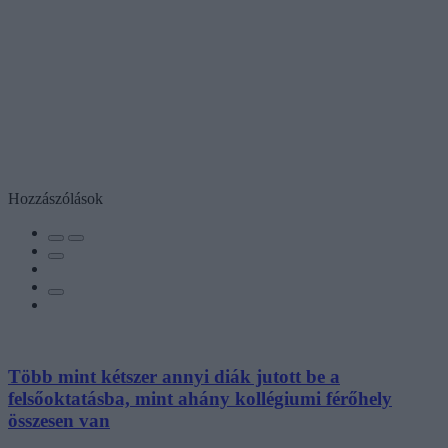
Hozzászólások
Több mint kétszer annyi diák jutott be a
felsőoktatásba, mint ahány kollégiumi férőhely
összesen van