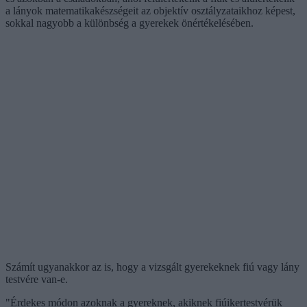
a lányok matematikakészségeit az objektív osztályzataikhoz képest,
sokkal nagyobb a különbség a gyerekek önértékelésében.
Számít ugyanakkor az is, hogy a vizsgált gyerekeknek fiú vagy lány
testvére van-e.
"Érdekes módon azoknak a gyereknek, akiknek fiúikertestvérük