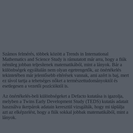
Számos felmérés, többek között a Trends in International
Mathematics and Science Study is rámutatott már arra, hogy a fiúk
némileg jobban teljesítenek matematikából, mint a lányok. Bár a
különbségek egyáltalán nem olyan egetrengetők, az önértékelés
tekintetében már jelentősebb eltérések vannak, ami azért is baj, mert
ez távol tartja a tehetséges nőket a természettudományoktól és
esetlegesen a vezetői pozícióktól is.
Az önértékelés-beli különbségeket a Defacto kutatása is igazolja,
melyben a Twins Early Development Study (TEDS) kutatás adatait
használva ikerpárok adatain keresztül vizsgálták, hogy mi táplálja
azt az elképzelést, hogy a fiúk sokkal jobbak matematikából, mint a
lányok.