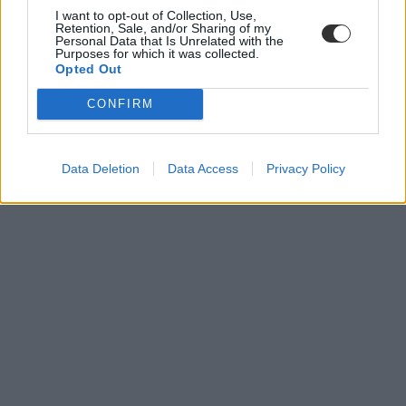
I want to opt-out of Collection, Use,
matektudás
Retention, Sale, and/or Sharing of my
lányok oktatása
Personal Data that Is Unrelated with the
reál tárgyak
Purposes for which it was collected.
Opted Out
CONFIRM
Data Deletion
Data Access
Privacy Policy