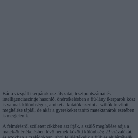
Bár a vizsgált ikerpárok osztályzatai, tesztpontszámai és
intelligenciaszintje hasonló, önértékelésben a fiú-lány ikerpárok közt
is vannak különbségek, amiket a kutatók szerint a szülők torzított
megítélése táplál, de akár a gyerekeket tanító matektanárok esetében
is megjelenik.
A felmérésről született cikkben azt írják, a szülő megítélése adja a
matek-önértékelésben lévő nemek közötti különbség 23 százalékát,
és azokban a családokban, ahol felülértékelik a fiúk és alulértékelik