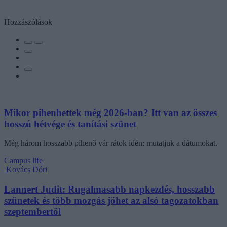
Hozzászólások
Mikor pihenhettek még 2026-ban? Itt van az összes
hosszú hétvége és tanítási szünet
Még három hosszabb pihenő vár rátok idén: mutatjuk a dátumokat.
Campus life
Kovács Dóri
Lannert Judit: Rugalmasabb napkezdés, hosszabb
szünetek és több mozgás jöhet az alsó tagozatokban
szeptembertől