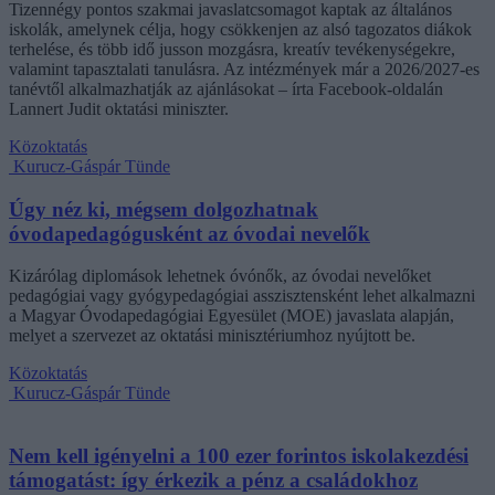
Tizennégy pontos szakmai javaslatcsomagot kaptak az általános
iskolák, amelynek célja, hogy csökkenjen az alsó tagozatos diákok
terhelése, és több idő jusson mozgásra, kreatív tevékenységekre,
valamint tapasztalati tanulásra. Az intézmények már a 2026/2027-es
tanévtől alkalmazhatják az ajánlásokat – írta Facebook-oldalán
Lannert Judit oktatási miniszter.
Közoktatás
Kurucz-Gáspár Tünde
Úgy néz ki, mégsem dolgozhatnak
óvodapedagógusként az óvodai nevelők
Kizárólag diplomások lehetnek óvónők, az óvodai nevelőket
pedagógiai vagy gyógypedagógiai asszisztensként lehet alkalmazni
a Magyar Óvodapedagógiai Egyesület (MOE) javaslata alapján,
melyet a szervezet az oktatási minisztériumhoz nyújtott be.
Közoktatás
Kurucz-Gáspár Tünde
Nem kell igényelni a 100 ezer forintos iskolakezdési
támogatást: így érkezik a pénz a családokhoz