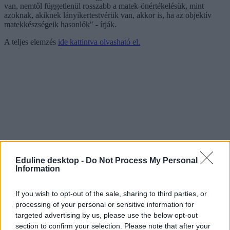
van, nemtől függetlenül rosszabb a matek-önértékelésük, mint
azoknak, akiknek lányikertestvérük van, akkor is, ha az objektív
matekkészségeik hasonlók" - írják.
A teljes elemzés
ide kattintva olvasható el.
Eduline desktop -
Do Not Process My Personal
Information
If you wish to opt-out of the sale, sharing to third parties, or
processing of your personal or sensitive information for
targeted advertising by us, please use the below opt-out
section to confirm your selection. Please note that after your