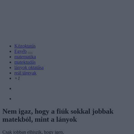
Közoktatás
Egyéb
matematika
matektudás
lányok oktatása
reál tárgyak
+1
Nem igaz, hogy a fiúk sokkal jobbak
matekból, mint a lányok
Csak jobban elhiszik, hogy igen.