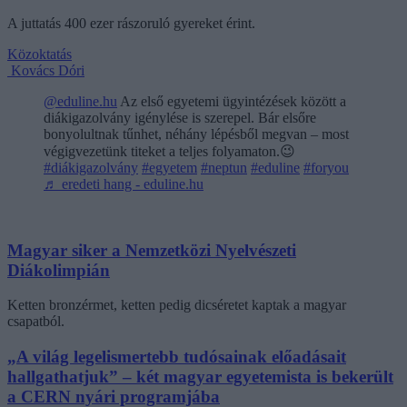
A juttatás 400 ezer rászoruló gyereket érint.
Közoktatás
Kovács Dóri
@eduline.hu
Az első egyetemi ügyintézések között a
diákigazolvány igénylése is szerepel. Bár elsőre
bonyolultnak tűnhet, néhány lépésből megvan – most
végigvezetünk titeket a teljes folyamaton.😉
#diákigazolvány
#egyetem
#neptun
#eduline
#foryou
♬ eredeti hang - eduline.hu
Magyar siker a Nemzetközi Nyelvészeti
Diákolimpián
Ketten bronzérmet, ketten pedig dicséretet kaptak a magyar
csapatból.
„A világ legelismertebb tudósainak előadásait
hallgathatjuk” – két magyar egyetemista is bekerült
a CERN nyári programjába