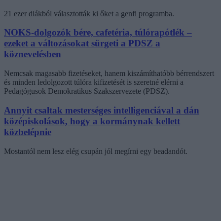
21 ezer diákból választották ki őket a genfi programba.
NOKS-dolgozók bére, cafetéria, túlórapótlék –
ezeket a változásokat sürgeti a PDSZ a
köznevelésben
Nemcsak magasabb fizetéseket, hanem kiszámíthatóbb bérrendszert
és minden ledolgozott túlóra kifizetését is szeretné elérni a
Pedagógusok Demokratikus Szakszervezete (PDSZ).
Annyit csaltak mesterséges intelligenciával a dán
középiskolások, hogy a kormánynak kellett
közbelépnie
Mostantól nem lesz elég csupán jól megírni egy beadandót.