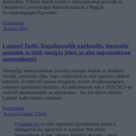
átalakulhat. Többek között ezeket a változtatásokat javasolta az
Oktatási és Gyermekügyi Minisztériumnak a Magyar
Óvodapedagógiai Egyesület.
Közoktatás
Kovács Dóri
Lannert Judit: Rugalmasabb napkezdés, hosszabb
szünetek és több mozgás jöhet az alsó tagozatokban
szeptembertől
Tizennégy pontos szakmai javaslatcsomagot kaptak az általános
iskolák, amelynek célja, hogy csökkenjen az alsó tagozatos diákok
terhelése, és több idő jusson mozgásra, kreatív tevékenységekre,
valamint tapasztalati tanulásra. Az intézmények már a 2026/2027-es
tanévtől alkalmazhatják az ajánlásokat – írta Facebook-oldalán
Lannert Judit oktatási miniszter.
Közoktatás
Kurucz-Gáspár Tünde
@eduline.hu
Az első egyetemi ügyintézések között a
diákigazolvány igénylése is szerepel. Bár elsőre
bonyolultnak tűnhet, néhány lépésből megvan – most