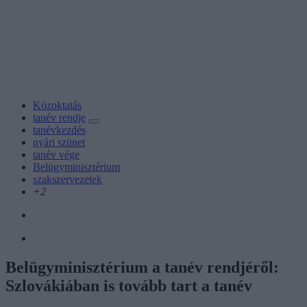
Közoktatás
tanév rendje
tanévkezdés
nyári szünet
tanév vége
Belügyminisztérium
szakszervezetek
+2
Belügyminisztérium a tanév rendjéről:
Szlovákiában is tovább tart a tanév