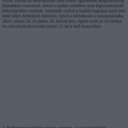
PDSZ szerint az előterjesztők nem vették figyelembe Magyarország
klimatikus viszonyait, mivel a tanítás zömében nem légkondicionált
helyiségekben történik. Szerintük ezeket a tanítási napokat azért sem
lehet teljes értékűnek tekinteni, mivel a beiratkozás a középiskolába
2024. június 24. és június 26. között lesz, éppen ezért az évzárókat
és a bizonyítványosztást június 21-ig le kell bonyolítan.
A Belügyminisztérium szerint azonban „az iskolaépületek