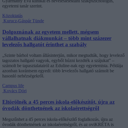
Gyarmathy Éva klinikai és neveléslélektani szakpszichológus,
egyetemi tanár szerint.
Közoktatás
Kurucz-Gáspár Tünde
Dolgoznának az egyetem mellett, mégsem
vállalhatnak diákmunkát – több mint százezer
levelezős hallgatót érinthet a szabály
„Szinte bárhol voltam állásinterjún, mikor megtudták, hogy levelező
tagozatos hallgató vagyok, egyből húzni kezdték a szájukat” –
számolt be tapasztalatairól az Eduline-nak egy egyetemista. Példája
azonban korántsem egyedi: több levelezős hallgató számolt be
hasonló nehézségekről.
Campus life
Kovács Dóri
Eltörölnék a 45 perces iskola-előkészítőt, újra az
óvodák dönthetnének az iskolaérettségről
Megszűnhet a 45 perces iskola-előkészítő foglalkozás, újra az
óvodák dönthetnének az iskolaérettségről, és az oviKRÉTA is