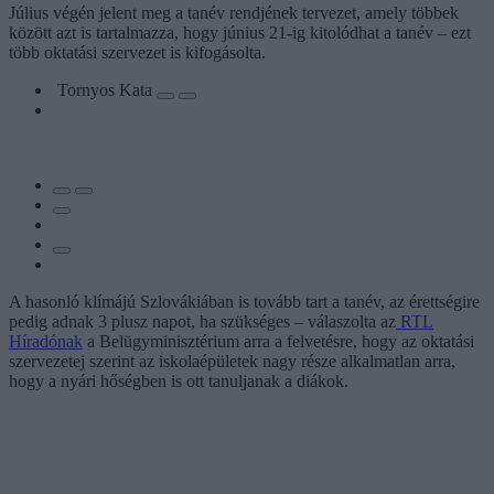
Július végén jelent meg a tanév rendjének tervezet, amely többek
között azt is tartalmazza, hogy június 21-ig kitolódhat a tanév – ezt
több oktatási szervezet is kifogásolta.
Tornyos Kata
A hasonló klímájú Szlovákiában is tovább tart a tanév, az érettségire
pedig adnak 3 plusz napot, ha szükséges – válaszolta az
RTL
Híradónak
a Belügyminisztérium arra a felvetésre, hogy az oktatási
szervezetej szerint az iskolaépületek nagy része alkalmatlan arra,
hogy a nyári hőségben is ott tanuljanak a diákok.