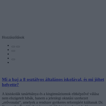
Hozzászólások
Mi a baj a 8 osztályos általános iskolával, és mi jöhet
helyette?
A kisiskolák tanárhiánya és a kisgimnáziumok elitképzővé válása
nem elszigetelt hibák, hanem a jelenlegi oktatási szerkezet
„erővonalai”, amelyek a rendszer gyökeres reformjáért kiáltanak Dr.