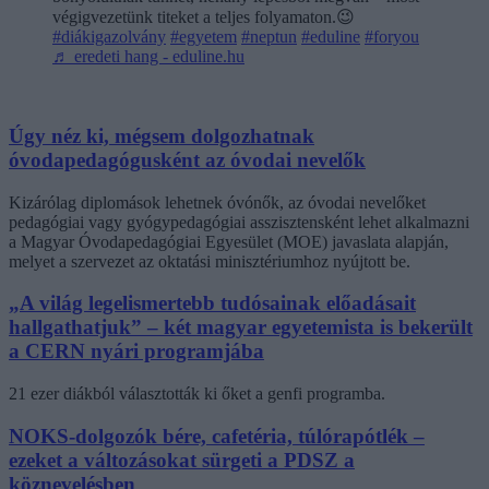
végigvezetünk titeket a teljes folyamaton.😉
#diákigazolvány
#egyetem
#neptun
#eduline
#foryou
♬ eredeti hang - eduline.hu
Úgy néz ki, mégsem dolgozhatnak
óvodapedagógusként az óvodai nevelők
Kizárólag diplomások lehetnek óvónők, az óvodai nevelőket
pedagógiai vagy gyógypedagógiai asszisztensként lehet alkalmazni
a Magyar Óvodapedagógiai Egyesület (MOE) javaslata alapján,
melyet a szervezet az oktatási minisztériumhoz nyújtott be.
„A világ legelismertebb tudósainak előadásait
hallgathatjuk” – két magyar egyetemista is bekerült
a CERN nyári programjába
21 ezer diákból választották ki őket a genfi programba.
NOKS-dolgozók bére, cafetéria, túlórapótlék –
ezeket a változásokat sürgeti a PDSZ a
köznevelésben