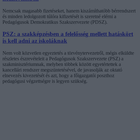
Nemcsak magasabb fizetéseket, hanem kiszámíthatóbb bérrendszert
és minden ledolgozott túlóra kifizetését is szeretné elérni a
Pedagógusok Demokratikus Szakszervezete (PDSZ).
PSZ: a szakképzésben a felelősség mellett hatáskört
is kell adni az iskoláknak
Nem volt közvetlen egyeztetés a törvénytervezetről, mégis elküldte
részletes észrevételeit a Pedagógusok Szakszervezete (PSZ) a
szakminisztériumnak, melyben többek között egyetértettek a
kancellári rendszer megszüntetésével, de javasolják az oktató
elnevezés kivezetését és azt, hogy a főigazgatói poszthoz
pedagógusi végzettségre is legyen szükség.