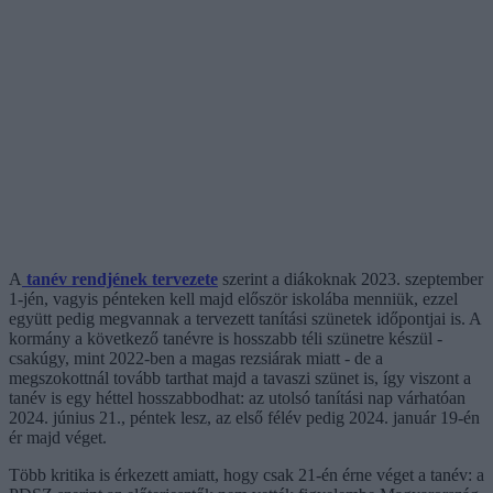
A
tanév rendjének tervezete
szerint a diákoknak 2023. szeptember
1-jén, vagyis pénteken kell majd először iskolába menniük, ezzel
együtt pedig megvannak a tervezett tanítási szünetek időpontjai is. A
kormány a következő tanévre is hosszabb téli szünetre készül -
csakúgy, mint 2022-ben a magas rezsiárak miatt - de a
megszokottnál tovább tarthat majd a tavaszi szünet is, így viszont a
tanév is egy héttel hosszabbodhat: az utolsó tanítási nap várhatóan
2024. június 21., péntek lesz, az első félév pedig 2024. január 19-én
ér majd véget.
Több kritika is érkezett amiatt, hogy csak 21-én érne véget a tanév: a