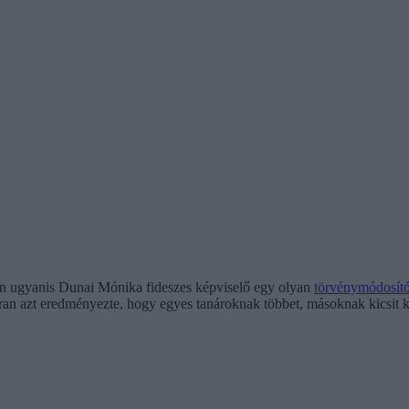
ően ugyanis Dunai Mónika fideszes képviselő egy olyan
törvénymódosító 
ran azt eredményezte, hogy egyes tanároknak többet, másoknak kicsit ke