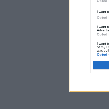
Opted 
I want t
Opted 
I want 
Advertis
Opted 
I want t
of my P
was col
Opted 