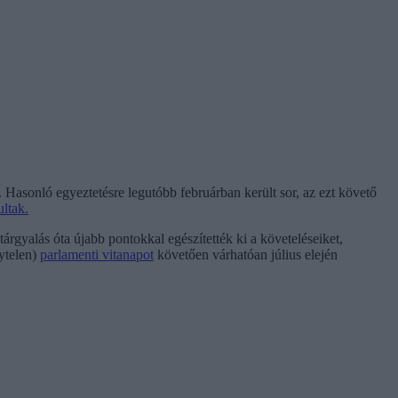
Hasonló egyeztetésre legutóbb februárban került sor, az ezt követő
ltak.
tárgyalás óta újabb pontokkal egészítették ki a követeléseiket,
nytelen)
parlamenti vitanapot
követően várhatóan július elején