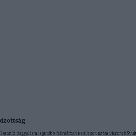
izottság
sonló tárgyalásra legutóbb februárban került sor, azóta viszont bővült 