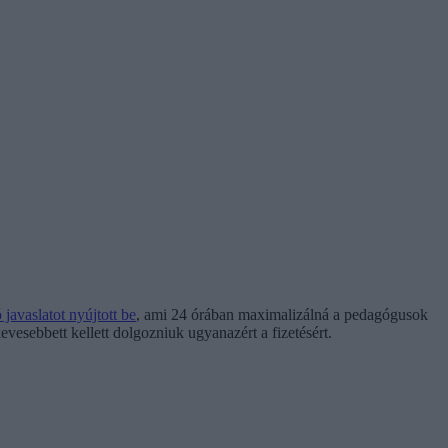
javaslatot nyújtott be
, ami 24 órában maximalizálná a pedagógusok
vesebbett kellett dolgozniuk ugyanazért a fizetésért.