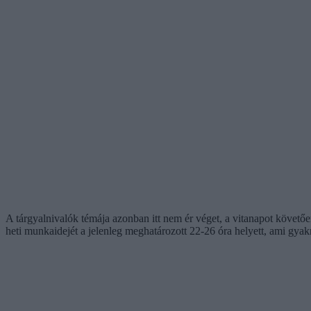
A tárgyalnivalók témája azonban itt nem ér véget, a vitanapot követ
heti munkaidejét a jelenleg meghatározott 22-26 óra helyett, ami gyak