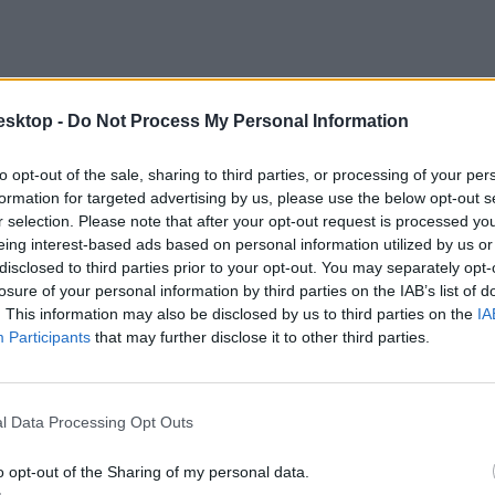
esktop -
Do Not Process My Personal Information
to opt-out of the sale, sharing to third parties, or processing of your per
formation for targeted advertising by us, please use the below opt-out s
r selection. Please note that after your opt-out request is processed y
eing interest-based ads based on personal information utilized by us or
disclosed to third parties prior to your opt-out. You may separately opt-
losure of your personal information by third parties on the IAB’s list of
. This information may also be disclosed by us to third parties on the
IA
Participants
that may further disclose it to other third parties.
telései között, nem abban a formában, ahogy az a most benyújtott java
essék ki. Követelésüket arra 2009-es kutatására alapozzák (Tárki 2009
ákra való felkészülés, dolgozatjavítás, adminisztrációs feladatok és kapc
l Data Processing Opt Outs
o opt-out of the Sharing of my personal data.