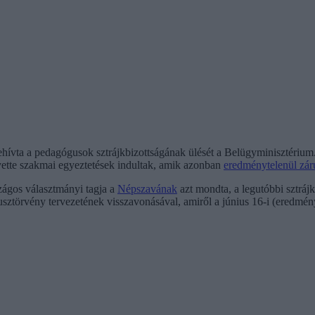
ívta a pedagógusok sztrájkbizottságának ülését a Belügyminisztérium. 
yette szakmai egyeztetések indultak, amik azonban
eredménytelenül záru
ágos választmányi tagja a
Népszavának
azt mondta, a legutóbbi sztrájk
tusztörvény tervezetének visszavonásával, amiről a június 16-i (eredmé