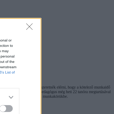
sonal or
ection to
ou may
 personal
out of the
 downstream
B’s List of
slatban van. Helyette azt szeretnék elérni, hogy a kötelező munkaidő
), ami kimondja, hogy egy pedagógus még heti 22 tanóra megtartásával
solattartás is beletartozik a munkakörükbe.