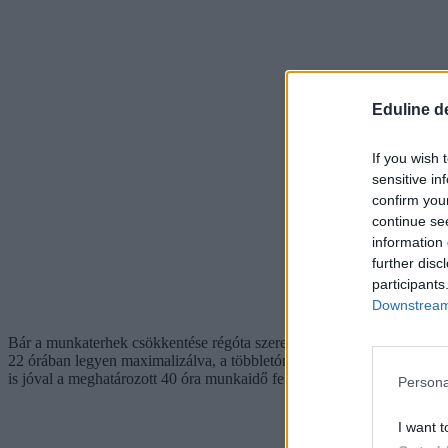
Eduline d
If you wish 
sensitive in
confirm you
continue se
information 
further disc
participants
Downstream 
Bár a munkaterhek csökkentése régóta szerepel a szakszervezetek köve
22 órában legyen maximalizálva, a többletórákat pedig túlóraként fiz
is jóval a meghatározott 40 óra munkaidő felett dolgozik, hiszen az ór
Persona
I want t