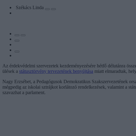
Székács Linda
Az érdekvédelmi szervezetek kezdeményezésére hétfő délutánra összeh
ülések a
státusztörvény tervezetének benyújtása
miatt elmaradtak, hel
Nagy Erzsébet, a Pedagógusok Demokratikus Szakszervezetének orsz
mégpedig az iskolai sztrájkot korlátozó rendelkezések, valamint a stá
szavazhat a parlament.