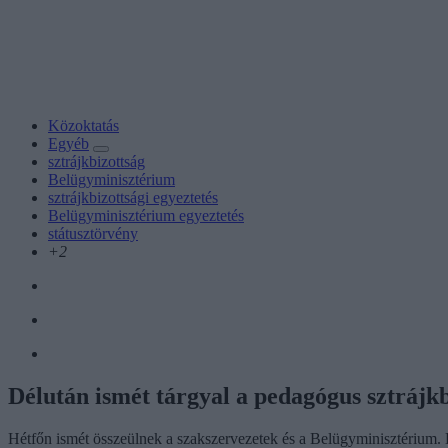
Közoktatás
Egyéb
sztrájkbizottság
Belügyminisztérium
sztrájkbizottsági egyeztetés
Belügyminisztérium egyeztetés
státusztörvény
+2
Délután ismét tárgyal a pedagógus sztrájkb
Hétfőn ismét összeülnek a szakszervezetek és a Belügyminisztérium. Ha