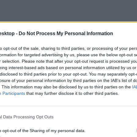
esktop -
Do Not Process My Personal Information
to opt-out of the sale, sharing to third parties, or processing of your per
formation for targeted advertising by us, please use the below opt-out s
r selection. Please note that after your opt-out request is processed y
eing interest-based ads based on personal information utilized by us or
disclosed to third parties prior to your opt-out. You may separately opt-
losure of your personal information by third parties on the IAB’s list of
. This information may also be disclosed by us to third parties on the
IA
Participants
that may further disclose it to other third parties.
a azt kommunikálja, hogy a szakszervezetek szerintük nem látják át, 
l Data Processing Opt Outs
uk. Ezzel szemben a szakszervezetek szerint éppen az uniós megállapodá
a, egyetért
azzal, hogy az uniós forrásoktól függetlenül kellene bért 
o opt-out of the Sharing of my personal data.
kozata alapján
nagyon közelinek érzi már a konszenzust
a zajló egyeztet