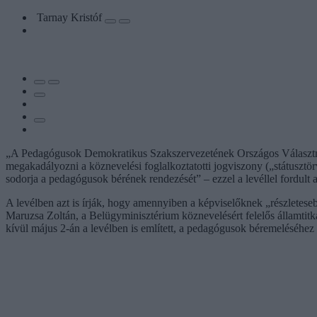
Tarnay Kristóf
„A Pedagógusok Demokratikus Szakszervezetének Országos Választmán
megakadályozni a köznevelési foglalkoztatotti jogviszony („státuszt
sodorja a pedagógusok bérének rendezését” – ezzel a levéllel fordult
A levélben azt is írják, hogy amennyiben a képviselőknek „részletese
Maruzsa Zoltán, a Belügyminisztérium köznevelésért felelős államtitk
kívül május 2-án a levélben is említett, a pedagógusok béremeléséhez f