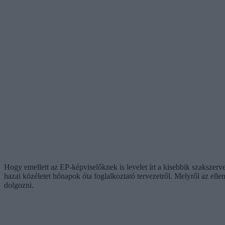
Hogy emellett az EP-képviselőknek is levelet írt a kisebbik szakszer
hazai közéletet hónapok óta foglalkoztató tervezetről. Melyről az ell
dolgozni.