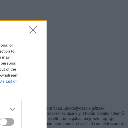
sonal or
ection to
ou may
 personal
out of the
 downstream
B’s List of
hogy a baloldal valamilyen formában „akadályozza a pénzek
sokat be nem tartó jogállástervezet az akadály. Novák Katalin államfő
emelni a pedagógusoknak, de ez ettől önmagában még nem fog így
éseken, a PDSZ-nek azonban nem jönnek ki az általa említett számok.