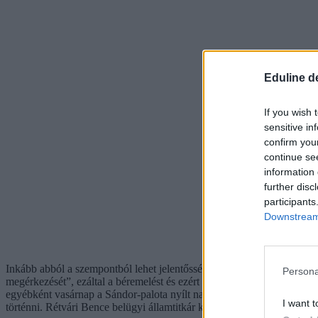
Eduline d
If you wish 
sensitive in
confirm you
continue se
information 
further disc
participants
Downstream 
Inkább abból a szempontból lehet jelentőssége, hogy a kormány régót
Persona
megérkezését”, ezáltal a béremelést és ezért náluk kellene tiltakozni
egyébként vasárnap a Sándor-palota nyílt napjára váróknak
azt mondt
I want t
történni. Rétvári Bence belügyi államtitkár közben egy minapi nyilat