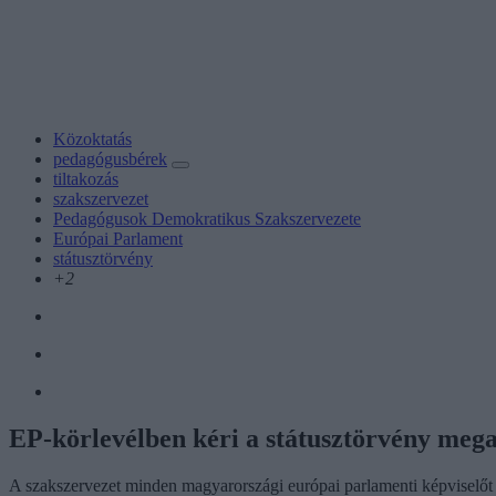
Közoktatás
pedagógusbérek
tiltakozás
szakszervezet
Pedagógusok Demokratikus Szakszervezete
Európai Parlament
státusztörvény
+2
EP-körlevélben kéri a státusztörvény meg
A szakszervezet minden magyarországi európai parlamenti képviselőt