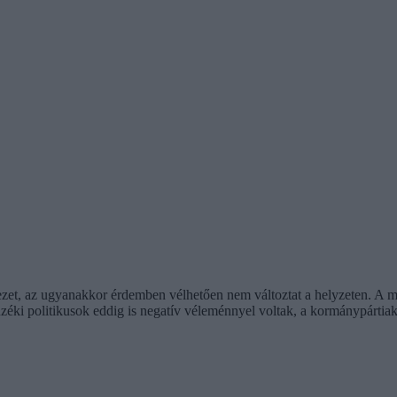
vezet, az ugyanakkor érdemben vélhetően nem változtat a helyzeten. A 
enzéki politikusok eddig is negatív véleménnyel voltak, a kormánypártia