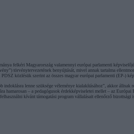
ya felkéri Magyarország valamennyi európai parlamenti képviselőjét –
örvény”) törvénytervezetének benyújtását, mivel annak tartalma ellen
 a PDSZ közlésük szerint az összes magyar európai parlamenti (EP-) ké
bb indoklásra lenne szüksége véleménye kialakításához”, akkor állnak r
ára hamarosan – a pedagógusok érdekképviseletei mellet – az Európai Bi
elhasználni kívánt támogatási program vállalásait ellenőrző bizottsági i