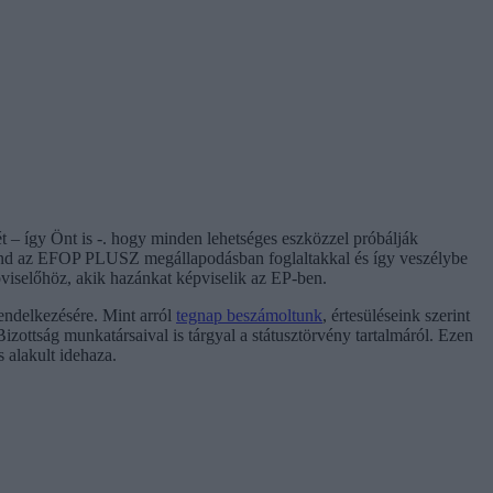
 így Önt is -. hogy minden lehetséges eszközzel próbálják
tmond az EFOP PLUSZ megállapodásban foglaltakkal és így veszélybe
pviselőhöz, akik hazánkat képviselik az EP-ben.
endelkezésére. Mint arról
tegnap beszámoltunk
, értesüléseink szerint
zottság munkatársaival is tárgyal a státusztörvény tartalmáról. Ezen
s alakult idehaza.