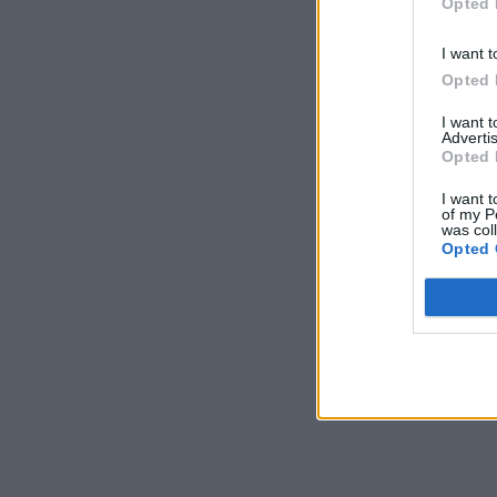
Opted 
I want t
Opted 
I want 
Advertis
Opted 
I want t
of my P
was col
Opted 