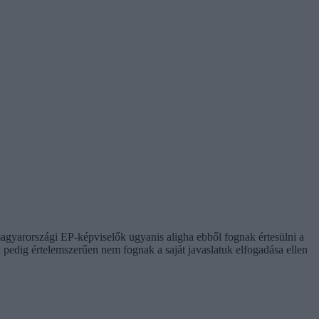
magyarországi EP-képviselők ugyanis aligha ebből fognak értesülni a
k pedig értelemszerűen nem fognak a saját javaslatuk elfogadása ellen