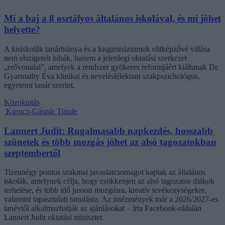
Mi a baj a 8 osztályos általános iskolával, és mi jöhet
helyette?
A kisiskolák tanárhiánya és a kisgimnáziumok elitképzővé válása
nem elszigetelt hibák, hanem a jelenlegi oktatási szerkezet
„erővonalai”, amelyek a rendszer gyökeres reformjáért kiáltanak Dr.
Gyarmathy Éva klinikai és neveléslélektani szakpszichológus,
egyetemi tanár szerint.
Közoktatás
Kurucz-Gáspár Tünde
Lannert Judit: Rugalmasabb napkezdés, hosszabb
szünetek és több mozgás jöhet az alsó tagozatokban
szeptembertől
Tizennégy pontos szakmai javaslatcsomagot kaptak az általános
iskolák, amelynek célja, hogy csökkenjen az alsó tagozatos diákok
terhelése, és több idő jusson mozgásra, kreatív tevékenységekre,
valamint tapasztalati tanulásra. Az intézmények már a 2026/2027-es
tanévtől alkalmazhatják az ajánlásokat – írta Facebook-oldalán
Lannert Judit oktatási miniszter.