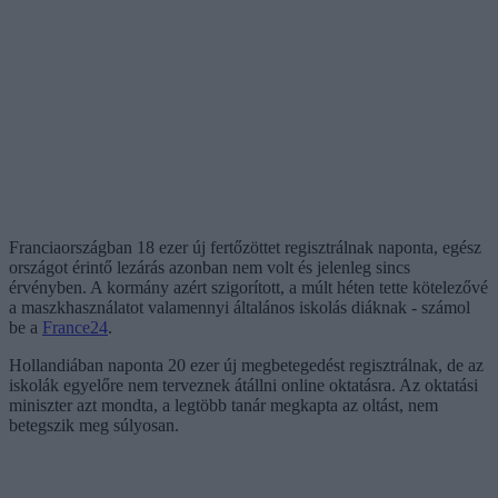
Franciaországban 18 ezer új fertőzöttet regisztrálnak naponta, egész
országot érintő lezárás azonban nem volt és jelenleg sincs
érvényben. A kormány azért szigorított, a múlt héten tette kötelezővé
a maszkhasználatot valamennyi általános iskolás diáknak - számol
be a
France24
.
Hollandiában naponta 20 ezer új megbetegedést regisztrálnak, de az
iskolák egyelőre nem terveznek átállni online oktatásra. Az oktatási
miniszter azt mondta, a legtöbb tanár megkapta az oltást, nem
betegszik meg súlyosan.