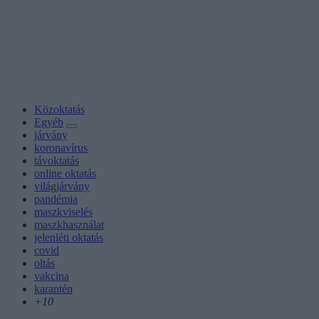
Közoktatás
Egyéb
járvány
koronavírus
távoktatás
online oktatás
világjárvány
pandémia
maszkviselés
maszkhasználat
jelenléti oktatás
covid
oltás
vakcina
karantén
+10