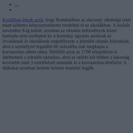
Korábban írtunk arról
, hogy Romániában az alacsony oltottsági szint
miatt kéthetes kényszerszünetet rendeltek el az iskolákban. A lezárás
november 8-ig tartott, azonban az oktatási intézmények közel
harmada nem nyithatott ki: a kormány ugyanis azoknak az
óvodáknak és iskoláknak engedélyezte a jelenléti oktatás folytatását,
ahol a személyzet legalább 60 százaléka már megkapta a
koronavírus elleni oltást. Hétfőtől azon az 1700 településen is
áttérhetnek a jelenléti oktatásra, ahol az utóbbi két hétben a lakosság
kevesebb mint 3 ezrelékénél mutatták ki a koronavírus-fertőzést. A
diákokat azonban hetente kétszer tesztelni fogják.