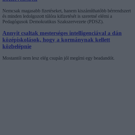
Nemcsak magasabb fizetéseket, hanem kiszámíthatóbb bérrendszert
és minden ledolgozott túlóra kifizetését is szeretné elérni a
Pedagógusok Demokratikus Szakszervezete (PDSZ).
Annyit csaltak mesterséges intelligenciával a dán
középiskolások, hogy a kormánynak kellett
közbelépnie
Mostantól nem lesz elég csupán jól megírni egy beadandót.