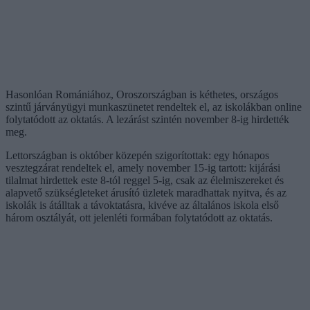
Hasonlóan Romániához, Oroszországban is kéthetes, országos
szintű járványügyi munkaszünetet rendeltek el, az iskolákban online
folytatódott az oktatás. A lezárást szintén november 8-ig hirdették
meg.
Lettországban is október közepén szigorítottak: egy hónapos
vesztegzárat rendeltek el, amely november 15-ig tartott: kijárási
tilalmat hirdettek este 8-tól reggel 5-ig, csak az élelmiszereket és
alapvető szükségleteket árusító üzletek maradhattak nyitva, és az
iskolák is átálltak a távoktatásra, kivéve az általános iskola első
három osztályát, ott jelenléti formában folytatódott az oktatás.