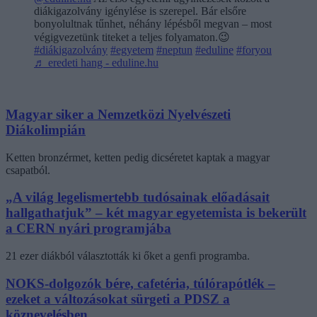
diákigazolvány igénylése is szerepel. Bár elsőre
bonyolultnak tűnhet, néhány lépésből megvan – most
végigvezetünk titeket a teljes folyamaton.😉
#diákigazolvány
#egyetem
#neptun
#eduline
#foryou
♬ eredeti hang - eduline.hu
Magyar siker a Nemzetközi Nyelvészeti
Diákolimpián
Ketten bronzérmet, ketten pedig dicséretet kaptak a magyar
csapatból.
„A világ legelismertebb tudósainak előadásait
hallgathatjuk” – két magyar egyetemista is bekerült
a CERN nyári programjába
21 ezer diákból választották ki őket a genfi programba.
NOKS-dolgozók bére, cafetéria, túlórapótlék –
ezeket a változásokat sürgeti a PDSZ a
köznevelésben