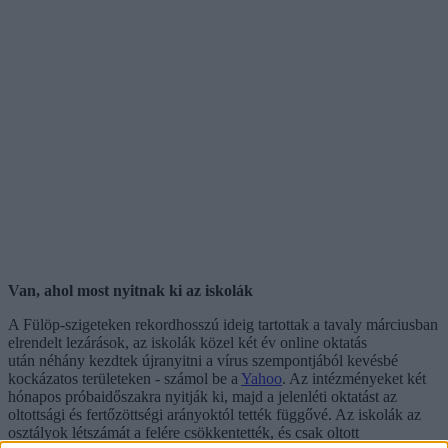
Van, ahol most nyitnak ki az iskolák
A Fülöp-szigeteken rekordhosszú ideig tartottak a tavaly márciusban
elrendelt lezárások, az iskolák közel két év online oktatás
után néhány kezdtek újranyitni a vírus szempontjából kevésbé
kockázatos területeken - számol be a
Yahoo
. Az intézményeket két
hónapos próbaidőszakra nyitják ki, majd a jelenléti oktatást az
oltottsági és fertőzöttségi arányoktól tették függővé. Az iskolák az
osztályok létszámát a felére csökkentették, és csak oltott