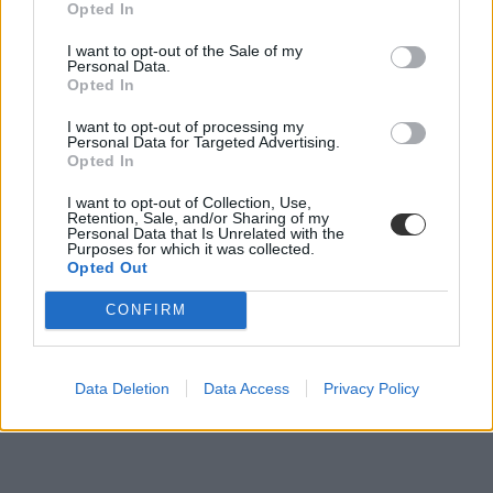
Opted In
I want to opt-out of the Sale of my
Personal Data.
Opted In
járvány
I want to opt-out of processing my
koronavírus
Personal Data for Targeted Advertising.
távoktatás
Opted In
online oktatás
világjárvány
I want to opt-out of Collection, Use,
pandémia
Retention, Sale, and/or Sharing of my
maszkviselés
Personal Data that Is Unrelated with the
Purposes for which it was collected.
maszkhasználat
Opted Out
jelenléti oktatás
covid
oltás
CONFIRM
vakcina
karantén
Data Deletion
Data Access
Privacy Policy