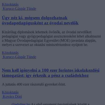
Közoktatás
Kurucz-Gáspár Tünde
Úgy néz ki, mégsem dolgozhatnak
óvodapedagógusként az óvodai nevelők
Kizárólag diplomások lehetnek óvónők, az óvodai nevelőket
pedagógiai vagy gyógypedagógiai asszisztensként lehet alkalmazni
a Magyar Óvodapedagógiai Egyesület (MOE) javaslata alapján,
melyet a szervezet az oktatási minisztériumhoz nyújtott be.
Közoktatás
Kurucz-Gáspár Tünde
Nem kell igényelni a 100 ezer forintos iskolakezdési
támogatást: így érkezik a pénz a családokhoz
A juttatás 400 ezer rászoruló gyereket érint.
Közoktatás
Kovács Dóri
@eduline.hu
Az első egyetemi ügyintézések között a