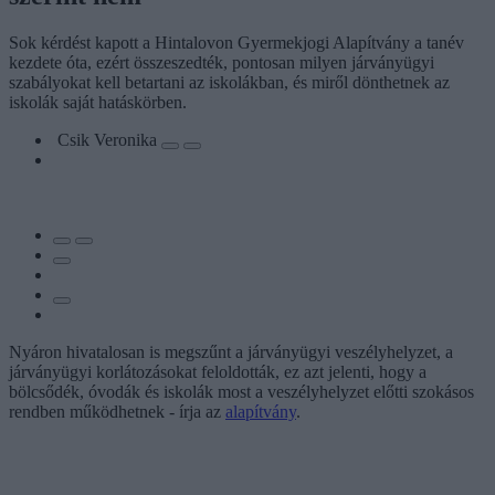
Sok kérdést kapott a Hintalovon Gyermekjogi Alapítvány a tanév
kezdete óta, ezért összeszedték, pontosan milyen járványügyi
szabályokat kell betartani az iskolákban, és miről dönthetnek az
iskolák saját hatáskörben.
Csik Veronika
Nyáron hivatalosan is megszűnt a járványügyi veszélyhelyzet, a
járványügyi korlátozásokat feloldották, ez azt jelenti, hogy a
bölcsődék, óvodák és iskolák most a veszélyhelyzet előtti szokásos
rendben működhetnek - írja az
alapítvány
.