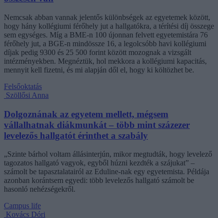
Nemcsak abban vannak jelentős különbségek az egyetemek között,
hogy hány kollégiumi férőhely jut a hallgatókra, a térítési díj összege
sem egységes. Míg a BME-n 100 újonnan felvett egyetemistára 76
férőhely jut, a BGE-n mindössze 16, a legolcsóbb havi kollégiumi
díjak pedig 9300 és 25 500 forint között mozognak a vizsgált
intézményekben. Megnéztük, hol mekkora a kollégiumi kapacitás,
mennyit kell fizetni, és mi alapján dől el, hogy ki költözhet be.
Felsőoktatás
Szöllősi Anna
Dolgoznának az egyetem mellett, mégsem
vállalhatnak diákmunkát – több mint százezer
levelezős hallgatót érinthet a szabály
„Szinte bárhol voltam állásinterjún, mikor megtudták, hogy levelező
tagozatos hallgató vagyok, egyből húzni kezdték a szájukat” –
számolt be tapasztalatairól az Eduline-nak egy egyetemista. Példája
azonban korántsem egyedi: több levelezős hallgató számolt be
hasonló nehézségekről.
Campus life
Kovács Dóri