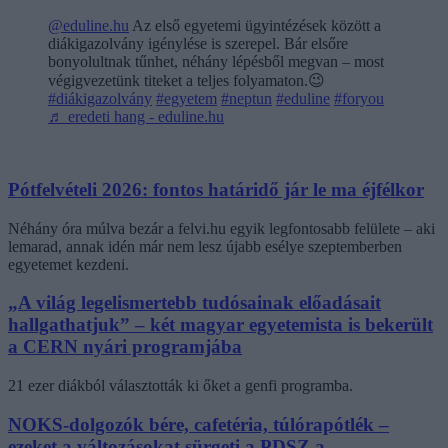
@eduline.hu
Az első egyetemi ügyintézések között a
diákigazolvány igénylése is szerepel. Bár elsőre
bonyolultnak tűnhet, néhány lépésből megvan – most
végigvezetünk titeket a teljes folyamaton.😉
#diákigazolvány
#egyetem
#neptun
#eduline
#foryou
♬ eredeti hang - eduline.hu
Pótfelvételi 2026: fontos határidő jár le ma éjfélkor
Néhány óra múlva bezár a felvi.hu egyik legfontosabb felülete – aki
lemarad, annak idén már nem lesz újabb esélye szeptemberben
egyetemet kezdeni.
„A világ legelismertebb tudósainak előadásait
hallgathatjuk” – két magyar egyetemista is bekerült
a CERN nyári programjába
21 ezer diákból választották ki őket a genfi programba.
NOKS-dolgozók bére, cafetéria, túlórapótlék –
ezeket a változásokat sürgeti a PDSZ a