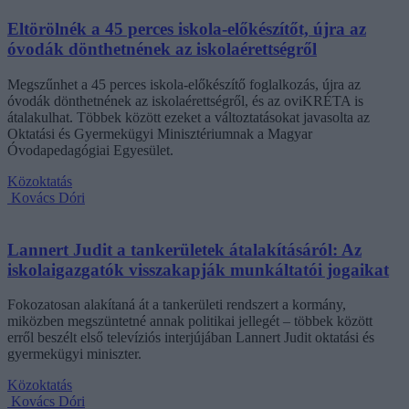
Eltörölnék a 45 perces iskola-előkészítőt, újra az
óvodák dönthetnének az iskolaérettségről
Megszűnhet a 45 perces iskola-előkészítő foglalkozás, újra az
óvodák dönthetnének az iskolaérettségről, és az oviKRÉTA is
átalakulhat. Többek között ezeket a változtatásokat javasolta az
Oktatási és Gyermekügyi Minisztériumnak a Magyar
Óvodapedagógiai Egyesület.
Közoktatás
Kovács Dóri
Lannert Judit a tankerületek átalakításáról: Az
iskolaigazgatók visszakapják munkáltatói jogaikat
Fokozatosan alakítaná át a tankerületi rendszert a kormány,
miközben megszüntetné annak politikai jellegét – többek között
erről beszélt első televíziós interjújában Lannert Judit oktatási és
gyermekügyi miniszter.
Közoktatás
Kovács Dóri