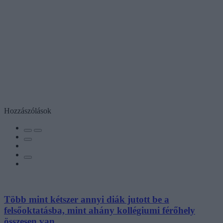
Hozzászólások
Több mint kétszer annyi diák jutott be a
felsőoktatásba, mint ahány kollégiumi férőhely
összesen van