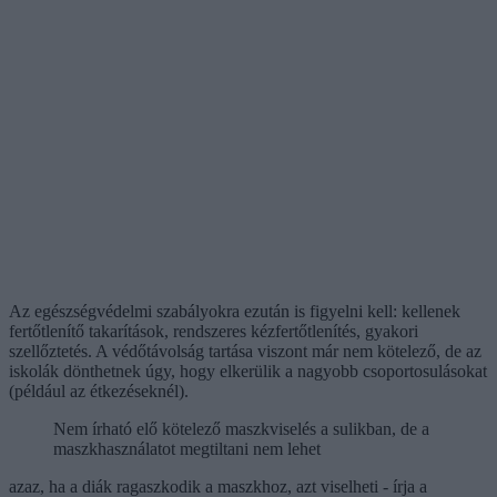
Az egészségvédelmi szabályokra ezután is figyelni kell: kellenek
fertőtlenítő takarítások, rendszeres kézfertőtlenítés, gyakori
szellőztetés. A védőtávolság tartása viszont már nem kötelező, de az
iskolák dönthetnek úgy, hogy elkerülik a nagyobb csoportosulásokat
(például az étkezéseknél).
Nem írható elő kötelező maszkviselés a sulikban, de a
maszkhasználatot megtiltani nem lehet
azaz, ha a diák ragaszkodik a maszkhoz, azt viselheti - írja a