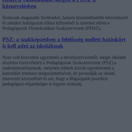
köznevelésben
Nemcsak magasabb fizetéseket, hanem kiszámíthatóbb bérrendszert
és minden ledolgozott túlóra kifizetését is szeretné elérni a
Pedagógusok Demokratikus Szakszervezete (PDSZ).
PSZ: a szakképzésben a felelősség mellett hatáskört
is kell adni az iskoláknak
Nem volt közvetlen egyeztetés a törvénytervezetről, mégis elküldte
részletes észrevételeit a Pedagógusok Szakszervezete (PSZ) a
szakminisztériumnak, melyben többek között egyetértettek a
kancellári rendszer megszüntetésével, de javasolják az oktató
elnevezés kivezetését és azt, hogy a főigazgatói poszthoz
pedagógusi végzettségre is legyen szükség.