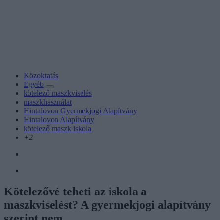
Közoktatás
Egyéb
kötelező maszkviselés
maszkhasználat
Hintalovon Gyermekjogi Alapítvány
Hintalovon Alapítvány
kötelező maszk iskola
+2
Kötelezővé teheti az iskola a
maszkviselést? A gyermekjogi alapítvány
szerint nem