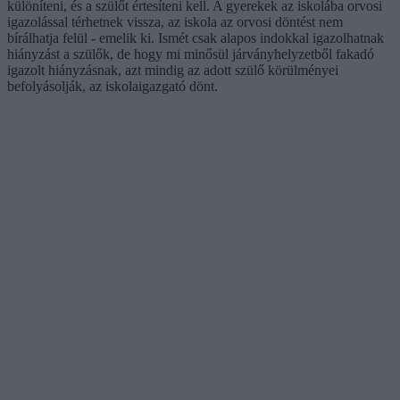
különíteni, és a szülőt értesíteni kell. A gyerekek az iskolába orvosi
igazolással térhetnek vissza, az iskola az orvosi döntést nem
bírálhatja felül - emelik ki. Ismét csak alapos indokkal igazolhatnak
hiányzást a szülők, de hogy mi minősül járványhelyzetből fakadó
igazolt hiányzásnak, azt mindig az adott szülő körülményei
befolyásolják, az iskolaigazgató dönt.