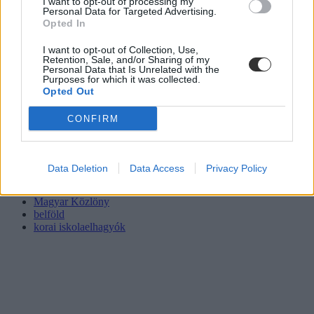
I want to opt-out of processing my
Personal Data for Targeted Advertising.
Opted In
I want to opt-out of Collection, Use,
Retention, Sale, and/or Sharing of my
Personal Data that Is Unrelated with the
Purposes for which it was collected.
Opted Out
CONFIRM
Data Deletion
Data Access
Privacy Policy
korai iskolaelhagyás
közoktatási törvény
Magyar Közlöny
belföld
korai iskolaelhagyók