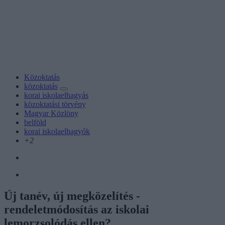
Közoktatás
közoktatás
korai iskolaelhagyás
közoktatási törvény
Magyar Közlöny
belföld
korai iskolaelhagyók
+2
Új tanév, új megközelítés -
rendeletmódosítás az iskolai
lemorzsolódás ellen?