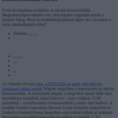
Évek óta hatalmas probléma az iskolai lemorzsolódás.
Magyarországon minden van, ahol minden negyedik tanuló a
határon billeg. Most új rendeltkiegészítéssel lépne fel a kormány a
korai iskolaelhagyás ellen?
Eduline
Az Oktatási Hivatal
friss, a 2019/2020-as tanév első félévére
vonatkozó adatai szerint
Nógrád megyében a legrosszabb az iskolai
lemorzsolódás. A statisztikák alapján a megyében tanuló több mint
tizenkétezer tanulóból, közel kétezret – azaz a diákok 15,98
százalékát – veszélyeztette a lemorzsolódás a tanév első felében. A
korábbi évekhez hasonlóan Borsod-Abaúj-Zemplén megyében és
Szabolcs-Szatmár-Bereg megyében sem sokkal jobbak az arányok:
Borsodban nagyjából hatezerötszáz diákot (a tanulók 12,82