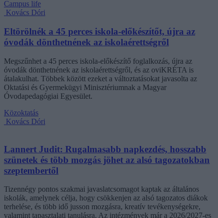
Campus life
Kovács Dóri
Eltörölnék a 45 perces iskola-előkészítőt, újra az
óvodák dönthetnének az iskolaérettségről
Megszűnhet a 45 perces iskola-előkészítő foglalkozás, újra az
óvodák dönthetnének az iskolaérettségről, és az oviKRÉTA is
átalakulhat. Többek között ezeket a változtatásokat javasolta az
Oktatási és Gyermekügyi Minisztériumnak a Magyar
Óvodapedagógiai Egyesület.
Közoktatás
Kovács Dóri
Lannert Judit: Rugalmasabb napkezdés, hosszabb
szünetek és több mozgás jöhet az alsó tagozatokban
szeptembertől
Tizennégy pontos szakmai javaslatcsomagot kaptak az általános
iskolák, amelynek célja, hogy csökkenjen az alsó tagozatos diákok
terhelése, és több idő jusson mozgásra, kreatív tevékenységekre,
valamint tapasztalati tanulásra. Az intézmények már a 2026/2027-es