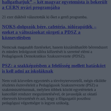
hallgathatjuk” – két magyar egyetemista is bekerült
a CERN nyári programjába
21 ezer diákból választották ki őket a genfi programba.
NOKS-dolgozók bére, cafetéria, túlórapótlék –
ezeket a változásokat sürgeti a PDSZ a
köznevelésben
Nemcsak magasabb fizetéseket, hanem kiszámíthatóbb bérrendszert
és minden ledolgozott túlóra kifizetését is szeretné elérni a
Pedagógusok Demokratikus Szakszervezete (PDSZ).
PSZ: a szakképzésben a felelősség mellett hatáskört
is kell adni az iskoláknak
Nem volt közvetlen egyeztetés a törvénytervezetről, mégis elküldte
részletes észrevételeit a Pedagógusok Szakszervezete (PSZ) a
szakminisztériumnak, melyben többek között egyetértettek a
kancellári rendszer megszüntetésével, de javasolják az oktató
elnevezés kivezetését és azt, hogy a főigazgatói poszthoz
pedagógusi végzettségre is legyen szükség.