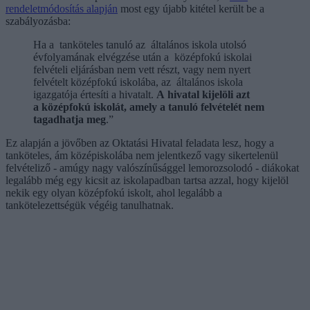
rendeletmódosítás alapján
most egy újabb kitétel került be a
szabályozásba:
Ha a tanköteles tanuló az általános iskola utolsó
évfolyamának elvégzése után a középfokú iskolai
felvételi eljárásban nem vett részt, vagy nem nyert
felvételt középfokú iskolába, az általános iskola
igazgatója értesíti a hivatalt.
A hivatal kijelöli azt
a középfokú iskolát, amely a tanuló felvételét nem
tagadhatja meg
.”
Ez alapján a jövőben az Oktatási Hivatal feladata lesz, hogy a
tanköteles, ám középiskolába nem jelentkező vagy sikertelenül
felvételiző - amúgy nagy valószínűsággel lemorozsolodó - diákokat
legalább még egy kicsit az iskolapadban tartsa azzal, hogy kijelöl
nekik egy olyan középfokú iskolt, ahol legalább a
tankötelezettségük végéig tanulhatnak.