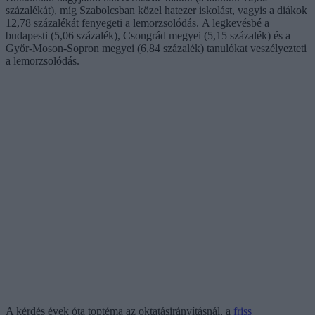
százalékát), míg Szabolcsban közel hatezer iskolást, vagyis a diákok
12,78 százalékát fenyegeti a lemorzsolódás. A legkevésbé a
budapesti (5,06 százalék), Csongrád megyei (5,15 százalék) és a
Győr-Moson-Sopron megyei (6,84 százalék) tanulókat veszélyezteti
a lemorzsolódás.
A kérdés évek óta toptéma az oktatásirányításnál, a
friss