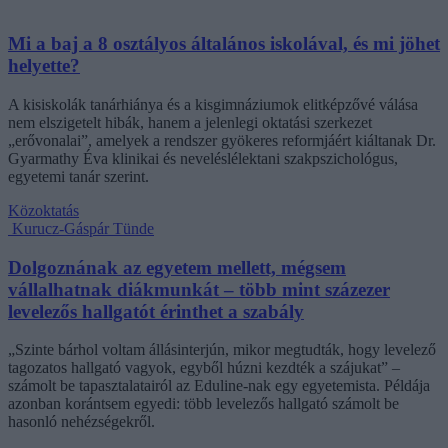
Mi a baj a 8 osztályos általános iskolával, és mi jöhet
helyette?
A kisiskolák tanárhiánya és a kisgimnáziumok elitképzővé válása
nem elszigetelt hibák, hanem a jelenlegi oktatási szerkezet
„erővonalai”, amelyek a rendszer gyökeres reformjáért kiáltanak Dr.
Gyarmathy Éva klinikai és neveléslélektani szakpszichológus,
egyetemi tanár szerint.
Közoktatás
Kurucz-Gáspár Tünde
Dolgoznának az egyetem mellett, mégsem
vállalhatnak diákmunkát – több mint százezer
levelezős hallgatót érinthet a szabály
„Szinte bárhol voltam állásinterjún, mikor megtudták, hogy levelező
tagozatos hallgató vagyok, egyből húzni kezdték a szájukat” –
számolt be tapasztalatairól az Eduline-nak egy egyetemista. Példája
azonban korántsem egyedi: több levelezős hallgató számolt be
hasonló nehézségekről.