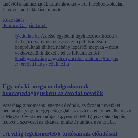
tanévtől alkalmazhatják az ajánlásokat – írta Facebook-oldalán
Lannert Judit oktatási miniszter.
Közoktatás
Kurucz-Gáspár Tünde
@eduline.hu
Az első egyetemi ügyintézések között a
diákigazolvány igénylése is szerepel. Bár elsőre
bonyolultnak tűnhet, néhány lépésből megvan – most
végigvezetünk titeket a teljes folyamaton.😉
#diákigazolvány
#egyetem
#neptun
#eduline
#foryou
♬ eredeti hang - eduline.hu
Úgy néz ki, mégsem dolgozhatnak
óvodapedagógusként az óvodai nevelők
Kizárólag diplomások lehetnek óvónők, az óvodai nevelőket
pedagógiai vagy gyógypedagógiai asszisztensként lehet alkalmazni
a Magyar Óvodapedagógiai Egyesület (MOE) javaslata alapján,
melyet a szervezet az oktatási minisztériumhoz nyújtott be.
„A világ legelismertebb tudósainak előadásait