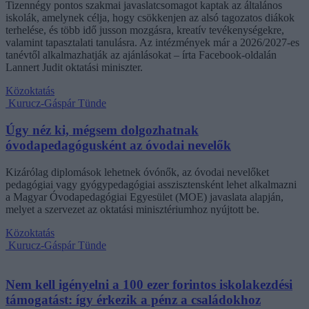
Tizennégy pontos szakmai javaslatcsomagot kaptak az általános
iskolák, amelynek célja, hogy csökkenjen az alsó tagozatos diákok
terhelése, és több idő jusson mozgásra, kreatív tevékenységekre,
valamint tapasztalati tanulásra. Az intézmények már a 2026/2027-es
tanévtől alkalmazhatják az ajánlásokat – írta Facebook-oldalán
Lannert Judit oktatási miniszter.
Közoktatás
Kurucz-Gáspár Tünde
Úgy néz ki, mégsem dolgozhatnak
óvodapedagógusként az óvodai nevelők
Kizárólag diplomások lehetnek óvónők, az óvodai nevelőket
pedagógiai vagy gyógypedagógiai asszisztensként lehet alkalmazni
a Magyar Óvodapedagógiai Egyesület (MOE) javaslata alapján,
melyet a szervezet az oktatási minisztériumhoz nyújtott be.
Közoktatás
Kurucz-Gáspár Tünde
Nem kell igényelni a 100 ezer forintos iskolakezdési
támogatást: így érkezik a pénz a családokhoz