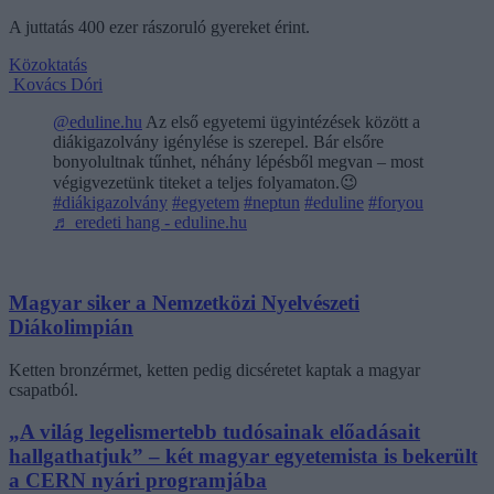
A juttatás 400 ezer rászoruló gyereket érint.
Közoktatás
Kovács Dóri
@eduline.hu
Az első egyetemi ügyintézések között a
diákigazolvány igénylése is szerepel. Bár elsőre
bonyolultnak tűnhet, néhány lépésből megvan – most
végigvezetünk titeket a teljes folyamaton.😉
#diákigazolvány
#egyetem
#neptun
#eduline
#foryou
♬ eredeti hang - eduline.hu
Magyar siker a Nemzetközi Nyelvészeti
Diákolimpián
Ketten bronzérmet, ketten pedig dicséretet kaptak a magyar
csapatból.
„A világ legelismertebb tudósainak előadásait
hallgathatjuk” – két magyar egyetemista is bekerült
a CERN nyári programjába