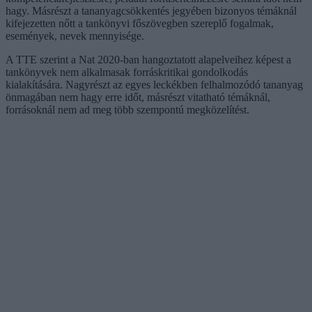
hagy. Másrészt a tananyagcsökkentés jegyében bizonyos témáknál
kifejezetten nőtt a tankönyvi főszövegben szereplő fogalmak,
események, nevek mennyisége.
A TTE szerint a Nat 2020-ban hangoztatott alapelveihez képest a
tankönyvek nem alkalmasak forráskritikai gondolkodás
kialakítására. Nagyrészt az egyes leckékben felhalmozódó tananyag
önmagában nem hagy erre időt, másrészt vitatható témáknál,
forrásoknál nem ad meg több szempontú megközelítést.