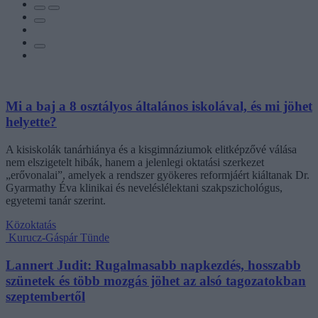
Mi a baj a 8 osztályos általános iskolával, és mi jöhet
helyette?
A kisiskolák tanárhiánya és a kisgimnáziumok elitképzővé válása
nem elszigetelt hibák, hanem a jelenlegi oktatási szerkezet
„erővonalai”, amelyek a rendszer gyökeres reformjáért kiáltanak Dr.
Gyarmathy Éva klinikai és neveléslélektani szakpszichológus,
egyetemi tanár szerint.
Közoktatás
Kurucz-Gáspár Tünde
Lannert Judit: Rugalmasabb napkezdés, hosszabb
szünetek és több mozgás jöhet az alsó tagozatokban
szeptembertől