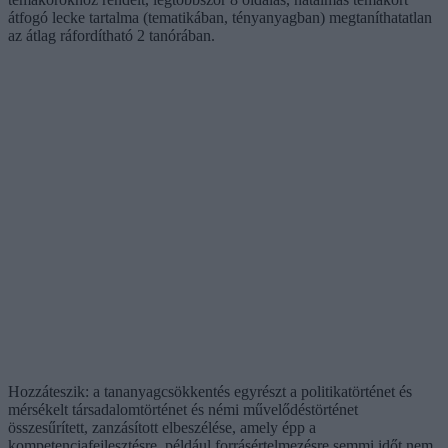
átfogó lecke tartalma (tematikában, tényanyagban) megtaníthatatlan
az átlag ráfordítható 2 tanórában.
Hozzáteszik: a tananyagcsökkentés egyrészt a politikatörténet és
mérsékelt társadalomtörténet és némi művelődéstörténet
összesűrített, zanzásított elbeszélése, amely épp a
kompetenciafejlesztésre, például forrásértelmezésre semmi időt nem