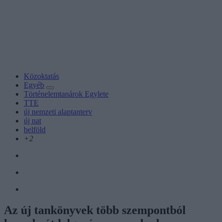
Közoktatás
Egyéb
Történelemtanárok Egylete
TTE
új nemzeti alaptanterv
új nat
belföld
+2
Az új tankönyvek több szempontból