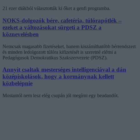
21 ezer diákból választották ki őket a genfi programba.
NOKS-dolgozók bére, cafetéria, túlórapótlék –
ezeket a változásokat sürgeti a PDSZ a
köznevelésben
Nemcsak magasabb fizetéseket, hanem kiszámíthatóbb bérrendszert
és minden ledolgozott túlóra kifizetését is szeretné elérni a
Pedagógusok Demokratikus Szakszervezete (PDSZ).
Annyit csaltak mesterséges intelligenciával a dán
középiskolások, hogy a kormánynak kellett
közbelépnie
Mostantól nem lesz elég csupán jól megírni egy beadandót.