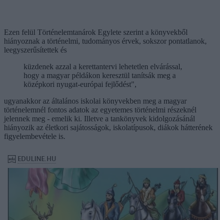
Ezen felül Történelemtanárok Egylete szerint a könyvekből
hiányoznak a történelmi, tudományos érvek, sokszor pontatlanok,
leegyszerűsítettek és
küzdenek azzal a kerettantervi lehetetlen elvárással,
hogy a magyar példákon keresztül tanítsák meg a
középkori nyugat-európai fejlődést",
ugyanakkor az általános iskolai könyvekben meg a magyar
történelemnél fontos adatok az egyetemes történelmi részeknél
jelennek meg - emelik ki. Illetve a tankönyvek kidolgozásánál
hiányozik az életkori sajátosságok, iskolatípusok, diákok hátterének
figyelembevétele is.