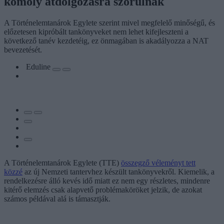
komoly átdolgozásra szorulnak
A Történelemtanárok Egylete szerint mivel megfelelő minőségű, és
előzetesen kipróbált tankönyveket nem lehet kifejleszteni a
következő tanév kezdetéig, ez önmagában is akadályozza a NAT
bevezetését.
Eduline
A Történelemtanárok Egylete (TTE)
összegző véleményt tett
közzé
az új Nemzeti tantervhez készült tankönyvekről. Kiemelik, a
rendelkezésre álló kevés idő miatt ez nem egy részletes, mindenre
kitérő elemzés csak alapvető problémaköröket jelzik, de azokat
számos példával alá is támasztják.