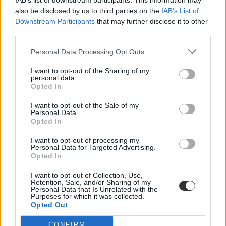
IAB’s list of downstream participants. This information may
also be disclosed by us to third parties on the
IAB’s List of
Downstream Participants
that may further disclose it to other
third parties.
Personal Data Processing Opt Outs
I want to opt-out of the Sharing of my
personal data.
iskola
Opted In
ome
országos mediációs egyesület
I want to opt-out of the Sale of my
iskolai erőszak
Personal Data.
konfliktus
Opted In
iskolaőr
iskolaőrség
I want to opt-out of processing my
Personal Data for Targeted Advertising.
Opted In
I want to opt-out of Collection, Use,
Retention, Sale, and/or Sharing of my
Personal Data that Is Unrelated with the
Purposes for which it was collected.
Opted Out
CONFIRM