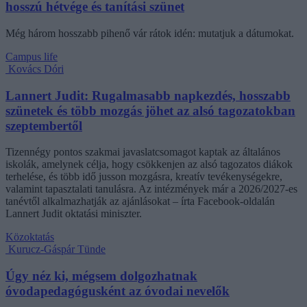
hosszú hétvége és tanítási szünet
Még három hosszabb pihenő vár rátok idén: mutatjuk a dátumokat.
Campus life
Kovács Dóri
Lannert Judit: Rugalmasabb napkezdés, hosszabb
szünetek és több mozgás jöhet az alsó tagozatokban
szeptembertől
Tizennégy pontos szakmai javaslatcsomagot kaptak az általános
iskolák, amelynek célja, hogy csökkenjen az alsó tagozatos diákok
terhelése, és több idő jusson mozgásra, kreatív tevékenységekre,
valamint tapasztalati tanulásra. Az intézmények már a 2026/2027-es
tanévtől alkalmazhatják az ajánlásokat – írta Facebook-oldalán
Lannert Judit oktatási miniszter.
Közoktatás
Kurucz-Gáspár Tünde
Úgy néz ki, mégsem dolgozhatnak
óvodapedagógusként az óvodai nevelők