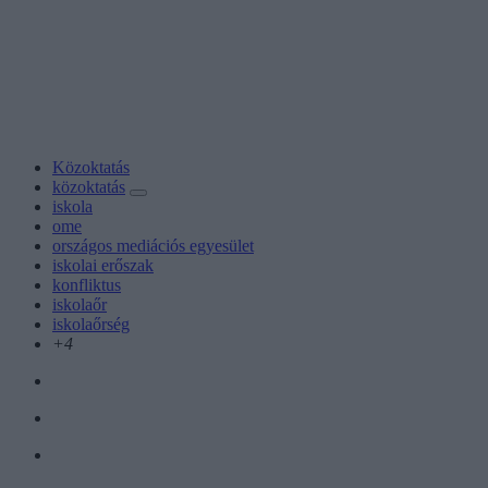
Közoktatás
közoktatás
iskola
ome
országos mediációs egyesület
iskolai erőszak
konfliktus
iskolaőr
iskolaőrség
+4