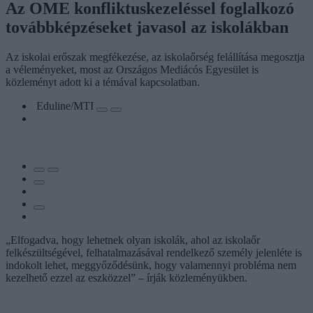
Az OME konfliktuskezeléssel foglalkozó
továbbképzéseket javasol az iskolákban
Az iskolai erőszak megfékezése, az iskolaőrség felállítása megosztja
a véleményeket, most az Országos Mediácós Egyesület is
közleményt adott ki a témával kapcsolatban.
Eduline/MTI
„Elfogadva, hogy lehetnek olyan iskolák, ahol az iskolaőr
felkészültségével, felhatalmazásával rendelkező személy jelenléte is
indokolt lehet, meggyőződésünk, hogy valamennyi probléma nem
kezelhető ezzel az eszközzel” – írják közleményükben.