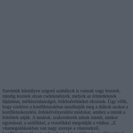
Szerintük bármilyen szigorú szabályok is vannak vagy lesznek,
mindig lesznek olyan cselekmények, melyek az érintetteknek
fájdalmat, méltánytalanságot, érdeksérelmeket okoznak. Úgy vélik,
hogy ezekben a konfliktusokban tanulhatják meg a diákok azokat a
konfliktuskezelési, érdekérvényesítési módokat, amihez a mintát a
felnőttek adják. A tanárok, szakemberek adnak mintát, amikor
egymással, a szülőkkel, a vezetőkkel megoldják a vitákat. „E
vitamegoldásokban van nagy szerepe a vitarendező,