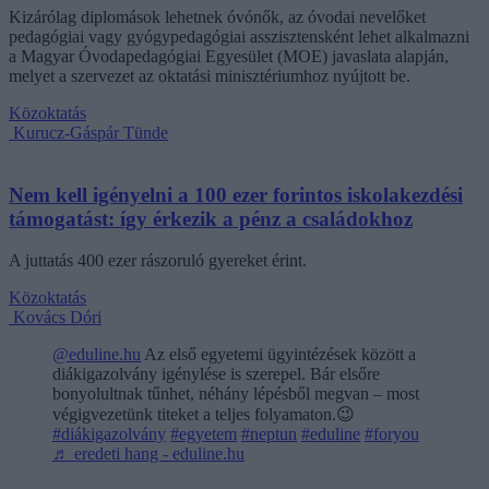
Kizárólag diplomások lehetnek óvónők, az óvodai nevelőket
pedagógiai vagy gyógypedagógiai asszisztensként lehet alkalmazni
a Magyar Óvodapedagógiai Egyesület (MOE) javaslata alapján,
melyet a szervezet az oktatási minisztériumhoz nyújtott be.
Közoktatás
Kurucz-Gáspár Tünde
Nem kell igényelni a 100 ezer forintos iskolakezdési
támogatást: így érkezik a pénz a családokhoz
A juttatás 400 ezer rászoruló gyereket érint.
Közoktatás
Kovács Dóri
@eduline.hu
Az első egyetemi ügyintézések között a
diákigazolvány igénylése is szerepel. Bár elsőre
bonyolultnak tűnhet, néhány lépésből megvan – most
végigvezetünk titeket a teljes folyamaton.😉
#diákigazolvány
#egyetem
#neptun
#eduline
#foryou
♬ eredeti hang - eduline.hu