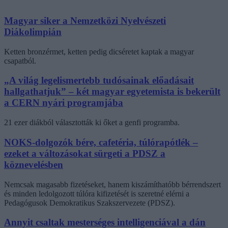
Magyar siker a Nemzetközi Nyelvészeti
Diákolimpián
Ketten bronzérmet, ketten pedig dicséretet kaptak a magyar
csapatból.
„A világ legelismertebb tudósainak előadásait
hallgathatjuk” – két magyar egyetemista is bekerült
a CERN nyári programjába
21 ezer diákból választották ki őket a genfi programba.
NOKS-dolgozók bére, cafetéria, túlórapótlék –
ezeket a változásokat sürgeti a PDSZ a
köznevelésben
Nemcsak magasabb fizetéseket, hanem kiszámíthatóbb bérrendszert
és minden ledolgozott túlóra kifizetését is szeretné elérni a
Pedagógusok Demokratikus Szakszervezete (PDSZ).
Annyit csaltak mesterséges intelligenciával a dán