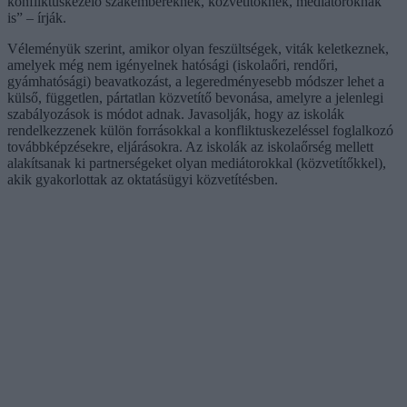
konfliktuskezelő szakembereknek, közvetítőknek, mediátoroknak
is” – írják.
Véleményük szerint, amikor olyan feszültségek, viták keletkeznek,
amelyek még nem igényelnek hatósági (iskolaőri, rendőri,
gyámhatósági) beavatkozást, a legeredményesebb módszer lehet a
külső, független, pártatlan közvetítő bevonása, amelyre a jelenlegi
szabályozások is módot adnak. Javasolják, hogy az iskolák
rendelkezzenek külön forrásokkal a konfliktuskezeléssel foglalkozó
továbbképzésekre, eljárásokra. Az iskolák az iskolaőrség mellett
alakítsanak ki partnerségeket olyan mediátorokkal (közvetítőkkel),
akik gyakorlottak az oktatásügyi közvetítésben.