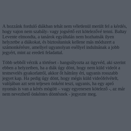
A hozzánk forduló diákban tehát nem véletlenül merült fel a kérdés,
hogy vajon nem szabály- vagy jogsértő ezt kötelezővé tenni. Baltay
Levente elmondta, a tanárok egyáltalán nem hozhatnák ilyen
helyzetbe a diákokat, és biztosítaniuk kellene más módszert a
számonkérésre, amellyel ugyanolyan eséllyel indulnának a jobb
jegyért, mint az eredeti feladattal.
Több sebből vérzik a történet - hangsúlyozta az ügyvéd, aki szerint
ebben a helyzetben, ha a diák úgy dönt, hogy nem küld videót a
testnevelés gyakorlatról, akkor őt hátrány éri, ugyanis rosszabb
jegyet kap. Ha pedig úgy dönt, hogy mégis küld videófelvételt,
valójában azt sem teljesen önként teszi, ugyanis, ha egy apró
nyomás is van a kérés mögött – vagy egyenesen kötelező -, az már
nem nevezhető önkéntes döntésnek - jegyezte meg.