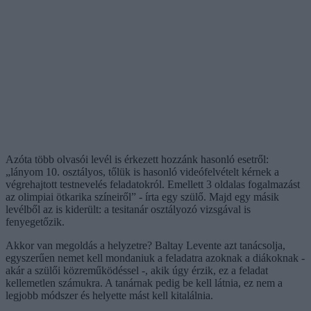
Azóta több olvasói levél is érkezett hozzánk hasonló esetről:
„lányom 10. osztályos, tőlük is hasonló videófelvételt kérnek a
végrehajtott testnevelés feladatokról. Emellett 3 oldalas fogalmazást
az olimpiai ötkarika színeiről” - írta egy szülő. Majd egy másik
levélből az is kiderült: a tesitanár osztályozó vizsgával is
fenyegetőzik.
Akkor van megoldás a helyzetre? Baltay Levente azt tanácsolja,
egyszerűen nemet kell mondaniuk a feladatra azoknak a diákoknak -
akár a szülői közreműködéssel -, akik úgy érzik, ez a feladat
kellemetlen számukra. A tanárnak pedig be kell látnia, ez nem a
legjobb módszer és helyette mást kell kitalálnia.