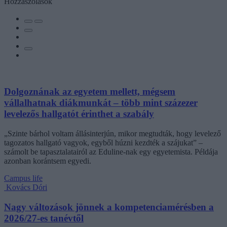
Hozzászólások
Dolgoznának az egyetem mellett, mégsem
vállalhatnak diákmunkát – több mint százezer
levelezős hallgatót érinthet a szabály
„Szinte bárhol voltam állásinterjún, mikor megtudták, hogy levelező
tagozatos hallgató vagyok, egyből húzni kezdték a szájukat” –
számolt be tapasztalatairól az Eduline-nak egy egyetemista. Példája
azonban korántsem egyedi.
Campus life
Kovács Dóri
Nagy változások jönnek a kompetenciamérésben a
2026/27-es tanévtől