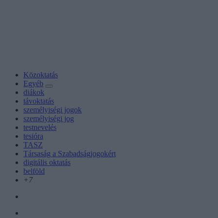
Közoktatás
Egyéb
diákok
távoktatás
személyiségi jogok
személyiségi jog
testnevelés
tesióra
TASZ
Társaság a Szabadságjogokért
digitális oktatás
belföld
+7