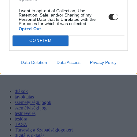
I want to opt-out of Collection, Use,
Retention, Sale, and/or Sharing of my
Personal Data that Is Unrelated with the
Purposes for which it was collected.
Opted Out
CONFIRM
Data Deletion
Data Access
Privacy Policy
diákok
távoktatás
személyiségi jogok
személyiségi jog
testnevelés
tesióra
TASZ
Társaság a Szabadságjogokért
digitális oktatás