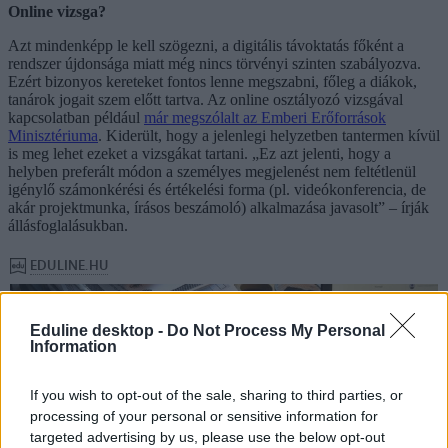
Online vizsga?
Azt mindenképp le kell szögezni, a digitális távoktatás főként a
rendszer újdonsága miatt még nincs törvényi szinten szabályozva.
Ezért bizonyos kereteket fontos lenne megszabni, főleg a diákok,
tanárok jogait szem előtt tartva. Az online osztályozó vizsgával
kapcsolatban például
már megszólalt az Emberi Erőforrások
Minisztériuma
. Kiderült, hogy a jelenlegi helyzetben tantermen kívül
is meg lehet ezeket a vizsgákat tartani. „Ez azt jelenti, hogy a
helyben preferált módon a személyes megjelenést nem feltétlenül
igénylő számonkérési és értékelési forma (pl. videókonferencia, de
akár projektmunka, írásos beszámoló) alkalmazása javasolt” – írják
állásfoglalásukban.
Eduline desktop -
Do Not Process My Personal
Information
If you wish to opt-out of the sale, sharing to third parties, or
processing of your personal or sensitive information for
targeted advertising by us, please use the below opt-out