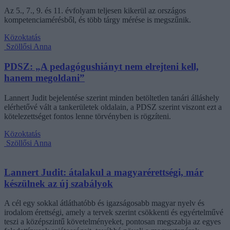
Az 5., 7., 9. és 11. évfolyam teljesen kikerül az országos
kompetenciamérésből, és több tárgy mérése is megszűnik.
Közoktatás
Szöllősi Anna
PDSZ: „A pedagógushiányt nem elrejteni kell,
hanem megoldani”
Lannert Judit bejelentése szerint minden betöltetlen tanári álláshely
elérhetővé vált a tankerületek oldalain, a PDSZ szerint viszont ezt a
kötelezettséget fontos lenne törvényben is rögzíteni.
Közoktatás
Szöllősi Anna
Lannert Judit: átalakul a magyarérettségi, már
készülnek az új szabályok
A cél egy sokkal átláthatóbb és igazságosabb magyar nyelv és
irodalom érettségi, amely a tervek szerint csökkenti és egyértelművé
teszi a középszintű követelményeket, pontosan megszabja az egyes