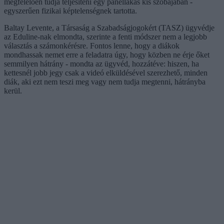
megfelelően tudja teljesíteni egy panellakás kis szobájában -
egyszerűen fizikai képtelenségnek tartotta.
Baltay Levente, a Társaság a Szabadságjogokért (TASZ) ügyvédje
az Eduline-nak elmondta, szerinte a fenti módszer nem a legjobb
választás a számonkérésre. Fontos lenne, hogy a diákok
mondhassak nemet erre a feladatra úgy, hogy közben ne érje őket
semmilyen hátrány - mondta az ügyvéd, hozzátéve: hiszen, ha
kettesnél jobb jegy csak a videó elküldésével szerezhető, minden
diák, aki ezt nem teszi meg vagy nem tudja megtenni, hátrányba
kerül.