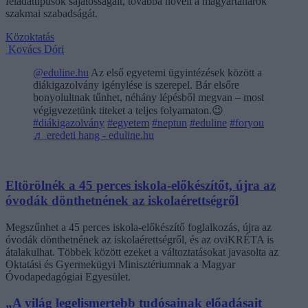
feladattípusok sajátosságait, továbbá növeli a magyartanárok
szakmai szabadságát.
Közoktatás
Kovács Dóri
@eduline.hu
Az első egyetemi ügyintézések között a
diákigazolvány igénylése is szerepel. Bár elsőre
bonyolultnak tűnhet, néhány lépésből megvan – most
végigvezetünk titeket a teljes folyamaton.😉
#diákigazolvány
#egyetem
#neptun
#eduline
#foryou
♬ eredeti hang - eduline.hu
Eltörölnék a 45 perces iskola-előkészítőt, újra az
óvodák dönthetnének az iskolaérettségről
Megszűnhet a 45 perces iskola-előkészítő foglalkozás, újra az
óvodák dönthetnének az iskolaérettségről, és az oviKRÉTA is
átalakulhat. Többek között ezeket a változtatásokat javasolta az
Oktatási és Gyermekügyi Minisztériumnak a Magyar
Óvodapedagógiai Egyesület.
„A világ legelismertebb tudósainak előadásait