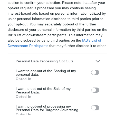
section to confirm your selection. Please note that after your
opt-out request is processed you may continue seeing
interest-based ads based on personal information utilized by
us or personal information disclosed to third parties prior to
your opt-out. You may separately opt-out of the further
disclosure of your personal information by third parties on the
IAB’s list of downstream participants. This information may
also be disclosed by us to third parties on the
IAB’s List of
Downstream Participants
that may further disclose it to other
third parties.
Personal Data Processing Opt Outs
Nem szeretnél lemaradni a legfontosabb információkról?
I want to opt-out of the Sharing of my
Iratkozz fel hírlevelünkre
personal data.
Opted In
Ha szeretnéd megkapni legfrissebb cikkeinket az érettségiről, az
egyetemi-főiskolai és a középiskolai felvételiről, ha érdekelnek a
I want to opt-out of the Sale of my
felsőoktatás, a közoktatás, a nyelvoktatás és a felnőttképzés
Personal Data.
legfontosabb változásai,
iratkozz fel hírleveleinkre
.
Opted In
I want to opt-out of processing my
Personal Data for Targeted Advertising.
Opted In