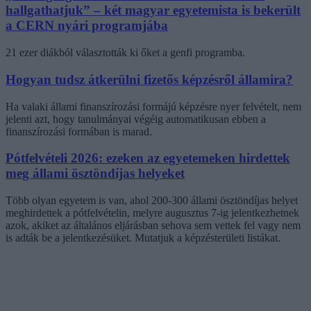
hallgathatjuk” – két magyar egyetemista is bekerült
a CERN nyári programjába
21 ezer diákból választották ki őket a genfi programba.
Hogyan tudsz átkerülni fizetős képzésről államira?
Ha valaki állami finanszírozási formájú képzésre nyer felvételt, nem
jelenti azt, hogy tanulmányai végéig automatikusan ebben a
finanszírozási formában is marad.
Pótfelvételi 2026: ezeken az egyetemeken hirdettek
meg állami ösztöndíjas helyeket
Több olyan egyetem is van, ahol 200-300 állami ösztöndíjas helyet
meghirdettek a pótfelvételin, melyre augusztus 7-ig jelentkezhetnek
azok, akiket az általános eljárásban sehova sem vettek fel vagy nem
is adták be a jelentkezésüket. Mutatjuk a képzésterületi listákat.