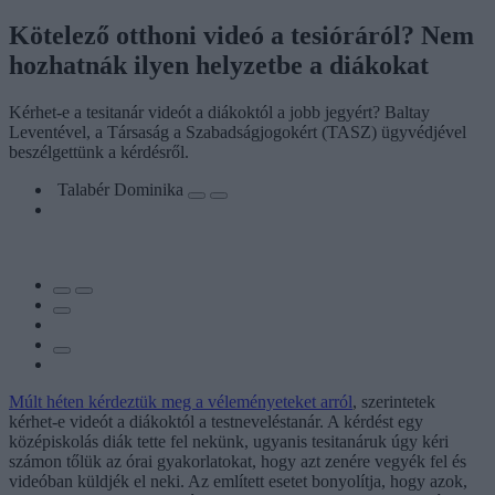
Kötelező otthoni videó a tesióráról? Nem
hozhatnák ilyen helyzetbe a diákokat
Kérhet-e a tesitanár videót a diákoktól a jobb jegyért? Baltay
Leventével, a Társaság a Szabadságjogokért (TASZ) ügyvédjével
beszélgettünk a kérdésről.
Talabér Dominika
Múlt héten kérdeztük meg a véleményeteket arról
, szerintetek
kérhet-e videót a diákoktól a testneveléstanár. A kérdést egy
középiskolás diák tette fel nekünk, ugyanis tesitanáruk úgy kéri
számon tőlük az órai gyakorlatokat, hogy azt zenére vegyék fel és
videóban küldjék el neki. Az említett esetet bonyolítja, hogy azok,