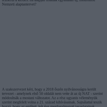
Nemzeti alaptantervet?
A szakszervezet kéri, hogy a 2018 őszén nyilvánosságra került
tervezet - amelynek első 50 oldalát nem vette át az új NAT - szerint
módosítsák a mostani változatot. Az a rész ugyanis véleményük
szerint megfelelt volna a 21. század kihívásainak. Sajnálattal teszik
hozzá, hogy az említett, két éve megfogalmazott javaslatainak