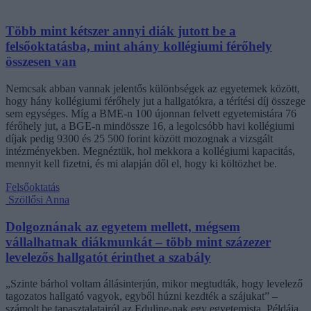
Több mint kétszer annyi diák jutott be a
felsőoktatásba, mint ahány kollégiumi férőhely
összesen van
Nemcsak abban vannak jelentős különbségek az egyetemek között,
hogy hány kollégiumi férőhely jut a hallgatókra, a térítési díj összege
sem egységes. Míg a BME-n 100 újonnan felvett egyetemistára 76
férőhely jut, a BGE-n mindössze 16, a legolcsóbb havi kollégiumi
díjak pedig 9300 és 25 500 forint között mozognak a vizsgált
intézményekben. Megnéztük, hol mekkora a kollégiumi kapacitás,
mennyit kell fizetni, és mi alapján dől el, hogy ki költözhet be.
Felsőoktatás
Szöllősi Anna
Dolgoznának az egyetem mellett, mégsem
vállalhatnak diákmunkát – több mint százezer
levelezős hallgatót érinthet a szabály
„Szinte bárhol voltam állásinterjún, mikor megtudták, hogy levelező
tagozatos hallgató vagyok, egyből húzni kezdték a szájukat” –
számolt be tapasztalatairól az Eduline-nak egy egyetemista. Példája