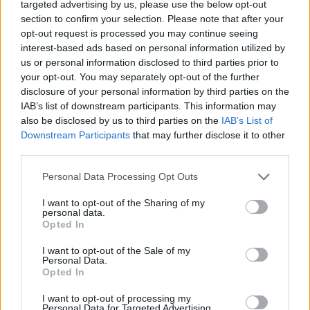
targeted advertising by us, please use the below opt-out
section to confirm your selection. Please note that after your
opt-out request is processed you may continue seeing
interest-based ads based on personal information utilized by
us or personal information disclosed to third parties prior to
your opt-out. You may separately opt-out of the further
disclosure of your personal information by third parties on the
IAB’s list of downstream participants. This information may
also be disclosed by us to third parties on the
IAB’s List of
Downstream Participants
that may further disclose it to other
Tetszett a cikk? Iratkozz fel hírlevelünkre
third parties.
Ha szeretnéd megkapni legfrissebb cikkeinket az érettségiről, az
Personal Data Processing Opt Outs
egyetemi-főiskolai és a középiskolai felvételiről, ha érdekelnek a
felsőoktatás, a közoktatás, a nyelvoktatás és a felnőttképzés
I want to opt-out of the Sharing of my
personal data.
legfontosabb változásai,
iratkozz fel hírleveleinkre
.
Opted In
I want to opt-out of the Sale of my
Personal Data.
Opted In
I want to opt-out of processing my
Personal Data for Targeted Advertising.