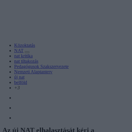
Közoktatás
NAT
nat kritika
nat tiltakozás
Pedagógusok Szakszervezete
Nemzeti Alaptanterv
új nat
belföld
+3
Az új NAT elhalasztását kéri a