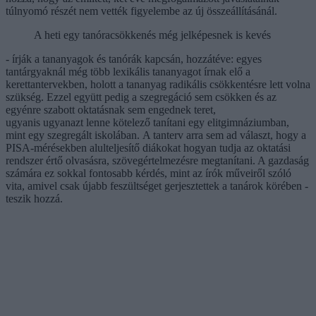
túlnyomó részét nem vették figyelembe az új összeállításánál.
A heti egy tanóracsökkenés még jelképesnek is kevés
- írják a tananyagok és tanórák kapcsán, hozzátéve: egyes
tantárgyaknál még több lexikális tananyagot írnak elő a
kerettantervekben, holott a tananyag radikális csökkentésre lett volna
szükség. Ezzel együtt pedig a szegregáció sem csökken és az
egyénre szabott oktatásnak sem engednek teret,
ugyanis ugyanazt lenne kötelező tanítani egy elitgimnáziumban,
mint egy szegregált iskolában. A tanterv arra sem ad választ, hogy a
PISA-mérésekben alulteljesítő diákokat hogyan tudja az oktatási
rendszer értő olvasásra, szövegértelmezésre megtanítani. A gazdaság
számára ez sokkal fontosabb kérdés, mint az írók műveiről szóló
vita, amivel csak újabb feszültséget gerjesztettek a tanárok körében -
teszik hozzá.