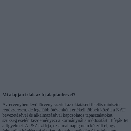
Mi alapján írták az új alaptantervet?
Az érvényben lévő törvény szerint az oktatásért felelős miniszter
rendszeresen, de legalább ötévenként értékeli többek között a NAT
bevezetésével és alkalmazásával kapcsolatos tapasztalatokat,
szükség esetén kezdeményezi a kormánynál a módosítást - hívják fel
a figyelmet. A PSZ azt írja, ez a mai napig nem készült el, így
felmerül a kérdés: mi alapján írhattak egyáltalán új, módosított