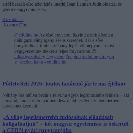
erről beszélt első televíziós interjújában Lannert Judit oktatási és
gyermekügyi miniszter.
Közoktatás
Kovács Dóri
@eduline.hu
Az első egyetemi ügyintézések között a
diákigazolvány igénylése is szerepel. Bár elsőre
bonyolultnak tűnhet, néhány lépésből megvan – most
végigvezetünk titeket a teljes folyamaton.😉
#diákigazolvány
#egyetem
#neptun
#eduline
#foryou
♬ eredeti hang - eduline.hu
Pótfelvételi 2026: fontos határidő jár le ma éjfélkor
Néhány óra múlva bezár a felvi.hu egyik legfontosabb felülete – aki
lemarad, annak idén már nem lesz újabb esélye szeptemberben
egyetemet kezdeni.
„A világ legelismertebb tudósainak előadásait
hallgathatjuk” – két magyar egyetemista is bekerült
a CERN nyári programjába