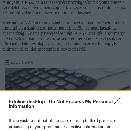
támogatni a PSZ, ha a tanárképzést hozzáigazították volna ehhez a
szemlélethez, illetve a pedagógusok átképzése is elkezdődött volna.
Ez utóbbi véleményük szerint nem tűr halasztást.
Szerintük a NAT nem nevezhető a nemzet alaptantervének, amiért
kimaradtak a szakképző intézmények belőle, és nem látszik az
átjárhatóság 8. osztály befejezése után. A PSZ arra kéri a kormányt,
a Nemzeti alaptantervet és az arra épülő kerettanterveket csak széles
körű társadalmi és alapos szakmai vita után vezesse be, vagyis
tekintsen el az idei szeptemberi bevezetésétől.
Eduline desktop -
Do Not Process My Personal
Information
If you wish to opt-out of the sale, sharing to third parties, or
processing of your personal or sensitive information for