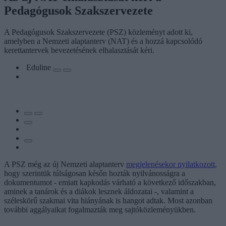
Pedagógusok Szakszervezete
A Pedagógusok Szakszervezete (PSZ) közleményt adott ki,
amelyben a Nemzeti alaptanterv (NAT) és a hozzá kapcsolódó
kerettantervek bevezetésének elhalasztását kéri.
Eduline
A PSZ még az új Nemzeti alaptanterv
megjelenésekor nyilatkozott
,
hogy szerintük túlságosan későn hozták nyilvánosságra a
dokumentumot - emiatt kapkodás várható a következő időszakban,
aminek a tanárok és a diákok lesznek áldozatai -, valamint a
széleskörű szakmai vita hiányának is hangot adtak. Most azonban
további aggályaikat fogalmazták meg sajtóközleményükben.