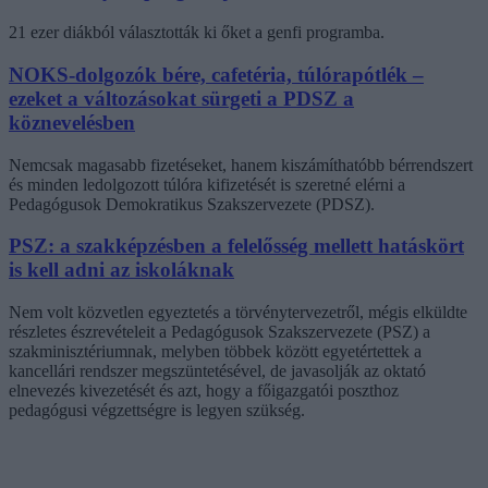
21 ezer diákból választották ki őket a genfi programba.
NOKS-dolgozók bére, cafetéria, túlórapótlék –
ezeket a változásokat sürgeti a PDSZ a
köznevelésben
Nemcsak magasabb fizetéseket, hanem kiszámíthatóbb bérrendszert
és minden ledolgozott túlóra kifizetését is szeretné elérni a
Pedagógusok Demokratikus Szakszervezete (PDSZ).
PSZ: a szakképzésben a felelősség mellett hatáskört
is kell adni az iskoláknak
Nem volt közvetlen egyeztetés a törvénytervezetről, mégis elküldte
részletes észrevételeit a Pedagógusok Szakszervezete (PSZ) a
szakminisztériumnak, melyben többek között egyetértettek a
kancellári rendszer megszüntetésével, de javasolják az oktató
elnevezés kivezetését és azt, hogy a főigazgatói poszthoz
pedagógusi végzettségre is legyen szükség.