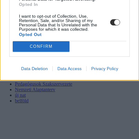
Opted In
I want to opt-out of Collection, Use,
Retention, Sale, and/or Sharing of my
Personal Data that Is Unrelated with the
Purposes for which it was collected.
Opted Out
CONFIRM
Data Deletion
Data Access
Privacy Policy
nat kritika
nat tiltakozás
Pedagógusok Szakszervezete
Nemzeti Alaptanterv
új nat
belföld