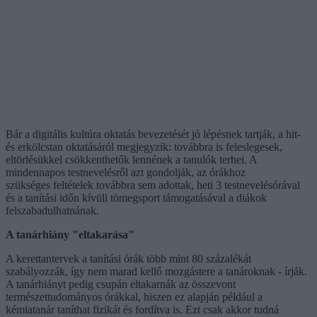
Bár a digitális kultúra oktatás bevezetését jó lépésnek tartják, a hit-
és erkölcstan oktatásáról megjegyzik: továbbra is feleslegesek,
eltörlésükkel csökkenthetők lennének a tanulók terhei. A
mindennapos testnevelésről azt gondolják, az órákhoz
szükséges feltételek továbbra sem adottak, heti 3 testnevelésórával
és a tanítási időn kívüli tömegsport támogatásával a diákok
felszabadulhatnának.
A tanárhiány "eltakarása"
A kerettantervek a tanítási órák több mint 80 százalékát
szabályozzák, így nem marad kellő mozgástere a tanároknak - írják.
A tanárhiányt pedig csupán eltakarnák az összevont
természettudományos órákkal, hiszen ez alapján például a
kémiatanár taníthat fizikát és fordítva is. Ezt csak akkor tudná