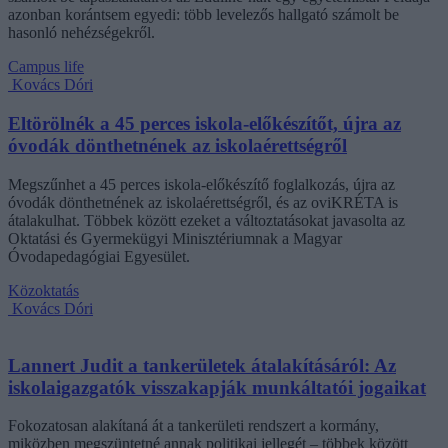
azonban korántsem egyedi: több levelezős hallgató számolt be
hasonló nehézségekről.
Campus life
Kovács Dóri
Eltörölnék a 45 perces iskola-előkészítőt, újra az
óvodák dönthetnének az iskolaérettségről
Megszűnhet a 45 perces iskola-előkészítő foglalkozás, újra az
óvodák dönthetnének az iskolaérettségről, és az oviKRÉTA is
átalakulhat. Többek között ezeket a változtatásokat javasolta az
Oktatási és Gyermekügyi Minisztériumnak a Magyar
Óvodapedagógiai Egyesület.
Közoktatás
Kovács Dóri
Lannert Judit a tankerületek átalakításáról: Az
iskolaigazgatók visszakapják munkáltatói jogaikat
Fokozatosan alakítaná át a tankerületi rendszert a kormány,
miközben megszüntetné annak politikai jellegét – többek között