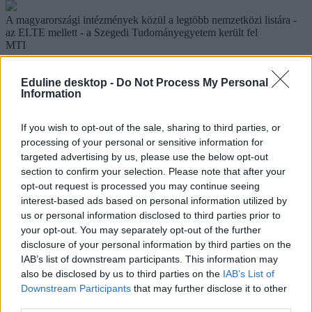
A magyarországi intézmények közül a legtöbb nemzetközi listára -
az ELTE mellett - a Szegedi Tudományegyetem került fel
MTI
Academic Ranking of World Universities (ARWU)
Eduline desktop -
Do Not Process My Personal
A sanghaji ARWU 2013-as rangsorában az az Eötvös Loránd
Information
Tudományegyetem fizika szakja a 101-150. helyet szerezte meg. Az
összesített világrangsorban - amelyet a Harvard, a Stanford és a
If you wish to opt-out of the sale, sharing to third parties, or
Berkeley vezet - az ELTE a 301-400., a Szegedi Tudományegyetem
processing of your personal or sensitive information for
a 401-500. helyen végzett. A listát az oktatók és az egykori hallgatók
szakmai elismertsége, a publikációk száma és idézési gyakorisága
targeted advertising by us, please use the below opt-out
alapján állítják össze.
Részletek itt.
section to confirm your selection. Please note that after your
opt-out request is processed you may continue seeing
SCIMAGO
interest-based ads based on personal information utilized by
A 2013-as SCIMAGO-rangsorra, amelyet többek között az idézési
us or personal information disclosed to third parties prior to
arány, illetve a legbefolyásosabb folyóiratokban megjelent
your opt-out. You may separately opt-out of the further
tanulmányok száma alapján állítanak össze, nyolc magyar intézmény
disclosure of your personal information by third parties on the
is felkerült. A Budapesti Műszaki és Gazdaságtudományi Egyetem a
IAB’s list of downstream participants. This information may
633., a Semmelweis Egyetem a 701., az Eötvös Loránd
also be disclosed by us to third parties on the
IAB’s List of
Tudományegyetem a 785., a Szegedi Tudományegyetem a 786., a
Downstream Participants
that may further disclose it to other
Debreceni Egyetem a 859., a Pécsi Tudományegyetem az 1209., a
Szent István Egyetem az 1935., a Közép-európai Egyetem pedig a
third parties.