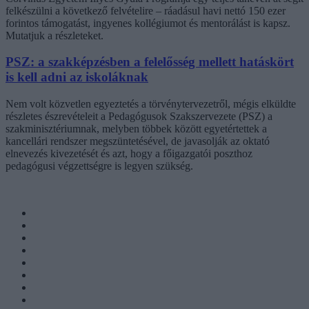
felkészülni a következő felvételire – ráadásul havi nettó 150 ezer
forintos támogatást, ingyenes kollégiumot és mentorálást is kapsz.
Mutatjuk a részleteket.
PSZ: a szakképzésben a felelősség mellett hatáskört
is kell adni az iskoláknak
Nem volt közvetlen egyeztetés a törvénytervezetről, mégis elküldte
részletes észrevételeit a Pedagógusok Szakszervezete (PSZ) a
szakminisztériumnak, melyben többek között egyetértettek a
kancellári rendszer megszüntetésével, de javasolják az oktató
elnevezés kivezetését és azt, hogy a főigazgatói poszthoz
pedagógusi végzettségre is legyen szükség.