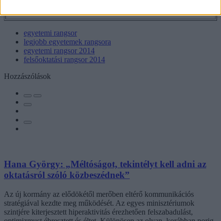
egyetemi rangsor
legjobb egyetemek rangsora
egyetemi rangsor 2014
felsőoktatási rangsor 2014
Hozzászólások
Hana György: „Méltóságot, tekintélyt kell adni az
oktatásról szóló közbeszédnek”
Az új kormány az elődökétől merőben eltérő kommunikációs
stratégiával kezdte meg működését. Az egyes minisztériumok
szintjére kiterjesztett hiperaktivitás érezhetően felszabadulást,
optimizmust ébresztett és éltet. Különösen az olyan, korábban porig