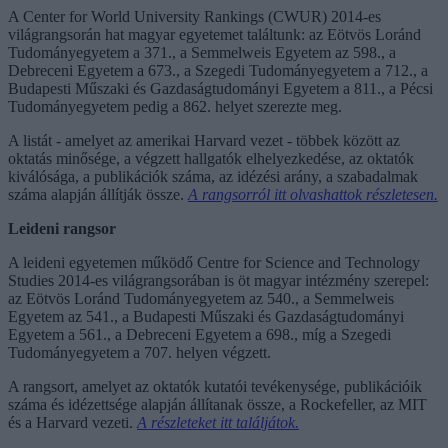
A Center for World University Rankings (CWUR) 2014-es
világrangsorán hat magyar egyetemet találtunk: az Eötvös Loránd
Tudományegyetem a 371., a Semmelweis Egyetem az 598., a
Debreceni Egyetem a 673., a Szegedi Tudományegyetem a 712., a
Budapesti Műszaki és Gazdaságtudományi Egyetem a 811., a Pécsi
Tudományegyetem pedig a 862. helyet szerezte meg.
A listát - amelyet az amerikai Harvard vezet - többek között az
oktatás minősége, a végzett hallgatók elhelyezkedése, az oktatók
kiválósága, a publikációk száma, az idézési arány, a szabadalmak
száma alapján állítják össze.
A rangsorról itt olvashattok részletesen.
Leideni rangsor
A leideni egyetemen működő Centre for Science and Technology
Studies 2014-es világrangsorában is öt magyar intézmény szerepel:
az Eötvös Loránd Tudományegyetem az 540., a Semmelweis
Egyetem az 541., a Budapesti Műszaki és Gazdaságtudományi
Egyetem a 561., a Debreceni Egyetem a 698., míg a Szegedi
Tudományegyetem a 707. helyen végzett.
A rangsort, amelyet az oktatók kutatói tevékenysége, publikációik
száma és idézettsége alapján állítanak össze, a Rockefeller, az MIT
és a Harvard vezeti.
A részleteket itt találjátok.