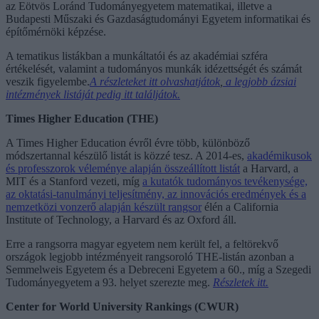
az Eötvös Loránd Tudományegyetem matematikai, illetve a
Budapesti Műszaki és Gazdaságtudományi Egyetem informatikai és
építőmérnöki képzése.
A tematikus listákban a munkáltatói és az akadémiai szféra
értékelését, valamint a tudományos munkák idézettségét és számát
veszik figyelembe.
A részleteket itt olvashatjátok
,
a legjobb ázsiai
intézmények listáját pedig itt találjátok.
Times Higher Education (THE)
A Times Higher Education évről évre több, különböző
módszertannal készülő listát is közzé tesz. A 2014-es,
akadémikusok
és professzorok véleménye alapján összeállított listát
a Harvard, a
MIT és a Stanford vezeti, míg
a kutatók tudományos tevékenysége,
az oktatási-tanulmányi teljesítmény, az innovációs eredmények és a
nemzetközi vonzerő alapján készült rangsor
élén a California
Institute of Technology, a Harvard és az Oxford áll.
Erre a rangsorra magyar egyetem nem került fel, a feltörekvő
országok legjobb intézményeit rangsoroló THE-listán azonban a
Semmelweis Egyetem és a Debreceni Egyetem a 60., míg a Szegedi
Tudományegyetem a 93. helyet szerezte meg.
Részletek itt.
Center for World University Rankings (CWUR)