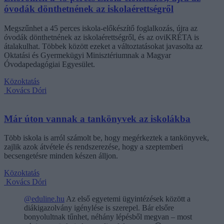
óvodák dönthetnének az iskolaérettségről
Megszűnhet a 45 perces iskola-előkészítő foglalkozás, újra az
óvodák dönthetnének az iskolaérettségről, és az oviKRÉTA is
átalakulhat. Többek között ezeket a változtatásokat javasolta az
Oktatási és Gyermekügyi Minisztériumnak a Magyar
Óvodapedagógiai Egyesület.
Közoktatás
Kovács Dóri
Már úton vannak a tankönyvek az iskolákba
Több iskola is arról számolt be, hogy megérkeztek a tankönyvek,
zajlik azok átvétele és rendszerezése, hogy a szeptemberi
becsengetésre minden készen álljon.
Közoktatás
Kovács Dóri
@eduline.hu
Az első egyetemi ügyintézések között a
diákigazolvány igénylése is szerepel. Bár elsőre
bonyolultnak tűnhet, néhány lépésből megvan – most