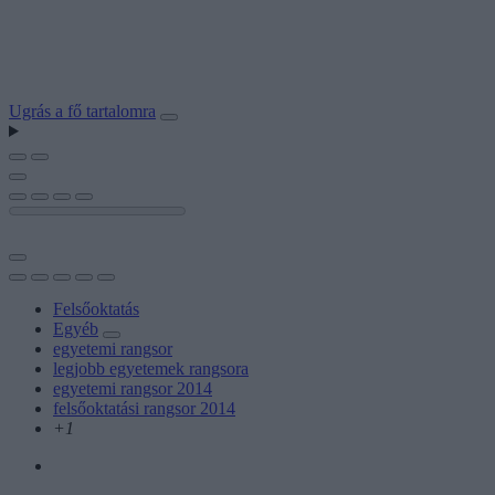
Ugrás a fő tartalomra
Felsőoktatás
Egyéb
egyetemi rangsor
legjobb egyetemek rangsora
egyetemi rangsor 2014
felsőoktatási rangsor 2014
+1