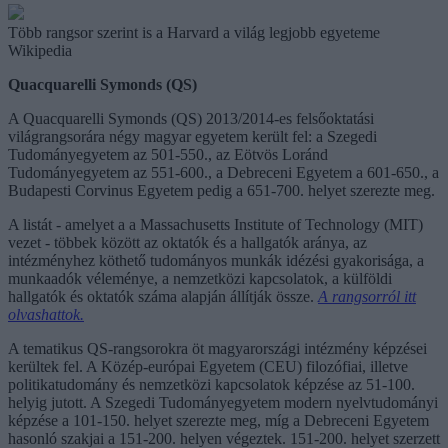
Több rangsor szerint is a Harvard a világ legjobb egyeteme
Wikipedia
Quacquarelli Symonds (QS)
A Quacquarelli Symonds (QS) 2013/2014-es felsőoktatási
világrangsorára négy magyar egyetem került fel: a Szegedi
Tudományegyetem az 501-550., az Eötvös Loránd
Tudományegyetem az 551-600., a Debreceni Egyetem a 601-650., a
Budapesti Corvinus Egyetem pedig a 651-700. helyet szerezte meg.
A listát - amelyet a a Massachusetts Institute of Technology (MIT)
vezet - többek között az oktatók és a hallgatók aránya, az
intézményhez köthető tudományos munkák idézési gyakorisága, a
munkaadók véleménye, a nemzetközi kapcsolatok, a külföldi
hallgatók és oktatók száma alapján állítják össze.
A rangsorról itt
olvashattok.
A tematikus QS-rangsorokra öt magyarországi intézmény képzései
kerültek fel. A Közép-európai Egyetem (CEU) filozófiai, illetve
politikatudomány és nemzetközi kapcsolatok képzése az 51-100.
helyig jutott. A Szegedi Tudományegyetem modern nyelvtudományi
képzése a 101-150. helyet szerezte meg, míg a Debreceni Egyetem
hasonló szakjai a 151-200. helyen végeztek. 151-200. helyet szerzett