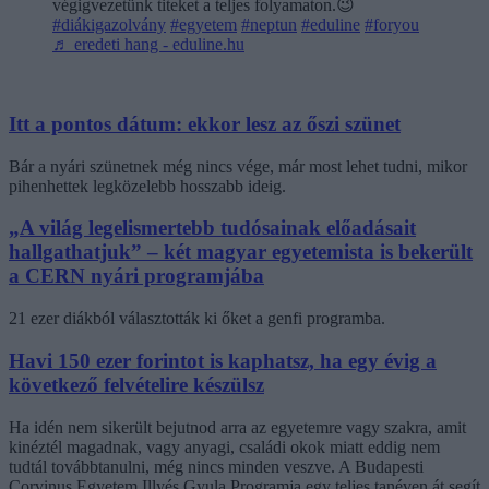
végigvezetünk titeket a teljes folyamaton.😉
#diákigazolvány
#egyetem
#neptun
#eduline
#foryou
♬ eredeti hang - eduline.hu
Itt a pontos dátum: ekkor lesz az őszi szünet
Bár a nyári szünetnek még nincs vége, már most lehet tudni, mikor
pihenhettek legközelebb hosszabb ideig.
„A világ legelismertebb tudósainak előadásait
hallgathatjuk” – két magyar egyetemista is bekerült
a CERN nyári programjába
21 ezer diákból választották ki őket a genfi programba.
Havi 150 ezer forintot is kaphatsz, ha egy évig a
következő felvételire készülsz
Ha idén nem sikerült bejutnod arra az egyetemre vagy szakra, amit
kinéztél magadnak, vagy anyagi, családi okok miatt eddig nem
tudtál továbbtanulni, még nincs minden veszve. A Budapesti
Corvinus Egyetem Illyés Gyula Programja egy teljes tanéven át segít