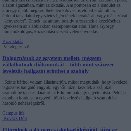
alázott ágazatban, mint az oktatás. Ám pontosan ez a lendület az,
ami egy újabb megkerülhetetlen kihívást is előtérbe rántott: az
érdemi társadalmi egyeztetés ígéretének beváltását, vagy más szóval
„kényszerét”. Ennek, az amúgy pozitív stressznek a kezeléséhez
igyekszem az alábbiakban szempontokat adni. Hana György
humánökológus, közoktatási vezető véleménycikke.
Közoktatás
Vendégszerző
Dolgoznának az egyetem mellett, mégsem
vállalhatnak diákmunkát – több mint százezer
levelezős hallgatót érinthet a szabály
„Szinte bárhol voltam állásinterjún, mikor megtudták, hogy levelező
tagozatos hallgató vagyok, egyből húzni kezdték a szájukat” –
számolt be tapasztalatairól az Eduline-nak egy egyetemista. Példája
azonban korántsem egyedi: több levelezős hallgató számolt be
hasonló nehézségekről.
Campus life
Kovács Dóri
Eltörölnék a 45 perces iskola-előkészítőt, újra az