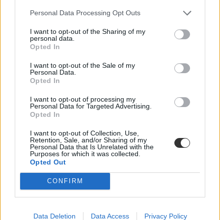
2594. helyet szerezte meg.
A részleteket itt olvashatjátok.
Personal Data Processing Opt Outs
Financial Times
I want to opt-out of the Sharing of my
A brit Financial Times című napilap általános
personal data.
menedzsmentismereteket nyújtó mesterszakokat rangsoroló, 2013-as
Opted In
listáján a Budapesti Corvinus Egyetem vezetés és szervezés
mesterképzése a 68. helyet szerezte meg.
Részletek itt.
A Financial
I want to opt-out of the Sale of my
Times egy másik, 2014-es listája alapján a világ legjobb MBA-
Personal Data.
képzéséért a Harvardra kell jelentkezni:
a részleteket itt találjátok.
Opted In
Európai Bizottság
I want to opt-out of processing my
Personal Data for Targeted Advertising.
Az Eötvös Loránd Tudományegyetem (ELTE) fordító és tolmács
Opted In
mesterképzése
az idén már második alkalommal kapta meg
az
Európai Bizottság "európai mesterszintű fordítóképzés" - European
I want to opt-out of Collection, Use,
Master's in Translation - minősítését. A bizottsághoz 114 pályázat
Retention, Sale, and/or Sharing of my
Personal Data that Is Unrelated with the
érkezett, Magyarországról egyedül az ELTE képzése került fel a
Purposes for which it was collected.
listára.
Opted Out
CONFIRM
Tetszett a cikk? Kövess minket a Facebookon is, és nem fogsz
lemaradni a fontos hírekről!
Data Deletion
Data Access
Privacy Policy