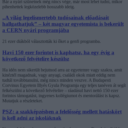
Bár a nyári szünetnek még nincs vége, már most lehet tudni, mikor
pihenhettek legközelebb hosszabb ideig.
„A világ legelismertebb tudósainak előadásait
hallgathatjuk” – két magyar egyetemista is bekerült
a CERN nyári programjába
21 ezer diákból választották ki őket a genfi programba.
Havi 150 ezer forintot is kaphatsz, ha egy évig a
következő felvételire készülsz
Ha idén nem sikerült bejutnod arra az egyetemre vagy szakra, amit
kinéztél magadnak, vagy anyagi, családi okok miatt eddig nem
tudtál továbbtanulni, még nincs minden veszve. A Budapesti
Corvinus Egyetem Illyés Gyula Programja egy teljes tanéven át segít
felkészülni a következő felvételire – ráadásul havi nettó 150 ezer
forintos támogatást, ingyenes kollégiumot és mentorálást is kapsz.
Mutatjuk a részleteket.
PSZ: a szakképzésben a felelősség mellett hatáskört
is kell adni az iskoláknak