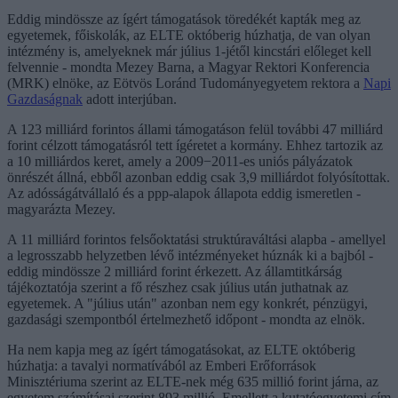
Eddig mindössze az ígért támogatások töredékét kapták meg az
egyetemek, főiskolák, az ELTE októberig húzhatja, de van olyan
intézmény is, amelyeknek már július 1-jétől kincstári előleget kell
felvennie - mondta Mezey Barna, a Magyar Rektori Konferencia
(MRK) elnöke, az Eötvös Loránd Tudományegyetem rektora a
Napi
Gazdaságnak
adott interjúban.
A 123 milliárd forintos állami támogatáson felül további 47 milliárd
forint célzott támogatásról tett ígéretet a kormány. Ehhez tartozik az
a 10 milliárdos keret, amely a 2009−2011-es uniós pályázatok
önrészét állná, ebből azonban eddig csak 3,9 milliárdot folyósítottak.
Az adósságátvállaló és a ppp-alapok állapota eddig ismeretlen -
magyarázta Mezey.
A 11 milliárd forintos felsőoktatási struktúraváltási alapba - amellyel
a legrosszabb helyzetben lévő intézményeket húznák ki a bajból -
eddig mindössze 2 milliárd forint érkezett. Az államtitkárság
tájékoztatója szerint a fő részhez csak július után juthatnak az
egyetemek. A "július után" azonban nem egy konkrét, pénzügyi,
gazdasági szempontból értelmezhető időpont - mondta az elnök.
Ha nem kapja meg az ígért támogatásokat, az ELTE októberig
húzhatja: a tavalyi normatívából az Emberi Erőforrások
Minisztériuma szerint az ELTE-nek még 635 millió forint járna, az
egyetem számításai szerint 893 millió. Emellett a kutatóegyetemi cím