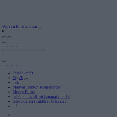
Ugrás a fő tartalomra
Felsőoktatás
Egyéb
mrk
Magyar Rektori Konferencia
Mezey Barna
felsőoktatás állami támogatás 2013
felsőoktatási struktúraváltási alap
+2