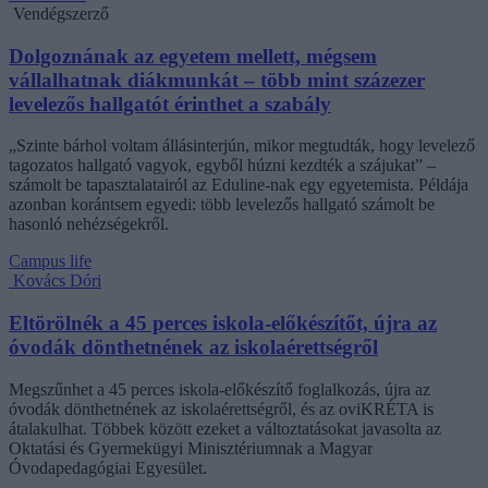
Vendégszerző
Dolgoznának az egyetem mellett, mégsem
vállalhatnak diákmunkát – több mint százezer
levelezős hallgatót érinthet a szabály
„Szinte bárhol voltam állásinterjún, mikor megtudták, hogy levelező
tagozatos hallgató vagyok, egyből húzni kezdték a szájukat” –
számolt be tapasztalatairól az Eduline-nak egy egyetemista. Példája
azonban korántsem egyedi: több levelezős hallgató számolt be
hasonló nehézségekről.
Campus life
Kovács Dóri
Eltörölnék a 45 perces iskola-előkészítőt, újra az
óvodák dönthetnének az iskolaérettségről
Megszűnhet a 45 perces iskola-előkészítő foglalkozás, újra az
óvodák dönthetnének az iskolaérettségről, és az oviKRÉTA is
átalakulhat. Többek között ezeket a változtatásokat javasolta az
Oktatási és Gyermekügyi Minisztériumnak a Magyar
Óvodapedagógiai Egyesület.