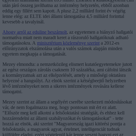
után járó összeg javíthatna az intézmény helyzetén, ebből azonban
eddig egy fillért sem kapott. A plusz 2,2 milliárd forint év végéig
lenne elég: az ELTE idei állami támogatása 4,5 milliárd forinttal
kevesebb a tavalyinál.
Ahogy arról az eduline beszámolt
, az egyetemen a hiányzó hallgatói
normatíva miatt nem maradt keret a rászoruló hallgatóknak adható
támogatásokra. A
minisztérium közleménye szerint
a 2012-es
előirányzatok elszámolása után a valós számok alapján minden
egyetem megkapja a támogatását.
Mezey elmondta: a nemzetközileg elismert kutatóegyetemekre jutott
az egész országos zárolás csaknem 10 százaléka, ami cáfolni látszik
a kormányzatnak azt az elképzelését, amely a minőségi oktatásra
helyezné a hangsúlyt. Az elnök szerint a kétségbeejtő helyzetben
lévő intézményeket nem a sikeres intézmények rovására kellene
támogatni.
Mezey szerint az állam a segélyért cserébe szerkezeti módosításokat
vár, de nem fogalmazza meg, hogy pontosan mit ért ez alatt.
"Először meg kell alkotni a felsőoktatási stratégiát, és ehhez kell
hozzárendelni az állami szabályozókat és támogatásokat" - tette
hozzá az elnök, aki szerint "Magyarország igazi kitörési pontja a
felsőoktatás, a magyarok agyat, értelmet, intelligenciát tudnak
külföldre eladni, ezért végtelenül kár lenne veszni hagyni ezt az