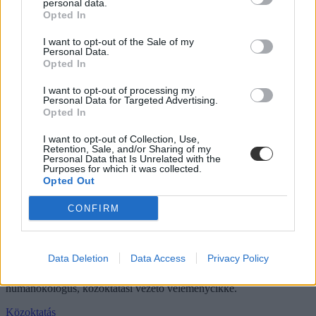
personal data.
Hozzászólások
Opted In
I want to opt-out of the Sale of my
Personal Data.
Opted In
I want to opt-out of processing my
Personal Data for Targeted Advertising.
Opted In
Hana György: „Méltóságot, tekintélyt kell adni az
I want to opt-out of Collection, Use,
oktatásról szóló közbeszédnek”
Retention, Sale, and/or Sharing of my
Personal Data that Is Unrelated with the
Purposes for which it was collected.
Az új kormány az elődökétől merőben eltérő kommunikációs
Opted Out
stratégiával kezdte meg működését. Az egyes minisztériumok
szintjére kiterjesztett hiperaktivitás érezhetően felszabadulást,
CONFIRM
optimizmust ébresztett és éltet. Különösen az olyan, korábban porig
alázott ágazatban, mint az oktatás. Ám pontosan ez a lendület az,
ami egy újabb megkerülhetetlen kihívást is előtérbe rántott: az
érdemi társadalmi egyeztetés ígéretének beváltását, vagy más szóval
Data Deletion
Data Access
Privacy Policy
„kényszerét”. Ennek, az amúgy pozitív stressznek a kezeléséhez
igyekszem az alábbiakban szempontokat adni. Hana György
humánökológus, közoktatási vezető véleménycikke.
Közoktatás