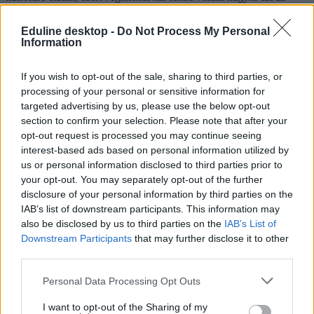
ágazatot".
Eduline desktop -
Do Not Process My Personal
Arra a kérdésre, hogy miért nem állnak fel a tárgyalóasztaltól, az
Information
MRK elnöke azt mondta: van egy ígéretük, hogy amennyiben a
felsőoktatási kerekasztal megalkotja az ágazati stratégiát, és ez a
koncepció eloszlatja a politikai aggályokat, akkor erre építve
If you wish to opt-out of the sale, sharing to third parties, or
közösen kidolgozhatók a finanszírozás alapelvei. "Felelőtlenség
processing of your personal or sensitive information for
lenne felállni, és engedni, hogy a tervet nélkülünk dolgozzák ki" -
targeted advertising by us, please use the below opt-out
tette hozzá.
section to confirm your selection. Please note that after your
A kancellária rendszeréről Mezey elmondta: Klinghammer István
opt-out request is processed you may continue seeing
felsőoktatásért felelős államtitkár ígérete szerint az MRK nélkül nem
interest-based ads based on personal information utilized by
tárgyal a kérdésről, ha ez mégis megtörténne, az a bizalom halálát
us or personal information disclosed to third parties prior to
jelentené. 2015. január 1-jéig biztosan nem születik meg a kancellári
your opt-out. You may separately opt-out of the further
poszt. A tárgyalások pillanatnyilag abba az irányba mutatnak, hogy
disclosure of your personal information by third parties on the
intézményenként egy fenntartói testület lesz, amelynek tagjai a
kincstári biztos, a rektor és a gazdasági igazgató - tette hozzá az
IAB’s list of downstream participants. This information may
MRK elnöke.
also be disclosed by us to third parties on the
IAB’s List of
Downstream Participants
that may further disclose it to other
mrk
third parties.
Magyar Rektori Konferencia
Mezey Barna
Personal Data Processing Opt Outs
felsőoktatás állami támogatás 2013
felsőoktatási struktúraváltási alap
I want to opt-out of the Sharing of my