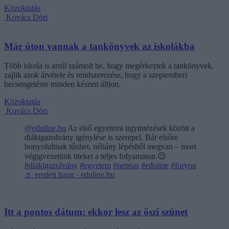
Közoktatás
Kovács Dóri
Már úton vannak a tankönyvek az iskolákba
Több iskola is arról számolt be, hogy megérkeztek a tankönyvek,
zajlik azok átvétele és rendszerezése, hogy a szeptemberi
becsengetésre minden készen álljon.
Közoktatás
Kovács Dóri
@eduline.hu
Az első egyetemi ügyintézések között a
diákigazolvány igénylése is szerepel. Bár elsőre
bonyolultnak tűnhet, néhány lépésből megvan – most
végigvezetünk titeket a teljes folyamaton.😉
#diákigazolvány
#egyetem
#neptun
#eduline
#foryou
♬ eredeti hang - eduline.hu
Itt a pontos dátum: ekkor lesz az őszi szünet