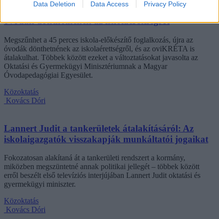
Data Deletion
Data Access
Privacy Policy
Eltörölnék a 45 perces iskola-előkészítőt, újra az
óvodák dönthetnének az iskolaérettségről
Megszűnhet a 45 perces iskola-előkészítő foglalkozás, újra az
óvodák dönthetnének az iskolaérettségről, és az oviKRÉTA is
átalakulhat. Többek között ezeket a változtatásokat javasolta az
Oktatási és Gyermekügyi Minisztériumnak a Magyar
Óvodapedagógiai Egyesület.
Közoktatás
Kovács Dóri
Lannert Judit a tankerületek átalakításáról: Az
iskolaigazgatók visszakapják munkáltatói jogaikat
Fokozatosan alakítaná át a tankerületi rendszert a kormány,
miközben megszüntetné annak politikai jellegét – többek között
erről beszélt első televíziós interjújában Lannert Judit oktatási és
gyermekügyi miniszter.
Közoktatás
Kovács Dóri