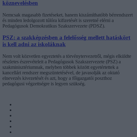
köznevelésben
Nemcsak magasabb fizetéseket, hanem kiszámíthatóbb bérrendszert
és minden ledolgozott túlóra kifizetését is szeretné elérni a
Pedagógusok Demokratikus Szakszervezete (PDSZ).
PSZ: a szakképzésben a felelősség mellett hatáskört
is kell adni az iskoláknak
Nem volt közvetlen egyeztetés a törvénytervezetről, mégis elküldte
részletes észrevételeit a Pedagógusok Szakszervezete (PSZ) a
szakminisztériumnak, melyben többek között egyetértettek a
kancellári rendszer megszüntetésével, de javasolják az oktató
elnevezés kivezetését és azt, hogy a főigazgatói poszthoz
pedagógusi végzettségre is legyen szükség.