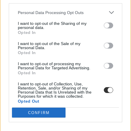
third parties.
Nemcsak abban vannak jelentős különbségek az egyetemek között,
hogy hány kollégiumi férőhely jut a hallgatókra, a térítési díj összege
Personal Data Processing Opt Outs
sem egységes. Míg a BME-n 100 újonnan felvett egyetemistára 76
férőhely jut, a BGE-n mindössze 16, a legolcsóbb havi kollégiumi
I want to opt-out of the Sharing of my
personal data.
díjak pedig 9300 és 25 500 forint között mozognak a vizsgált
Opted In
intézményekben. Megnéztük, hol mekkora a kollégiumi kapacitás,
mennyit kell fizetni, és mi alapján dől el, hogy ki költözhet be.
I want to opt-out of the Sale of my
Personal Data.
Felsőoktatás
Opted In
Szöllősi Anna
I want to opt-out of processing my
Dolgoznának az egyetem mellett, mégsem
Personal Data for Targeted Advertising.
vállalhatnak diákmunkát – több mint százezer
Opted In
levelezős hallgatót érinthet a szabály
I want to opt-out of Collection, Use,
Retention, Sale, and/or Sharing of my
„Szinte bárhol voltam állásinterjún, mikor megtudták, hogy levelező
Personal Data that Is Unrelated with the
tagozatos hallgató vagyok, egyből húzni kezdték a szájukat” –
Purposes for which it was collected.
számolt be tapasztalatairól az Eduline-nak egy egyetemista. Példája
Opted Out
azonban korántsem egyedi: több levelezős hallgató számolt be
hasonló nehézségekről.
CONFIRM
Campus life
Kovács Dóri