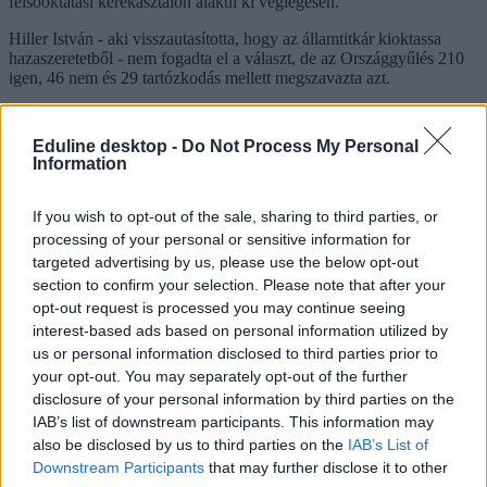
felsőoktatási kerekasztalon alakul ki véglegesen.
Hiller István - aki visszautasította, hogy az államtitkár kioktassa
hazaszeretetből - nem fogadta el a választ, de az Országgyűlés 210
igen, 46 nem és 29 tartózkodás mellett megszavazta azt.
Hiller István
röghöz kötés
Eduline desktop -
Do Not Process My Personal
Halász János
Information
hallgatói szerződés
hallgatói ösztöndíjszerződés
If you wish to opt-out of the sale, sharing to third parties, or
Hozzászólások
processing of your personal or sensitive information for
targeted advertising by us, please use the below opt-out
section to confirm your selection. Please note that after your
opt-out request is processed you may continue seeing
interest-based ads based on personal information utilized by
us or personal information disclosed to third parties prior to
your opt-out. You may separately opt-out of the further
disclosure of your personal information by third parties on the
Több mint kétszer annyi diák jutott be a
IAB’s list of downstream participants. This information may
also be disclosed by us to third parties on the
IAB’s List of
felsőoktatásba, mint ahány kollégiumi férőhely
Downstream Participants
that may further disclose it to other
összesen van