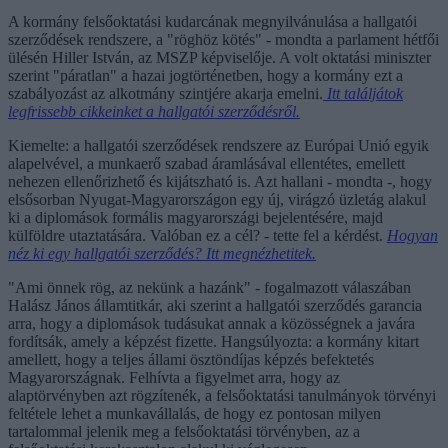
A kormány felsőoktatási kudarcának megnyilvánulása a hallgatói
szerződések rendszere, a "röghöz kötés" - mondta a parlament hétfői
ülésén Hiller István, az MSZP képviselője. A volt oktatási miniszter
szerint "páratlan" a hazai jogtörténetben, hogy a kormány ezt a
szabályozást az alkotmány szintjére akarja emelni.
Itt találjátok
legfrissebb cikkeinket a hallgatói szerződésről.
Kiemelte: a hallgatói szerződések rendszere az Európai Unió egyik
alapelvével, a munkaerő szabad áramlásával ellentétes, emellett
nehezen ellenőrizhető és kijátszható is. Azt hallani - mondta -, hogy
elsősorban Nyugat-Magyarországon egy új, virágzó üzletág alakul
ki a diplomások formális magyarországi bejelentésére, majd
külföldre utaztatására. Valóban ez a cél? - tette fel a kérdést.
Hogyan
néz ki egy hallgatói szerződés? Itt megnézhetitek.
"Ami önnek rög, az nekünk a hazánk" - fogalmazott válaszában
Halász János államtitkár, aki szerint a hallgatói szerződés garancia
arra, hogy a diplomások tudásukat annak a közösségnek a javára
fordítsák, amely a képzést fizette. Hangsúlyozta: a kormány kitart
amellett, hogy a teljes állami ösztöndíjas képzés befektetés
Magyarországnak. Felhívta a figyelmet arra, hogy az
alaptörvényben azt rögzítenék, a felsőoktatási tanulmányok törvényi
feltétele lehet a munkavállalás, de hogy ez pontosan milyen
tartalommal jelenik meg a felsőoktatási törvényben, az a