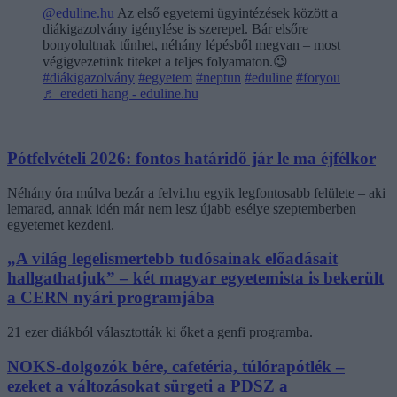
@eduline.hu
Az első egyetemi ügyintézések között a
diákigazolvány igénylése is szerepel. Bár elsőre
bonyolultnak tűnhet, néhány lépésből megvan – most
végigvezetünk titeket a teljes folyamaton.😉
#diákigazolvány
#egyetem
#neptun
#eduline
#foryou
♬ eredeti hang - eduline.hu
Pótfelvételi 2026: fontos határidő jár le ma éjfélkor
Néhány óra múlva bezár a felvi.hu egyik legfontosabb felülete – aki
lemarad, annak idén már nem lesz újabb esélye szeptemberben
egyetemet kezdeni.
„A világ legelismertebb tudósainak előadásait
hallgathatjuk” – két magyar egyetemista is bekerült
a CERN nyári programjába
21 ezer diákból választották ki őket a genfi programba.
NOKS-dolgozók bére, cafetéria, túlórapótlék –
ezeket a változásokat sürgeti a PDSZ a