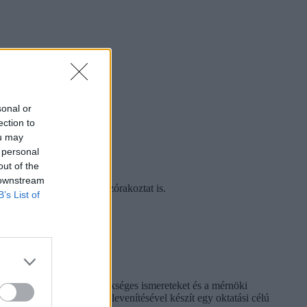
sonal or
ection to
ou may
 personal
out of the
 downstream
geket, és nem mellesleg szórakoztat is.
B’s List of
ben sajátíthatják el a szükséges ismereteket és a mérnöki
s létrák” nevű játék felelevenítésével készít egy oktatási célú