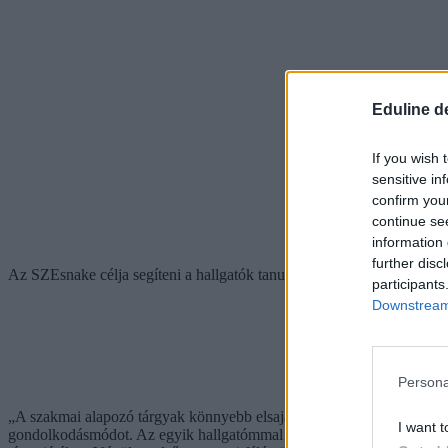
Eduline d
If you wish 
sensitive in
confirm you
continue se
information 
further disc
Az SZEsnake célja segíteni a hallgatók tanulását és a tudásuk visszae
participants
Downstream 
Persona
„A szakmai alapozó tárgyak könnyebb elsajátítása érdekében kerestem 
I want t
gondolkodásmódot. Az egyik hallgatómmal ötleteltünk, aki továbbgondolt