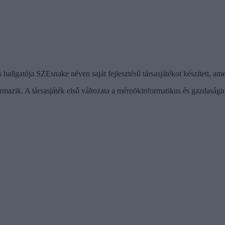
gatója SZEsnake néven saját fejlesztésű társasjátékot készített, amely 
rmazik. A társasjáték első változata a mérnökinformatikus és gazdaságinf