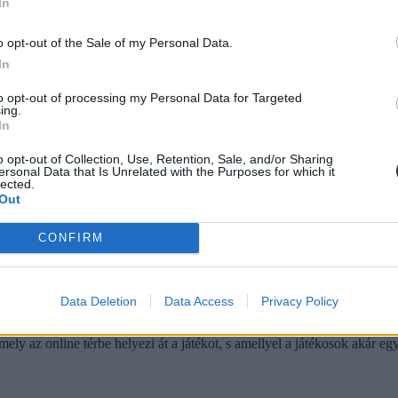
In
udásanyagából állította össze a feladatkártyákon szereplő kérdéseket" –
o opt-out of the Sale of my Personal Data.
In
to opt-out of processing my Personal Data for Targeted
ing.
In
o opt-out of Collection, Use, Retention, Sale, and/or Sharing
ersonal Data that Is Unrelated with the Purposes for which it
lected.
Out
CONFIRM
Data Deletion
Data Access
Privacy Policy
val más karok, más szakterületek is alkalmazzák az oktatásban, amelyre
ely az online térbe helyezi át a játékot, s amellyel a játékosok akár eg