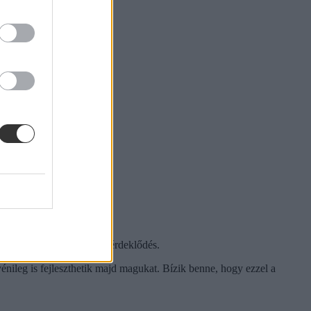
 mesélte az oktató.
 „házon belül” már van is érdeklődés.
yénileg is fejleszthetik majd magukat. Bízik benne, hogy ezzel a