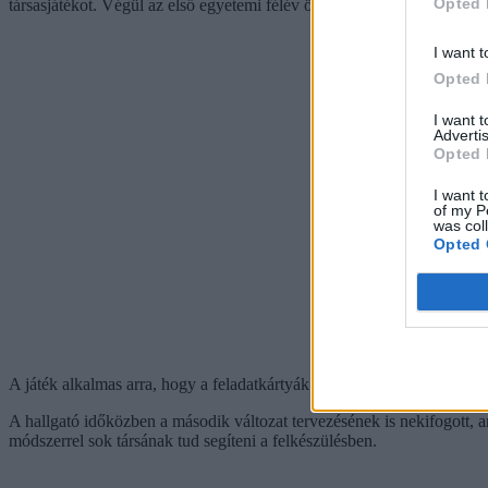
Opted 
társasjátékot. Végül az első egyetemi félév összes szakmai tárgyának t
I want t
Opted 
I want 
Advertis
Opted 
I want t
of my P
was col
Opted 
A játék alkalmas arra, hogy a feladatkártyák kérdéseinek változtatásá
A hallgató időközben a második változat tervezésének is nekifogott, am
módszerrel sok társának tud segíteni a felkészülésben.