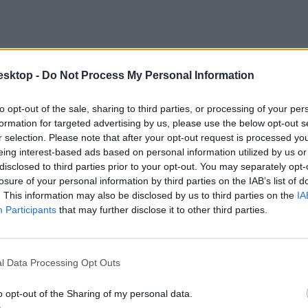
esktop -
Do Not Process My Personal Information
to opt-out of the sale, sharing to third parties, or processing of your per
formation for targeted advertising by us, please use the below opt-out s
r selection. Please note that after your opt-out request is processed y
eing interest-based ads based on personal information utilized by us or
disclosed to third parties prior to your opt-out. You may separately opt-
losure of your personal information by third parties on the IAB’s list of
llenőrzését, miközben közösséget épít, fejleszti a kommunikációs készsé
. This information may also be disclosed by us to third parties on the
IA
Participants
that may further disclose it to other third parties.
l Data Processing Opt Outs
olyan, a fiatalok számára izgalmas oktatási módszert, amellyel könnyeb
o opt-out of the Sharing of my personal data.
a az eredeti elképzelést, és arra vállalkozott, hogy az ismert „kígyók é