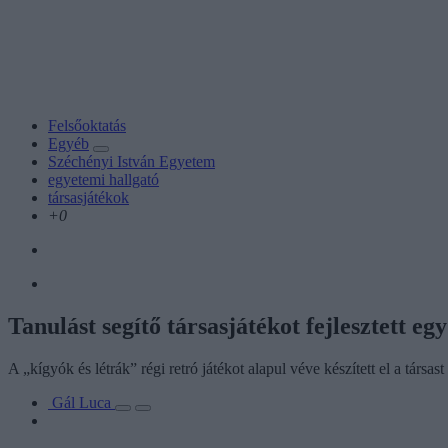
Felsőoktatás
Egyéb
Széchényi István Egyetem
egyetemi hallgató
társasjátékok
+0
Tanulást segítő társasjátékot fejlesztett e
A „kígyók és létrák” régi retró játékot alapul véve készített el a társast
Gál Luca